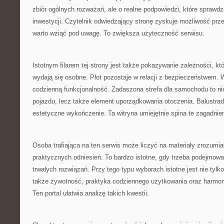
zbiór ogólnych rozważań, ale o realne podpowiedzi, które sprawdz
inwestycji. Czytelnik odwiedzający stronę zyskuje możliwość prze
warto wziąć pod uwagę. To zwiększa użyteczność serwisu.
Istotnym filarem tej strony jest także pokazywanie zależności, kt
wydają się osobne. Płot pozostaje w relacji z bezpieczeństwem. 
codzienną funkcjonalność. Zadaszona strefa dla samochodu to nie
pojazdu, lecz także element uporządkowania otoczenia. Balustrad
estetyczne wykończenie. Ta witryna umiejętnie spina te zagadnien
Osoba trafiająca na ten serwis może liczyć na materiały zrozumia
praktycznych odniesień. To bardzo istotne, gdy trzeba podejmow
trwałych rozwiązań. Przy tego typu wyborach istotne jest nie tylk
także żywotność, praktyka codziennego użytkowania oraz harmon
Ten portal ułatwia analizę takich kwestii.