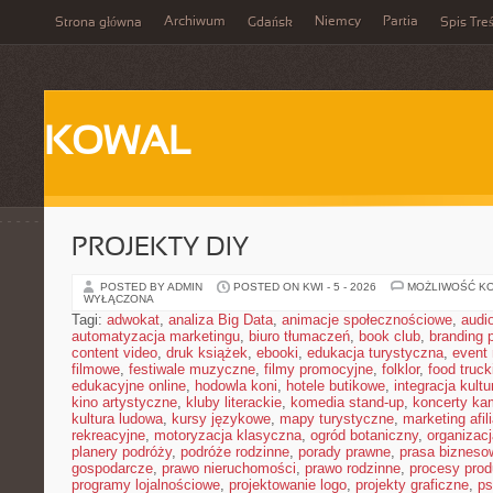
Archiwum
Niemcy
Partia
Strona główna
Gdańsk
Spis Treś
KOWAL
PROJEKTY DIY
POSTED BY ADMIN
POSTED ON KWI - 5 - 2026
MOŻLIWOŚĆ K
WYŁĄCZONA
Tagi:
adwokat
,
analiza Big Data
,
animacje społecznościowe
,
audi
automatyzacja marketingu
,
biuro tłumaczeń
,
book club
,
branding 
content video
,
druk książek
,
ebooki
,
edukacja turystyczna
,
event
filmowe
,
festiwale muzyczne
,
filmy promocyjne
,
folklor
,
food truck
edukacyjne online
,
hodowla koni
,
hotele butikowe
,
integracja kult
kino artystyczne
,
kluby literackie
,
komedia stand-up
,
koncerty ka
kultura ludowa
,
kursy językowe
,
mapy turystyczne
,
marketing afil
rekreacyjne
,
motoryzacja klasyczna
,
ogród botaniczny
,
organizac
planery podróży
,
podróże rodzinne
,
porady prawne
,
prasa bizneso
gospodarcze
,
prawo nieruchomości
,
prawo rodzinne
,
procesy prod
programy lojalnościowe
,
projektowanie logo
,
projekty graficzne
,
ps