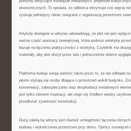
pomysły dotyczące rozwiązań metalowych, projektów klasycznych
ekonomicznych. To sprawia, że odbiorca otrzymuje coś więcej ni
zyskuje pełniejszy obraz związane z organizacją przestrzeni zewn
Artykuły dostępne w witrynie udowadniają, że płot nie jest wyłącz
ważna część aranżacji zewnętrznej, która podnosi estetykę przest
bazuje na łączeniu praktyczności z estetyką. Czytelnik ma okazj
materiały, aby płot służył przez lata i jednocześnie dobrze wygląda
Platforma buduje swoją wartość także przez to, że nie odkłada na
jakimi stykają się osoby dbające o przestrzeń wokół budynku. Znajd
konserwacji, zabezpieczaniu oraz eksploatacji metalowych elemen
jest tylko zbiorem inspiracji, ale staje się źródłem wiedzy użytkow
przedłużać żywotność konstrukcji.
Dużą zaletą tej witryny jest również umiejętność łączenia różnyc
budowy i wykończenia przestrzeni przy domu. Oprócz rozwiązań