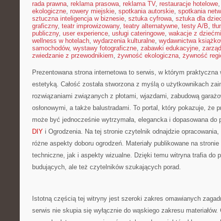
rada prawna
,
reklama prasowa
,
reklama TV
,
restauracje hotelowe
ekologiczne
,
rowery miejskie
,
spotkania autorskie
,
spotkania net
sztuczna inteligencja w biznesie
,
sztuka cyfrowa
,
sztuka dla dzie
graficzny
,
teatr improwizowany
,
teatry alternatywne
,
testy A/B
,
tł
publiczny
,
user experience
,
usługi cateringowe
,
wakacje z dziećm
wellness w hotelach
,
wydarzenia kulturalne
,
wydawnictwa książk
samochodów
,
wystawy fotograficzne
,
zabawki edukacyjne
,
zarzą
zwiedzanie z przewodnikiem
,
żywność ekologiczna
,
żywność regi
Prezentowana strona internetowa to serwis, w którym praktyczna 
estetyką. Całość została stworzona z myślą o użytkownikach za
rozwiązaniami związanych z płotami, wjazdami, zabudową garażo
osłonowymi, a także balustradami. To portal, który pokazuje, że 
może być jednocześnie wytrzymała, elegancka i dopasowana do 
DIY
i Ogrodzenia. Na tej stronie czytelnik odnajdzie opracowania
różne aspekty doboru ogrodzeń. Materiały publikowane na stronie
techniczne, jak i aspekty wizualne. Dzięki temu witryna trafia do
budujących, ale też czytelników szukających porad.
Istotną częścią tej witryny jest szeroki zakres omawianych zaga
serwis nie skupia się wyłącznie do wąskiego zakresu materiałów. C