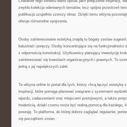
Charakter tego serwisu warto opisać jako połączenie inspiracji, wie
zwykła kolekcja oderwanych tematów, lecz spójna przestrzeń tem
publikacja uzupełnia szerszy obraz. Dzięki temu witryna pozostaje
oferuje różnorodne spojrzenia.
Osoby zainteresowane estetyką znajdą tu bogaty zestaw sugesti
balustrad i poręczy. Osoby koncentrujące się na funkcjonalności
z odpornością konstrukcji. Użytkownicy planujący inwestycję kro
zainteresować się kwestiach organizacyjnych i prawnych. To szero
jedną z jej największych zalet.
Ta witryna online to portal dla tych, którzy chcą łączyć estetykę 
inspiracji, które pomaga planować związane z systemami wydzielan
wjazdu, zadaszeniami oraz miejscami postojowymi, a także poręc
trwałością, dzięki czemu może być realną pomocą dla każdego, kt
posesję. To platforma, do której dobrze zaglądać regularnie, pon
się początkiem zmian.