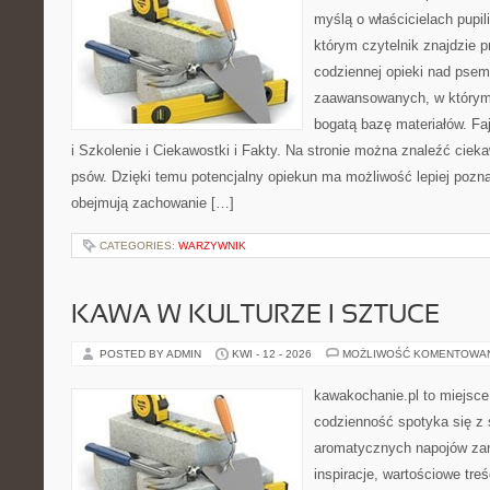
myślą o właścicielach pupi
którym czytelnik znajdzie 
codziennej opieki nad psem
zaawansowanych, w którym 
bogatą bazę materiałów. Fa
i Szkolenie i Ciekawostki i Fakty. Na stronie można znaleźć ciek
psów. Dzięki temu potencjalny opiekun ma możliwość lepiej pozn
obejmują zachowanie […]
CATEGORIES:
WARZYWNIK
KAWA W KULTURZE I SZTUCE
POSTED BY ADMIN
KWI - 12 - 2026
MOŻLIWOŚĆ KOMENTOWA
kawakochanie.pl to miejsce
codzienność spotyka się z 
aromatycznych napojów zam
inspiracje, wartościowe treś