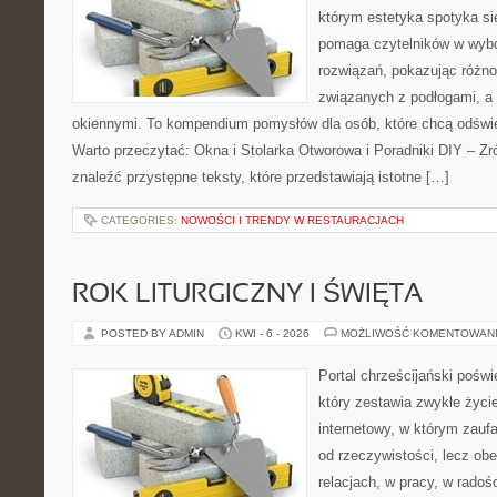
którym estetyka spotyka si
pomaga czytelników w wyb
rozwiązań, pokazując różn
związanych z podłogami, a 
okiennymi. To kompendium pomysłów dla osób, które chcą odświ
Warto przeczytać: Okna i Stolarka Otworowa i Poradniki DIY – Z
znaleźć przystępne teksty, które przedstawiają istotne […]
CATEGORIES:
NOWOŚCI I TRENDY W RESTAURACJACH
ROK LITURGICZNY I ŚWIĘTA
POSTED BY ADMIN
KWI - 6 - 2026
MOŻLIWOŚĆ KOMENTOWAN
Portal chrześcijański pośw
który zestawia zwykłe życi
internetowy, w którym zauf
od rzeczywistości, lecz ob
relacjach, w pracy, w radoś