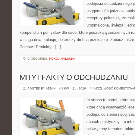
podejścia do codziennego je
przyjemność jedzenia spotyk
receptury pokazują, że roś
urozmaicona, świeża i jedn
kompendium pomysłów dla osób, które poszukują codziennych roz
w ciągu dnia, kolację, deser czy drobną przekąskę. Zobacz także
Domowe Produkty i […]
CATEGORIES:
POKÓJ MALUCHA
MITY I FAKTY O ODCHUDZANIU
POSTED BY ADMIN
KWI - 21 - 2026
MOŻLIWOŚĆ KOMENTOWA
ta strona to portal, które 
które chcą wprowadzić lep
podejść do siebie i spojrze
sposób praktyczny. To inte
poświęcony tematom takim 