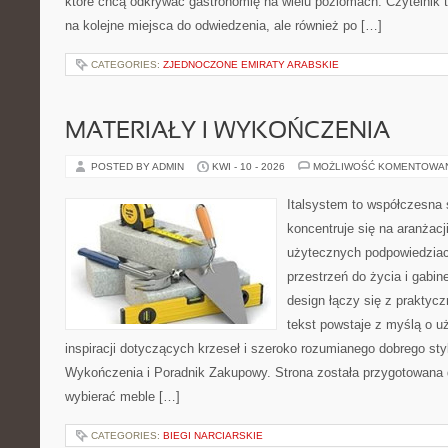
które chcą odkrywać gastronomię na wielu poziomach. Czytelnik tr
na kolejne miejsca do odwiedzenia, ale również po […]
CATEGORIES:
ZJEDNOCZONE EMIRATY ARABSKIE
MATERIAŁY I WYKOŃCZENIA
POSTED BY ADMIN
KWI - 10 - 2026
MOŻLIWOŚĆ KOMENTOWA
Italsystem to współczesna s
koncentruje się na aranżacj
użytecznych podpowiedziac
przestrzeń do życia i gabin
design łączy się z praktyc
tekst powstaje z myślą o u
inspiracji dotyczących krzeseł i szeroko rozumianego dobrego styl
Wykończenia i Poradnik Zakupowy. Strona została przygotowana dl
wybierać meble […]
CATEGORIES:
BIEGI NARCIARSKIE