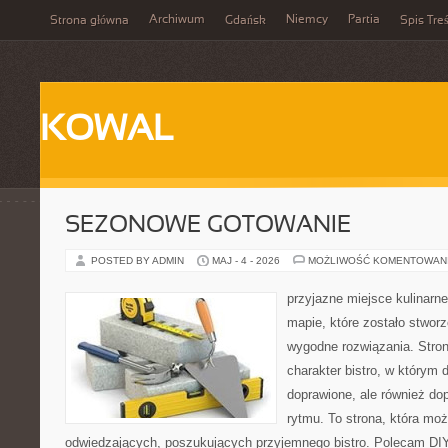
Archiwum
Niemcy
Partia
Strona główna
Gdańsk
Spis Treś
KOWAL
SEZONOWE GOTOWANIE
POSTED BY ADMIN
MAJ - 4 - 2026
MOŻLIWOŚĆ KOMENTOWAN
przyjazne miejsce kulinarne
mapie, które zostało stwor
wygodne rozwiązania. Stron
charakter bistro, w którym 
doprawione, ale również d
rytmu. To strona, która mo
odwiedzających, poszukujących przyjemnego bistro. Polecam DIY