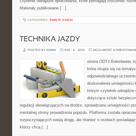
czytelnik odnajdzie opracowania, które pomagają zrozumieć różn
Materiały publikowane […]
CATEGORIES:
ŚWIĘTE KSIĘGI
TECHNIKA JAZDY
POSTED BY ADMIN
KWI - 4 - 2026
MOŻLIWOŚĆ KOMENTOWAN
strona ODTJ Bolesławiec to
która skupia się na tematy
odpowiedzialnego uczestni
doskonalenia umiejętności k
którym czytelnik odnajdzie
dotyczące sztuki bezpiecz
regulacji obowiązujących na drodze, sprawdzianu umiejętności pr
mentalnej strony prowadzenia pojazdu. Platforma została opraco
rozpoczynających swoją drogę, ale również o osobach posiadający
którzy chcą […]