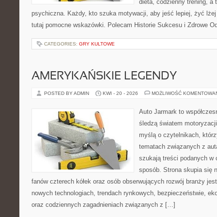
dieta, codzienny trening, a
psychiczna. Każdy, kto szuka motywacji, aby jeść lepiej, żyć lżej 
tutaj pomocne wskazówki. Polecam Historie Sukcesu i Zdrowe O
CATEGORIES:
GRY KULTOWE
AMERYKAŃSKIE LEGENDY
POSTED BY ADMIN
KWI - 20 - 2026
MOŻLIWOŚĆ KOMENTOWA
Auto Jarmark to współczesn
śledzą światem motoryzacji
myślą o czytelnikach, któr
tematach związanych z aut
szukają treści podanych w 
sposób. Strona skupia się 
fanów czterech kółek oraz osób obserwujących rozwój branży jest
nowych technologiach, trendach rynkowych, bezpieczeństwie, ekol
oraz codziennych zagadnieniach związanych z […]