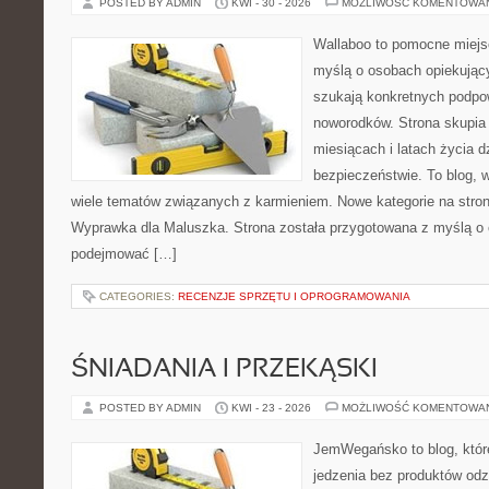
POSTED BY ADMIN
KWI - 30 - 2026
MOŻLIWOŚĆ KOMENTOWA
Wallaboo to pomocne miejs
myślą o osobach opiekujący
szukają konkretnych podpo
noworodków. Strona skupia 
miesiącach i latach życia 
bezpieczeństwie. To blog,
wiele tematów związanych z karmieniem. Nowe kategorie na stronie
Wyprawka dla Maluszka. Strona została przygotowana z myślą o 
podejmować […]
CATEGORIES:
RECENZJE SPRZĘTU I OPROGRAMOWANIA
ŚNIADANIA I PRZEKĄSKI
POSTED BY ADMIN
KWI - 23 - 2026
MOŻLIWOŚĆ KOMENTOWA
JemWegańsko to blog, które 
jedzenia bez produktów od