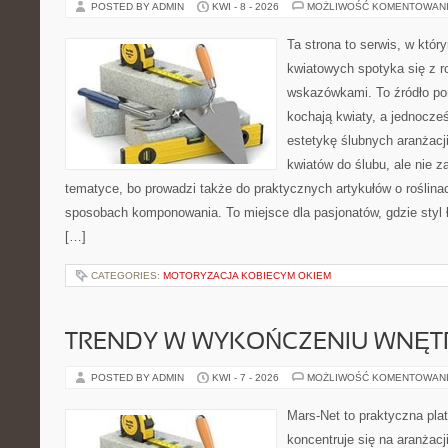
POSTED BY ADMIN
KWI - 8 - 2026
MOŻLIWOŚĆ KOMENTOWAN
Ta strona to serwis, w któ
kwiatowych spotyka się z 
wskazówkami. To źródło po
kochają kwiaty, a jednocześ
estetykę ślubnych aranżacji
kwiatów do ślubu, ale nie z
tematyce, bo prowadzi także do praktycznych artykułów o roślinac
sposobach komponowania. To miejsce dla pasjonatów, gdzie styl 
[…]
CATEGORIES:
MOTORYZACJA KOBIECYM OKIEM
TRENDY W WYKOŃCZENIU WNĘT
POSTED BY ADMIN
KWI - 7 - 2026
MOŻLIWOŚĆ KOMENTOWAN
Mars-Net to praktyczna plat
koncentruje się na aranżacj