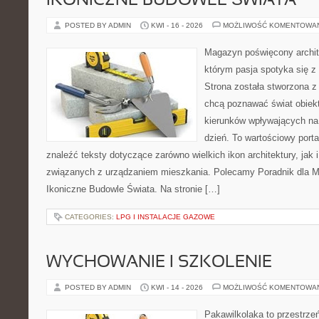
IKONICZNE BUDOWLE ŚWIATA
POSTED BY ADMIN
KWI - 16 - 2026
MOŻLIWOŚĆ KOMENTOWA
Magazyn poświęcony archit
którym pasja spotyka się z
Strona została stworzona z
chcą poznawać świat obiekt
kierunków wpływających na
dzień. To wartościowy port
znaleźć teksty dotyczące zarówno wielkich ikon architektury, jak i
związanych z urządzaniem mieszkania. Polecamy Poradnik dla Mił
Ikoniczne Budowle Świata. Na stronie […]
CATEGORIES:
LPG I INSTALACJE GAZOWE
WYCHOWANIE I SZKOLENIE
POSTED BY ADMIN
KWI - 14 - 2026
MOŻLIWOŚĆ KOMENTOWA
Pakawilkolaka to przestrzeń