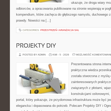
ukazuje, że droga wiary moż
odbiorców, a opracowania publikowane na stronie wspierają w pogł
kompendium, które zachęca do głębszego namysłu, duchowego z
prawdy. Nowości na […]
CATEGORIES:
PRZESTRZEŃ I ARANŻACJA SAL
PROJEKTY DIY
POSTED BY ADMIN
KWI - 5 - 2026
MOŻLIWOŚĆ KOMENTOWAN
Prezentowana strona intern
praktyczna wiedza przenika
została stworzona z myślą
zainteresowanych praktycz
związanych z płotami, wja
konstrukcjami osłonowymi, 
portal, który pokazuje, że przydomowa infrastruktura może być j
elegancka i dopasowana do potrzeb. Polecam Projekty DIY i Ogrod