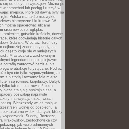
 się do obcych zwyczajów. Można po
ć w samochód lub pociąg i ruszyć w
wając miejsca, które od dawna były na
 ręki. Polska ma także niezwykle
zictwo historyczne i kulturowe. W
ach można spacerować ulicami
mi średniowiecze, oglądać
 kamienice, gotyckie kościoły, dawne
łace, które opowiadają historię całych
raków, Gdańsk, Wrocław, Toruń czy
ko najbardziej znane przykłady, ale
ok często kryje się w mniejszych
iach. Miasteczka z zachowanym
alnymi legendami i spokojniejszym
 potrafią zauroczyć bardziej niż
oblegane atrakcje turystyczne. Podróż
oże być nie tylko wypoczynkiem, ale
em z historią i tożsamością miejsc.
utem są również krajobrazy. Bałtyk
e tylko latem, lecz również poza
 plaże stają się spokojniejsze, a
spacery pozwalają naprawdę
azury zachwycają ciszą, wodą i
 naturą. Bieszczady wciąż mają w
przestrzeni wolnej od pośpiechu, a
ą spektakularne widoki dla tych, którzy
ny wypoczynek. Sudety, Roztocze,
ura Krakowsko-Częstochowska czy
pokazują, jak wiele odmiennych
ci się w jednym kraju. W Polsce