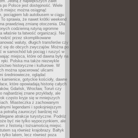
em. Jedną z największych zalet
 po Polsce jest dostępność. Wiele
ych miejsc można osiągnąć
 pociągiem lub autobusem w ciągu
. To sprawia, że nawet krótki weekend
 na prawdziwą zmianę otoczenia. Dla
nych codzienną rutyną ogromne
 właśnie ta łatwość organizacji. Nie
chodzić przez skomplikowane
lanować waluty, długich transferów czy
 się do obcych zwyczajów. Można po
ć w samochód lub pociąg i ruszyć w
wając miejsca, które od dawna były na
 ręki. Polska ma także niezwykle
zictwo historyczne i kulturowe. W
ach można spacerować ulicami
mi średniowiecze, oglądać
 kamienice, gotyckie kościoły, dawne
łace, które opowiadają historię całych
raków, Gdańsk, Wrocław, Toruń czy
ko najbardziej znane przykłady, ale
ok często kryje się w mniejszych
iach. Miasteczka z zachowanym
alnymi legendami i spokojniejszym
 potrafią zauroczyć bardziej niż
oblegane atrakcje turystyczne. Podróż
oże być nie tylko wypoczynkiem, ale
em z historią i tożsamością miejsc.
utem są również krajobrazy. Bałtyk
e tylko latem, lecz również poza