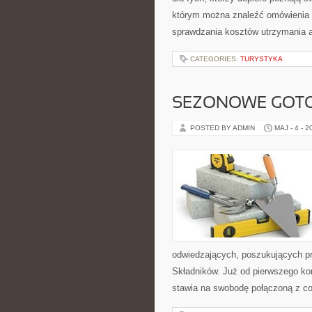
którym można znaleźć omówienia 
sprawdzania kosztów utrzymania 
CATEGORIES:
TURYSTYKA
SEZONOWE GOT
POSTED BY ADMIN
MAJ - 4 - 2
odwiedzających, poszukujących pr
Składników. Już od pierwszego kon
stawia na swobodę połączoną z c