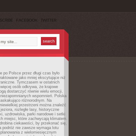
SCRIBE
FACEBOOK
TWITTER
 po Polsce przez długi czas było
traktowane jako mniej ekscytujące niż
raniczne. Tymczasem w ostatnich
 więcej osób odkrywa, że krajowe
gą dostarczyć równie wielu emocji,
 niezapomnianych wspomnień. Polska
 zaskakująco różnorodnym. Na
iewielkiej przestrzeni można znaleźć
jeziora, rozległe lasy, historyczne
i, uzdrowiska, parki narodowe i setki
h miejsc, które zachwycają klimatem.
robina ciekawości, by przekonać się,
na podróż nie zawsze wymaga lotu
 planowania z wielomiesięcznym