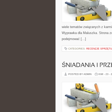
wiele tematów związanych z karmie
Wyprawka dla Maluszka. Strona zo
podejmować […]
CATEGORIES:
RECENZJE SPRZĘT
ŚNIADANIA I PRZ
POSTED BY ADMIN
KWI - 23 - 