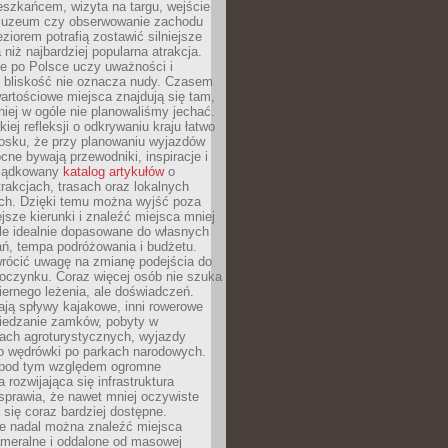
eszkańcem, wizyta na targu, wejście
muzeum czy obserwowanie zachodu
eziorem potrafią zostawić silniejsze
niż najbardziej popularna atrakcja.
e po Polsce uczy uważności i
e bliskość nie oznacza nudy. Czasem
wartościowe miejsca znajdują się tam,
iej w ogóle nie planowaliśmy jechać.
iej refleksji o odkrywaniu kraju łatwo
iosku, że przy planowaniu wyjazdów
ne bywają przewodniki, inspiracje i
rządkowany
katalog artykułów
o
trakcjach, trasach oraz lokalnych
ch. Dzięki temu można wyjść poza
ejsze kierunki i znaleźć miejsca mniej
le idealnie dopasowane do własnych
ń, tempa podróżowania i budżetu.
wrócić uwagę na zmianę podejścia do
czynku. Coraz więcej osób nie szuka
biernego leżenia, ale doświadczeń.
ają spływy kajakowe, inni rowerowe
iedzanie zamków, pobyty w
ach agroturystycznych, wyjazdy
bo wędrówki po parkach narodowych.
 pod tym względem ogromne
 rozwijająca się infrastruktura
sprawia, że nawet mniej oczywiste
ą się coraz bardziej dostępne.
e nadal można znaleźć miejsca
ameralne i oddalone od masowej