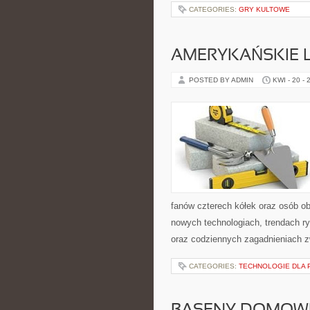
CATEGORIES:
GRY KULTOWE
AMERYKAŃSKIE 
POSTED BY ADMIN
KWI - 20 - 
fanów czterech kółek oraz osób ob
nowych technologiach, trendach ry
oraz codziennych zagadnieniach 
CATEGORIES:
TECHNOLOGIE DLA 