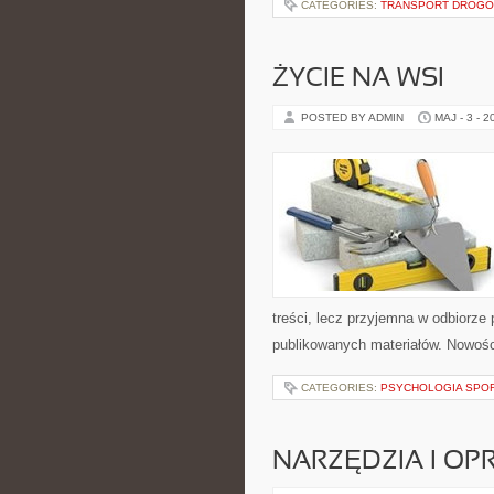
CATEGORIES:
TRANSPORT DROG
ŻYCIE NA WSI
POSTED BY ADMIN
MAJ - 3 - 2
treści, lecz przyjemna w odbiorze 
publikowanych materiałów. Nowości 
CATEGORIES:
PSYCHOLOGIA SPO
NARZĘDZIA I O