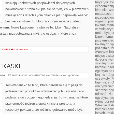
turystyki. 
szukają konkretnych podpowiedzi dotyczących
ekonomiczny
noworodków. Strona skupia się na tym, co w pierwszych
kierunki, ws
restauracje,
miesiącach i latach życia dziecka jest naprawdę ważne:
przedsiębio
bezpieczeństwie. To blog, w którym można znaleźć
wyjazdu pozo
lokalną ofer
niem. Nowe kategorie na stronie to: Eko i Naturalnie i
w mniejszyc
może być je
stała przygotowana z myślą o osobach, które chcą
Dzięki temu 
przyjemności
lokalnych sp
pozostaje r
U I OPROGRAMOWANIA
własnym kra
miejsc związ
dzieciństwe
szkolnymi w
EKĄSKI
bardziej oso
egzotyczna 
kraj, w któr
ŚNIADANIA
2026
MOŻLIWOŚĆ KOMENTOWANIA
ZOSTAŁA WYŁĄCZONA
I
oczywisty. M
PRZEKĄSKI
tajemnice. 
JemWegańsko to blog, które narodziło się z pasji do
odkrywaniem
szerszej opo
jedzenia bez produktów odzwierzęcych i świadomego
udawać. Nie 
podejścia do codziennego jedzenia. To witryna, na której
egzotycznyc
rytmy pór rok
przyjemność jedzenia spotyka się z prostotą, a
Właśnie dlat
kompleksów 
receptury pokazują, że roślinne gotowanie może być
innych kraj