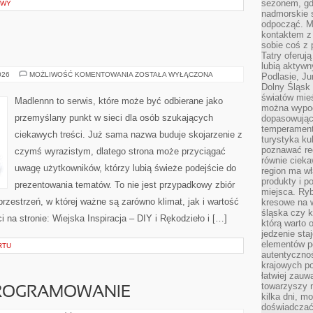
sezonem, gdy
OWY
nadmorskie 
odpocząć. M
kontaktem z
sobie coś z 
Tatry oferuj
lubią aktyw
ŻYCIE
026
MOŻLIWOŚĆ KOMENTOWANIA
ZOSTAŁA WYŁĄCZONA
Podlasie, J
NA
Dolny Śląsk 
WSI
światów mieś
Madlennn to serwis, które może być odbierane jako
można wypoc
przemyślany punkt w sieci dla osób szukających
dopasowując
temperament
ciekawych treści. Już sama nazwa buduje skojarzenie z
turystyka ku
poznawać reg
czymś wyrazistym, dlatego strona może przyciągać
równie cieka
uwagę użytkowników, którzy lubią świeże podejście do
region ma wł
produkty i po
prezentowania tematów. To nie jest przypadkowy zbiór
miejsca. Ryb
przestrzeń, w której ważne są zarówno klimat, jak i wartość
kresowe na 
śląska czy 
na stronie: Wiejska Inspiracja – DIY i Rękodzieło i […]
którą warto 
jedzenie sta
elementów p
RTU
autentyczno
krajowych po
łatwiej zauw
towarzyszy 
PROGRAMOWANIE
kilka dni, m
doświadczać