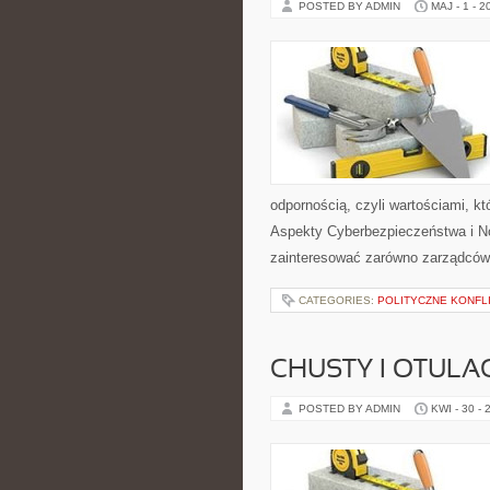
POSTED BY ADMIN
MAJ - 1 - 2
odpornością, czyli wartościami, k
Aspekty Cyberbezpieczeństwa i No
zainteresować zarówno zarządców ob
CATEGORIES:
POLITYCZNE KONFLI
CHUSTY I OTULA
POSTED BY ADMIN
KWI - 30 - 