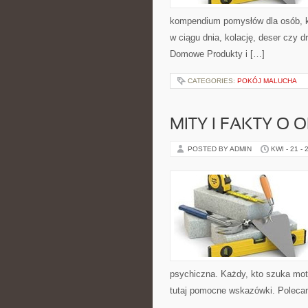
kompendium pomysłów dla osób, kt
w ciągu dnia, kolację, deser czy 
Domowe Produkty i […]
CATEGORIES:
POKÓJ MALUCHA
MITY I FAKTY O
POSTED BY ADMIN
KWI - 21 - 
psychiczna. Każdy, kto szuka motyw
tutaj pomocne wskazówki. Poleca