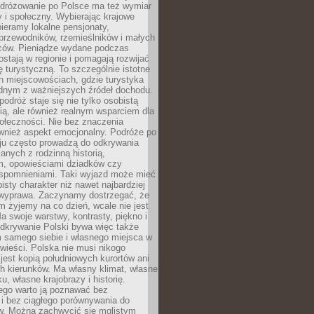
Podróżowanie po Polsce ma też wymiar
 i społeczny. Wybierając krajowe
pieramy lokalne pensjonaty,
 przewodników, rzemieślników i małych
rców. Pieniądze wydane podczas
stają w regionie i pomagają rozwijać
tę turystyczną. To szczególnie istotne
h miejscowościach, gdzie turystyka
dnym z ważniejszych źródeł dochodu.
podróż staje się nie tylko osobistą
ą, ale również realnym wsparciem dla
ołeczności. Nie bez znaczenia
ównież aspekt emocjonalny. Podróże po
ju często prowadzą do odkrywania
anych z rodzinną historią,
m, opowieściami dziadków czy
spomnieniami. Taki wyjazd może mieć
bisty charakter niż nawet najbardziej
wyprawa. Zaczynamy dostrzegać, że
ym żyjemy na co dzień, wcale nie jest
a swoje warstwy, kontrasty, piękno i
Odkrywanie Polski bywa więc także
 samego siebie i własnego miejsca w
wieści. Polska nie musi nikogo
jest kopią południowych kurortów ani
h kierunków. Ma własny klimat, własne
u, własne krajobrazy i historię.
ego warto ją poznawać bez
i bez ciągłego porównywania do
ów. Można zachwycić się mglistym