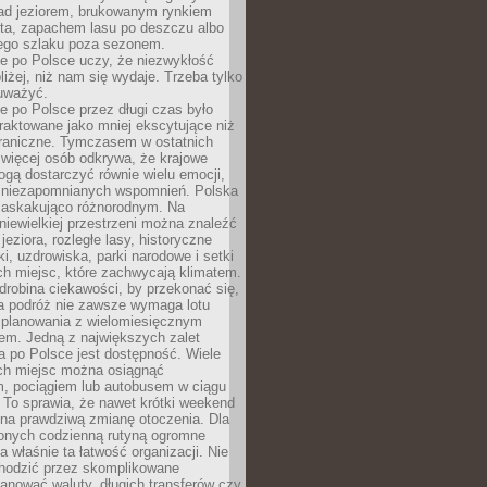
ad jeziorem, brukowanym rynkiem
ta, zapachem lasu po deszczu albo
iego szlaku poza sezonem.
e po Polsce uczy, że niezwykłość
bliżej, niż nam się wydaje. Trzeba tylko
auważyć.
 po Polsce przez długi czas było
traktowane jako mniej ekscytujące niż
raniczne. Tymczasem w ostatnich
 więcej osób odkrywa, że krajowe
gą dostarczyć równie wielu emocji,
 niezapomnianych wspomnień. Polska
 zaskakująco różnorodnym. Na
iewielkiej przestrzeni można znaleźć
jeziora, rozległe lasy, historyczne
i, uzdrowiska, parki narodowe i setki
h miejsc, które zachwycają klimatem.
robina ciekawości, by przekonać się,
na podróż nie zawsze wymaga lotu
 planowania z wielomiesięcznym
em. Jedną z największych zalet
 po Polsce jest dostępność. Wiele
ych miejsc można osiągnąć
 pociągiem lub autobusem w ciągu
. To sprawia, że nawet krótki weekend
 na prawdziwą zmianę otoczenia. Dla
nych codzienną rutyną ogromne
 właśnie ta łatwość organizacji. Nie
chodzić przez skomplikowane
lanować waluty, długich transferów czy