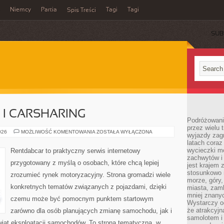
Niemcy
Partia
Tagi
Tagi
Spis Treści
SUB
I CARSHARING
Podróżowanie
przez wielu 
WYPOŻYCZALNIE
026
MOŻLIWOŚĆ KOMENTOWANIA
ZOSTAŁA WYŁĄCZONA
wyjazdy zag
I
latach coraz
CARSHARING
wycieczki mo
Rentdabcar to praktyczny serwis internetowy
zachwytów i
przygotowany z myślą o osobach, które chcą lepiej
jest krajem
stosunkowo n
zrozumieć rynek motoryzacyjny. Strona gromadzi wiele
morze, góry, 
konkretnych tematów związanych z pojazdami, dzięki
miasta, zamk
mniej znanyc
czemu może być pomocnym punktem startowym
Wystarczy od
że atrakcyj
zarówno dla osób planujących zmianę samochodu, jak i
samolotem i
świat eksploatacji samochodów. To strona tematyczna, w