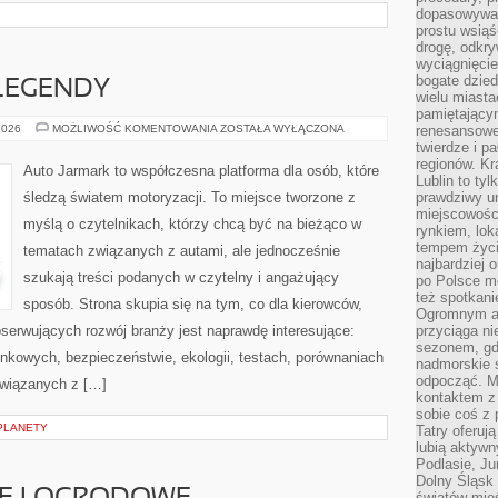
dopasowywać
prostu wsiąś
drogę, odkry
wyciągnięcie
bogate dzied
LEGENDY
wielu miast
pamiętający
AMERYKAŃSKIE
2026
MOŻLIWOŚĆ KOMENTOWANIA
ZOSTAŁA WYŁĄCZONA
renesansowe
LEGENDY
twierdze i pa
regionów. K
Auto Jarmark to współczesna platforma dla osób, które
Lublin to tyl
śledzą światem motoryzacji. To miejsce tworzone z
prawdziwy ur
miejscowośc
myślą o czytelnikach, którzy chcą być na bieżąco w
rynkiem, lok
tempem życia
tematach związanych z autami, ale jednocześnie
najbardziej 
szukają treści podanych w czytelny i angażujący
po Polsce m
też spotkani
sposób. Strona skupia się na tym, co dla kierowców,
Ogromnym at
serwujących rozwój branży jest naprawdę interesujące:
przyciąga ni
sezonem, gdy
nkowych, bezpieczeństwie, ekologii, testach, porównaniach
nadmorskie 
odpocząć. M
związanych z […]
kontaktem z
sobie coś z 
PLANETY
Tatry oferuj
lubią aktyw
Podlasie, J
Dolny Śląsk 
światów mieś