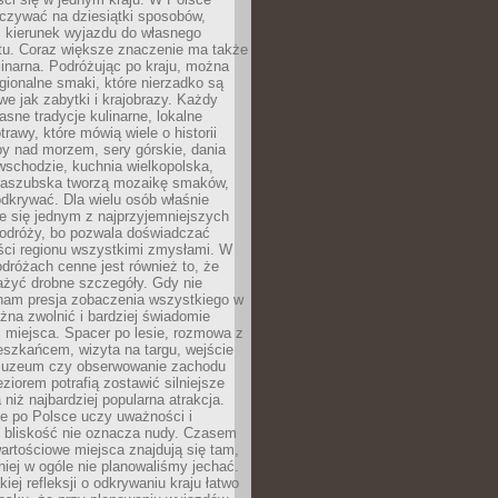
zywać na dziesiątki sposobów,
 kierunek wyjazdu do własnego
u. Coraz większe znaczenie ma także
linarna. Podróżując po kraju, można
ionalne smaki, które nierzadko są
we jak zabytki i krajobrazy. Każdy
asne tradycje kulinarne, lokalne
trawy, które mówią wiele o historii
y nad morzem, sery górskie, dania
wschodzie, kuchnia wielkopolska,
kaszubska tworzą mozaikę smaków,
odkrywać. Dla wielu osób właśnie
je się jednym z najprzyjemniejszych
odróży, bo pozwala doświadczać
ści regionu wszystkimi zmysłami. W
dróżach cenne jest również to, że
ażyć drobne szczegóły. Gdy nie
nam presja zobaczenia wszystkiego w
ożna zwolnić i bardziej świadomie
 miejsca. Spacer po lesie, rozmowa z
eszkańcem, wizyta na targu, wejście
muzeum czy obserwowanie zachodu
eziorem potrafią zostawić silniejsze
niż najbardziej popularna atrakcja.
e po Polsce uczy uważności i
e bliskość nie oznacza nudy. Czasem
wartościowe miejsca znajdują się tam,
iej w ogóle nie planowaliśmy jechać.
iej refleksji o odkrywaniu kraju łatwo