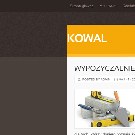
Archiwum
Strona główna
Gdańsk
KOWAL
WYPOŻYCZALNIE 
POSTED BY ADMIN
MAJ - 4 - 2
dla tych, którzy dopiero poznają 