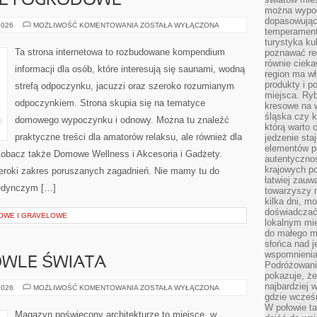
E I OGRODOWE
można wypoc
dopasowując
BASENY
2026
MOŻLIWOŚĆ KOMENTOWANIA
ZOSTAŁA WYŁĄCZONA
temperament
DOMOWE
I
turystyka ku
OGRODOWE
Ta strona internetowa to rozbudowane kompendium
poznawać reg
równie cieka
informacji dla osób, które interesują się saunami, wodną
region ma wł
produkty i po
strefą odpoczynku, jacuzzi oraz szeroko rozumianym
miejsca. Ryb
odpoczynkiem. Strona skupia się na tematyce
kresowe na 
śląska czy 
domowego wypoczynku i odnowy. Można tu znaleźć
którą warto 
praktyczne treści dla amatorów relaksu, ale również dla
jedzenie sta
elementów p
obacz także Domowe Wellness i Akcesoria i Gadżety.
autentyczno
krajowych po
eroki zakres poruszanych zagadnień. Nie mamy tu do
łatwiej zauw
jedynczym […]
towarzyszy 
kilka dni, m
doświadczać
OWE I GRAVELOWE
lokalnym mi
do małego 
słońca nad j
wspomnienia 
OWLE ŚWIATA
Podróżowani
pokazuje, ż
najbardziej 
IKONICZNE
2026
MOŻLIWOŚĆ KOMENTOWANIA
ZOSTAŁA WYŁĄCZONA
BUDOWLE
gdzie wcześn
ŚWIATA
W połowie tak
Magazyn poświęcony architekturze to miejsce, w