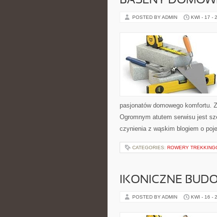
BASENY DOMOW
POSTED BY ADMIN
KWI - 17 - 
pasjonatów domowego komfortu. Z
Ogromnym atutem serwisu jest sz
czynienia z wąskim blogiem o po
CATEGORIES:
ROWERY TREKKING
IKONICZNE BUD
POSTED BY ADMIN
KWI - 16 - 