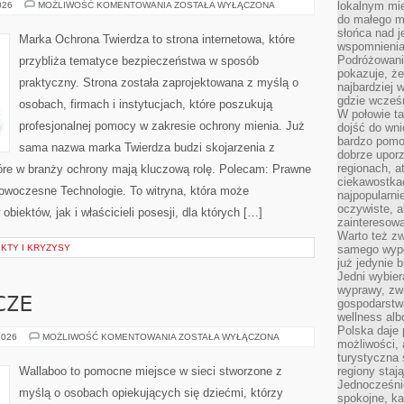
NARZĘDZIA
lokalnym mi
026
MOŻLIWOŚĆ KOMENTOWANIA
ZOSTAŁA WYŁĄCZONA
I
do małego 
OPROGRAMOWANIE
słońca nad j
Marka Ochrona Twierdza to strona internetowa, które
wspomnienia 
Podróżowani
przybliża tematyce bezpieczeństwa w sposób
pokazuje, ż
praktyczny. Strona została zaprojektowana z myślą o
najbardziej 
gdzie wcześn
osobach, firmach i instytucjach, które poszukują
W połowie tak
profesjonalnej pomocy w zakresie ochrony mienia. Już
dojść do wn
bardzo pomoc
sama nazwa marka Twierdza budzi skojarzenia z
dobrze upo
regionach, a
tóre w branży ochrony mają kluczową rolę. Polecam: Prawne
ciekawostka
woczesne Technologie. To witryna, która może
najpopularni
oczywiste, a
iektów, jak i właścicieli posesji, dla których […]
zainteresowa
Warto też z
KTY I KRYZYSY
samego wypo
już jedynie 
Jedni wybier
wyprawy, zw
CZE
gospodarstw
wellness al
Polska daje
CHUSTY
2026
MOŻLIWOŚĆ KOMENTOWANIA
ZOSTAŁA WYŁĄCZONA
możliwości, a
I
OTULACZE
turystyczna 
Wallaboo to pomocne miejsce w sieci stworzone z
regiony staj
Jednocześni
myślą o osobach opiekujących się dziećmi, którzy
spokojne, k