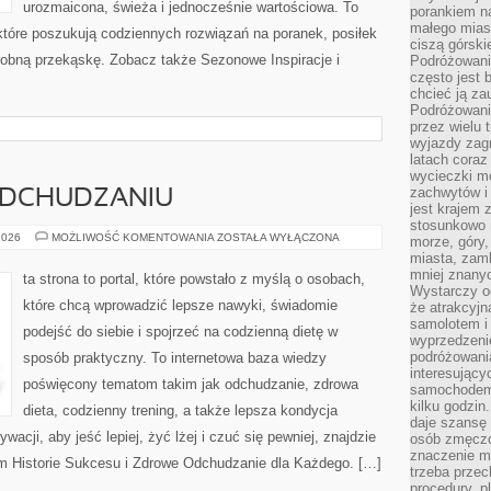
urozmaicona, świeża i jednocześnie wartościowa. To
porankiem n
małego mias
óre poszukują codziennych rozwiązań na poranek, posiłek
ciszą górsk
drobną przekąskę. Zobacz także Sezonowe Inspiracje i
Podróżowani
często jest 
chcieć ją z
Podróżowanie
przez wielu 
wyjazdy zag
latach coraz
wycieczki mo
zachwytów i
 ODCHUDZANIU
jest krajem
stosunkowo n
MITY
2026
MOŻLIWOŚĆ KOMENTOWANIA
ZOSTAŁA WYŁĄCZONA
morze, góry, 
I
miasta, zamk
FAKTY
O
mniej znanyc
ta strona to portal, które powstało z myślą o osobach,
ODCHUDZANIU
Wystarczy od
które chcą wprowadzić lepsze nawyki, świadomie
że atrakcyj
samolotem i
podejść do siebie i spojrzeć na codzienną dietę w
wyprzedzeni
podróżowania
sposób praktyczny. To internetowa baza wiedzy
interesując
poświęcony tematom takim jak odchudzanie, zdrowa
samochodem,
kilku godzin
dieta, codzienny trening, a także lepsza kondycja
daje szansę
acji, aby jeść lepiej, żyć lżej i czuć się pewniej, znajdzie
osób zmęczo
znaczenie ma
m Historie Sukcesu i Zdrowe Odchudzanie dla Każdego. […]
trzeba prze
procedury, p