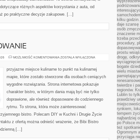
wyprzedzeni
podróżowania
dotyczące różnych aspektów korzystania z auta, od
interesując
aż po praktyczne decyzje zakupowe. […]
samochodem,
kilku godzin
daje szansę
osób zmęczo
znaczenie ma
trzeba prze
procedury, p
OWANIE
dopasowywać
prostu wsiąś
drogę, odkry
SEZONOWE
026
MOŻLIWOŚĆ KOMENTOWANIA
ZOSTAŁA WYŁĄCZONA
GOTOWANIE
wyciągnięcie
bogate dzied
przyjazne miejsce kulinarne to punkt na kulinarnej
wielu miast
pamiętający
mapie, które zostało stworzone dla osobach ceniących
renesansowe
wygodne rozwiązania. Strona internetowa pokazuje
twierdze i pa
regionów. K
charakter bistro, w którym dania mają być nie tylko
Lublin to tyl
doprawione, ale również dopasowane do codziennego
prawdziwy ur
miejscowośc
rytmu. To strona, która może zainteresować
rynkiem, lok
tempem życia
zyjemnego bistro. Polecam DIY w Kuchni i Drugie Życie
najbardziej 
taktu z ofertą można odnieść wrażenie, że Bibi Bistro
po Polsce m
też spotkani
odzienną […]
Ogromnym at
przyciąga ni