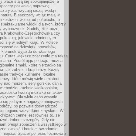
 plaże stają się spokojniejsze, a
spacery pozwalają naprawdę
azury zachwycają ciszą, wodą i
 naturą. Bieszczady wciąż mają w
przestrzeni wolnej od pośpiechu, a
ą spektakularne widoki dla tych, którzy
ny wypoczynek. Sudety, Roztocze,
ura Krakowsko-Częstochowska czy
pokazują, jak wiele odmiennych
ci się w jednym kraju. W Polsce
zywać na dziesiątki sposobów,
 kierunek wyjazdu do własnego
u. Coraz większe znaczenie ma także
linarna. Podróżując po kraju, można
ionalne smaki, które nierzadko są
we jak zabytki i krajobrazy. Każdy
asne tradycje kulinarne, lokalne
trawy, które mówią wiele o historii
y nad morzem, sery górskie, dania
wschodzie, kuchnia wielkopolska,
kaszubska tworzą mozaikę smaków,
odkrywać. Dla wielu osób właśnie
je się jednym z najprzyjemniejszych
odróży, bo pozwala doświadczać
ści regionu wszystkimi zmysłami. W
dróżach cenne jest również to, że
ażyć drobne szczegóły. Gdy nie
nam presja zobaczenia wszystkiego w
ożna zwolnić i bardziej świadomie
 miejsca. Spacer po lesie, rozmowa z