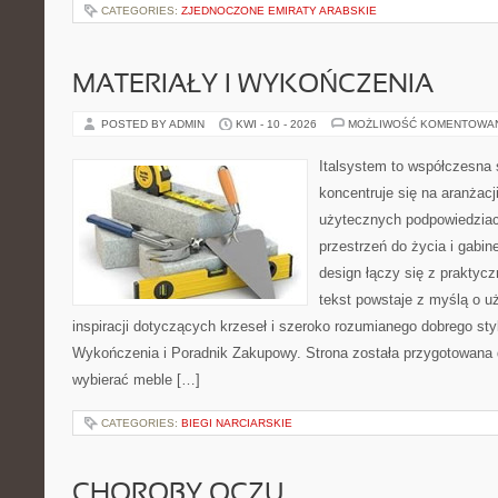
CATEGORIES:
ZJEDNOCZONE EMIRATY ARABSKIE
MATERIAŁY I WYKOŃCZENIA
POSTED BY ADMIN
KWI - 10 - 2026
MOŻLIWOŚĆ KOMENTOWA
Italsystem to współczesna s
koncentruje się na aranżacj
użytecznych podpowiedziac
przestrzeń do życia i gabin
design łączy się z praktyc
tekst powstaje z myślą o u
inspiracji dotyczących krzeseł i szeroko rozumianego dobrego styl
Wykończenia i Poradnik Zakupowy. Strona została przygotowana dl
wybierać meble […]
CATEGORIES:
BIEGI NARCIARSKIE
CHOROBY OCZU