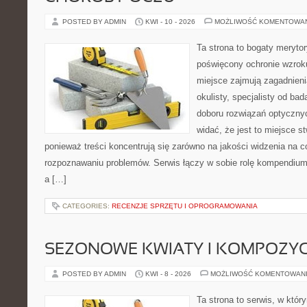
POSTED BY ADMIN
KWI - 10 - 2026
MOŻLIWOŚĆ KOMENTOWA
Ta strona to bogaty meryto
poświęcony ochronie wzroku
miejsce zajmują zagadnieni
okulisty, specjalisty od ba
doboru rozwiązań optycznyc
widać, że jest to miejsce s
ponieważ treści koncentrują się zarówno na jakości widzenia na co
rozpoznawaniu problemów. Serwis łączy w sobie rolę kompendium
a […]
CATEGORIES:
RECENZJE SPRZĘTU I OPROGRAMOWANIA
SEZONOWE KWIATY I KOMPOZYC
POSTED BY ADMIN
KWI - 8 - 2026
MOŻLIWOŚĆ KOMENTOWAN
Ta strona to serwis, w któ