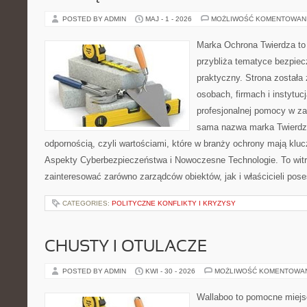
POSTED BY ADMIN
MAJ - 1 - 2026
MOŻLIWOŚĆ KOMENTOWAN
Marka Ochrona Twierdza to 
przybliża tematyce bezpie
praktyczny. Strona została
osobach, firmach i instytuc
profesjonalnej pomocy w za
sama nazwa marka Twierdza
odpornością, czyli wartościami, które w branży ochrony mają klu
Aspekty Cyberbezpieczeństwa i Nowoczesne Technologie. To witr
zainteresować zarówno zarządców obiektów, jak i właścicieli poses
CATEGORIES:
POLITYCZNE KONFLIKTY I KRYZYSY
CHUSTY I OTULACZE
POSTED BY ADMIN
KWI - 30 - 2026
MOŻLIWOŚĆ KOMENTOWA
Wallaboo to pomocne miejs