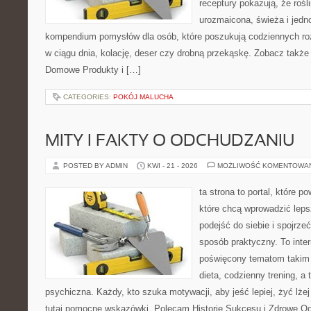
receptury pokazują, że roś
urozmaicona, świeża i jedn
kompendium pomysłów dla osób, które poszukują codziennych roz
w ciągu dnia, kolację, deser czy drobną przekąskę. Zobacz także
Domowe Produkty i […]
CATEGORIES:
POKÓJ MALUCHA
MITY I FAKTY O ODCHUDZANIU
POSTED BY ADMIN
KWI - 21 - 2026
MOŻLIWOŚĆ KOMENTOWA
ta strona to portal, które 
które chcą wprowadzić lep
podejść do siebie i spojrze
sposób praktyczny. To inte
poświęcony tematom takim 
dieta, codzienny trening, a
psychiczna. Każdy, kto szuka motywacji, aby jeść lepiej, żyć lżej 
tutaj pomocne wskazówki. Polecam Historie Sukcesu i Zdrowe O