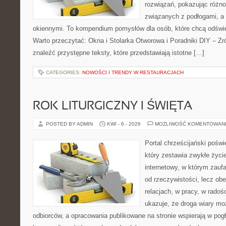
rozwiązań, pokazując różn
związanych z podłogami, a 
okiennymi. To kompendium pomysłów dla osób, które chcą odświ
Warto przeczytać: Okna i Stolarka Otworowa i Poradniki DIY – Z
znaleźć przystępne teksty, które przedstawiają istotne […]
CATEGORIES:
NOWOŚCI I TRENDY W RESTAURACJACH
ROK LITURGICZNY I ŚWIĘTA
POSTED BY ADMIN
KWI - 6 - 2026
MOŻLIWOŚĆ KOMENTOWAN
Portal chrześcijański pośw
który zestawia zwykłe życi
internetowy, w którym zauf
od rzeczywistości, lecz ob
relacjach, w pracy, w radoś
ukazuje, że droga wiary moż
odbiorców, a opracowania publikowane na stronie wspierają w pogł