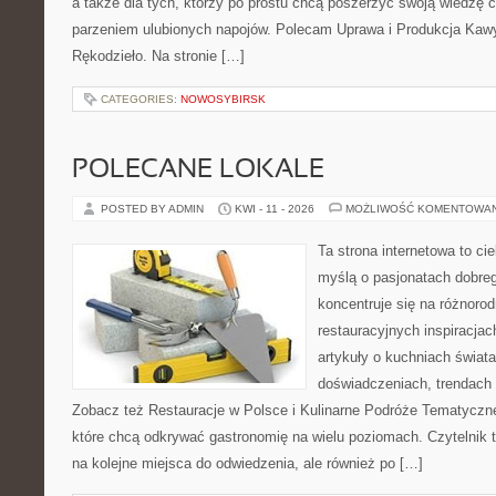
a także dla tych, którzy po prostu chcą poszerzyć swoją wiedzę 
parzeniem ulubionych napojów. Polecam Uprawa i Produkcja Kaw
Rękodzieło. Na stronie […]
CATEGORIES:
NOWOSYBIRSK
POLECANE LOKALE
POSTED BY ADMIN
KWI - 11 - 2026
MOŻLIWOŚĆ KOMENTOWA
Ta strona internetowa to c
myślą o pasjonatach dobreg
koncentruje się na różnoro
restauracyjnych inspiracjac
artykuły o kuchniach świata
doświadczeniach, trendach i
Zobacz też Restauracje w Polsce i Kulinarne Podróże Tematyczne
które chcą odkrywać gastronomię na wielu poziomach. Czytelnik tr
na kolejne miejsca do odwiedzenia, ale również po […]