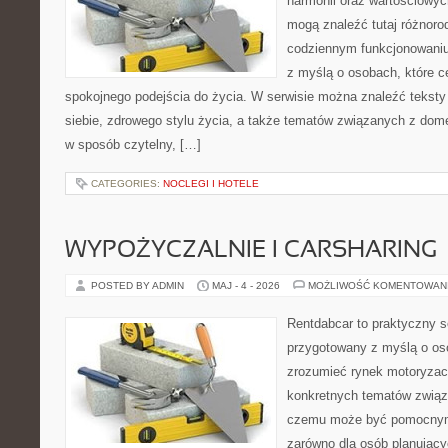
harmonii oraz wartościowy
mogą znaleźć tutaj różnoro
codziennym funkcjonowaniu
z myślą o osobach, które ce
spokojnego podejścia do życia. W serwisie można znaleźć teksty
siebie, zdrowego stylu życia, a także tematów związanych z do
w sposób czytelny, […]
CATEGORIES:
NOCLEGI I HOTELE
WYPOŻYCZALNIE I CARSHARING
POSTED BY ADMIN
MAJ - 4 - 2026
MOŻLIWOŚĆ KOMENTOWAN
Rentdabcar to praktyczny s
przygotowany z myślą o oso
zrozumieć rynek motoryzacy
konkretnych tematów związ
czemu może być pomocnym
zarówno dla osób planując