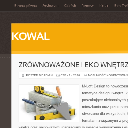
Archiwum
Niemcy
Partia
Strona główna
Gdańsk
Spis Treś
KOWAL
ZRÓWNOWAŻONE I EKO WNĘTR
POSTED BY ADMIN
CZE - 1 - 2026
MOŻLIWOŚĆ KOMENTOWAN
M-Loft Design to nowoczes
tematyce designu wnętrz, kt
poszukujące niebanalnych 
mieszkania oraz przestrzeni
stworzone dla wszystkich, k
tematami związanymi z pro
wnętrz oraz najnowszymi inspiracjami w świecie wyposażenia i wy