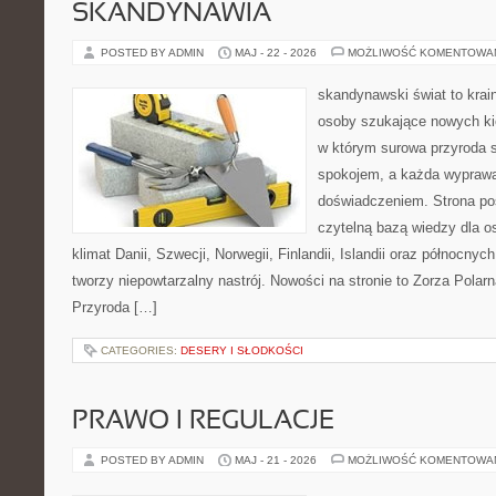
SKANDYNAWIA
POSTED BY ADMIN
MAJ - 22 - 2026
MOŻLIWOŚĆ KOMENTOWA
skandynawski świat to krai
osoby szukające nowych kie
w którym surowa przyroda 
spokojem, a każda wypraw
doświadczeniem. Strona poś
czytelną bazą wiedzy dla o
klimat Danii, Szwecji, Norwegii, Finlandii, Islandii oraz północnyc
tworzy niepowtarzalny nastrój. Nowości na stronie to Zorza Polarn
Przyroda […]
CATEGORIES:
DESERY I SŁODKOŚCI
PRAWO I REGULACJE
POSTED BY ADMIN
MAJ - 21 - 2026
MOŻLIWOŚĆ KOMENTOWA