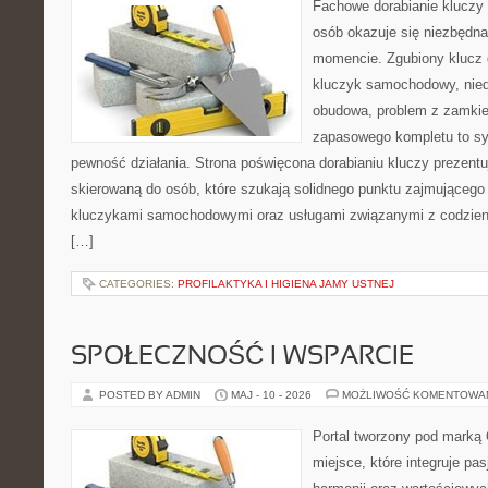
Fachowe dorabianie kluczy t
osób okazuje się niezbędn
momencie. Zgubiony klucz 
kluczyk samochodowy, niedz
obudowa, problem z zamkie
zapasowego kompletu to syt
pewność działania. Strona poświęcona dorabianiu kluczy prezentu
skierowaną do osób, które szukają solidnego punktu zajmującego
kluczykami samochodowymi oraz usługami związanymi z codzie
[…]
CATEGORIES:
PROFILAKTYKA I HIGIENA JAMY USTNEJ
SPOŁECZNOŚĆ I WSPARCIE
POSTED BY ADMIN
MAJ - 10 - 2026
MOŻLIWOŚĆ KOMENTOWA
Portal tworzony pod marką
miejsce, które integruje pasj