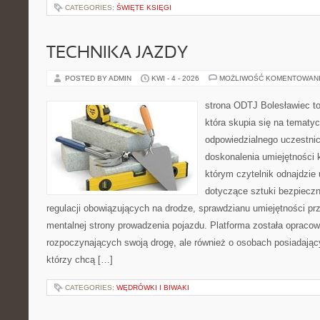
CATEGORIES:
ŚWIĘTE KSIĘGI
TECHNIKA JAZDY
POSTED BY ADMIN
KWI - 4 - 2026
MOŻLIWOŚĆ KOMENTOWAN
strona ODTJ Bolesławiec to
która skupia się na tematy
odpowiedzialnego uczestni
doskonalenia umiejętności k
którym czytelnik odnajdzie
dotyczące sztuki bezpiecz
regulacji obowiązujących na drodze, sprawdzianu umiejętności pr
mentalnej strony prowadzenia pojazdu. Platforma została opraco
rozpoczynających swoją drogę, ale również o osobach posiadający
którzy chcą […]
CATEGORIES:
WĘDRÓWKI I BIWAKI