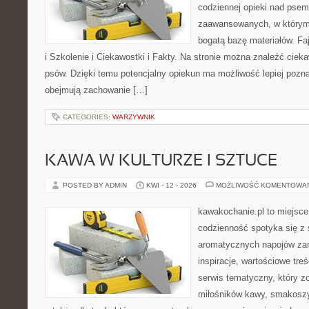
codziennej opieki nad psem
zaawansowanych, w którym 
bogatą bazę materiałów. Fa
i Szkolenie i Ciekawostki i Fakty. Na stronie można znaleźć ciek
psów. Dzięki temu potencjalny opiekun ma możliwość lepiej pozn
obejmują zachowanie […]
CATEGORIES:
WARZYWNIK
KAWA W KULTURZE I SZTUCE
POSTED BY ADMIN
KWI - 12 - 2026
MOŻLIWOŚĆ KOMENTOWA
kawakochanie.pl to miejsce
codzienność spotyka się z 
aromatycznych napojów zam
inspiracje, wartościowe treś
serwis tematyczny, który zo
miłośników kawy, smakoszy