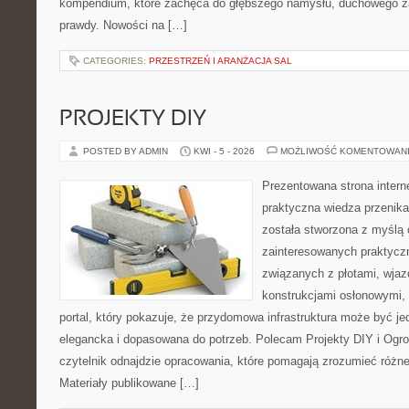
kompendium, które zachęca do głębszego namysłu, duchowego z
prawdy. Nowości na […]
CATEGORIES:
PRZESTRZEŃ I ARANŻACJA SAL
PROJEKTY DIY
POSTED BY ADMIN
KWI - 5 - 2026
MOŻLIWOŚĆ KOMENTOWAN
Prezentowana strona intern
praktyczna wiedza przenika
została stworzona z myślą
zainteresowanych praktycz
związanych z płotami, wja
konstrukcjami osłonowymi, 
portal, który pokazuje, że przydomowa infrastruktura może być j
elegancka i dopasowana do potrzeb. Polecam Projekty DIY i Ogrod
czytelnik odnajdzie opracowania, które pomagają zrozumieć różn
Materiały publikowane […]