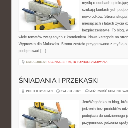
myślą o osobach opiekujący
szukają konkretnych podpo
noworodków. Strona skupia 
miesiącach i latach życia 
bezpieczeństwie. To blog,
wiele tematów związanych z karmieniem. Nowe kategorie na stronie
Wyprawka dla Maluszka. Strona została przygotowana z myślą o 
podejmować […]
CATEGORIES:
RECENZJE SPRZĘTU I OPROGRAMOWANIA
ŚNIADANIA I PRZEKĄSKI
POSTED BY ADMIN
KWI - 23 - 2026
MOŻLIWOŚĆ KOMENTOWA
JemWegańsko to blog, które 
jedzenia bez produktów od
podejścia do codziennego je
przyjemność jedzenia spotyk