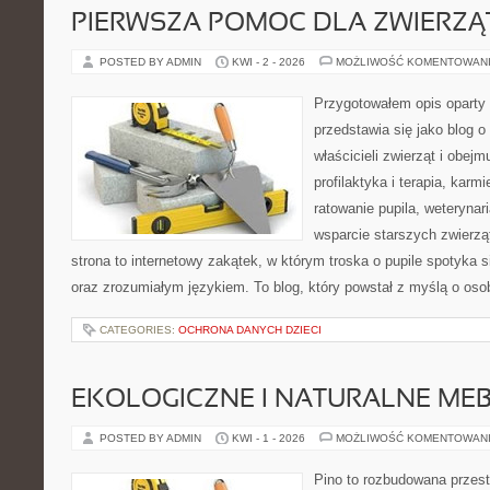
PIERWSZA POMOC DLA ZWIERZĄ
POSTED BY ADMIN
KWI - 2 - 2026
MOŻLIWOŚĆ KOMENTOWAN
Przygotowałem opis oparty 
przedstawia się jako blog o 
właścicieli zwierząt i obejm
profilaktyka i terapia, karm
ratowanie pupila, weterynar
wsparcie starszych zwierzą
strona to internetowy zakątek, w którym troska o pupile spotyka s
oraz zrozumiałym językiem. To blog, który powstał z myślą o osob
CATEGORIES:
OCHRONA DANYCH DZIECI
EKOLOGICZNE I NATURALNE ME
POSTED BY ADMIN
KWI - 1 - 2026
MOŻLIWOŚĆ KOMENTOWAN
Pino to rozbudowana przest