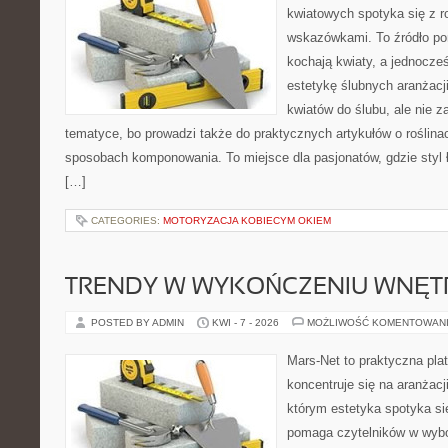
kwiatowych spotyka się z 
wskazówkami. To źródło po
kochają kwiaty, a jednocześ
estetykę ślubnych aranżacji
kwiatów do ślubu, ale nie z
tematyce, bo prowadzi także do praktycznych artykułów o roślinac
sposobach komponowania. To miejsce dla pasjonatów, gdzie styl 
[…]
CATEGORIES:
MOTORYZACJA KOBIECYM OKIEM
TRENDY W WYKOŃCZENIU WNĘT
POSTED BY ADMIN
KWI - 7 - 2026
MOŻLIWOŚĆ KOMENTOWAN
Mars-Net to praktyczna plat
koncentruje się na aranżacj
którym estetyka spotyka si
pomaga czytelników w wyb