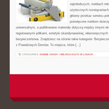
najmłodszych, meblach mł
użytecznych rozwiązaniach
główny przekaz serwisu pok
poświęcone meblom dzieci
uniwersalnym, a publikowane materiały dotyczą między innymi ek
regulowanymi półkami, estetyki skandynawskiej, własnoręcznych 
bezpieczeństwa. Znajdziesz na stronie takie kategorie: Bezpiecze
z Prawdziwych Domów. To miejsce, które […]
CATEGORIES:
DAWNE OSADY I MIEJSCA KULTU W LASACH