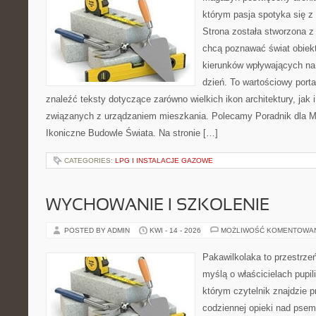
którym pasja spotyka się z
Strona została stworzona z
chcą poznawać świat obiekt
kierunków wpływających na
dzień. To wartościowy port
znaleźć teksty dotyczące zarówno wielkich ikon architektury, jak i
związanych z urządzaniem mieszkania. Polecamy Poradnik dla Mił
Ikoniczne Budowle Świata. Na stronie […]
CATEGORIES:
LPG I INSTALACJE GAZOWE
WYCHOWANIE I SZKOLENIE
POSTED BY ADMIN
KWI - 14 - 2026
MOŻLIWOŚĆ KOMENTOWA
Pakawilkolaka to przestrzeń
myślą o właścicielach pupi
którym czytelnik znajdzie 
codziennej opieki nad psem