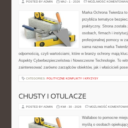
POSTED BY ADMIN
MAJ - 1 - 2026
MOŻLIWOŚĆ KOMENTOWAN
Marka Ochrona Twierdza to 
przybliża tematyce bezpie
praktyczny. Strona została
osobach, firmach i instytuc
profesjonalnej pomocy w za
sama nazwa marka Twierdza
odpornością, czyli wartościami, które w branży ochrony mają klu
Aspekty Cyberbezpieczeństwa i Nowoczesne Technologie. To witr
zainteresować zarówno zarządców obiektów, jak i właścicieli poses
CATEGORIES:
POLITYCZNE KONFLIKTY I KRYZYSY
CHUSTY I OTULACZE
POSTED BY ADMIN
KWI - 30 - 2026
MOŻLIWOŚĆ KOMENTOWA
Wallaboo to pomocne miejs
myślą o osobach opiekujący