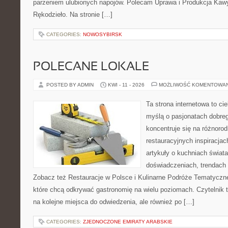
parzeniem ulubionych napojów. Polecam Uprawa i Produkcja Kaw
Rękodzieło. Na stronie […]
CATEGORIES:
NOWOSYBIRSK
POLECANE LOKALE
POSTED BY ADMIN
KWI - 11 - 2026
MOŻLIWOŚĆ KOMENTOWA
Ta strona internetowa to c
myślą o pasjonatach dobreg
koncentruje się na różnoro
restauracyjnych inspiracjac
artykuły o kuchniach świata
doświadczeniach, trendach i
Zobacz też Restauracje w Polsce i Kulinarne Podróże Tematyczne
które chcą odkrywać gastronomię na wielu poziomach. Czytelnik tr
na kolejne miejsca do odwiedzenia, ale również po […]
CATEGORIES:
ZJEDNOCZONE EMIRATY ARABSKIE