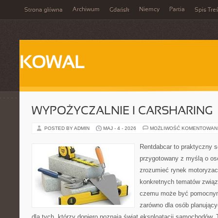
Archiwum
Niemcy
Partia
Strona główna
Gdańsk
Spis Treś
KOWAL
WYPOŻYCZALNIE I CARSHARING
POSTED BY ADMIN
MAJ - 4 - 2026
MOŻLIWOŚĆ KOMENTOWAN
Rentdabcar to praktyczny s
przygotowany z myślą o oso
zrozumieć rynek motoryzacy
konkretnych tematów związ
czemu może być pomocnym
zarówno dla osób planując
dla tych, którzy dopiero poznają świat eksploatacji samochodów.