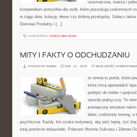
urozmaicona, świeża i jedn
kompendium pomysłów dla osób, które poszukują codziennych roz
w ciągu dnia, kolację, deser czy drobną przekąskę. Zobacz także
Domowe Produkty i […]
CATEGORIES:
POKÓJ MALUCHA
MITY I FAKTY O ODCHUDZANIU
POSTED BY ADMIN
KWI - 21 - 2026
MOŻLIWOŚĆ KOMENTOWA
ta strona to portal, które 
które chcą wprowadzić lep
podejść do siebie i spojrze
sposób praktyczny. To inte
poświęcony tematom takim 
dieta, codzienny trening, a
psychiczna. Każdy, kto szuka motywacji, aby jeść lepiej, żyć lżej 
tutaj pomocne wskazówki. Polecam Historie Sukcesu i Zdrowe O