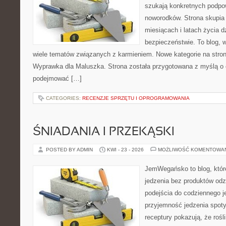
szukają konkretnych podpo
noworodków. Strona skupia 
miesiącach i latach życia 
bezpieczeństwie. To blog,
wiele tematów związanych z karmieniem. Nowe kategorie na stronie
Wyprawka dla Maluszka. Strona została przygotowana z myślą o 
podejmować […]
CATEGORIES:
RECENZJE SPRZĘTU I OPROGRAMOWANIA
ŚNIADANIA I PRZEKĄSKI
POSTED BY ADMIN
KWI - 23 - 2026
MOŻLIWOŚĆ KOMENTOWA
JemWegańsko to blog, które 
jedzenia bez produktów od
podejścia do codziennego je
przyjemność jedzenia spotyk
receptury pokazują, że roś