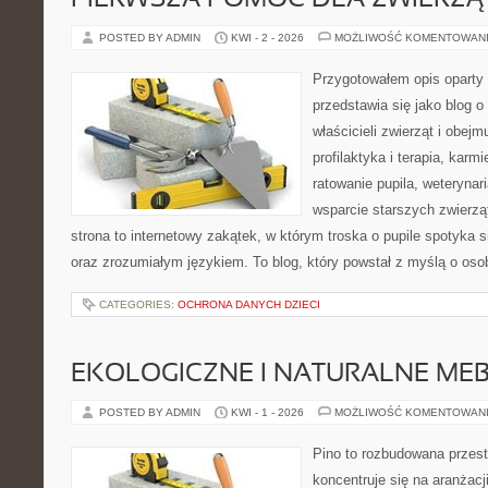
PIERWSZA POMOC DLA ZWIERZĄ
POSTED BY ADMIN
KWI - 2 - 2026
MOŻLIWOŚĆ KOMENTOWAN
Przygotowałem opis oparty 
przedstawia się jako blog o 
właścicieli zwierząt i obejm
profilaktyka i terapia, karm
ratowanie pupila, weterynar
wsparcie starszych zwierzą
strona to internetowy zakątek, w którym troska o pupile spotyka s
oraz zrozumiałym językiem. To blog, który powstał z myślą o osob
CATEGORIES:
OCHRONA DANYCH DZIECI
EKOLOGICZNE I NATURALNE ME
POSTED BY ADMIN
KWI - 1 - 2026
MOŻLIWOŚĆ KOMENTOWAN
Pino to rozbudowana przest
koncentruje się na aranżacji