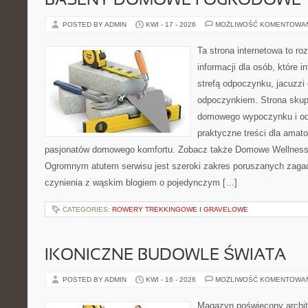
BASENY DOMOWE I OGRODOWE
POSTED BY ADMIN
KWI - 17 - 2026
MOŻLIWOŚĆ KOMENTOWA
Ta strona internetowa to 
informacji dla osób, które 
strefą odpoczynku, jacuzz
odpoczynkiem. Strona skup
domowego wypoczynku i od
praktyczne treści dla amato
pasjonatów domowego komfortu. Zobacz także Domowe Wellness i
Ogromnym atutem serwisu jest szeroki zakres poruszanych zaga
czynienia z wąskim blogiem o pojedynczym […]
CATEGORIES:
ROWERY TREKKINGOWE I GRAVELOWE
IKONICZNE BUDOWLE ŚWIATA
POSTED BY ADMIN
KWI - 16 - 2026
MOŻLIWOŚĆ KOMENTOWA
Magazyn poświęcony archit