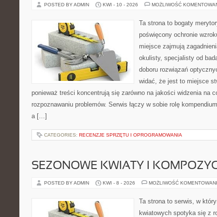
POSTED BY ADMIN
KWI - 10 - 2026
MOŻLIWOŚĆ KOMENTOWA
Ta strona to bogaty meryto
poświęcony ochronie wzroku
miejsce zajmują zagadnieni
okulisty, specjalisty od ba
doboru rozwiązań optycznyc
widać, że jest to miejsce s
ponieważ treści koncentrują się zarówno na jakości widzenia na co
rozpoznawaniu problemów. Serwis łączy w sobie rolę kompendium
a […]
CATEGORIES:
RECENZJE SPRZĘTU I OPROGRAMOWANIA
SEZONOWE KWIATY I KOMPOZYC
POSTED BY ADMIN
KWI - 8 - 2026
MOŻLIWOŚĆ KOMENTOWAN
Ta strona to serwis, w któ
kwiatowych spotyka się z 