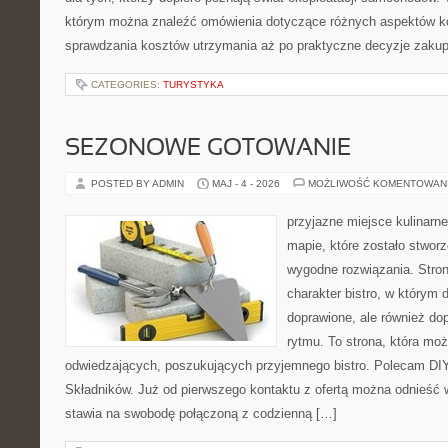
którym można znaleźć omówienia dotyczące różnych aspektów ko
sprawdzania kosztów utrzymania aż po praktyczne decyzje zaku
CATEGORIES:
TURYSTYKA
SEZONOWE GOTOWANIE
POSTED BY ADMIN
MAJ - 4 - 2026
MOŻLIWOŚĆ KOMENTOWAN
przyjazne miejsce kulinarne
mapie, które zostało stwor
wygodne rozwiązania. Stron
charakter bistro, w którym 
doprawione, ale również d
rytmu. To strona, która mo
odwiedzających, poszukujących przyjemnego bistro. Polecam DIY
Składników. Już od pierwszego kontaktu z ofertą można odnieść w
stawia na swobodę połączoną z codzienną […]