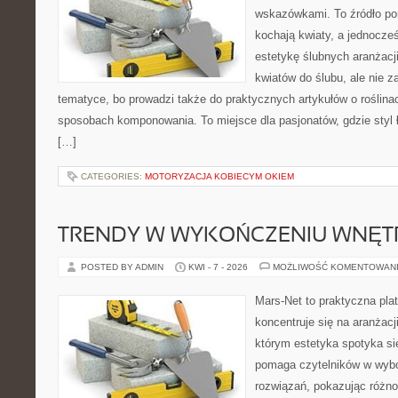
wskazówkami. To źródło po
kochają kwiaty, a jednocześ
estetykę ślubnych aranżacji
kwiatów do ślubu, ale nie z
tematyce, bo prowadzi także do praktycznych artykułów o roślinac
sposobach komponowania. To miejsce dla pasjonatów, gdzie styl 
[…]
CATEGORIES:
MOTORYZACJA KOBIECYM OKIEM
TRENDY W WYKOŃCZENIU WNĘT
POSTED BY ADMIN
KWI - 7 - 2026
MOŻLIWOŚĆ KOMENTOWAN
Mars-Net to praktyczna plat
koncentruje się na aranżacj
którym estetyka spotyka si
pomaga czytelników w wyb
rozwiązań, pokazując różn