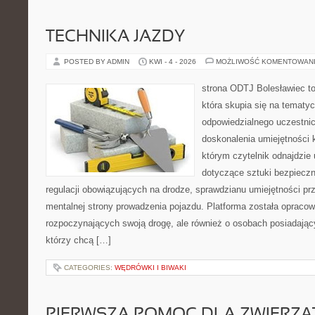
TECHNIKA JAZDY
POSTED BY ADMIN
KWI - 4 - 2026
MOŻLIWOŚĆ KOMENTOWAN
strona ODTJ Bolesławiec to
która skupia się na tematy
odpowiedzialnego uczestni
doskonalenia umiejętności k
którym czytelnik odnajdzie
dotyczące sztuki bezpiecz
regulacji obowiązujących na drodze, sprawdzianu umiejętności pr
mentalnej strony prowadzenia pojazdu. Platforma została opraco
rozpoczynających swoją drogę, ale również o osobach posiadający
którzy chcą […]
CATEGORIES:
WĘDRÓWKI I BIWAKI