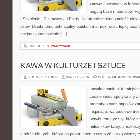
zaawansowanych, w którym 
bogatą bazę materiałów. Fa
i Szkolenie i Ciekawostki i Fakty. Na stronie można znaleźć ciek
psów. Dzięki temu potencjalny opiekun ma możliwość lepiej pozn
obejmują zachowanie […]
CATEGORIES:
WARZYWNIK
KAWA W KULTURZE I SZTUCE
POSTED BY ADMIN
KWI - 12 - 2026
MOŻLIWOŚĆ KOMENTOWA
kawakochanie.pl to miejsce
codzienność spotyka się z 
aromatycznych napojów zam
inspiracje, wartościowe treś
serwis tematyczny, który zo
miłośników kawy, smakoszy
a także dla tych, którzy po prostu chcą poszerzyć swoją wiedzę 