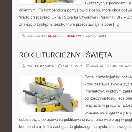
związanych z podłogami, a 
okiennymi. To kompendium pomysłów dla osób, które chcą odświ
Warto przeczytać: Okna i Stolarka Otworowa i Poradniki DIY – Z
znaleźć przystępne teksty, które przedstawiają istotne […]
CATEGORIES:
NOWOŚCI I TRENDY W RESTAURACJACH
ROK LITURGICZNY I ŚWIĘTA
POSTED BY ADMIN
KWI - 6 - 2026
MOŻLIWOŚĆ KOMENTOWAN
Portal chrześcijański pośw
który zestawia zwykłe życi
internetowy, w którym zauf
od rzeczywistości, lecz ob
relacjach, w pracy, w radoś
ukazuje, że droga wiary moż
odbiorców, a opracowania publikowane na stronie wspierają w pogł
kompendium, które zachęca do głębszego namysłu, duchowego z