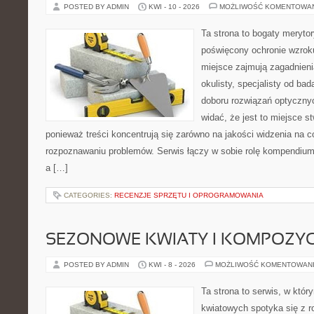
POSTED BY ADMIN
KWI - 10 - 2026
MOŻLIWOŚĆ KOMENTOWA
Ta strona to bogaty meryto
poświęcony ochronie wzroku
miejsce zajmują zagadnieni
okulisty, specjalisty od ba
doboru rozwiązań optycznyc
widać, że jest to miejsce s
ponieważ treści koncentrują się zarówno na jakości widzenia na co
rozpoznawaniu problemów. Serwis łączy w sobie rolę kompendium
a […]
CATEGORIES:
RECENZJE SPRZĘTU I OPROGRAMOWANIA
SEZONOWE KWIATY I KOMPOZYC
POSTED BY ADMIN
KWI - 8 - 2026
MOŻLIWOŚĆ KOMENTOWAN
Ta strona to serwis, w któ
kwiatowych spotyka się z 