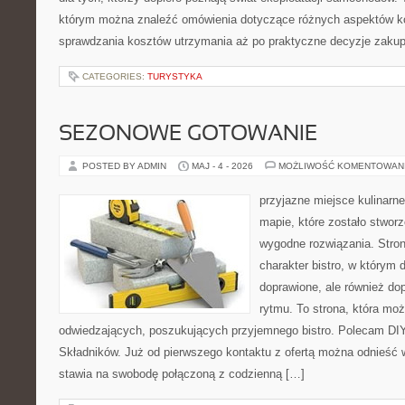
którym można znaleźć omówienia dotyczące różnych aspektów ko
sprawdzania kosztów utrzymania aż po praktyczne decyzje zaku
CATEGORIES:
TURYSTYKA
SEZONOWE GOTOWANIE
POSTED BY ADMIN
MAJ - 4 - 2026
MOŻLIWOŚĆ KOMENTOWAN
przyjazne miejsce kulinarne
mapie, które zostało stwor
wygodne rozwiązania. Stron
charakter bistro, w którym 
doprawione, ale również d
rytmu. To strona, która mo
odwiedzających, poszukujących przyjemnego bistro. Polecam DIY
Składników. Już od pierwszego kontaktu z ofertą można odnieść w
stawia na swobodę połączoną z codzienną […]