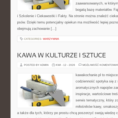
zaawansowanych, w którym 
bogatą bazę materiałów. Fa
i Szkolenie i Ciekawostki i Fakty. Na stronie można znaleźć ciek
psów. Dzięki temu potencjalny opiekun ma możliwość lepiej pozn
obejmują zachowanie […]
CATEGORIES:
WARZYWNIK
KAWA W KULTURZE I SZTUCE
POSTED BY ADMIN
KWI - 12 - 2026
MOŻLIWOŚĆ KOMENTOWA
kawakochanie.pl to miejsce
codzienność spotyka się z 
aromatycznych napojów zam
inspiracje, wartościowe treś
serwis tematyczny, który zo
miłośników kawy, smakoszy
a także dla tych, którzy po prostu chcą poszerzyć swoją wiedzę 