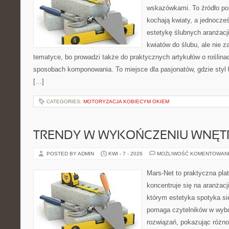
wskazówkami. To źródło po
kochają kwiaty, a jednocześ
estetykę ślubnych aranżacji
kwiatów do ślubu, ale nie z
tematyce, bo prowadzi także do praktycznych artykułów o roślinac
sposobach komponowania. To miejsce dla pasjonatów, gdzie styl 
[…]
CATEGORIES:
MOTORYZACJA KOBIECYM OKIEM
TRENDY W WYKOŃCZENIU WNĘT
POSTED BY ADMIN
KWI - 7 - 2026
MOŻLIWOŚĆ KOMENTOWAN
Mars-Net to praktyczna plat
koncentruje się na aranżacj
którym estetyka spotyka si
pomaga czytelników w wyb
rozwiązań, pokazując różn