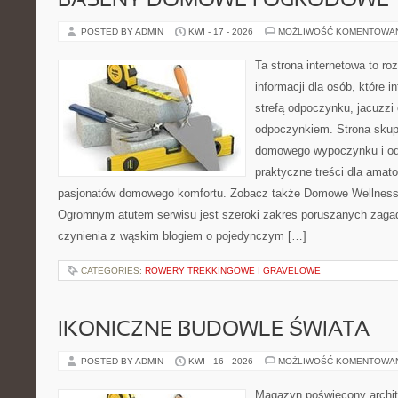
BASENY DOMOWE I OGRODOWE
POSTED BY ADMIN
KWI - 17 - 2026
MOŻLIWOŚĆ KOMENTOWA
Ta strona internetowa to 
informacji dla osób, które 
strefą odpoczynku, jacuzz
odpoczynkiem. Strona skup
domowego wypoczynku i od
praktyczne treści dla amato
pasjonatów domowego komfortu. Zobacz także Domowe Wellness i
Ogromnym atutem serwisu jest szeroki zakres poruszanych zaga
czynienia z wąskim blogiem o pojedynczym […]
CATEGORIES:
ROWERY TREKKINGOWE I GRAVELOWE
IKONICZNE BUDOWLE ŚWIATA
POSTED BY ADMIN
KWI - 16 - 2026
MOŻLIWOŚĆ KOMENTOWA
Magazyn poświęcony archit