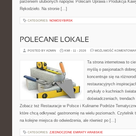
parzeniem ulubionych napojów. Polecam Uprawa i Produkcja Kaw
Rękodzieło. Na stronie […]
CATEGORIES:
NOWOSYBIRSK
POLECANE LOKALE
POSTED BY ADMIN
KWI - 11 - 2026
MOŻLIWOŚĆ KOMENTOWA
Ta strona internetowa to c
myślą o pasjonatach dobreg
koncentruje się na różnoro
restauracyjnych inspiracjac
artykuły o kuchniach świata
doświadczeniach, trendach i
Zobacz też Restauracje w Polsce i Kulinarne Podróże Tematyczne
które chcą odkrywać gastronomię na wielu poziomach. Czytelnik tr
na kolejne miejsca do odwiedzenia, ale również po […]
CATEGORIES:
ZJEDNOCZONE EMIRATY ARABSKIE