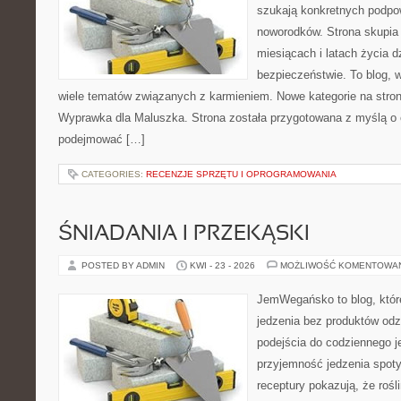
szukają konkretnych podpo
noworodków. Strona skupia 
miesiącach i latach życia 
bezpieczeństwie. To blog,
wiele tematów związanych z karmieniem. Nowe kategorie na stronie
Wyprawka dla Maluszka. Strona została przygotowana z myślą o 
podejmować […]
CATEGORIES:
RECENZJE SPRZĘTU I OPROGRAMOWANIA
ŚNIADANIA I PRZEKĄSKI
POSTED BY ADMIN
KWI - 23 - 2026
MOŻLIWOŚĆ KOMENTOWA
JemWegańsko to blog, które 
jedzenia bez produktów od
podejścia do codziennego je
przyjemność jedzenia spotyk
receptury pokazują, że roś