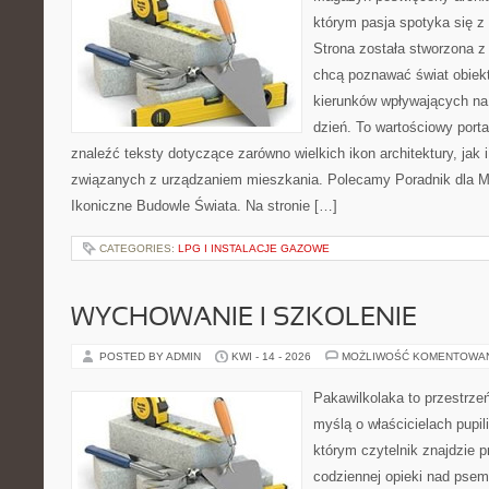
którym pasja spotyka się z
Strona została stworzona z
chcą poznawać świat obiekt
kierunków wpływających na
dzień. To wartościowy port
znaleźć teksty dotyczące zarówno wielkich ikon architektury, jak i
związanych z urządzaniem mieszkania. Polecamy Poradnik dla Mił
Ikoniczne Budowle Świata. Na stronie […]
CATEGORIES:
LPG I INSTALACJE GAZOWE
WYCHOWANIE I SZKOLENIE
POSTED BY ADMIN
KWI - 14 - 2026
MOŻLIWOŚĆ KOMENTOWA
Pakawilkolaka to przestrzeń
myślą o właścicielach pupi
którym czytelnik znajdzie 
codziennej opieki nad psem