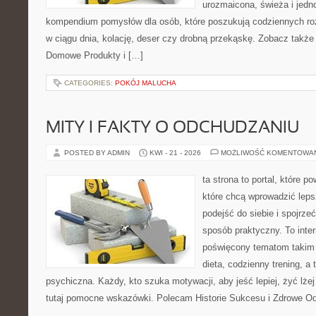
urozmaicona, świeża i jedn
kompendium pomysłów dla osób, które poszukują codziennych roz
w ciągu dnia, kolację, deser czy drobną przekąskę. Zobacz także
Domowe Produkty i […]
CATEGORIES:
POKÓJ MALUCHA
MITY I FAKTY O ODCHUDZANIU
POSTED BY ADMIN
KWI - 21 - 2026
MOŻLIWOŚĆ KOMENTOWA
ta strona to portal, które 
które chcą wprowadzić lep
podejść do siebie i spojrze
sposób praktyczny. To inte
poświęcony tematom takim 
dieta, codzienny trening, a
psychiczna. Każdy, kto szuka motywacji, aby jeść lepiej, żyć lżej 
tutaj pomocne wskazówki. Polecam Historie Sukcesu i Zdrowe O