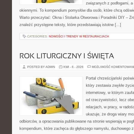
związanych z podłogami, a 
okiennymi. To kompendium pomysłów dla osób, które chcą odświ
Warto przeczytać: Okna i Stolarka Otworowa i Poradniki DIY – Z
znaleźć przystępne teksty, które przedstawiają istotne […]
CATEGORIES:
NOWOŚCI I TRENDY W RESTAURACJACH
ROK LITURGICZNY I ŚWIĘTA
POSTED BY ADMIN
KWI - 6 - 2026
MOŻLIWOŚĆ KOMENTOWAN
Portal chrześcijański pośw
który zestawia zwykłe życi
internetowy, w którym zauf
od rzeczywistości, lecz ob
relacjach, w pracy, w radoś
ukazuje, że droga wiary moż
odbiorców, a opracowania publikowane na stronie wspierają w pogł
kompendium, które zachęca do głębszego namysłu, duchowego z