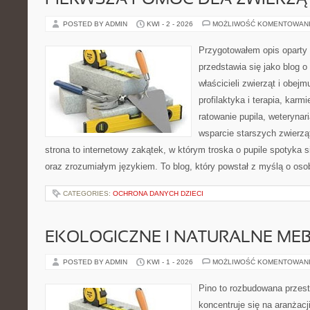
PIERWSZA POMOC DLA ZWIERZĄ
POSTED BY ADMIN
KWI - 2 - 2026
MOŻLIWOŚĆ KOMENTOWAN
Przygotowałem opis oparty 
przedstawia się jako blog o 
właścicieli zwierząt i obejm
profilaktyka i terapia, karm
ratowanie pupila, weterynar
wsparcie starszych zwierzą
strona to internetowy zakątek, w którym troska o pupile spotyka s
oraz zrozumiałym językiem. To blog, który powstał z myślą o osob
CATEGORIES:
OCHRONA DANYCH DZIECI
EKOLOGICZNE I NATURALNE ME
POSTED BY ADMIN
KWI - 1 - 2026
MOŻLIWOŚĆ KOMENTOWAN
Pino to rozbudowana przest
koncentruje się na aranżacji