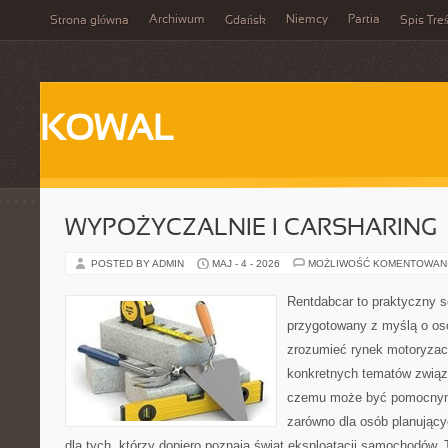
Archiwum
Niemcy
Partia
Strona główna
Gdańsk
Spis Treś
KOWAL
WYPOŻYCZALNIE I CARSHARING
POSTED BY ADMIN
MAJ - 4 - 2026
MOŻLIWOŚĆ KOMENTOWAN
Rentdabcar to praktyczny s
przygotowany z myślą o oso
zrozumieć rynek motoryzacy
konkretnych tematów związ
czemu może być pomocnym
zarówno dla osób planując
dla tych, którzy dopiero poznają świat eksploatacji samochodów.