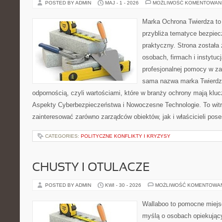
POSTED BY ADMIN
MAJ - 1 - 2026
MOŻLIWOŚĆ KOMENTOWAN
Marka Ochrona Twierdza to 
przybliża tematyce bezpie
praktyczny. Strona została
osobach, firmach i instytuc
profesjonalnej pomocy w za
sama nazwa marka Twierdza
odpornością, czyli wartościami, które w branży ochrony mają klu
Aspekty Cyberbezpieczeństwa i Nowoczesne Technologie. To witr
zainteresować zarówno zarządców obiektów, jak i właścicieli poses
CATEGORIES:
POLITYCZNE KONFLIKTY I KRYZYSY
CHUSTY I OTULACZE
POSTED BY ADMIN
KWI - 30 - 2026
MOŻLIWOŚĆ KOMENTOWA
Wallaboo to pomocne miejs
myślą o osobach opiekujący