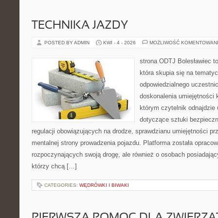
TECHNIKA JAZDY
POSTED BY ADMIN
KWI - 4 - 2026
MOŻLIWOŚĆ KOMENTOWAN
strona ODTJ Bolesławiec to
która skupia się na tematy
odpowiedzialnego uczestni
doskonalenia umiejętności k
którym czytelnik odnajdzie
dotyczące sztuki bezpiecz
regulacji obowiązujących na drodze, sprawdzianu umiejętności pr
mentalnej strony prowadzenia pojazdu. Platforma została opraco
rozpoczynających swoją drogę, ale również o osobach posiadający
którzy chcą […]
CATEGORIES:
WĘDRÓWKI I BIWAKI