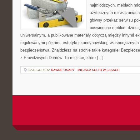
najmłodszych, meblach mł
użytecznych rozwiązaniach
główny przekaz serwisu pok
poświęcone meblom dzieci
uniwersalnym, a publikowane materiały dotyczą między innymi ek
regulowanymi półkami, estetyki skandynawskiej, własnoręcznych 
bezpieczeństwa. Znajdziesz na stronie takie kategorie: Bezpiecze
z Prawdziwych Domów. To miejsce, które […]
CATEGORIES:
DAWNE OSADY I MIEJSCA KULTU W LASACH