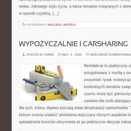
siebie, zdrowego stylu życia, a także tematów związanych z do
w sposób czytelny, […]
CATEGORIES:
NOCLEGI I HOTELE
WYPOŻYCZALNIE I CARSHARING
POSTED BY ADMIN
MAJ - 4 - 2026
MOŻLIWOŚĆ KOMENTOWAN
Rentdabcar to praktyczny s
przygotowany z myślą o oso
zrozumieć rynek motoryzacy
konkretnych tematów związ
czemu może być pomocnym
zarówno dla osób planując
dla tych, którzy dopiero poznają świat eksploatacji samochodów.
którym można znaleźć omówienia dotyczące różnych aspektów ko
sprawdzania kosztów utrzymania aż po praktyczne decyzje zaku