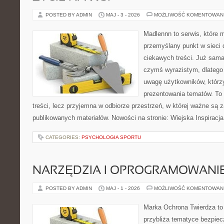
POSTED BY ADMIN
MAJ - 3 - 2026
MOŻLIWOŚĆ KOMENTOWAN
Madlennn to serwis, które 
przemyślany punkt w sieci 
ciekawych treści. Już sama
czymś wyrazistym, dlatego
uwagę użytkowników, którzy
prezentowania tematów. To 
treści, lecz przyjemna w odbiorze przestrzeń, w której ważne są z
publikowanych materiałów. Nowości na stronie: Wiejska Inspiracja
CATEGORIES:
PSYCHOLOGIA SPORTU
NARZĘDZIA I OPROGRAMOWANI
POSTED BY ADMIN
MAJ - 1 - 2026
MOŻLIWOŚĆ KOMENTOWAN
Marka Ochrona Twierdza to 
przybliża tematyce bezpie