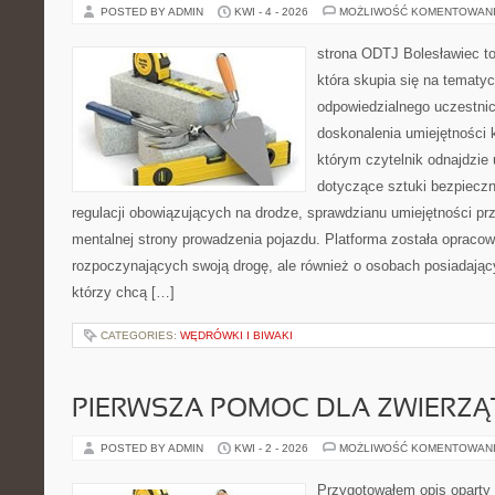
POSTED BY ADMIN
KWI - 4 - 2026
MOŻLIWOŚĆ KOMENTOWAN
strona ODTJ Bolesławiec to
która skupia się na tematy
odpowiedzialnego uczestni
doskonalenia umiejętności k
którym czytelnik odnajdzie
dotyczące sztuki bezpiecz
regulacji obowiązujących na drodze, sprawdzianu umiejętności pr
mentalnej strony prowadzenia pojazdu. Platforma została opraco
rozpoczynających swoją drogę, ale również o osobach posiadający
którzy chcą […]
CATEGORIES:
WĘDRÓWKI I BIWAKI
PIERWSZA POMOC DLA ZWIERZĄ
POSTED BY ADMIN
KWI - 2 - 2026
MOŻLIWOŚĆ KOMENTOWAN
Przygotowałem opis oparty 