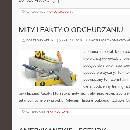
Domowe Produkty i […]
CATEGORIES:
POKÓJ MALUCHA
MITY I FAKTY O ODCHUDZANIU
POSTED BY ADMIN
KWI - 21 - 2026
MOŻLIWOŚĆ KOMENTOWA
ta strona to portal, które 
które chcą wprowadzić lep
podejść do siebie i spojrze
sposób praktyczny. To inte
poświęcony tematom takim 
dieta, codzienny trening, a
psychiczna. Każdy, kto szuka motywacji, aby jeść lepiej, żyć lżej 
tutaj pomocne wskazówki. Polecam Historie Sukcesu i Zdrowe O
CATEGORIES:
GRY KULTOWE