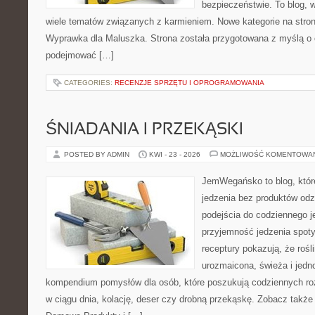
bezpieczeństwie. To blog,
wiele tematów związanych z karmieniem. Nowe kategorie na stronie
Wyprawka dla Maluszka. Strona została przygotowana z myślą o 
podejmować […]
CATEGORIES:
RECENZJE SPRZĘTU I OPROGRAMOWANIA
ŚNIADANIA I PRZEKĄSKI
POSTED BY ADMIN
KWI - 23 - 2026
MOŻLIWOŚĆ KOMENTOWA
JemWegańsko to blog, które 
jedzenia bez produktów od
podejścia do codziennego je
przyjemność jedzenia spotyk
receptury pokazują, że roś
urozmaicona, świeża i jedn
kompendium pomysłów dla osób, które poszukują codziennych roz
w ciągu dnia, kolację, deser czy drobną przekąskę. Zobacz także