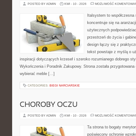
POSTED BY ADMIN
KWI - 10 - 2026
MOŻLIWOŚĆ KOMENTOWA
Italsystem to współczesna s
koncentruje się na aranżacj
użytecznych podpowiedziac
przestrzeń do życia i gabin
design łączy się z praktyc
tekst powstaje z myślą o u
inspiracji dotyczących krzeseł i szeroko rozumianego dobrego styl
Wykończenia i Poradnik Zakupowy. Strona została przygotowana dl
wybierać meble […]
CATEGORIES:
BIEGI NARCIARSKIE
CHOROBY OCZU
POSTED BY ADMIN
KWI - 10 - 2026
MOŻLIWOŚĆ KOMENTOWA
Ta strona to bogaty meryto
poświęcony ochronie wzroku