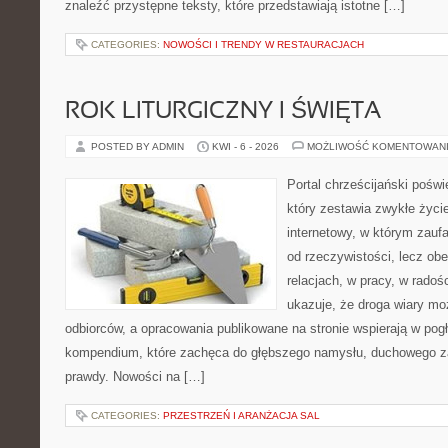
znaleźć przystępne teksty, które przedstawiają istotne […]
CATEGORIES:
NOWOŚCI I TRENDY W RESTAURACJACH
ROK LITURGICZNY I ŚWIĘTA
POSTED BY ADMIN
KWI - 6 - 2026
MOŻLIWOŚĆ KOMENTOWAN
Portal chrześcijański pośw
który zestawia zwykłe życi
internetowy, w którym zauf
od rzeczywistości, lecz ob
relacjach, w pracy, w radoś
ukazuje, że droga wiary moż
odbiorców, a opracowania publikowane na stronie wspierają w pogł
kompendium, które zachęca do głębszego namysłu, duchowego z
prawdy. Nowości na […]
CATEGORIES:
PRZESTRZEŃ I ARANŻACJA SAL