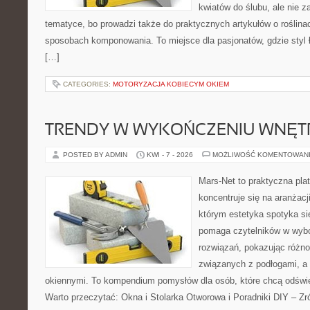
kwiatów do ślubu, ale nie z
tematyce, bo prowadzi także do praktycznych artykułów o roślinac
sposobach komponowania. To miejsce dla pasjonatów, gdzie styl 
[…]
CATEGORIES:
MOTORYZACJA KOBIECYM OKIEM
TRENDY W WYKOŃCZENIU WNĘT
POSTED BY ADMIN
KWI - 7 - 2026
MOŻLIWOŚĆ KOMENTOWAN
Mars-Net to praktyczna plat
koncentruje się na aranżacj
którym estetyka spotyka si
pomaga czytelników w wyb
rozwiązań, pokazując różn
związanych z podłogami, a 
okiennymi. To kompendium pomysłów dla osób, które chcą odświ
Warto przeczytać: Okna i Stolarka Otworowa i Poradniki DIY – Z