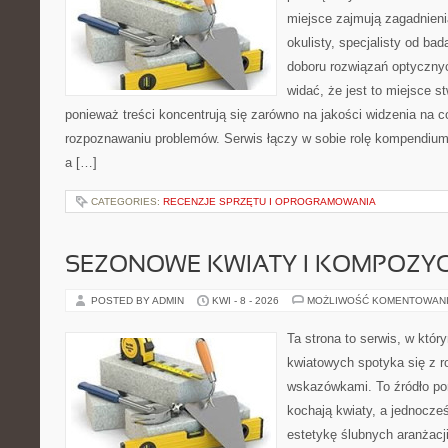
miejsce zajmują zagadnieni
okulisty, specjalisty od ba
doboru rozwiązań optycznyc
widać, że jest to miejsce s
ponieważ treści koncentrują się zarówno na jakości widzenia na co
rozpoznawaniu problemów. Serwis łączy w sobie rolę kompendium
a […]
CATEGORIES:
RECENZJE SPRZĘTU I OPROGRAMOWANIA
SEZONOWE KWIATY I KOMPOZYC
POSTED BY ADMIN
KWI - 8 - 2026
MOŻLIWOŚĆ KOMENTOWAN
Ta strona to serwis, w któ
kwiatowych spotyka się z 
wskazówkami. To źródło po
kochają kwiaty, a jednocześ
estetykę ślubnych aranżacji