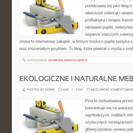
przedstawia się jako blog o 
właścicieli zwierząt i obejm
profilaktyka i terapia, karm
ratowanie pupila, weterynar
wsparcie starszych zwierzą
strona to internetowy zakątek, w którym troska o pupile spotyka s
oraz zrozumiałym językiem. To blog, który powstał z myślą o osob
CATEGORIES:
OCHRONA DANYCH DZIECI
EKOLOGICZNE I NATURALNE ME
POSTED BY ADMIN
KWI - 1 - 2026
MOŻLIWOŚĆ KOMENTOWAN
Pino to rozbudowana przest
koncentruje się na aranżacji
najmłodszych, meblach mł
użytecznych rozwiązaniach
główny przekaz serwisu pok