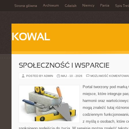
Archiwum
Niemcy
Partia
Strona główna
Gdańsk
Spis Treś
KOWAL
SPOŁECZNOŚĆ I WSPARCIE
POSTED BY ADMIN
MAJ - 10 - 2026
MOŻLIWOŚĆ KOMENTOWA
Portal tworzony pod marką
miejsce, które integruje pasj
harmonii oraz wartościowy
mogą znaleźć tutaj różnoro
codziennym funkcjonowaniu
z myślą o osobach, które ce
spokojnego podejścia do życia. W serwisie można znaleźć teksty