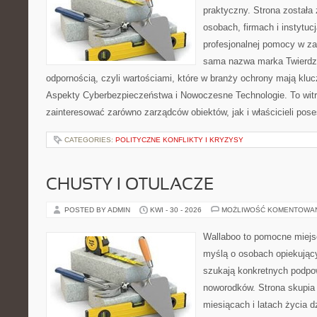
praktyczny. Strona została
osobach, firmach i instytuc
profesjonalnej pomocy w za
sama nazwa marka Twierdza
odpornością, czyli wartościami, które w branży ochrony mają klu
Aspekty Cyberbezpieczeństwa i Nowoczesne Technologie. To witr
zainteresować zarówno zarządców obiektów, jak i właścicieli poses
CATEGORIES:
POLITYCZNE KONFLIKTY I KRYZYSY
CHUSTY I OTULACZE
POSTED BY ADMIN
KWI - 30 - 2026
MOŻLIWOŚĆ KOMENTOWA
Wallaboo to pomocne miejs
myślą o osobach opiekujący
szukają konkretnych podpo
noworodków. Strona skupia 
miesiącach i latach życia 