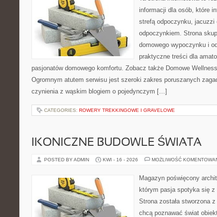
informacji dla osób, które 
strefą odpoczynku, jacuzz
odpoczynkiem. Strona skup
domowego wypoczynku i od
praktyczne treści dla amato
pasjonatów domowego komfortu. Zobacz także Domowe Wellness i
Ogromnym atutem serwisu jest szeroki zakres poruszanych zaga
czynienia z wąskim blogiem o pojedynczym […]
CATEGORIES:
ROWERY TREKKINGOWE I GRAVELOWE
IKONICZNE BUDOWLE ŚWIATA
POSTED BY ADMIN
KWI - 16 - 2026
MOŻLIWOŚĆ KOMENTOWA
Magazyn poświęcony archit
którym pasja spotyka się z
Strona została stworzona z
chcą poznawać świat obiekt