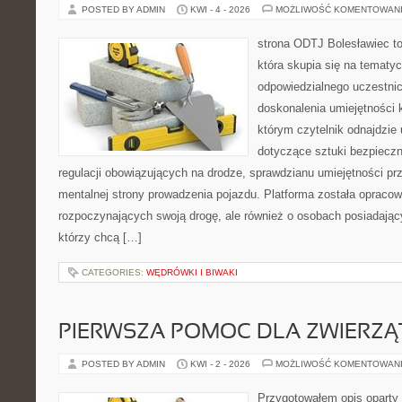
POSTED BY ADMIN
KWI - 4 - 2026
MOŻLIWOŚĆ KOMENTOWAN
strona ODTJ Bolesławiec to
która skupia się na tematy
odpowiedzialnego uczestni
doskonalenia umiejętności k
którym czytelnik odnajdzie
dotyczące sztuki bezpiecz
regulacji obowiązujących na drodze, sprawdzianu umiejętności pr
mentalnej strony prowadzenia pojazdu. Platforma została opraco
rozpoczynających swoją drogę, ale również o osobach posiadający
którzy chcą […]
CATEGORIES:
WĘDRÓWKI I BIWAKI
PIERWSZA POMOC DLA ZWIERZĄ
POSTED BY ADMIN
KWI - 2 - 2026
MOŻLIWOŚĆ KOMENTOWAN
Przygotowałem opis oparty 