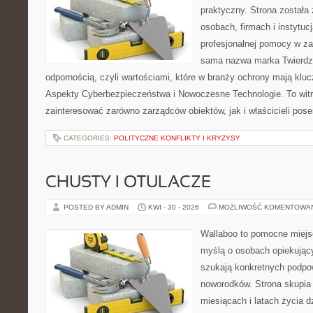
praktyczny. Strona została
osobach, firmach i instytuc
profesjonalnej pomocy w za
sama nazwa marka Twierdza
odpornością, czyli wartościami, które w branży ochrony mają klu
Aspekty Cyberbezpieczeństwa i Nowoczesne Technologie. To witr
zainteresować zarówno zarządców obiektów, jak i właścicieli poses
CATEGORIES:
POLITYCZNE KONFLIKTY I KRYZYSY
CHUSTY I OTULACZE
POSTED BY ADMIN
KWI - 30 - 2026
MOŻLIWOŚĆ KOMENTOWA
Wallaboo to pomocne miejs
myślą o osobach opiekujący
szukają konkretnych podpo
noworodków. Strona skupia 
miesiącach i latach życia 