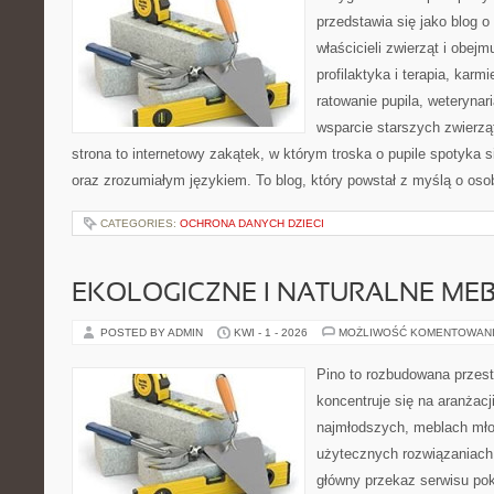
przedstawia się jako blog o 
właścicieli zwierząt i obejm
profilaktyka i terapia, karm
ratowanie pupila, weterynar
wsparcie starszych zwierzą
strona to internetowy zakątek, w którym troska o pupile spotyka s
oraz zrozumiałym językiem. To blog, który powstał z myślą o osob
CATEGORIES:
OCHRONA DANYCH DZIECI
EKOLOGICZNE I NATURALNE ME
POSTED BY ADMIN
KWI - 1 - 2026
MOŻLIWOŚĆ KOMENTOWAN
Pino to rozbudowana przest
koncentruje się na aranżacji
najmłodszych, meblach mł
użytecznych rozwiązaniach
główny przekaz serwisu pok