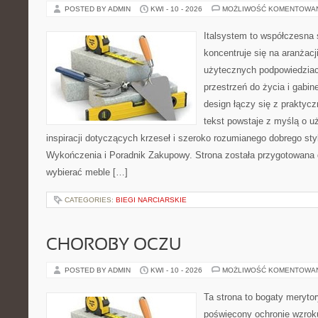
POSTED BY ADMIN
KWI - 10 - 2026
MOŻLIWOŚĆ KOMENTOWA
Italsystem to współczesna s
koncentruje się na aranżacj
użytecznych podpowiedziac
przestrzeń do życia i gabin
design łączy się z praktyc
tekst powstaje z myślą o u
inspiracji dotyczących krzeseł i szeroko rozumianego dobrego styl
Wykończenia i Poradnik Zakupowy. Strona została przygotowana dl
wybierać meble […]
CATEGORIES:
BIEGI NARCIARSKIE
CHOROBY OCZU
POSTED BY ADMIN
KWI - 10 - 2026
MOŻLIWOŚĆ KOMENTOWA
Ta strona to bogaty meryto
poświęcony ochronie wzroku