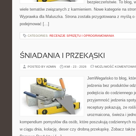
bezpieczeństwie. To blog,
wiele tematów związanych z karmieniem. Nowe kategorie na stronie
Wyprawka dla Maluszka. Strona została przygotowana z myślą o 
podejmować […]
CATEGORIES:
RECENZJE SPRZĘTU I OPROGRAMOWANIA
ŚNIADANIA I PRZEKĄSKI
POSTED BY ADMIN
KWI - 23 - 2026
MOŻLIWOŚĆ KOMENTOWA
JemWegańsko to blog, które 
jedzenia bez produktów od
podejścia do codziennego je
przyjemność jedzenia spotyk
receptury pokazują, że roś
urozmaicona, świeża i jedn
kompendium pomysłów dla osób, które poszukują codziennych roz
w ciągu dnia, kolację, deser czy drobną przekąskę. Zobacz także