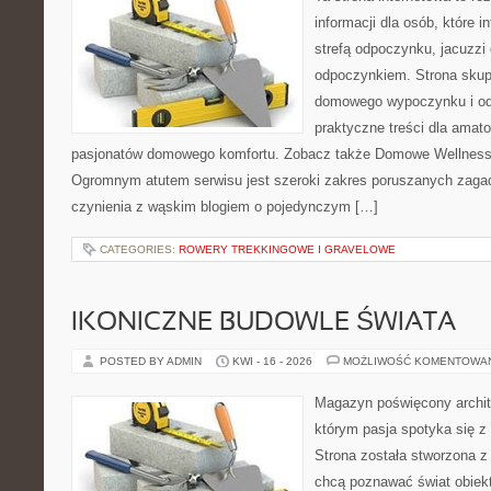
informacji dla osób, które 
strefą odpoczynku, jacuzz
odpoczynkiem. Strona skup
domowego wypoczynku i od
praktyczne treści dla amato
pasjonatów domowego komfortu. Zobacz także Domowe Wellness i
Ogromnym atutem serwisu jest szeroki zakres poruszanych zaga
czynienia z wąskim blogiem o pojedynczym […]
CATEGORIES:
ROWERY TREKKINGOWE I GRAVELOWE
IKONICZNE BUDOWLE ŚWIATA
POSTED BY ADMIN
KWI - 16 - 2026
MOŻLIWOŚĆ KOMENTOWA
Magazyn poświęcony archit
którym pasja spotyka się z
Strona została stworzona z
chcą poznawać świat obiekt