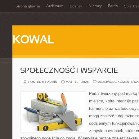
Archiwum
Niemcy
Partia
Strona główna
Gdańsk
Spis Treś
KOWAL
SPOŁECZNOŚĆ I WSPARCIE
POSTED BY ADMIN
MAJ - 10 - 2026
MOŻLIWOŚĆ KOMENTOWA
Portal tworzony pod marką
miejsce, które integruje pasj
harmonii oraz wartościowy
mogą znaleźć tutaj różnoro
codziennym funkcjonowaniu
z myślą o osobach, które ce
spokojnego podejścia do życia. W serwisie można znaleźć teksty