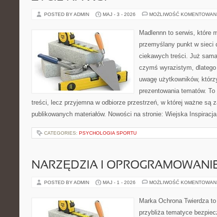
POSTED BY ADMIN
MAJ - 3 - 2026
MOŻLIWOŚĆ KOMENTOWAN
Madlennn to serwis, które 
przemyślany punkt w sieci 
ciekawych treści. Już sama
czymś wyrazistym, dlatego
uwagę użytkowników, którzy
prezentowania tematów. To 
treści, lecz przyjemna w odbiorze przestrzeń, w której ważne są z
publikowanych materiałów. Nowości na stronie: Wiejska Inspiracja
CATEGORIES:
PSYCHOLOGIA SPORTU
NARZĘDZIA I OPROGRAMOWANI
POSTED BY ADMIN
MAJ - 1 - 2026
MOŻLIWOŚĆ KOMENTOWAN
Marka Ochrona Twierdza to 
przybliża tematyce bezpie