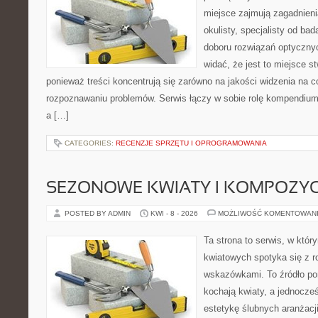
miejsce zajmują zagadnieni
okulisty, specjalisty od ba
doboru rozwiązań optycznyc
widać, że jest to miejsce s
ponieważ treści koncentrują się zarówno na jakości widzenia na co
rozpoznawaniu problemów. Serwis łączy w sobie rolę kompendium
a […]
CATEGORIES:
RECENZJE SPRZĘTU I OPROGRAMOWANIA
SEZONOWE KWIATY I KOMPOZYC
POSTED BY ADMIN
KWI - 8 - 2026
MOŻLIWOŚĆ KOMENTOWAN
Ta strona to serwis, w któ
kwiatowych spotyka się z 
wskazówkami. To źródło po
kochają kwiaty, a jednocześ
estetykę ślubnych aranżacji