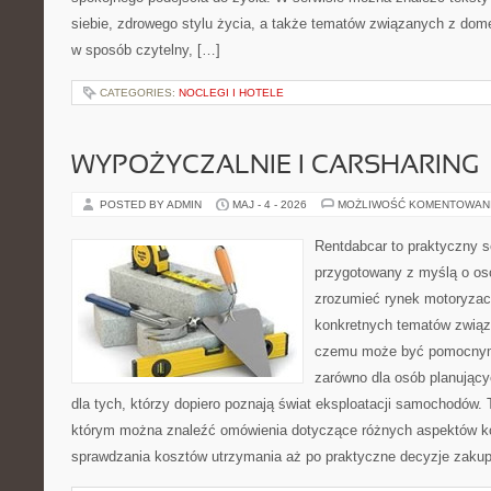
siebie, zdrowego stylu życia, a także tematów związanych z do
w sposób czytelny, […]
CATEGORIES:
NOCLEGI I HOTELE
WYPOŻYCZALNIE I CARSHARING
POSTED BY ADMIN
MAJ - 4 - 2026
MOŻLIWOŚĆ KOMENTOWAN
Rentdabcar to praktyczny s
przygotowany z myślą o oso
zrozumieć rynek motoryzacy
konkretnych tematów związ
czemu może być pomocnym
zarówno dla osób planując
dla tych, którzy dopiero poznają świat eksploatacji samochodów.
którym można znaleźć omówienia dotyczące różnych aspektów ko
sprawdzania kosztów utrzymania aż po praktyczne decyzje zaku