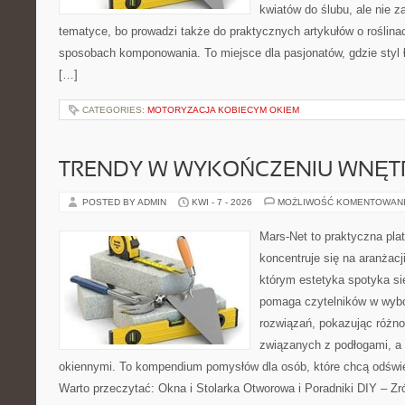
kwiatów do ślubu, ale nie z
tematyce, bo prowadzi także do praktycznych artykułów o roślinac
sposobach komponowania. To miejsce dla pasjonatów, gdzie styl 
[…]
CATEGORIES:
MOTORYZACJA KOBIECYM OKIEM
TRENDY W WYKOŃCZENIU WNĘT
POSTED BY ADMIN
KWI - 7 - 2026
MOŻLIWOŚĆ KOMENTOWAN
Mars-Net to praktyczna plat
koncentruje się na aranżacj
którym estetyka spotyka si
pomaga czytelników w wyb
rozwiązań, pokazując różn
związanych z podłogami, a 
okiennymi. To kompendium pomysłów dla osób, które chcą odświ
Warto przeczytać: Okna i Stolarka Otworowa i Poradniki DIY – Z