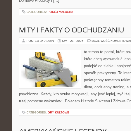
Domowe Produkty i […]
CATEGORIES:
POKÓJ MALUCHA
MITY I FAKTY O ODCHUDZANIU
POSTED BY ADMIN
KWI - 21 - 2026
MOŻLIWOŚĆ KOMENTOWA
ta strona to portal, które 
które chcą wprowadzić lep
podejść do siebie i spojrze
sposób praktyczny. To inte
poświęcony tematom takim 
dieta, codzienny trening, a
psychiczna. Każdy, kto szuka motywacji, aby jeść lepiej, żyć lżej 
tutaj pomocne wskazówki. Polecam Historie Sukcesu i Zdrowe O
CATEGORIES:
GRY KULTOWE