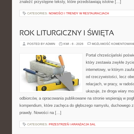
znaleźć przystępne teksty, które przedstawiają istotne […]
CATEGORIES:
NOWOŚCI I TRENDY W RESTAURACJACH
ROK LITURGICZNY I ŚWIĘTA
POSTED BY ADMIN
KWI - 6 - 2026
MOŻLIWOŚĆ KOMENTOWAN
Portal chrześcijański pośw
który zestawia zwykłe życi
internetowy, w którym zauf
od rzeczywistości, lecz ob
relacjach, w pracy, w radoś
ukazuje, że droga wiary moż
odbiorców, a opracowania publikowane na stronie wspierają w pogł
kompendium, które zachęca do głębszego namysłu, duchowego z
prawdy. Nowości na […]
CATEGORIES:
PRZESTRZEŃ I ARANŻACJA SAL