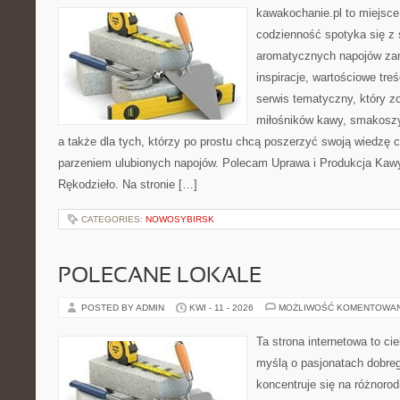
kawakochanie.pl to miejsce
codzienność spotyka się z 
aromatycznych napojów zam
inspiracje, wartościowe treś
serwis tematyczny, który zo
miłośników kawy, smakoszy
a także dla tych, którzy po prostu chcą poszerzyć swoją wiedzę 
parzeniem ulubionych napojów. Polecam Uprawa i Produkcja Kaw
Rękodzieło. Na stronie […]
CATEGORIES:
NOWOSYBIRSK
POLECANE LOKALE
POSTED BY ADMIN
KWI - 11 - 2026
MOŻLIWOŚĆ KOMENTOWA
Ta strona internetowa to c
myślą o pasjonatach dobreg
koncentruje się na różnoro