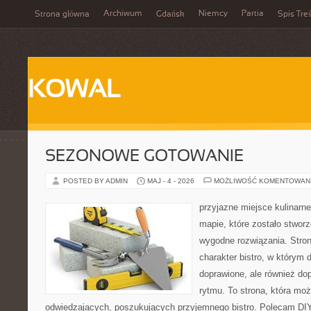
Archiwum
Niemcy
Partia
Strona główna
Gdańsk
Spis Treś
KOWAL
SEZONOWE GOTOWANIE
POSTED BY ADMIN
MAJ - 4 - 2026
MOŻLIWOŚĆ KOMENTOWAN
przyjazne miejsce kulinarne
mapie, które zostało stwor
wygodne rozwiązania. Stron
charakter bistro, w którym 
doprawione, ale również d
rytmu. To strona, która mo
odwiedzających, poszukujących przyjemnego bistro. Polecam DIY