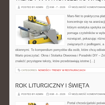
POSTED BY ADMIN
KWI - 7 - 2026
MOŻLIWOŚĆ KOMENTOWAN
Mars-Net to praktyczna plat
koncentruje się na aranżacj
którym estetyka spotyka si
pomaga czytelników w wyb
rozwiązań, pokazując różn
związanych z podłogami, a 
okiennymi. To kompendium pomysłów dla osób, które chcą odświ
Warto przeczytać: Okna i Stolarka Otworowa i Poradniki DIY – Z
znaleźć przystępne teksty, które przedstawiają istotne […]
CATEGORIES:
NOWOŚCI I TRENDY W RESTAURACJACH
ROK LITURGICZNY I ŚWIĘTA
POSTED BY ADMIN
KWI - 6 - 2026
MOŻLIWOŚĆ KOMENTOWAN
Portal chrześcijański pośw