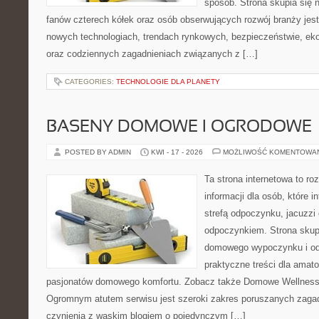
sposób. Strona skupia się 
fanów czterech kółek oraz osób obserwujących rozwój branży jest
nowych technologiach, trendach rynkowych, bezpieczeństwie, ekol
oraz codziennych zagadnieniach związanych z […]
CATEGORIES:
TECHNOLOGIE DLA PLANETY
BASENY DOMOWE I OGRODOWE
POSTED BY ADMIN
KWI - 17 - 2026
MOŻLIWOŚĆ KOMENTOWA
Ta strona internetowa to 
informacji dla osób, które 
strefą odpoczynku, jacuzz
odpoczynkiem. Strona skup
domowego wypoczynku i od
praktyczne treści dla amato
pasjonatów domowego komfortu. Zobacz także Domowe Wellness i
Ogromnym atutem serwisu jest szeroki zakres poruszanych zaga
czynienia z wąskim blogiem o pojedynczym […]