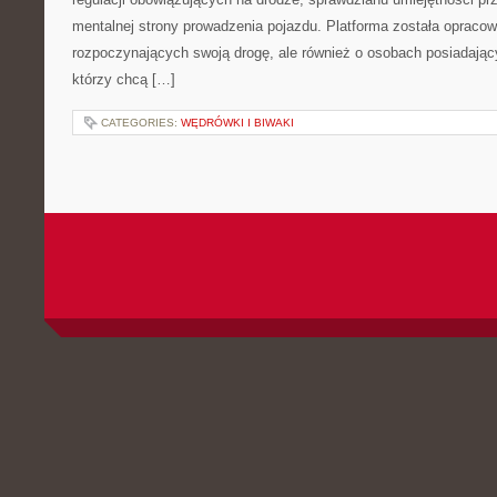
mentalnej strony prowadzenia pojazdu. Platforma została opraco
rozpoczynających swoją drogę, ale również o osobach posiadający
którzy chcą […]
CATEGORIES:
WĘDRÓWKI I BIWAKI