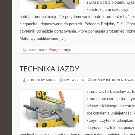
związanych z płotami, wja
konstrukcjami osłonowymi, 
portal, który pokazuje, że przydomowa infrastruktura może być j
elegancka i dopasowana do potrzeb. Polecam Projekty DIY i Ogrod
czytelnik odnajdzie opracowania, które pomagają zrozumieć różn
Materiały publikowane […]
CATEGORIES:
ŚWIĘTE KSIĘGI
TECHNIKA JAZDY
POSTED BY ADMIN
KWI - 4 - 2026
MOŻLIWOŚĆ KOMENTOWAN
strona ODTJ Bolesławiec to
która skupia się na tematy
odpowiedzialnego uczestni
doskonalenia umiejętności k
którym czytelnik odnajdzie
dotyczące sztuki bezpiecz
regulacji obowiązujących na drodze, sprawdzianu umiejętności pr