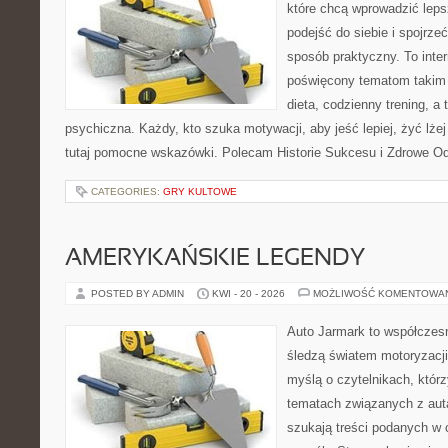
które chcą wprowadzić lep
podejść do siebie i spojrze
sposób praktyczny. To inte
poświęcony tematom takim 
dieta, codzienny trening, a
psychiczna. Każdy, kto szuka motywacji, aby jeść lepiej, żyć lżej 
tutaj pomocne wskazówki. Polecam Historie Sukcesu i Zdrowe O
CATEGORIES:
GRY KULTOWE
AMERYKAŃSKIE LEGENDY
POSTED BY ADMIN
KWI - 20 - 2026
MOŻLIWOŚĆ KOMENTOWA
Auto Jarmark to współczesn
śledzą światem motoryzacji
myślą o czytelnikach, któr
tematach związanych z aut
szukają treści podanych w 