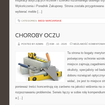
inspiracji dotyczących krzeseł i szeroko rozumianego dobrego styl
Wykończenia i Poradnik Zakupowy. Strona została przygotowana dl
wybierać meble […]
CATEGORIES:
BIEGI NARCIARSKIE
CHOROBY OCZU
POSTED BY ADMIN
KWI - 10 - 2026
MOŻLIWOŚĆ KOMENTOWA
Ta strona to bogaty meryto
poświęcony ochronie wzroku
miejsce zajmują zagadnieni
okulisty, specjalisty od ba
doboru rozwiązań optycznyc
widać, że jest to miejsce s
ponieważ treści koncentrują się zarówno na jakości widzenia na co
rozpoznawaniu problemów. Serwis łączy w sobie rolę kompendium
a […]