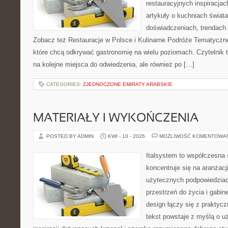
restauracyjnych inspiracjac
artykuły o kuchniach świata
doświadczeniach, trendach i
Zobacz też Restauracje w Polsce i Kulinarne Podróże Tematyczne
które chcą odkrywać gastronomię na wielu poziomach. Czytelnik tr
na kolejne miejsca do odwiedzenia, ale również po […]
CATEGORIES:
ZJEDNOCZONE EMIRATY ARABSKIE
MATERIAŁY I WYKOŃCZENIA
POSTED BY ADMIN
KWI - 10 - 2026
MOŻLIWOŚĆ KOMENTOWA
Italsystem to współczesna s
koncentruje się na aranżacj
użytecznych podpowiedziac
przestrzeń do życia i gabin
design łączy się z praktyc
tekst powstaje z myślą o u