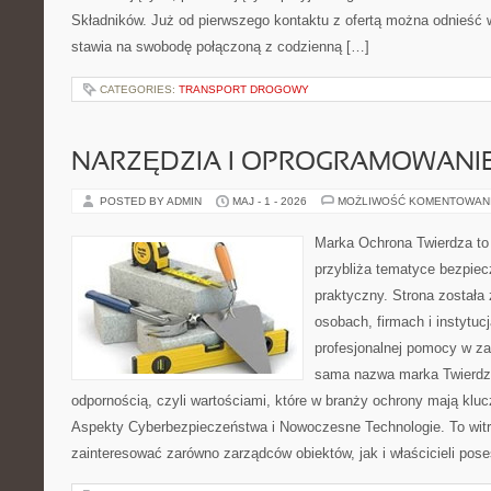
Składników. Już od pierwszego kontaktu z ofertą można odnieść w
stawia na swobodę połączoną z codzienną […]
CATEGORIES:
TRANSPORT DROGOWY
NARZĘDZIA I OPROGRAMOWANI
POSTED BY ADMIN
MAJ - 1 - 2026
MOŻLIWOŚĆ KOMENTOWAN
Marka Ochrona Twierdza to 
przybliża tematyce bezpie
praktyczny. Strona została
osobach, firmach i instytuc
profesjonalnej pomocy w za
sama nazwa marka Twierdza
odpornością, czyli wartościami, które w branży ochrony mają klu
Aspekty Cyberbezpieczeństwa i Nowoczesne Technologie. To witr
zainteresować zarówno zarządców obiektów, jak i właścicieli poses