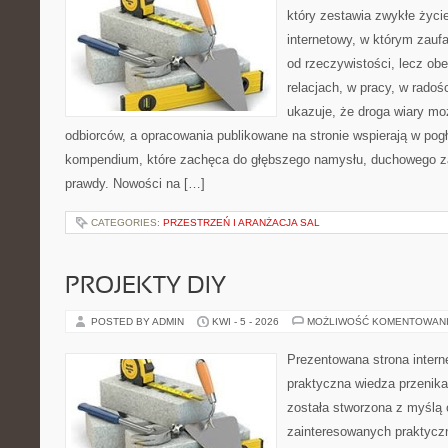
który zestawia zwykłe życi
internetowy, w którym zauf
od rzeczywistości, lecz ob
relacjach, w pracy, w radoś
ukazuje, że droga wiary moż
odbiorców, a opracowania publikowane na stronie wspierają w pogł
kompendium, które zachęca do głębszego namysłu, duchowego z
prawdy. Nowości na […]
CATEGORIES:
PRZESTRZEŃ I ARANŻACJA SAL
PROJEKTY DIY
POSTED BY ADMIN
KWI - 5 - 2026
MOŻLIWOŚĆ KOMENTOWAN
Prezentowana strona intern
praktyczna wiedza przenika
została stworzona z myślą
zainteresowanych praktycz