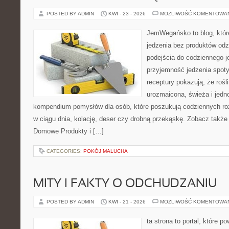
POSTED BY ADMIN
KWI - 23 - 2026
MOŻLIWOŚĆ KOMENTOWA
JemWegańsko to blog, które 
jedzenia bez produktów od
podejścia do codziennego je
przyjemność jedzenia spotyk
receptury pokazują, że roś
urozmaicona, świeża i jedn
kompendium pomysłów dla osób, które poszukują codziennych roz
w ciągu dnia, kolację, deser czy drobną przekąskę. Zobacz także
Domowe Produkty i […]
CATEGORIES:
POKÓJ MALUCHA
MITY I FAKTY O ODCHUDZANIU
POSTED BY ADMIN
KWI - 21 - 2026
MOŻLIWOŚĆ KOMENTOWA
ta strona to portal, które 