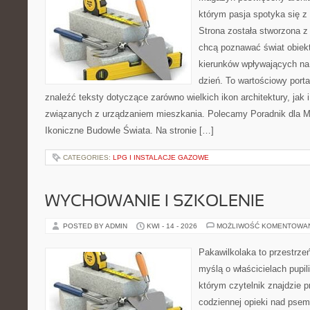
którym pasja spotyka się z
Strona została stworzona z
chcą poznawać świat obiekt
kierunków wpływających na
dzień. To wartościowy port
znaleźć teksty dotyczące zarówno wielkich ikon architektury, jak i
związanych z urządzaniem mieszkania. Polecamy Poradnik dla Mił
Ikoniczne Budowle Świata. Na stronie […]
CATEGORIES:
LPG I INSTALACJE GAZOWE
WYCHOWANIE I SZKOLENIE
POSTED BY ADMIN
KWI - 14 - 2026
MOŻLIWOŚĆ KOMENTOWA
Pakawilkolaka to przestrzeń
myślą o właścicielach pupi
którym czytelnik znajdzie 
codziennej opieki nad psem