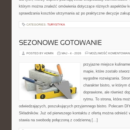
którym można znaleźć omówienia dotyczące różnych aspektów ko
sprawdzania kosztów utrzymania aż po praktyczne decyzje zaku
CATEGORIES:
TURYSTYKA
SEZONOWE GOTOWANIE
POSTED BY ADMIN
MAJ - 4 - 2026
MOŻLIWOŚĆ KOMENTOWAN
przyjazne miejsce kulinarne
mapie, które zostało stwor
wygodne rozwiązania. Stron
charakter bistro, w którym 
doprawione, ale również d
rytmu. To strona, która mo
odwiedzających, poszukujących przyjemnego bistro. Polecam DIY
Składników. Już od pierwszego kontaktu z ofertą można odnieść w
stawia na swobodę połączoną z codzienną […]