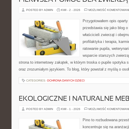
PIERWSZA POMOC DLA ZWIERZĄ
POSTED BY ADMIN
KWI - 2 - 2026
MOŻLIWOŚĆ KOMENTOWAN
Przygotowałem opis oparty 
przedstawia się jako blog o 
właścicieli zwierząt i obejm
profilaktyka i terapia, karm
ratowanie pupila, weterynar
wsparcie starszych zwierzą
strona to internetowy zakątek, w którym troska o pupile spotyka s
oraz zrozumiałym językiem. To blog, który powstał z myślą o osob
CATEGORIES:
OCHRONA DANYCH DZIECI
EKOLOGICZNE I NATURALNE ME
POSTED BY ADMIN
KWI - 1 - 2026
MOŻLIWOŚĆ KOMENTOWAN
Pino to rozbudowana przest
koncentruje się na aranżacji