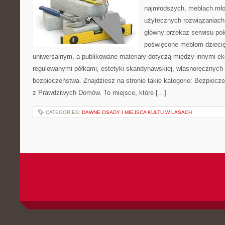
najmłodszych, meblach mł
użytecznych rozwiązaniach
główny przekaz serwisu pok
poświęcone meblom dzieci
uniwersalnym, a publikowane materiały dotyczą między innymi ek
regulowanymi półkami, estetyki skandynawskiej, własnoręcznych 
bezpieczeństwa. Znajdziesz na stronie takie kategorie: Bezpiecze
z Prawdziwych Domów. To miejsce, które […]
CATEGORIES:
DAWNE OSADY I MIEJSCA KULTU W LASACH