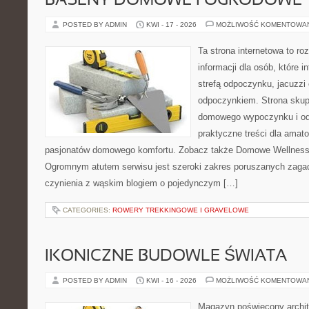
BASENY DOMOWE I OGRODOWE
POSTED BY ADMIN
KWI - 17 - 2026
MOŻLIWOŚĆ KOMENTOWA
Ta strona internetowa to 
informacji dla osób, które 
strefą odpoczynku, jacuzz
odpoczynkiem. Strona skup
domowego wypoczynku i od
praktyczne treści dla amato
pasjonatów domowego komfortu. Zobacz także Domowe Wellness i
Ogromnym atutem serwisu jest szeroki zakres poruszanych zaga
czynienia z wąskim blogiem o pojedynczym […]
CATEGORIES:
ROWERY TREKKINGOWE I GRAVELOWE
IKONICZNE BUDOWLE ŚWIATA
POSTED BY ADMIN
KWI - 16 - 2026
MOŻLIWOŚĆ KOMENTOWA
Magazyn poświęcony archit