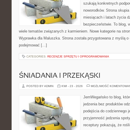
szukają konkretnych podpo
noworodków. Strona skupia 
miesiącach i latach życia 
bezpieczeństwie. To blog,
wiele tematów związanych z karmieniem. Nowe kategorie na stronie
Wyprawka dla Maluszka. Strona została przygotowana z myślą o 
podejmować […]
CATEGORIES:
RECENZJE SPRZĘTU I OPROGRAMOWANIA
ŚNIADANIA I PRZEKĄSKI
POSTED BY ADMIN
KWI - 23 - 2026
MOŻLIWOŚĆ KOMENTOWA
JemWegańsko to blog, które 
jedzenia bez produktów od
podejścia do codziennego je
przyjemność jedzenia spotyk
receptury pokazują, że roś