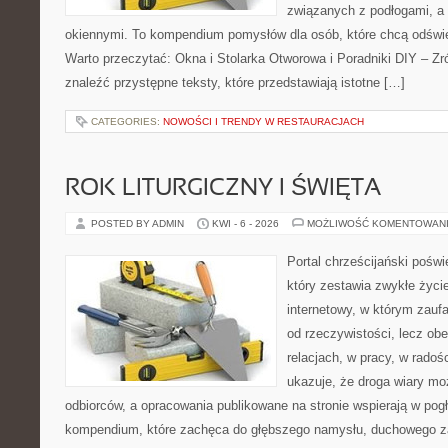
związanych z podłogami, a 
okiennymi. To kompendium pomysłów dla osób, które chcą odświ
Warto przeczytać: Okna i Stolarka Otworowa i Poradniki DIY – Z
znaleźć przystępne teksty, które przedstawiają istotne […]
CATEGORIES:
NOWOŚCI I TRENDY W RESTAURACJACH
ROK LITURGICZNY I ŚWIĘTA
POSTED BY ADMIN
KWI - 6 - 2026
MOŻLIWOŚĆ KOMENTOWAN
Portal chrześcijański pośw
który zestawia zwykłe życi
internetowy, w którym zauf
od rzeczywistości, lecz ob
relacjach, w pracy, w radoś
ukazuje, że droga wiary moż
odbiorców, a opracowania publikowane na stronie wspierają w pogł
kompendium, które zachęca do głębszego namysłu, duchowego z