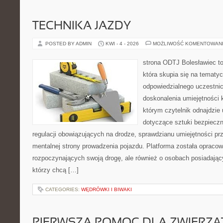
TECHNIKA JAZDY
POSTED BY ADMIN
KWI - 4 - 2026
MOŻLIWOŚĆ KOMENTOWAN
strona ODTJ Bolesławiec to
która skupia się na tematy
odpowiedzialnego uczestni
doskonalenia umiejętności k
którym czytelnik odnajdzie
dotyczące sztuki bezpiecz
regulacji obowiązujących na drodze, sprawdzianu umiejętności pr
mentalnej strony prowadzenia pojazdu. Platforma została opraco
rozpoczynających swoją drogę, ale również o osobach posiadający
którzy chcą […]
CATEGORIES:
WĘDRÓWKI I BIWAKI