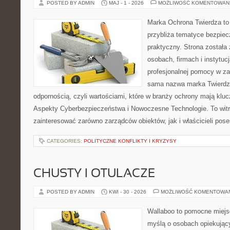
POSTED BY ADMIN
MAJ - 1 - 2026
MOŻLIWOŚĆ KOMENTOWAN
Marka Ochrona Twierdza to 
przybliża tematyce bezpie
praktyczny. Strona została
osobach, firmach i instytuc
profesjonalnej pomocy w za
sama nazwa marka Twierdza
odpornością, czyli wartościami, które w branży ochrony mają klu
Aspekty Cyberbezpieczeństwa i Nowoczesne Technologie. To witr
zainteresować zarówno zarządców obiektów, jak i właścicieli poses
CATEGORIES:
POLITYCZNE KONFLIKTY I KRYZYSY
CHUSTY I OTULACZE
POSTED BY ADMIN
KWI - 30 - 2026
MOŻLIWOŚĆ KOMENTOWA
Wallaboo to pomocne miejs
myślą o osobach opiekujący