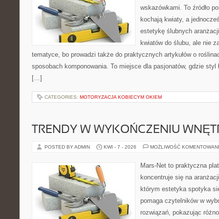
wskazówkami. To źródło po
kochają kwiaty, a jednocześ
estetykę ślubnych aranżacji
kwiatów do ślubu, ale nie z
tematyce, bo prowadzi także do praktycznych artykułów o roślinac
sposobach komponowania. To miejsce dla pasjonatów, gdzie styl 
[…]
CATEGORIES:
MOTORYZACJA KOBIECYM OKIEM
TRENDY W WYKOŃCZENIU WNĘT
POSTED BY ADMIN
KWI - 7 - 2026
MOŻLIWOŚĆ KOMENTOWAN
Mars-Net to praktyczna plat
koncentruje się na aranżacj
którym estetyka spotyka si
pomaga czytelników w wyb
rozwiązań, pokazując różn