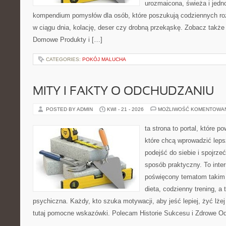
urozmaicona, świeża i jedn
kompendium pomysłów dla osób, które poszukują codziennych roz
w ciągu dnia, kolację, deser czy drobną przekąskę. Zobacz także
Domowe Produkty i […]
CATEGORIES:
POKÓJ MALUCHA
MITY I FAKTY O ODCHUDZANIU
POSTED BY ADMIN
KWI - 21 - 2026
MOŻLIWOŚĆ KOMENTOWA
ta strona to portal, które 
które chcą wprowadzić lep
podejść do siebie i spojrze
sposób praktyczny. To inte
poświęcony tematom takim 
dieta, codzienny trening, a
psychiczna. Każdy, kto szuka motywacji, aby jeść lepiej, żyć lżej 
tutaj pomocne wskazówki. Polecam Historie Sukcesu i Zdrowe O