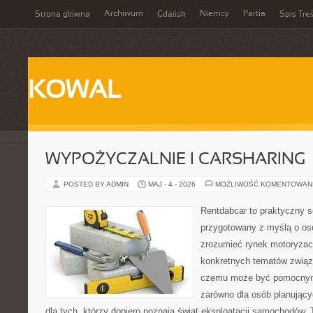
Archiwum
Niemcy
Partia
Strona główna
Gdańsk
Spis Treś
KOWAL
WYPOŻYCZALNIE I CARSHARING
POSTED BY ADMIN
MAJ - 4 - 2026
MOŻLIWOŚĆ KOMENTOWAN
Rentdabcar to praktyczny s
przygotowany z myślą o oso
zrozumieć rynek motoryzacy
konkretnych tematów związ
czemu może być pomocnym
zarówno dla osób planując
dla tych, którzy dopiero poznają świat eksploatacji samochodów.