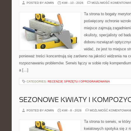
POSTED BY ADMIN
KWI - 10 - 2026
MOŻLIWOŚĆ KOMENTOWA
Ta strona to bogaty meryto
poświęcony ochronie wzroku
miejsce zajmują zagadnieni
okulisty, specjalisty od ba
doboru rozwiązań optycznyc
widać, że jest to miejsce s
ponieważ treści koncentrują się zarówno na jakości widzenia na co
rozpoznawaniu problemów. Serwis łączy w sobie rolę kompendium
a […]
CATEGORIES:
RECENZJE SPRZĘTU I OPROGRAMOWANIA
SEZONOWE KWIATY I KOMPOZYC
POSTED BY ADMIN
KWI - 8 - 2026
MOŻLIWOŚĆ KOMENTOWAN
Ta strona to serwis, w któ
kwiatowych spotyka się z 