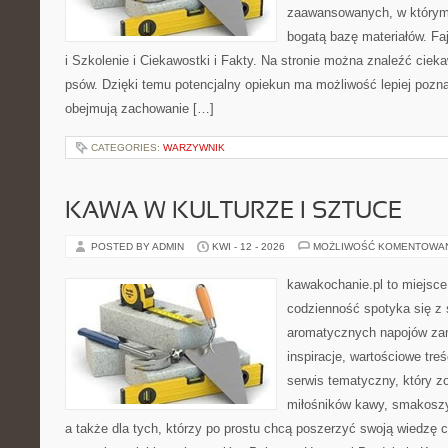
zaawansowanych, w którym 
bogatą bazę materiałów. Fa
i Szkolenie i Ciekawostki i Fakty. Na stronie można znaleźć ciek
psów. Dzięki temu potencjalny opiekun ma możliwość lepiej pozn
obejmują zachowanie […]
CATEGORIES:
WARZYWNIK
KAWA W KULTURZE I SZTUCE
POSTED BY ADMIN
KWI - 12 - 2026
MOŻLIWOŚĆ KOMENTOWA
kawakochanie.pl to miejsce
codzienność spotyka się z 
aromatycznych napojów zam
inspiracje, wartościowe treś
serwis tematyczny, który zo
miłośników kawy, smakoszy
a także dla tych, którzy po prostu chcą poszerzyć swoją wiedzę 