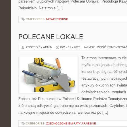
parzeniem ulubionych napojów. Polecam Uprawa i Produkcja Kaw
Rękodzieło. Na stronie […]
CATEGORIES:
NOWOSYBIRSK
POLECANE LOKALE
POSTED BY ADMIN
KWI - 11 - 2026
MOŻLIWOŚĆ KOMENTOWA
Ta strona internetowa to c
myślą o pasjonatach dobreg
koncentruje się na różnoro
restauracyjnych inspiracjac
artykuły o kuchniach świata
doświadczeniach, trendach i
Zobacz też Restauracje w Polsce i Kulinarne Podróże Tematyczne
które chcą odkrywać gastronomię na wielu poziomach. Czytelnik tr
na kolejne miejsca do odwiedzenia, ale również po […]
CATEGORIES:
ZJEDNOCZONE EMIRATY ARABSKIE