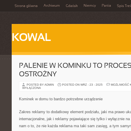
Archiwum
Niemcy
Partia
Strona główna
Gdańsk
Spis Treś
KOWAL
PALENIE W KOMINKU TO PROCE
OSTROŻNY
POSTED BY ADMIN
POSTED ON WRZ - 23 - 2025
MOŻLIWOŚĆ 
WYŁĄCZONA
Kominek w domu to bardzo potrzebne urządzenie
Zakres reklamy to dodatkowy element podziału, jaki ma prawo u
internacjonalne, jak i reklamy pojawiające się tylko i wyłącznie n
nam o to, że nie każda reklama ma taki sam zasięg, a tym samym