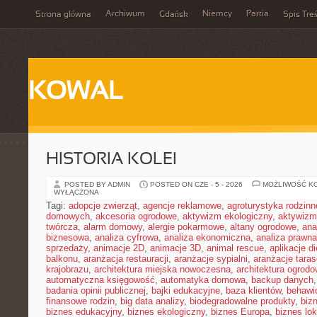
Archiwum
Niemcy
Partia
Strona główna
Gdańsk
Spis Treś
KOWAL
HISTORIA KOLEI
POSTED BY ADMIN
POSTED ON CZE - 5 - 2026
MOŻLIWOŚĆ K
WYŁĄCZONA
Tagi:
adopcje zwierząt
,
agencje reklamowe
,
agroturystyka rodzinn
domowych
,
akcesoria ogrodowe
,
aktywizm ekologiczny
,
aktywizm
twórcza
,
alarm domowy
,
alergie pokarmowe
,
altany ogrodowe
,
ana
biznesowa
,
analiza cyfrowa
,
analiza ekonomiczna
,
analiza prawn
sprzedaży
,
animacje 2D
,
animacje 3D
,
animal rescue
,
aplikacje d
balkonu
,
aranżacja restauracji
,
aranżacje sypialni
,
aranżacje tara
krajobrazu
,
architektura miejska nowoczesna
,
architektura ogrod
automatyczna księgowość
,
automatyka domowa
,
backup danych
badania opinii publicznej
,
bajki edukacyjne
,
baza klientów
,
behawi
finansowe rodzin
,
big data analizy
,
biodegradowalne produkty
,
biz
biznes edukacyjny
,
biznes ekologiczny
,
biznes Europa
,
biznes lok