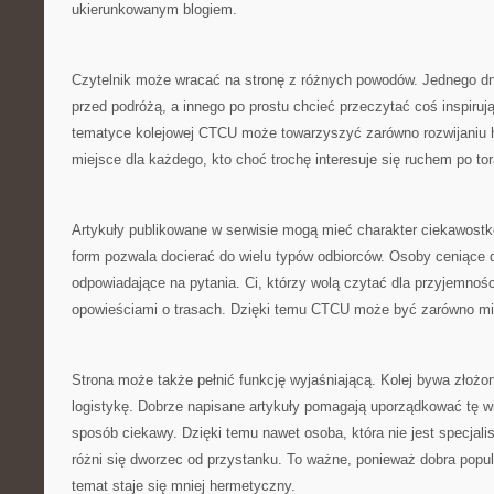
ukierunkowanym blogiem.
Czytelnik może wracać na stronę z różnych powodów. Jednego d
przed podróżą, a innego po prostu chcieć przeczytać coś inspirują
tematyce kolejowej CTCU może towarzyszyć zarówno rozwijaniu 
miejsce dla każdego, kto choć trochę interesuje się ruchem po to
Artykuły publikowane w serwisie mogą mieć charakter ciekawost
form pozwala docierać do wielu typów odbiorców. Osoby ceniące d
odpowiadające na pytania. Ci, którzy wolą czytać dla przyjemnoś
opowieściami o trasach. Dzięki temu CTCU może być zarówno mie
Strona może także pełnić funkcję wyjaśniającą. Kolej bywa złożo
logistykę. Dobrze napisane artykuły pomagają uporządkować tę wi
sposób ciekawy. Dzięki temu nawet osoba, która nie jest specjal
różni się dworzec od przystanku. To ważne, ponieważ dobra popul
temat staje się mniej hermetyczny.