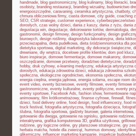
handmade
,
blog gastronomiczny
,
blog kulinarny
,
blog literacki
,
bra
osobisty
,
branding restauracji
,
branding wizualny
,
budownictwo dr
energooszczędne
,
caravaning
,
ceramika artystyczna
,
chatboty
,
ch
chmura obliczeniowa firmy
,
ciasta domowe
,
city guide
,
coaching z
SEO
,
CSR strategie
,
customer experience
,
cyberbezpieczeństwo 
dorosłych
,
czas wolny dzieci
,
dania z kaszy
,
dania z ryżu
,
dania 
degustacja win
,
degustacje
,
dekorowanie tortów
,
dermatologia
,
de
gastronomii
,
design firmowy
,
design funkcjonalny
,
design graficzn
biurowych
,
design roślinny
,
diagnostyka laboratoryjna
,
dieta lekko
przeciwzapalna
,
dieta pudełkowa
,
dieta śródziemnomorska dla po
dietetyka sportowa
,
digital marketing
,
diy dekoracje świąteczne
,
d
drewniane
,
diy wnętrza
,
docelowe profile klientów
,
dom pod klucz
biuro inspiracje
,
domowe fermentacje
,
domowe makarony
,
domowe
oszczędzanie
,
domowe przetwory
,
doradztwo dietetyczne
,
doradz
hobby
,
druk cyfrowy
,
e-learning medyczny
,
edukacja artystyczna d
dorosłych
,
edukacja zdrowotna dzieci
,
edukacja zdrowotna szkoln
społeczna
,
ekologiczne ogrodnictwo
,
ekonomia społeczna
,
ekotur
energia cieplna
,
energia jądrowa
,
energia solarna
,
escape room d
event video
,
eventy biznesowe
,
eventy filmowe
,
eventy firmowe i
gastronomiczne
,
eventy kulturalne
,
eventy polityczne
,
eventy prz
eventy sportowe
,
Facebook Ads
,
fashion show
,
fermentowane nap
animowany
,
film krótkometrażowy
,
finanse cyfrowe
,
firewall
,
fitne
dzieci
,
food delivery online
,
food design
,
food influencerzy
,
food m
truck festival
,
fotografia artystyczna
,
fotografia dziecięca
,
fotograf
ślubna
,
fotografia sportowa
,
gadżety biurowe
,
galeria internetowa
,
gotowanie dla dwojga
,
gotowanie na ognisku
,
gotowanie rodzinne
,
interaktywna
,
grafika komputerowa 3D
,
grafika użytkowa
,
grillow
rodzinne
,
gry logiczne online
,
gry planszowe strategiczne
,
gry ze
herbata matcha
,
hotele dla zwierząt
,
hummus domowy
,
identyfika
glikemiczny
,
influencer marketing kampanie
,
inspekcje budowlane