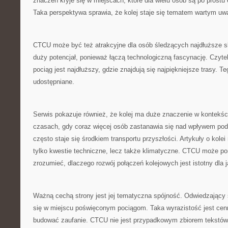
znaczeń kryje się w miejscach, które dla wielu osób są po prostu
Taka perspektywa sprawia, że kolej staje się tematem wartym uwa
CTCU może być też atrakcyjne dla osób śledzących najdłuższe sk
duży potencjał, ponieważ łączą technologiczną fascynację. Czytel
pociąg jest najdłuższy, gdzie znajdują się najpiękniejsze trasy. Te
udostępniane.
Serwis pokazuje również, że kolej ma duże znaczenie w kontekści
czasach, gdy coraz więcej osób zastanawia się nad wpływem pod
często staje się środkiem transportu przyszłości. Artykuły o kole
tylko kwestie techniczne, lecz także klimatyczne. CTCU może p
zrozumieć, dlaczego rozwój połączeń kolejowych jest istotny dla j
Ważną cechą strony jest jej tematyczna spójność. Odwiedzający 
się w miejscu poświęconym pociągom. Taka wyrazistość jest cen
budować zaufanie. CTCU nie jest przypadkowym zbiorem tekstów