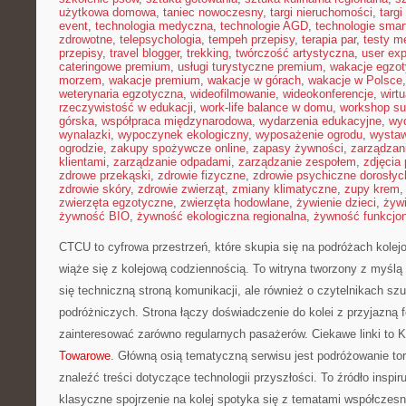
użytkowa domowa
,
taniec nowoczesny
,
targi nieruchomości
,
targ
event
,
technologia medyczna
,
technologie AGD
,
technologie sma
zdrowotne
,
telepsychologia
,
tempeh przepisy
,
terapia par
,
testy 
przepisy
,
travel blogger
,
trekking
,
twórczość artystyczna
,
user exp
cateringowe premium
,
usługi turystyczne premium
,
wakacje egzo
morzem
,
wakacje premium
,
wakacje w górach
,
wakacje w Polsce
weterynaria egzotyczna
,
wideofilmowanie
,
wideokonferencje
,
wirtu
rzeczywistość w edukacji
,
work-life balance w domu
,
workshop su
górska
,
współpraca międzynarodowa
,
wydarzenia edukacyjne
,
wy
wynalazki
,
wypoczynek ekologiczny
,
wyposażenie ogrodu
,
wysta
ogrodzie
,
zakupy spożywcze online
,
zapasy żywności
,
zarządzani
klientami
,
zarządzanie odpadami
,
zarządzanie zespołem
,
zdjęcia
zdrowe przekąski
,
zdrowie fizyczne
,
zdrowie psychiczne dorosłyc
zdrowie skóry
,
zdrowie zwierząt
,
zmiany klimatyczne
,
zupy krem
zwierzęta egzotyczne
,
zwierzęta hodowlane
,
żywienie dzieci
,
żyw
żywność BIO
,
żywność ekologiczna regionalna
,
żywność funkcjo
CTCU to cyfrowa przestrzeń, które skupia się na podróżach kole
wiąże się z kolejową codziennością. To witryna tworzony z myślą 
się techniczną stroną komunikacji, ale również o czytelnikach szu
podróżniczych. Strona łączy doświadczenie do kolei z przyjazną
zainteresować zarówno regularnych pasażerów. Ciekawe linki to K
Towarowe
. Główną osią tematyczną serwisu jest podróżowanie to
znaleźć treści dotyczące technologii przyszłości. To źródło inspi
klasyczne spojrzenie na kolej spotyka się z tematami współczesny