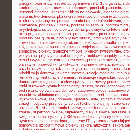
oprogramowanie biznesowe
,
oprogramowanie ERP
,
organizacja 
konferencji
,
origami
,
oświetlenie domowe
,
paintball
,
paleniska og
personal branding
,
pieczenie chleba na zakwasie
,
pieczenie ciast
piekarnictwo domowe
,
planowanie posiłków
,
planowanie zakupów
,
platformy edukacyjne
,
podcasts marketing
,
podróże aktywne
,
pod
budżetowe
,
podróże kulinarne
,
podróże objazdowe
,
podróże z prz
psychologiczna
,
pompy ciepła w domu
,
porównywarka lotów
,
portf
treningu
,
pozycjonowanie stron
,
prasa cyfrowa
,
produkcja muzycz
produkty bez glutenu
,
produkty bez laktozy
,
produkty tradycyjne
,
zawodowe
,
projektowanie ogrodzeń
,
projektowanie światła
,
projek
UX
,
projektowanie wnętrz biurowych
,
projekty domów nowoczesn
społeczne
,
projekty graficzne firmowe
,
projekty inwestycyjne
,
pro
wertykalne
,
projekty kulturalne
,
projekty meblowe
,
projekty parko
przechowywanie
,
przestrzeń kreatywna
,
przestrzeń otwarta
,
prze
warzywne
,
przewodniki turystyczne
,
przyprawy świata
,
psy profil
puzzle
,
quizy
,
rafting
,
rak profilaktyka
,
ramen domowy
,
ravioli do
rehabilitacja domowa
,
reklama natywna
,
relacje medialne
,
relaks 
remarketing
,
restauracje premium
,
restauracje wegańskie
,
roboty
doniczkowe pielęgnacja
,
rośliny egzotyczne
,
rowery górskie
,
rozr
rynki surowców
,
rysunek techniczny
,
rzeźba
,
sałatki sezonowe
,
s
techniczne
,
serowarstwo domowe
,
sezonowe owoce
,
sezonowe w
produktów
,
składanie modeli
,
smart budynki
,
smart energia
,
smart
wysokobiałkowe
,
sosy domowe
,
spacer w lesie
,
spiżarnia domow
sprzęt medyczny przenośny
,
sprzęt telekonferencyjny
,
sterowani
strategia PR
,
strategie marketingowe
,
street food azjatycki
,
stree
zdalnej
,
superfood lokalne
,
suplementy diety
,
surowce naturalne
,
święta kulinarne
,
systemy CRM w sprzedaży
,
systemy dokument
systemy inteligentnego domu
,
systemy IT
,
systemy nawadniające
domowych
,
szkoła filmowa projekty
,
szkoła muzyczna
,
szkoła ta
szkolenie psów
,
sztuka gotowania
,
sztuka kulinarna regionalna
,
s