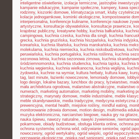
inteligentne oświetlenie
,
izolacje termiczne
,
jastrzębie inwestycyj
kampanie edukacyjne
,
kampanie społeczne
,
kampery
,
kawa speci
rodzinny
,
kiszonki domowe
,
klimatyzacja smart
,
kluby czytelnicze
kolacje jednogarnkowe
,
kominki ekologiczne
,
kompostowanie do
interpersonalna
,
konferencje kulinarne
,
konferencje naukowe żywi
artystyczne
,
konsultacje obywatelskie
,
konsultacje prawnicze
,
ko
krajobraz publiczny
,
kreatywne hobby
,
kuchnia bałkańska
,
kuchnia
campingowa
,
kuchnia czeska
,
kuchnia dla singli
,
kuchnia francus
grecka
,
kuchnia gruzińska
,
kuchnia hiszpańska
,
kuchnia indyjska
koreańska
,
kuchnia libańska
,
kuchnia marokańska
,
kuchnia mek
molekularna
,
kuchnia niemiecka
,
kuchnia niskobudżetowa
,
kuchni
peruwiańska
,
kuchnia portugalska
,
kuchnia roślinna
,
kuchnia sezo
sezonowa letnia
,
kuchnia sezonowa zimowa
,
kuchnia skandynaw
śródziemnomorska
,
kuchnia studencka
,
kuchnia tajska
,
kuchnia t
kuchnia węgierska
,
kuchnia wielkanocna
,
kuchnia wigilijna
,
kuchni
żydowska
,
kuchnie na wymiar
,
kultura herbaty
,
kultura kawy
,
kurs
tag
,
last minute
,
łazienki nowoczesne
,
lemoniady domowe
,
lobbyi
logo design
,
lokalne bazary
,
lunchbox do pracy
,
łyżwiarstwo
,
made
mała architektura ogrodowa
,
malarstwo abstrakcyjne
,
malarstwo o
numerach
,
marketing automation
,
marketing mobilny
,
marketing po
strategiczny
,
marynaty domowe
,
meble industrialne
,
meble klasy
meble skandynawskie
,
media tradycyjne
,
medycyna estetyczna z
prewencyjna
,
mental health
,
miejskie rośliny
,
mindful eating
,
moni
monitorowanie zdrowia domowe
,
motion design
,
multimedia eduka
muzyka elektroniczna
,
narciarstwo biegowe
,
nauka gry na gitarze
nauka śpiewu
,
nawozy naturalne
,
nawyki żywieniowe
,
niemarnowan
pokarmowe
,
obiady budżetowe
,
obsługa klienta online
,
ochrona po
ochrona systemów
,
ochrona wód
,
odżywianie seniorów
,
ogród japo
nowoczesny
,
ogród wertykalny
,
ogród wiejski
,
ogród wypoczynko
ogrzewanie ekologiczne
,
opieka nad seniorami
,
opieka nad zwier