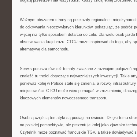
bogatą przestrzeń dla wszystkich, którzy chcą lepiej zrozumieć św
Ważnym obszarem strony są przejazdy regionalne i międzynaro
do odkrywania nieoczywistych kierunków, pokazując, że podróż
więcej niż tylko sposobem dotarcia do celu. Dla wielu osób jazda
obserwowania krajobrazu. CTCU może inspirować do tego, aby spo
alternatywę dla samochodu.
Serwis porusza również tematy związane z rozwojem połączeń re
znaleźć tu treści dotyczące najważniejszych inwestycji. Takie art
ponieważ kolej w Polsce stale się zmienia, a rozwój infrastruktu
miejscowości. CTCU może więc pomagać w zrozumieniu, dlaczego
kluczowych elementów nowoczesnego transportu.
Osobną częścią tematyki są pociągi na świecie. Dzięki temu stro
na polskiej perspektywie, ale prezentuje kolej jako zjawisko techn
Czytelnik może poznawać francuskie TGV, a także dowiadywać się