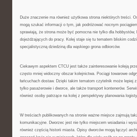
Duże znaczenie ma również użytkowa strona niektórych treści. O
mogą szukać informacji o tym, jak podróżować nocnym pociągiem.
sprawiają, że strona może być pomocna nie tylko dla hobbystów, 
dojeżdżających do pracy. Kolej staje się tu tematem bliskim codzi
specjalistyczną dziedziną dla wąskiego grona odbiorców.
Ciekawym aspektem CTCU jest także zainteresowanie koleją prz
często mniej widoczny obszar kolejnictwa. Pociągi towarowe odg
łańcuchach dostaw. Dzięki takim tematom czytelnik może lepiej zr
tylko pasażerowie i dworce, ale także transport kontenerów. Ser
również osoby patrzące na kolej z perspektywy planowania logist
W treściach publikowanych na stronie ważne miejsce zajmują tak
komunikacyjne. Dworzec jest nie tylko miejscem wsiadania i wysi
również częścią historii miasta. Opisy dworców mogą łączyć archi