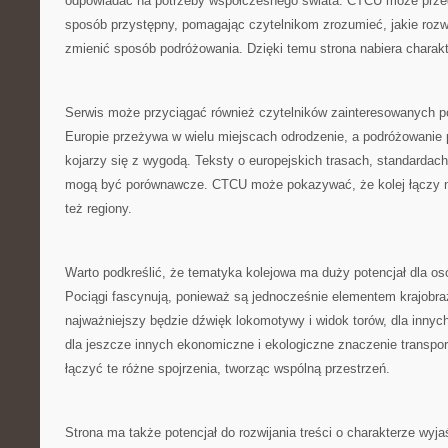
odpowiadać na potrzeby współczesnego świata. CTCU może przed
sposób przystępny, pomagając czytelnikom zrozumieć, jakie roz
zmienić sposób podróżowania. Dzięki temu strona nabiera charakt
Serwis może przyciągać również czytelników zainteresowanych p
Europie przeżywa w wielu miejscach odrodzenie, a podróżowanie 
kojarzy się z wygodą. Teksty o europejskich trasach, standardac
mogą być porównawcze. CTCU może pokazywać, że kolej łączy ni
też regiony.
Warto podkreślić, że tematyka kolejowa ma duży potencjał dla os
Pociągi fascynują, ponieważ są jednocześnie elementem krajobra
najważniejszy będzie dźwięk lokomotywy i widok torów, dla innych
dla jeszcze innych ekonomiczne i ekologiczne znaczenie trans
łączyć te różne spojrzenia, tworząc wspólną przestrzeń.
Strona ma także potencjał do rozwijania treści o charakterze wyj