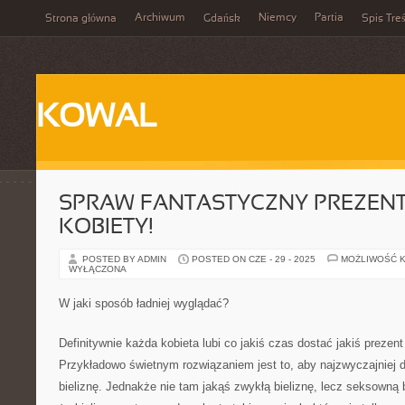
Archiwum
Niemcy
Partia
Strona główna
Gdańsk
Spis Treś
KOWAL
SPRAW FANTASTYCZNY PREZENT
KOBIETY!
POSTED BY ADMIN
POSTED ON CZE - 29 - 2025
MOŻLIWOŚĆ 
WYŁĄCZONA
W jaki sposób ładniej wyglądać?
Definitywnie każda kobieta lubi co jakiś czas dostać jakiś prezen
Przykładowo świetnym rozwiązaniem jest to, aby najzwyczajniej d
bieliznę. Jednakże nie tam jakąś zwykłą bieliznę, lecz seksowną 