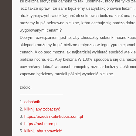
że bielizna erotyczna damska to taki upominek, który nie tylko z
lecz także sprawi, że sami będziemy usatysfakcjonowani ludźmi.
atrakcyjniejszych widoków, aniżeli seksowna bielizna założona pr
możemy kupić seksowną bieliznę, która cechuje się bardzo dobrą 
wygórowanymi cenami?
Dobrym rozwiązaniem jest to, aby chociażby sukienki nocne kupi
sklepach możemy kupić bieliznę erotyczną w tego typu miejscac
cenach. A do tego można jak najbardziej wybierać spośród wielkiej o
bielizna nocna, etc. Aby bielizna W 100% spodobała się dla nasze
powinniśmy dobrać w sposób umiejętny rozmiar bielizny. Jeśli ni
zapewne będziemy musieli później wymienić bieliznę.
źródło:
———————————
1.
odnośnik
2.
kliknij aby zobaczyć
3.
https://przedszkole-kubus.com.pl
4.
https://rushmore.pl
5.
kliknij, aby sprawdzić