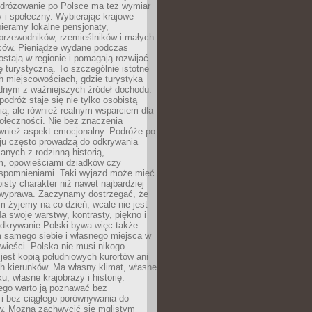
Podróżowanie po Polsce ma też wymiar
 i społeczny. Wybierając krajowe
pieramy lokalne pensjonaty,
 przewodników, rzemieślników i małych
rców. Pieniądze wydane podczas
stają w regionie i pomagają rozwijać
tę turystyczną. To szczególnie istotne
h miejscowościach, gdzie turystyka
dnym z ważniejszych źródeł dochodu.
podróż staje się nie tylko osobistą
ą, ale również realnym wsparciem dla
ołeczności. Nie bez znaczenia
ównież aspekt emocjonalny. Podróże po
ju często prowadzą do odkrywania
anych z rodzinną historią,
m, opowieściami dziadków czy
spomnieniami. Taki wyjazd może mieć
bisty charakter niż nawet najbardziej
wyprawa. Zaczynamy dostrzegać, że
ym żyjemy na co dzień, wcale nie jest
a swoje warstwy, kontrasty, piękno i
Odkrywanie Polski bywa więc także
 samego siebie i własnego miejsca w
wieści. Polska nie musi nikogo
jest kopią południowych kurortów ani
h kierunków. Ma własny klimat, własne
u, własne krajobrazy i historię.
ego warto ją poznawać bez
i bez ciągłego porównywania do
ów. Można zachwycić się mglistym