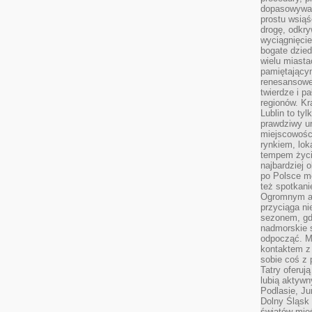
dopasowywać
prostu wsiąś
drogę, odkry
wyciągnięcie
bogate dzied
wielu miast
pamiętający
renesansowe
twierdze i pa
regionów. K
Lublin to tyl
prawdziwy ur
miejscowośc
rynkiem, lok
tempem życia
najbardziej 
po Polsce m
też spotkani
Ogromnym at
przyciąga ni
sezonem, gdy
nadmorskie 
odpocząć. M
kontaktem z
sobie coś z 
Tatry oferuj
lubią aktyw
Podlasie, J
Dolny Śląsk 
światów mieś