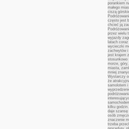
porankiem n
małego mias
ciszą górsk
Podróżowani
często jest 
chcieć ją z
Podróżowanie
przez wielu 
wyjazdy zag
latach coraz
wycieczki mo
zachwytów i
jest krajem
stosunkowo n
morze, góry, 
miasta, zamk
mniej znanyc
Wystarczy od
że atrakcyj
samolotem i
wyprzedzeni
podróżowania
interesując
samochodem,
kilku godzin
daje szansę
osób zmęczo
znaczenie ma
trzeba prze
procedury, p