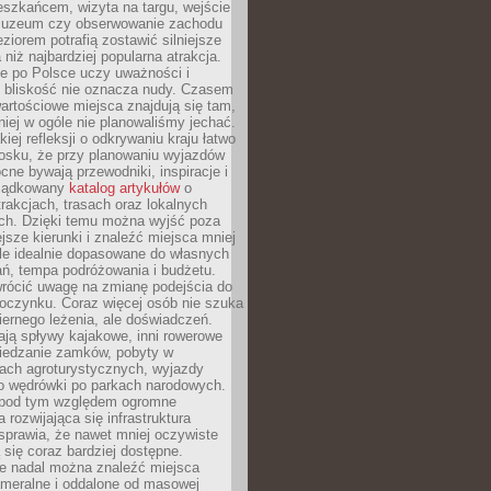
eszkańcem, wizyta na targu, wejście
muzeum czy obserwowanie zachodu
eziorem potrafią zostawić silniejsze
niż najbardziej popularna atrakcja.
e po Polsce uczy uważności i
e bliskość nie oznacza nudy. Czasem
wartościowe miejsca znajdują się tam,
iej w ogóle nie planowaliśmy jechać.
iej refleksji o odkrywaniu kraju łatwo
iosku, że przy planowaniu wyjazdów
ne bywają przewodniki, inspiracje i
rządkowany
katalog artykułów
o
trakcjach, trasach oraz lokalnych
ch. Dzięki temu można wyjść poza
ejsze kierunki i znaleźć miejsca mniej
le idealnie dopasowane do własnych
ń, tempa podróżowania i budżetu.
wrócić uwagę na zmianę podejścia do
czynku. Coraz więcej osób nie szuka
biernego leżenia, ale doświadczeń.
ają spływy kajakowe, inni rowerowe
iedzanie zamków, pobyty w
ach agroturystycznych, wyjazdy
bo wędrówki po parkach narodowych.
 pod tym względem ogromne
 rozwijająca się infrastruktura
sprawia, że nawet mniej oczywiste
ą się coraz bardziej dostępne.
e nadal można znaleźć miejsca
ameralne i oddalone od masowej