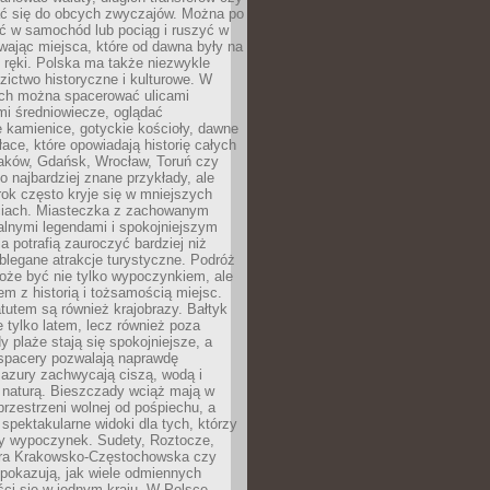
 się do obcych zwyczajów. Można po
ć w samochód lub pociąg i ruszyć w
wając miejsca, które od dawna były na
 ręki. Polska ma także niezwykle
zictwo historyczne i kulturowe. W
ach można spacerować ulicami
mi średniowiecze, oglądać
 kamienice, gotyckie kościoły, dawne
łace, które opowiadają historię całych
raków, Gdańsk, Wrocław, Toruń czy
ko najbardziej znane przykłady, ale
ok często kryje się w mniejszych
iach. Miasteczka z zachowanym
alnymi legendami i spokojniejszym
 potrafią zauroczyć bardziej niż
oblegane atrakcje turystyczne. Podróż
oże być nie tylko wypoczynkiem, ale
em z historią i tożsamością miejsc.
utem są również krajobrazy. Bałtyk
e tylko latem, lecz również poza
 plaże stają się spokojniejsze, a
spacery pozwalają naprawdę
azury zachwycają ciszą, wodą i
 naturą. Bieszczady wciąż mają w
przestrzeni wolnej od pośpiechu, a
ą spektakularne widoki dla tych, którzy
ny wypoczynek. Sudety, Roztocze,
ura Krakowsko-Częstochowska czy
pokazują, jak wiele odmiennych
ci się w jednym kraju. W Polsce