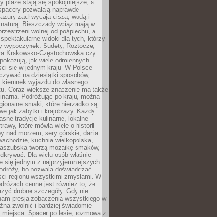
 plaże stają się spokojniejsze, a
spacery pozwalają naprawdę
azury zachwycają ciszą, wodą i
 naturą. Bieszczady wciąż mają w
przestrzeni wolnej od pośpiechu, a
ą spektakularne widoki dla tych, którzy
ny wypoczynek. Sudety, Roztocze,
ura Krakowsko-Częstochowska czy
pokazują, jak wiele odmiennych
ci się w jednym kraju. W Polsce
zywać na dziesiątki sposobów,
 kierunek wyjazdu do własnego
u. Coraz większe znaczenie ma także
linarna. Podróżując po kraju, można
ionalne smaki, które nierzadko są
we jak zabytki i krajobrazy. Każdy
asne tradycje kulinarne, lokalne
trawy, które mówią wiele o historii
y nad morzem, sery górskie, dania
wschodzie, kuchnia wielkopolska,
kaszubska tworzą mozaikę smaków,
odkrywać. Dla wielu osób właśnie
je się jednym z najprzyjemniejszych
odróży, bo pozwala doświadczać
ści regionu wszystkimi zmysłami. W
dróżach cenne jest również to, że
ażyć drobne szczegóły. Gdy nie
nam presja zobaczenia wszystkiego w
ożna zwolnić i bardziej świadomie
 miejsca. Spacer po lesie, rozmowa z