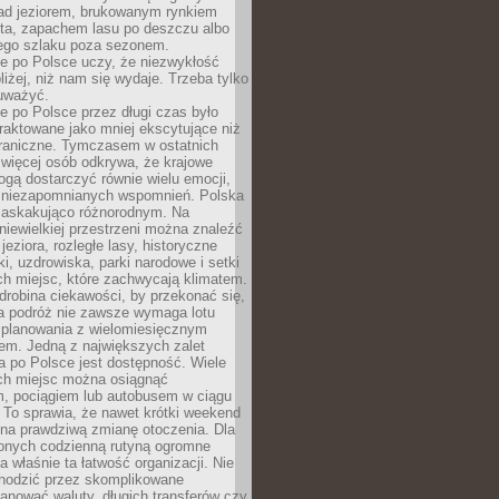
ad jeziorem, brukowanym rynkiem
ta, zapachem lasu po deszczu albo
iego szlaku poza sezonem.
e po Polsce uczy, że niezwykłość
bliżej, niż nam się wydaje. Trzeba tylko
auważyć.
 po Polsce przez długi czas było
traktowane jako mniej ekscytujące niż
raniczne. Tymczasem w ostatnich
 więcej osób odkrywa, że krajowe
gą dostarczyć równie wielu emocji,
 niezapomnianych wspomnień. Polska
 zaskakująco różnorodnym. Na
iewielkiej przestrzeni można znaleźć
jeziora, rozległe lasy, historyczne
i, uzdrowiska, parki narodowe i setki
h miejsc, które zachwycają klimatem.
robina ciekawości, by przekonać się,
na podróż nie zawsze wymaga lotu
 planowania z wielomiesięcznym
em. Jedną z największych zalet
 po Polsce jest dostępność. Wiele
ych miejsc można osiągnąć
 pociągiem lub autobusem w ciągu
. To sprawia, że nawet krótki weekend
 na prawdziwą zmianę otoczenia. Dla
nych codzienną rutyną ogromne
 właśnie ta łatwość organizacji. Nie
chodzić przez skomplikowane
lanować waluty, długich transferów czy