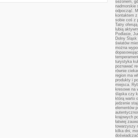
sezonem, gdy
nadmorskie 
odpocząć. M
kontaktem z
sobie coś z 
Tatry oferuj
lubią aktyw
Podlasie, J
Dolny Śląsk 
światów mieś
można wypoc
dopasowując
temperament
turystyka ku
poznawać reg
równie cieka
region ma wł
produkty i po
miejsca. Ryb
kresowe na 
śląska czy 
którą warto 
jedzenie sta
elementów p
autentyczno
krajowych po
łatwiej zauw
towarzyszy 
kilka dni, m
doświadczać