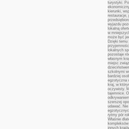
turystyki. 
ekonomiczny
kierunki, ws
restauracje,
przedsiębio
wyjazdu pozo
lokalną ofer
w mniejszyc
może być je
Dzięki temu 
przyjemności
lokalnych sp
pozostaje r
własnym kra
miejsc związ
dzieciństwe
szkolnymi w
bardziej oso
egzotyczna 
kraj, w któr
oczywisty. M
tajemnice. 
odkrywaniem
szerszej opo
udawać. Nie 
egzotycznyc
rytmy pór rok
Właśnie dlat
kompleksów 
innych kraj