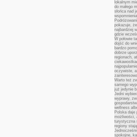
lokalnym mi
do małego 
słońca nad j
wspomnienia 
Podróżowani
pokazuje, ż
najbardziej 
gdzie wcześn
W połowie tak
dojść do wn
bardzo pomoc
dobrze upo
regionach, a
ciekawostka
najpopularni
oczywiste, a
zainteresowa
Warto też z
samego wypo
już jedynie 
Jedni wybier
wyprawy, zw
gospodarstw
wellness al
Polska daje
możliwości, a
turystyczna 
regiony staj
Jednocześni
spokojne, k