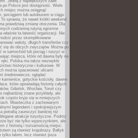
em. Jedną z największych zalet
 po Polsce jest dostępność. Wiele
ych miejsc można osiągnąć
 pociągiem lub autobusem w ciągu
. To sprawia, że nawet krótki weekend
 na prawdziwą zmianę otoczenia. Dla
nych codzienną rutyną ogromne
 właśnie ta łatwość organizacji. Nie
chodzić przez skomplikowane
lanować waluty, długich transferów czy
 się do obcych zwyczajów. Można po
ć w samochód lub pociąg i ruszyć w
wając miejsca, które od dawna były na
 ręki. Polska ma także niezwykle
zictwo historyczne i kulturowe. W
ach można spacerować ulicami
mi średniowiecze, oglądać
 kamienice, gotyckie kościoły, dawne
łace, które opowiadają historię całych
raków, Gdańsk, Wrocław, Toruń czy
ko najbardziej znane przykłady, ale
ok często kryje się w mniejszych
iach. Miasteczka z zachowanym
alnymi legendami i spokojniejszym
 potrafią zauroczyć bardziej niż
oblegane atrakcje turystyczne. Podróż
oże być nie tylko wypoczynkiem, ale
em z historią i tożsamością miejsc.
utem są również krajobrazy. Bałtyk
e tylko latem, lecz również poza