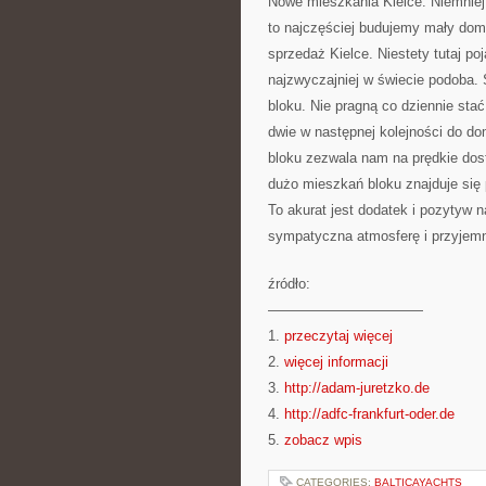
Nowe mieszkania Kielce. Niemniej 
to najczęściej budujemy mały do
sprzedaż Kielce. Niestety tutaj po
najzwyczajniej w świecie podoba. 
bloku. Nie pragną co dziennie sta
dwie w następnej kolejności do d
bloku zezwala nam na prędkie dost
dużo mieszkań bloku znajduje się
To akurat jest dodatek i pozytyw 
sympatyczna atmosferę i przyjemn
źródło:
———————————
1.
przeczytaj więcej
2.
więcej informacji
3.
http://adam-juretzko.de
4.
http://adfc-frankfurt-oder.de
5.
zobacz wpis
CATEGORIES:
BALTICAYACHTS