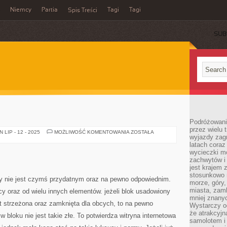
Niemcy
Partia
Tagi
Tagi
Spis Treści
SUB
Podróżowanie
przez wielu 
MIESZKANIE
LIP - 12 - 2025
MOŻLIWOŚĆ KOMENTOWANIA
ZOSTAŁA
wyjazdy zag
latach coraz
wycieczki mo
zachwytów i
jest krajem
stosunkowo n
py nie jest czymś przydatnym oraz na pewno odpowiednim.
morze, góry, 
miasta, zamk
cy oraz od wielu innych elementów. jeżeli blok usadowiony
mniej znanyc
est strzeżona oraz zamknięta dla obcych, to na pewno
Wystarczy od
że atrakcyj
bloku nie jest takie złe. To potwierdza witryna internetowa
samolotem i