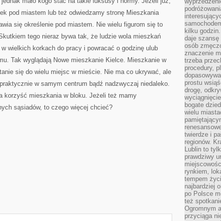
jednak mało kogo stać na takie luksusy i normy. Jeżeli już,
wyprzedzeni
podróżowania
mek pod miastem lub też odwiedzamy stronę Mieszkania
interesując
samochodem,
jawia się określenie pod miastem. Nie wielu figurom się to
kilku godzin
Skutkiem tego nieraz bywa tak, że ludzie wola mieszkań
daje szansę
osób zmęczo
ć w wielkich korkach do pracy i powracać o godzinę ulub
znaczenie ma
omu. Tak wyglądają Nowe mieszkanie Kielce. Mieszkanie w
trzeba prze
procedury, p
anie się do wielu miejsc w mieście. Nie ma co ukrywać, ale
dopasowywać
prostu wsiąś
 praktycznie w samym centrum bądź nadzwyczaj niedaleko.
drogę, odkry
na korzyść mieszkania w bloku. Jeżeli też mamy
wyciągnięcie
bogate dzied
ych sąsiadów, to czego więcej chcieć?
wielu miast
pamiętający
renesansowe
twierdze i pa
regionów. K
Lublin to tyl
prawdziwy ur
miejscowośc
rynkiem, lok
tempem życia
najbardziej 
po Polsce m
też spotkani
Ogromnym at
przyciąga ni