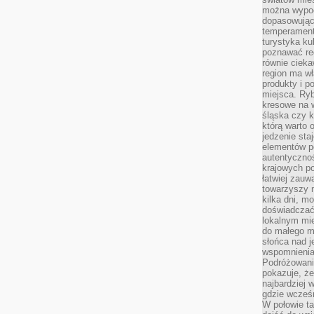
można wypoc
dopasowując
temperament
turystyka ku
poznawać reg
równie cieka
region ma wł
produkty i po
miejsca. Ryb
kresowe na 
śląska czy 
którą warto 
jedzenie sta
elementów p
autentyczno
krajowych po
łatwiej zauw
towarzyszy 
kilka dni, m
doświadczać
lokalnym mi
do małego 
słońca nad j
wspomnienia 
Podróżowani
pokazuje, ż
najbardziej 
gdzie wcześn
W połowie tak