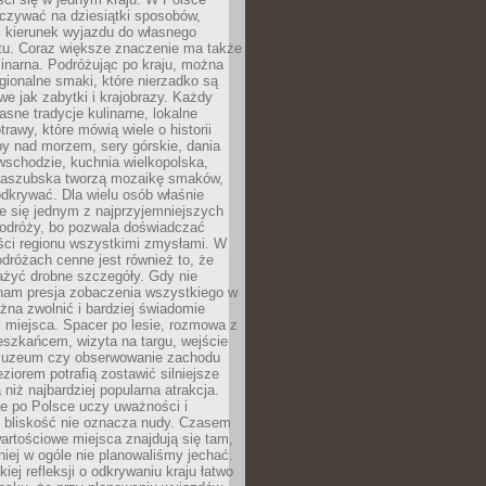
zywać na dziesiątki sposobów,
 kierunek wyjazdu do własnego
u. Coraz większe znaczenie ma także
linarna. Podróżując po kraju, można
ionalne smaki, które nierzadko są
we jak zabytki i krajobrazy. Każdy
asne tradycje kulinarne, lokalne
trawy, które mówią wiele o historii
y nad morzem, sery górskie, dania
wschodzie, kuchnia wielkopolska,
kaszubska tworzą mozaikę smaków,
odkrywać. Dla wielu osób właśnie
je się jednym z najprzyjemniejszych
odróży, bo pozwala doświadczać
ści regionu wszystkimi zmysłami. W
dróżach cenne jest również to, że
ażyć drobne szczegóły. Gdy nie
nam presja zobaczenia wszystkiego w
ożna zwolnić i bardziej świadomie
 miejsca. Spacer po lesie, rozmowa z
eszkańcem, wizyta na targu, wejście
muzeum czy obserwowanie zachodu
eziorem potrafią zostawić silniejsze
niż najbardziej popularna atrakcja.
e po Polsce uczy uważności i
e bliskość nie oznacza nudy. Czasem
wartościowe miejsca znajdują się tam,
iej w ogóle nie planowaliśmy jechać.
iej refleksji o odkrywaniu kraju łatwo