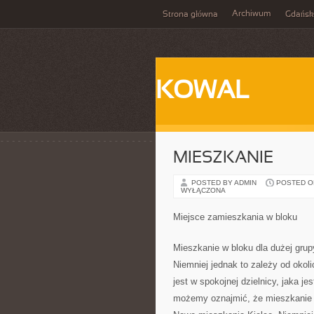
Archiwum
Strona główna
Gdańsk
KOWAL
MIESZKANIE
POSTED BY ADMIN
POSTED ON 
WYŁĄCZONA
Miejsce zamieszkania w bloku
Mieszkanie w bloku dla dużej gru
Niemniej jednak to zależy od okoli
jest w spokojnej dzielnicy, jaka j
możemy oznajmić, że mieszkanie w 