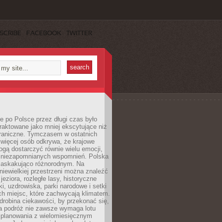
SCRIBE
FACEBOOK
TWITTER
 po Polsce przez długi czas było
traktowane jako mniej ekscytujące niż
raniczne. Tymczasem w ostatnich
 więcej osób odkrywa, że krajowe
gą dostarczyć równie wielu emocji,
 niezapomnianych wspomnień. Polska
 zaskakująco różnorodnym. Na
iewielkiej przestrzeni można znaleźć
jeziora, rozległe lasy, historyczne
i, uzdrowiska, parki narodowe i setki
h miejsc, które zachwycają klimatem.
robina ciekawości, by przekonać się,
na podróż nie zawsze wymaga lotu
 planowania z wielomiesięcznym