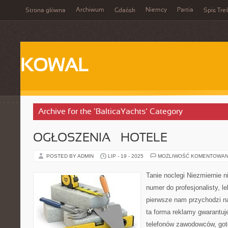
Archiwum
Niemcy
Partia
Strona główna
Gdańsk
Spis Treś
KOWAL
Archive for the ‘BalticaYachts’ Category
OGŁOSZENIA – HOTELE
POSTED BY ADMIN
LIP - 19 - 2025
MOŻLIWOŚĆ KOMENTOWAN
Tanie noclegi Niezmiernie 
numer do profesjonalisty, l
pierwsze nam przychodzi n
ta forma reklamy gwarantuj
telefonów zawodowców, go