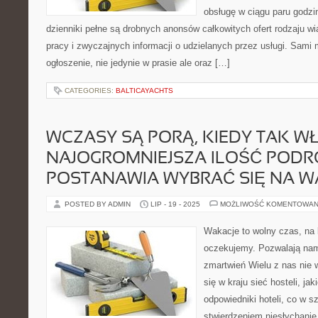
obsługę w ciągu paru godzi
dzienniki pełne są drobnych anonsów całkowitych ofert rodzaju 
pracy i zwyczajnych informacji o udzielanych przez usługi. Sam
ogłoszenie, nie jedynie w prasie ale oraz […]
CATEGORIES:
BALTICAYACHTS
WCZASY SĄ PORĄ, KIEDY TAK W
NAJOGROMNIEJSZA ILOŚĆ POD
POSTANAWIA WYBRAĆ SIĘ NA W
POSTED BY ADMIN
LIP - 19 - 2025
MOŻLIWOŚĆ KOMENTOWAN
Wakacje to wolny czas, na k
oczekujemy. Pozwalają na
zmartwień Wielu z nas nie w
się w kraju sieć hosteli, j
odpowiedniki hoteli, co w s
stwierdzeniem niesłychani