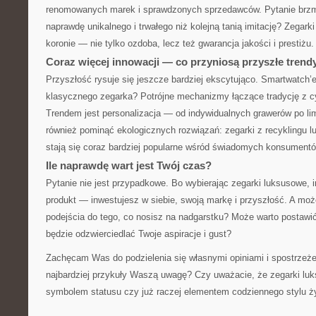
renomowanych marek i sprawdzonych sprzedawców. Pytanie brzmi:
naprawdę unikalnego i trwałego niż kolejną tanią imitację? Zegarki
koronie — nie tylko ozdoba, lecz też gwarancja jakości i prestiżu.
Coraz więcej innowacji — co przyniosą przyszłe trend
Przyszłość rysuje się jeszcze bardziej ekscytująco. Smartwatch’
klasycznego zegarka? Potrójne mechanizmy łączące tradycję z c
Trendem jest personalizacja — od indywidualnych grawerów po li
również pominąć ekologicznych rozwiązań: zegarki z recyklingu 
stają się coraz bardziej popularne wśród świadomych konsumentó
Ile naprawdę wart jest Twój czas?
Pytanie nie jest przypadkowe. Bo wybierając zegarki luksusowe, i
produkt — inwestujesz w siebie, swoją markę i przyszłość. A moż
podejścia do tego, co nosisz na nadgarstku? Może warto postawi
będzie odzwierciedlać Twoje aspiracje i gust?
Zachęcam Was do podzielenia się własnymi opiniami i spostrzeże
najbardziej przykuły Waszą uwagę? Czy uważacie, że zegarki lu
symbolem statusu czy już raczej elementem codziennego stylu ż