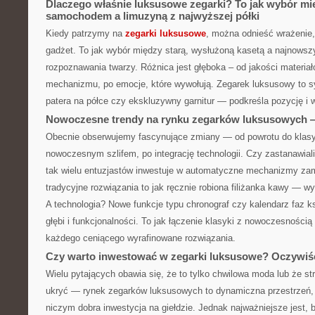
Dlaczego właśnie luksusowe zegarki? To jak wybór m
samochodem a limuzyną z najwyższej półki
Kiedy patrzymy na
zegarki luksusowe
, można odnieść wrażenie, 
gadżet. To jak wybór między starą, wysłużoną kasetą a najnows
rozpoznawania twarzy. Różnica jest głęboka – od jakości materiał
mechanizmu, po emocje, które wywołują. Zegarek luksusowy to s
patera na półce czy ekskluzywny garnitur — podkreśla pozycję i
Nowoczesne trendy na rynku zegarków luksusowych — 
Obecnie obserwujemy fascynujące zmiany — od powrotu do klas
nowoczesnym szlifem, po integrację technologii. Czy zastanawiali
tak wielu entuzjastów inwestuje w automatyczne mechanizmy za
tradycyjne rozwiązania to jak ręcznie robiona filiżanka kawy — wy
A technologia? Nowe funkcje typu chronograf czy kalendarz faz 
głębi i funkcjonalności. To jak łączenie klasyki z nowoczesnością
każdego ceniącego wyrafinowane rozwiązania.
Czy warto inwestować w zegarki luksusowe? Oczywiśc
Wielu pytających obawia się, że to tylko chwilowa moda lub że str
ukryć — rynek zegarków luksusowych to dynamiczna przestrzeń,
niczym dobra inwestycja na giełdzie. Jednak najważniejsze jest,