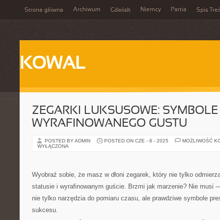
Archiwum
Niemcy
Partia
Strona główna
Gdańsk
Spis Treś
KOWAL
ZEGARKI LUKSUSOWE: SYMBOLE 
WYRAFINOWANEGO GUSTU
POSTED BY ADMIN
POSTED ON CZE - 8 - 2025
MOŻLIWOŚĆ K
WYŁĄCZONA
Wyobraź sobie, że masz w dłoni zegarek, który nie tylko odmierz
statusie i wyrafinowanym guście. Brzmi jak marzenie? Nie musi 
nie tylko narzędzia do pomiaru czasu, ale prawdziwe symbole presti
sukcesu.