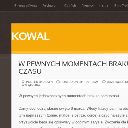
Archiwum
Niemcy
Partia
Strona główna
Gdańsk
Spis Treś
KOWAL
W PEWNYCH MOMENTACH BRAK
CZASU
POSTED BY ADMIN
POSTED ON LIP - 29 - 2025
MOŻLIWOŚĆ 
WYŁĄCZONA
W pewnych jednoznacznych momentach brakuje nam czasu
Damy obchodzą własne święto 8 marca. Wtedy każdy pan ma ob
tym najbliższym (żonie, matce, siostrze, córce) złożyć należyte 
przyzwoicie będą się opisywały w ogólnym zarysie. Życzenia dla