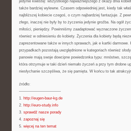
jedynie kwestię: wszystkiego najważniejszego z okazji dnia kobie
także bardziej wylewne. Czasem odpowiedniej jest, kiedy tak właś
najbliższej kobiecie czegoś, o czym najbardziej fantazjuje. Z pe
złego, inaczej nie były by to życzenia jedynie groźba. Na ogół ż
miłości, pieniędzy. Powinniśmy zaadaptować wyznaczone życzeni
również w odniesieniu do kobiety. Życzenia dla kobiety będą niez
zaprezentowane także w innych sprawach, jak e kartki darmowe. K
przypadkach pozostają uwzględnione w kategoriach również sł
panowie mają swoje dowcipne powiedzonka typu: mnóstwo, szczęśc
która otrzymuje w taki dzień niemało życzeń a przy tym drobne u
niesłychanie szczęśliwa, że się pamięta. W końcu to tak atrakcyj
źródło:
———————————
1.
http://eugen-baur-kg.de
2.
http://euro-study.info
3.
sprawdź nasze porady
4.
zapoznaj się
5.
więcej na ten temat