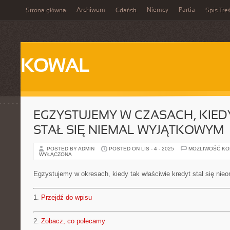
Archiwum
Niemcy
Partia
Strona główna
Gdańsk
Spis Treś
KOWAL
EGZYSTUJEMY W CZASACH, KIED
STAŁ SIĘ NIEMAL WYJĄTKOWYM
POSTED BY ADMIN
POSTED ON LIS - 4 - 2025
MOŻLIWOŚĆ K
WYŁĄCZONA
Egzystujemy w okresach, kiedy tak właściwie kredyt stał się nie
1.
Przejdź do wpisu
2.
Zobacz, co polecamy