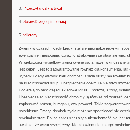
3.
Przeczytaj cały artykuł
4.
Sprawdź więcej informacji
5.
felietony
Żyjemy w czasach, kiedy kredyt stał się nieomalże jedynym sp
ewentualnie mieszkania. Coraz to atrakcyjniejsze stają się więc 
W większości wypadków proponowane są, a nawet wymuszane prz
jest debet. Jest to zagwarantowanie również dla konsumenta, ja
wypadku kiedy wartość nieruchomości spada straty ma również 
na Nieruchomości skup. Ubezpieczenie obejmuje nie tylko szcz
Docierają do tego części składowe lokalu. Podłoża, stropy, ściany,
Ubezpieczając nieruchomość chronimy ją również od zdarzeń losow
zaplanować pożaru, huraganu, czy powodzi. Takie zagwarantowan
psychiczny. Tracąc dorobek życia możemy spodziewać się odszko
oryginalny start. Polisa zabezpieczająca nieruchomość nie jest t
uważają, że warta swojej ceny. Nic albowiem nie zastąpi posiad