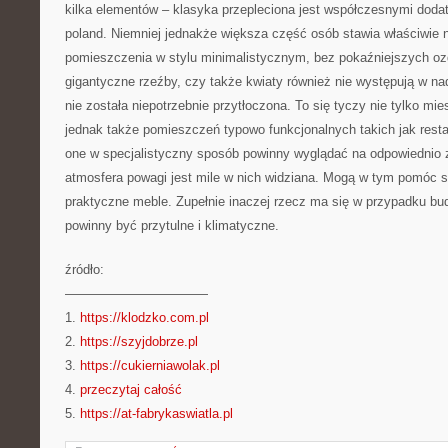
kilka elementów – klasyka przepleciona jest współczesnymi doda
poland. Niemniej jednakże większa część osób stawia właściwie 
pomieszczenia w stylu minimalistycznym, bez pokaźniejszych ozd
gigantyczne rzeźby, czy także kwiaty również nie występują w na
nie została niepotrzebnie przytłoczona. To się tyczy nie tylko m
jednak także pomieszczeń typowo funkcjonalnych takich jak resta
one w specjalistyczny sposób powinny wyglądać na odpowiednio
atmosfera powagi jest mile w nich widziana. Mogą w tym pomóc s
praktyczne meble. Zupełnie inaczej rzecz ma się w przypadku b
powinny być przytulne i klimatyczne.
źródło:
———————————
1.
https://klodzko.com.pl
2.
https://szyjdobrze.pl
3.
https://cukierniawolak.pl
4.
przeczytaj całość
5.
https://at-fabrykaswiatla.pl