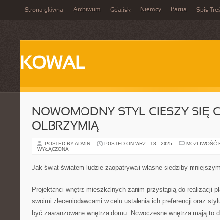
Archiwum
Niemcy
Partia
Strona główna
Gdańsk
Spis Treś
KOWAL
NOWOMODNY STYL CIESZY SIĘ
OLBRZYMIĄ
POSTED BY ADMIN
POSTED ON WRZ - 18 - 2025
MOŻLIWOŚĆ 
WYŁĄCZONA
Jak świat światem ludzie zaopatrywali własne siedziby mniejszym
Projektanci wnętrz mieszkalnych zanim przystąpią do realizacji pl
swoimi zleceniodawcami w celu ustalenia ich preferencji oraz styl
być zaaranżowane wnętrza domu. Nowoczesne wnętrza mają to do 