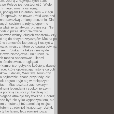
em. Jedną z największych zalet
 po Polsce jest dostępność. Wiele
ych miejsc można osiągnąć
 pociągiem lub autobusem w ciągu
. To sprawia, że nawet krótki weekend
 na prawdziwą zmianę otoczenia. Dla
nych codzienną rutyną ogromne
 właśnie ta łatwość organizacji. Nie
chodzić przez skomplikowane
lanować waluty, długich transferów czy
 się do obcych zwyczajów. Można po
ć w samochód lub pociąg i ruszyć w
wając miejsca, które od dawna były na
 ręki. Polska ma także niezwykle
zictwo historyczne i kulturowe. W
ach można spacerować ulicami
mi średniowiecze, oglądać
 kamienice, gotyckie kościoły, dawne
łace, które opowiadają historię całych
raków, Gdańsk, Wrocław, Toruń czy
ko najbardziej znane przykłady, ale
ok często kryje się w mniejszych
iach. Miasteczka z zachowanym
alnymi legendami i spokojniejszym
 potrafią zauroczyć bardziej niż
oblegane atrakcje turystyczne. Podróż
oże być nie tylko wypoczynkiem, ale
em z historią i tożsamością miejsc.
utem są również krajobrazy. Bałtyk
e tylko latem, lecz również poza