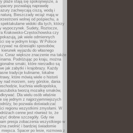
 plaże stają się spokojniejsze, a
spacery pozwalają naprawdę
azury zachwycają ciszą, wodą i
 naturą. Bieszczady wciąż mają w
przestrzeni wolnej od pośpiechu, a
ą spektakularne widoki dla tych, którzy
ny wypoczynek. Sudety, Roztocze,
ura Krakowsko-Częstochowska czy
pokazują, jak wiele odmiennych
ci się w jednym kraju. W Polsce
zywać na dziesiątki sposobów,
 kierunek wyjazdu do własnego
u. Coraz większe znaczenie ma także
linarna. Podróżując po kraju, można
ionalne smaki, które nierzadko są
we jak zabytki i krajobrazy. Każdy
asne tradycje kulinarne, lokalne
trawy, które mówią wiele o historii
y nad morzem, sery górskie, dania
wschodzie, kuchnia wielkopolska,
kaszubska tworzą mozaikę smaków,
odkrywać. Dla wielu osób właśnie
je się jednym z najprzyjemniejszych
odróży, bo pozwala doświadczać
ści regionu wszystkimi zmysłami. W
dróżach cenne jest również to, że
ażyć drobne szczegóły. Gdy nie
nam presja zobaczenia wszystkiego w
ożna zwolnić i bardziej świadomie
 miejsca. Spacer po lesie, rozmowa z