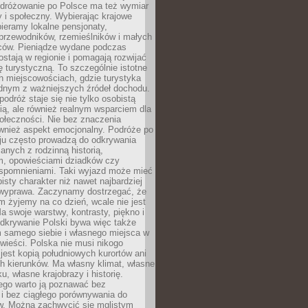
Podróżowanie po Polsce ma też wymiar
 i społeczny. Wybierając krajowe
pieramy lokalne pensjonaty,
 przewodników, rzemieślników i małych
rców. Pieniądze wydane podczas
stają w regionie i pomagają rozwijać
tę turystyczną. To szczególnie istotne
h miejscowościach, gdzie turystyka
dnym z ważniejszych źródeł dochodu.
podróż staje się nie tylko osobistą
ą, ale również realnym wsparciem dla
ołeczności. Nie bez znaczenia
ównież aspekt emocjonalny. Podróże po
ju często prowadzą do odkrywania
anych z rodzinną historią,
m, opowieściami dziadków czy
spomnieniami. Taki wyjazd może mieć
bisty charakter niż nawet najbardziej
wyprawa. Zaczynamy dostrzegać, że
ym żyjemy na co dzień, wcale nie jest
a swoje warstwy, kontrasty, piękno i
Odkrywanie Polski bywa więc także
 samego siebie i własnego miejsca w
wieści. Polska nie musi nikogo
jest kopią południowych kurortów ani
h kierunków. Ma własny klimat, własne
u, własne krajobrazy i historię.
ego warto ją poznawać bez
i bez ciągłego porównywania do
ów. Można zachwycić się mglistym