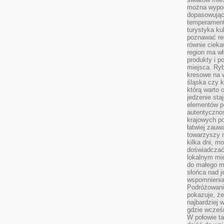
można wypoc
dopasowując
temperament
turystyka ku
poznawać reg
równie cieka
region ma wł
produkty i po
miejsca. Ryb
kresowe na 
śląska czy 
którą warto 
jedzenie sta
elementów p
autentyczno
krajowych po
łatwiej zauw
towarzyszy 
kilka dni, m
doświadczać
lokalnym mi
do małego 
słońca nad j
wspomnienia 
Podróżowani
pokazuje, ż
najbardziej 
gdzie wcześn
W połowie tak