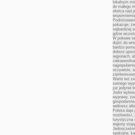
lokalnym mi
do małego 
słońca nad j
wspomnienia 
Podróżowani
pokazuje, ż
najbardziej 
gdzie wcześn
W połowie tak
dojść do wn
bardzo pomoc
dobrze upo
regionach, a
ciekawostka
najpopularni
oczywiste, a
zainteresowa
Warto też z
samego wypo
już jedynie 
Jedni wybier
wyprawy, zw
gospodarstw
wellness al
Polska daje
możliwości, a
turystyczna 
regiony staj
Jednocześni
spokojne, k