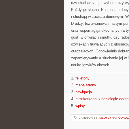
czy słuchamy jej z wyboru, czy w
Każdy jej słucha. Pasjonaci zdoby
i słuchają w zaciszu domowym. Wy
Drudzy, też zwariowani na tym pu
oraz wspomagają ukochanych artys
gust, w chwilach smutku czy rado
dźwiękach fruwających z głośnikó
otaczających. Odpowiednio dobra
zapamiętywanie a słuchanie jej w i
naukę języków obcych.
1.
felietony
2.
mapa strony
3.
nawigacja
4.
http://drkappl-kinesiologie.de/sp
5.
wpisy
CATEGORIES:
MEDYCYNA PODRÓŻ