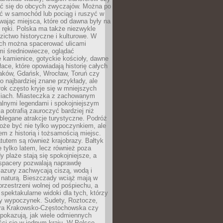
 się do obcych zwyczajów. Można po
ć w samochód lub pociąg i ruszyć w
wając miejsca, które od dawna były na
 ręki. Polska ma także niezwykle
zictwo historyczne i kulturowe. W
ach można spacerować ulicami
mi średniowiecze, oglądać
 kamienice, gotyckie kościoły, dawne
łace, które opowiadają historię całych
raków, Gdańsk, Wrocław, Toruń czy
ko najbardziej znane przykłady, ale
ok często kryje się w mniejszych
iach. Miasteczka z zachowanym
alnymi legendami i spokojniejszym
 potrafią zauroczyć bardziej niż
oblegane atrakcje turystyczne. Podróż
oże być nie tylko wypoczynkiem, ale
em z historią i tożsamością miejsc.
utem są również krajobrazy. Bałtyk
e tylko latem, lecz również poza
 plaże stają się spokojniejsze, a
spacery pozwalają naprawdę
azury zachwycają ciszą, wodą i
 naturą. Bieszczady wciąż mają w
przestrzeni wolnej od pośpiechu, a
ą spektakularne widoki dla tych, którzy
ny wypoczynek. Sudety, Roztocze,
ura Krakowsko-Częstochowska czy
pokazują, jak wiele odmiennych
ci się w jednym kraju. W Polsce