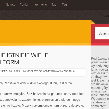
Niemcy
Partia
Tagi
Tagi
Spis Treści
SUB
E ISTNIEJE WIELE
Podróżowanie
 FORM
przez wielu 
wyjazdy zag
latach coraz
NA
 PAŹ - 14 - 2025
MOŻLIWOŚĆ KOMENTOWANIA
ZOSTAŁA
wycieczki mo
CAŁYM
ŚWIECIE
zachwytów i
ISTNIEJE
jest krajem
WIELE
zą Państwo Młodzi w dniu swojego ślubu, jest dużo
stosunkowo n
RÓŻNORODNYCH
FORM
morze, góry, 
miasta, zamk
ę stanowi muzyka. Bez baczenia na gatunek, ostry rock lub
mniej znanyc
Wystarczy od
sze zezwala na zapomnienie, przeniesienie się do innego
że atrakcyj
j się nie liczyło. Muzyka akompaniuje nam przez całe życie,
samolotem i