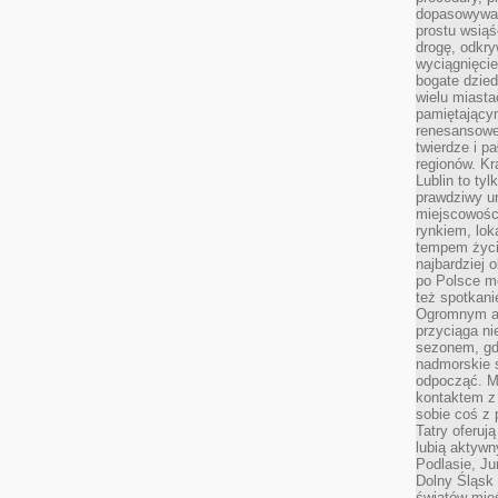
dopasowywać
prostu wsiąś
drogę, odkry
wyciągnięcie
bogate dzied
wielu miast
pamiętający
renesansowe
twierdze i pa
regionów. K
Lublin to tyl
prawdziwy ur
miejscowośc
rynkiem, lok
tempem życia
najbardziej 
po Polsce m
też spotkani
Ogromnym at
przyciąga ni
sezonem, gdy
nadmorskie 
odpocząć. M
kontaktem z
sobie coś z 
Tatry oferuj
lubią aktyw
Podlasie, J
Dolny Śląsk 
światów mieś