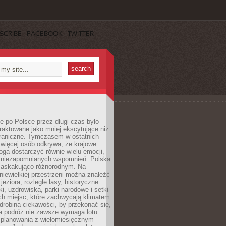
SCRIBE
FACEBOOK
TWITTER
 po Polsce przez długi czas było
traktowane jako mniej ekscytujące niż
raniczne. Tymczasem w ostatnich
 więcej osób odkrywa, że krajowe
gą dostarczyć równie wielu emocji,
 niezapomnianych wspomnień. Polska
 zaskakująco różnorodnym. Na
iewielkiej przestrzeni można znaleźć
jeziora, rozległe lasy, historyczne
i, uzdrowiska, parki narodowe i setki
h miejsc, które zachwycają klimatem.
robina ciekawości, by przekonać się,
na podróż nie zawsze wymaga lotu
 planowania z wielomiesięcznym