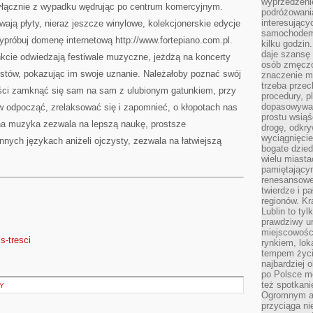
wyprzedzeni
yłącznie z wypadku wędrując po centrum komercyjnym.
podróżowania
interesując
wają płyty, nieraz jeszcze winylowe, kolekcjonerskie edycje
samochodem,
próbuj domenę internetową http://www.fortepiano.com.pl.
kilku godzin
daje szansę
nkcie odwiedzają festiwale muzyczne, jeżdżą na koncerty
osób zmęczo
tów, pokazując im swoje uznanie. Należałoby poznać swój
znaczenie ma
trzeba prze
ści zamknąć się sam na sam z ulubionym gatunkiem, przy
procedury, p
dopasowywać
w odpocząć, zrelaksować się i zapomnieć, o kłopotach nas
prostu wsiąś
na muzyka zezwala na lepszą naukę, prostsze
drogę, odkry
wyciągnięcie
nnych językach aniżeli ojczysty, zezwala na łatwiejszą
bogate dzied
wielu miast
pamiętający
renesansowe
twierdze i pa
regionów. K
Lublin to tyl
prawdziwy ur
miejscowośc
is-tresci
rynkiem, lok
tempem życia
najbardziej 
po Polsce m
też spotkani
Y
Ogromnym at
przyciąga ni