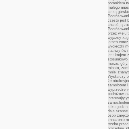
porankiem n
małego mias
ciszą górsk
Podróżowani
często jest 
chcieć ją z
Podróżowanie
przez wielu 
wyjazdy zag
latach coraz
wycieczki mo
zachwytów i
jest krajem
stosunkowo n
morze, góry, 
miasta, zamk
mniej znanyc
Wystarczy od
że atrakcyj
samolotem i
wyprzedzeni
podróżowania
interesując
samochodem,
kilku godzin
daje szansę
osób zmęczo
znaczenie ma
trzeba prze
procedury, p