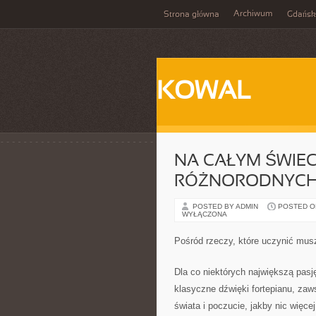
Archiwum
Strona główna
Gdańsk
KOWAL
NA CAŁYM ŚWIECI
RÓŻNORODNYCH
POSTED BY ADMIN
POSTED ON
WYŁĄCZONA
Pośród rzeczy, które uczynić mus
Dla co niektórych największą pasj
klasyczne dźwięki fortepianu, zaw
świata i poczucie, jakby nic więce