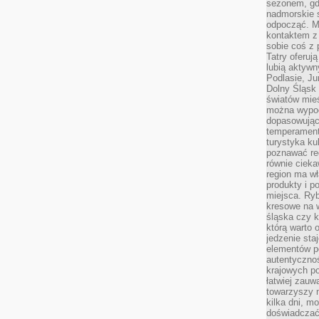
sezonem, gdy
nadmorskie 
odpocząć. M
kontaktem z
sobie coś z 
Tatry oferuj
lubią aktyw
Podlasie, J
Dolny Śląsk 
światów mieś
można wypoc
dopasowując
temperament
turystyka ku
poznawać reg
równie cieka
region ma wł
produkty i po
miejsca. Ryb
kresowe na 
śląska czy 
którą warto 
jedzenie sta
elementów p
autentyczno
krajowych po
łatwiej zauw
towarzyszy 
kilka dni, m
doświadczać