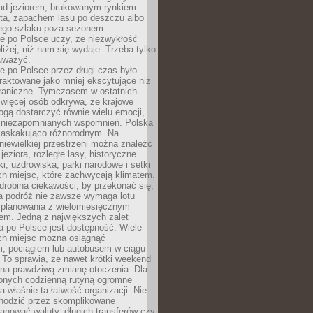
ad jeziorem, brukowanym rynkiem
ta, zapachem lasu po deszczu albo
iego szlaku poza sezonem.
e po Polsce uczy, że niezwykłość
bliżej, niż nam się wydaje. Trzeba tylko
auważyć.
 po Polsce przez długi czas było
traktowane jako mniej ekscytujące niż
raniczne. Tymczasem w ostatnich
 więcej osób odkrywa, że krajowe
gą dostarczyć równie wielu emocji,
 niezapomnianych wspomnień. Polska
 zaskakująco różnorodnym. Na
iewielkiej przestrzeni można znaleźć
jeziora, rozległe lasy, historyczne
i, uzdrowiska, parki narodowe i setki
h miejsc, które zachwycają klimatem.
robina ciekawości, by przekonać się,
na podróż nie zawsze wymaga lotu
 planowania z wielomiesięcznym
em. Jedną z największych zalet
 po Polsce jest dostępność. Wiele
ych miejsc można osiągnąć
 pociągiem lub autobusem w ciągu
. To sprawia, że nawet krótki weekend
 na prawdziwą zmianę otoczenia. Dla
nych codzienną rutyną ogromne
 właśnie ta łatwość organizacji. Nie
chodzić przez skomplikowane
lanować waluty, długich transferów czy