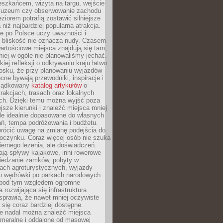
eszkańcem, wizyta na targu, wejście
muzeum czy obserwowanie zachodu
eziorem potrafią zostawić silniejsze
niż najbardziej popularna atrakcja.
e po Polsce uczy uważności i
e bliskość nie oznacza nudy. Czasem
wartościowe miejsca znajdują się tam,
iej w ogóle nie planowaliśmy jechać.
iej refleksji o odkrywaniu kraju łatwo
iosku, że przy planowaniu wyjazdów
ne bywają przewodniki, inspiracje i
rządkowany
katalog artykułów
o
trakcjach, trasach oraz lokalnych
ch. Dzięki temu można wyjść poza
ejsze kierunki i znaleźć miejsca mniej
le idealnie dopasowane do własnych
ń, tempa podróżowania i budżetu.
wrócić uwagę na zmianę podejścia do
czynku. Coraz więcej osób nie szuka
biernego leżenia, ale doświadczeń.
ają spływy kajakowe, inni rowerowe
iedzanie zamków, pobyty w
ach agroturystycznych, wyjazdy
bo wędrówki po parkach narodowych.
 pod tym względem ogromne
 rozwijająca się infrastruktura
sprawia, że nawet mniej oczywiste
ą się coraz bardziej dostępne.
e nadal można znaleźć miejsca
ameralne i oddalone od masowej