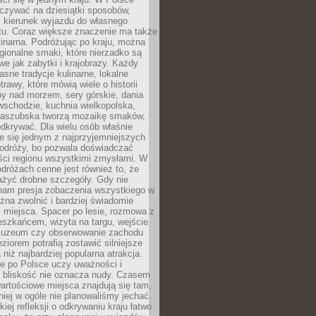
zywać na dziesiątki sposobów,
 kierunek wyjazdu do własnego
u. Coraz większe znaczenie ma także
linarna. Podróżując po kraju, można
ionalne smaki, które nierzadko są
we jak zabytki i krajobrazy. Każdy
asne tradycje kulinarne, lokalne
trawy, które mówią wiele o historii
y nad morzem, sery górskie, dania
wschodzie, kuchnia wielkopolska,
kaszubska tworzą mozaikę smaków,
odkrywać. Dla wielu osób właśnie
je się jednym z najprzyjemniejszych
odróży, bo pozwala doświadczać
ści regionu wszystkimi zmysłami. W
dróżach cenne jest również to, że
ażyć drobne szczegóły. Gdy nie
nam presja zobaczenia wszystkiego w
ożna zwolnić i bardziej świadomie
 miejsca. Spacer po lesie, rozmowa z
eszkańcem, wizyta na targu, wejście
muzeum czy obserwowanie zachodu
eziorem potrafią zostawić silniejsze
niż najbardziej popularna atrakcja.
e po Polsce uczy uważności i
e bliskość nie oznacza nudy. Czasem
wartościowe miejsca znajdują się tam,
iej w ogóle nie planowaliśmy jechać.
iej refleksji o odkrywaniu kraju łatwo