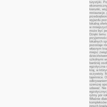
turystyki. 
ekonomiczny
kierunki, ws
restauracje,
przedsiębio
wyjazdu pozo
lokalną ofer
w mniejszyc
może być je
Dzięki temu 
przyjemności
lokalnych sp
pozostaje r
własnym kra
miejsc związ
dzieciństwe
szkolnymi w
bardziej oso
egzotyczna 
kraj, w któr
oczywisty. M
tajemnice. 
odkrywaniem
szerszej opo
udawać. Nie 
egzotycznyc
rytmy pór rok
Właśnie dlat
kompleksów 
innych kraj