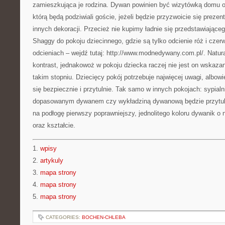
zamieszkująca je rodzina. Dywan powinien być wizytówką domu 
którą będą podziwiali goście, jeżeli będzie przyzwoicie się prezent
innych dekoracji. Przecież nie kupimy ładnie się przedstawiając
Shaggy do pokoju dziecinnego, gdzie są tylko odcienie róż i cze
odcieniach – wejdź tutaj: http://www.modnedywany.com.pl/. Natura
kontrast, jednakowoż w pokoju dziecka raczej nie jest on wskazan
takim stopniu. Dziecięcy pokój potrzebuje najwięcej uwagi, albo
się bezpiecznie i przytulnie. Tak samo w innych pokojach: sypial
dopasowanym dywanem czy wykładziną dywanową będzie przytuln
na podłogę pierwszy poprawniejszy, jednolitego koloru dywanik o
oraz kształcie.
1.
wpisy
2.
artykuly
3.
mapa strony
4.
mapa strony
5.
mapa strony
CATEGORIES:
BOCHEN-CHLEBA