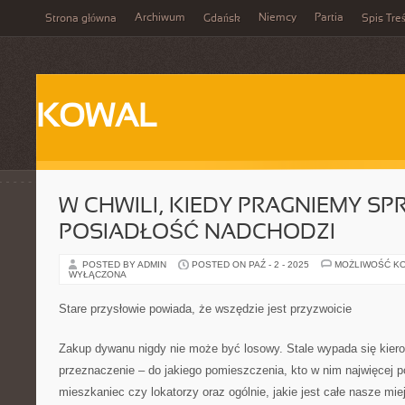
Archiwum
Niemcy
Partia
Strona główna
Gdańsk
Spis Treś
KOWAL
W CHWILI, KIEDY PRAGNIEMY S
POSIADŁOŚĆ NADCHODZI
POSTED BY ADMIN
POSTED ON PAŹ - 2 - 2025
MOŻLIWOŚĆ K
WYŁĄCZONA
Stare przysłowie powiada, że wszędzie jest przyzwoicie
Zakup dywanu nigdy nie może być losowy. Stale wypada się kier
przeznaczenie – do jakiego pomieszczenia, kto w nim najwięcej po
mieszkaniec czy lokatorzy oraz ogólnie, jakie jest całe nasze mi