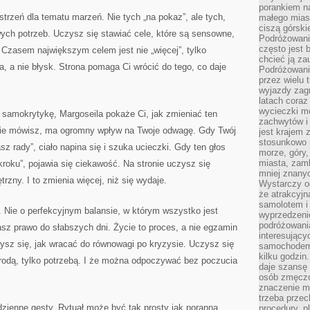
porankiem n
strzeń dla tematu marzeń. Nie tych „na pokaz”, ale tych,
małego mias
ciszą górsk
ych potrzeb. Uczysz się stawiać cele, które są sensowne,
Podróżowani
często jest 
Czasem największym celem jest nie „więcej”, tylko
chcieć ją z
a, a nie błysk. Strona pomaga Ci wrócić do tego, co daje
Podróżowanie
przez wielu 
wyjazdy zag
latach coraz
wycieczki mo
 samokrytykę, Margoseila pokaże Ci, jak zmieniać ten
zachwytów i
ebie mówisz, ma ogromny wpływ na Twoje odwagę. Gdy Twój
jest krajem
stosunkowo n
sz rady”, ciało napina się i szuka ucieczki. Gdy ten głos
morze, góry, 
miasta, zamk
kroku”, pojawia się ciekawość. Na stronie uczysz się
mniej znanyc
zny. I to zmienia więcej, niż się wydaje.
Wystarczy od
że atrakcyj
samolotem i
e. Nie o perfekcyjnym balansie, w którym wszystko jest
wyprzedzeni
podróżowania
asz prawo do słabszych dni. Życie to proces, a nie egzamin
interesując
ysz się, jak wracać do równowagi po kryzysie. Uczysz się
samochodem,
kilku godzin
grodą, tylko potrzebą. I że można odpoczywać bez poczucia
daje szansę
osób zmęczo
znaczenie ma
trzeba prze
dzienne gesty. Rytuał może być tak prosty jak poranna
procedury, p