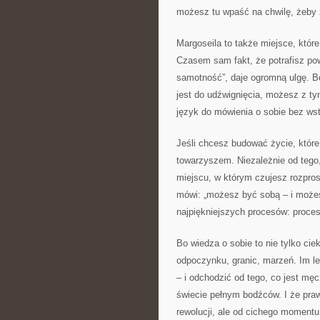
możesz tu wpaść na chwilę, żeby z
Margoseila to także miejsce, któr
Czasem sam fakt, że potrafisz powie
samotność”, daje ogromną ulgę. Bo
jest do udźwignięcia, możesz z t
język do mówienia o sobie bez ws
Jeśli chcesz budować życie, które
towarzyszem. Niezależnie od tego,
miejscu, w którym czujesz rozpro
mówi: „możesz być sobą – i możesz 
najpiękniejszych procesów: proc
Bo wiedza o sobie to nie tylko cie
odpoczynku, granic, marzeń. Im lep
– i odchodzić od tego, co jest mę
świecie pełnym bodźców. I że pra
rewolucji, ale od cichego momentu