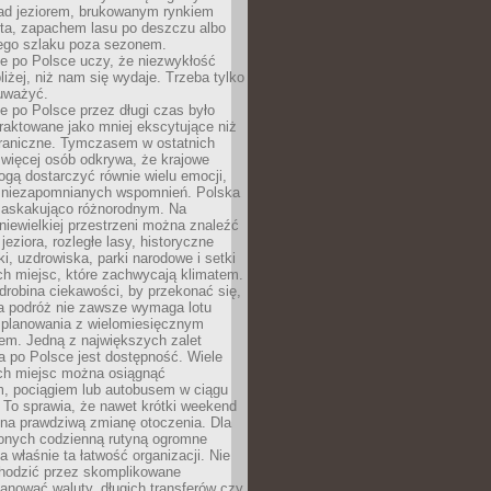
ad jeziorem, brukowanym rynkiem
ta, zapachem lasu po deszczu albo
iego szlaku poza sezonem.
e po Polsce uczy, że niezwykłość
bliżej, niż nam się wydaje. Trzeba tylko
auważyć.
 po Polsce przez długi czas było
traktowane jako mniej ekscytujące niż
raniczne. Tymczasem w ostatnich
 więcej osób odkrywa, że krajowe
gą dostarczyć równie wielu emocji,
 niezapomnianych wspomnień. Polska
 zaskakująco różnorodnym. Na
iewielkiej przestrzeni można znaleźć
jeziora, rozległe lasy, historyczne
i, uzdrowiska, parki narodowe i setki
h miejsc, które zachwycają klimatem.
robina ciekawości, by przekonać się,
na podróż nie zawsze wymaga lotu
 planowania z wielomiesięcznym
em. Jedną z największych zalet
 po Polsce jest dostępność. Wiele
ych miejsc można osiągnąć
 pociągiem lub autobusem w ciągu
. To sprawia, że nawet krótki weekend
 na prawdziwą zmianę otoczenia. Dla
nych codzienną rutyną ogromne
 właśnie ta łatwość organizacji. Nie
chodzić przez skomplikowane
lanować waluty, długich transferów czy