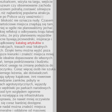
eszkańcem, wizyta na targu, wejście
muzeum czy obserwowanie zachodu
eziorem potrafią zostawić silniejsze
niż najbardziej popularna atrakcja.
e po Polsce uczy uważności i
e bliskość nie oznacza nudy. Czasem
wartościowe miejsca znajdują się tam,
iej w ogóle nie planowaliśmy jechać.
iej refleksji o odkrywaniu kraju łatwo
iosku, że przy planowaniu wyjazdów
ne bywają przewodniki, inspiracje i
rządkowany
katalog artykułów
o
trakcjach, trasach oraz lokalnych
ch. Dzięki temu można wyjść poza
ejsze kierunki i znaleźć miejsca mniej
le idealnie dopasowane do własnych
ń, tempa podróżowania i budżetu.
wrócić uwagę na zmianę podejścia do
czynku. Coraz więcej osób nie szuka
biernego leżenia, ale doświadczeń.
ają spływy kajakowe, inni rowerowe
iedzanie zamków, pobyty w
ach agroturystycznych, wyjazdy
bo wędrówki po parkach narodowych.
 pod tym względem ogromne
 rozwijająca się infrastruktura
sprawia, że nawet mniej oczywiste
ą się coraz bardziej dostępne.
e nadal można znaleźć miejsca
ameralne i oddalone od masowej