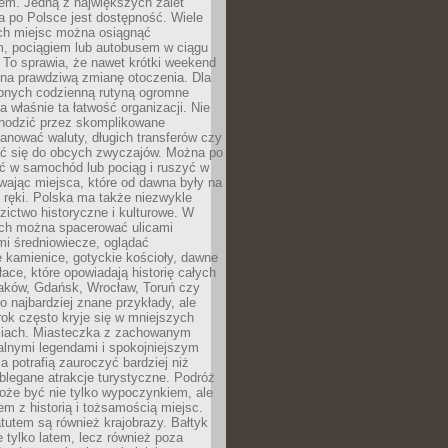
em. Jedną z największych zalet
 po Polsce jest dostępność. Wiele
ych miejsc można osiągnąć
 pociągiem lub autobusem w ciągu
. To sprawia, że nawet krótki weekend
 na prawdziwą zmianę otoczenia. Dla
nych codzienną rutyną ogromne
 właśnie ta łatwość organizacji. Nie
chodzić przez skomplikowane
lanować waluty, długich transferów czy
 się do obcych zwyczajów. Można po
ć w samochód lub pociąg i ruszyć w
wając miejsca, które od dawna były na
 ręki. Polska ma także niezwykle
zictwo historyczne i kulturowe. W
ach można spacerować ulicami
mi średniowiecze, oglądać
 kamienice, gotyckie kościoły, dawne
łace, które opowiadają historię całych
raków, Gdańsk, Wrocław, Toruń czy
ko najbardziej znane przykłady, ale
ok często kryje się w mniejszych
iach. Miasteczka z zachowanym
alnymi legendami i spokojniejszym
 potrafią zauroczyć bardziej niż
oblegane atrakcje turystyczne. Podróż
oże być nie tylko wypoczynkiem, ale
em z historią i tożsamością miejsc.
utem są również krajobrazy. Bałtyk
e tylko latem, lecz również poza