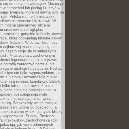
 się do obcych zwyczajów. Można po
ć w samochód lub pociąg i ruszyć w
wając miejsca, które od dawna były na
 ręki. Polska ma także niezwykle
zictwo historyczne i kulturowe. W
ach można spacerować ulicami
mi średniowiecze, oglądać
 kamienice, gotyckie kościoły, dawne
łace, które opowiadają historię całych
raków, Gdańsk, Wrocław, Toruń czy
ko najbardziej znane przykłady, ale
ok często kryje się w mniejszych
iach. Miasteczka z zachowanym
alnymi legendami i spokojniejszym
 potrafią zauroczyć bardziej niż
oblegane atrakcje turystyczne. Podróż
oże być nie tylko wypoczynkiem, ale
em z historią i tożsamością miejsc.
utem są również krajobrazy. Bałtyk
e tylko latem, lecz również poza
 plaże stają się spokojniejsze, a
spacery pozwalają naprawdę
azury zachwycają ciszą, wodą i
 naturą. Bieszczady wciąż mają w
przestrzeni wolnej od pośpiechu, a
ą spektakularne widoki dla tych, którzy
ny wypoczynek. Sudety, Roztocze,
ura Krakowsko-Częstochowska czy
pokazują, jak wiele odmiennych
ci się w jednym kraju. W Polsce