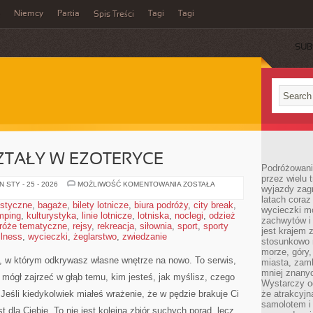
Niemcy
Partia
Tagi
Tagi
Spis Treści
SUB
SZTAŁY W EZOTERYCE
Podróżowanie
przez wielu 
KAMIENIE
 STY - 25 - 2026
MOŻLIWOŚĆ KOMENTOWANIA
ZOSTAŁA
wyjazdy zag
I
latach coraz
KRYSZTAŁY
ystyczne
,
bagaże
,
bilety lotnicze
,
biura podróży
,
city break
,
W
wycieczki mo
mping
,
kulturystyka
,
linie lotnicze
,
lotniska
,
noclegi
EZOTERYCE
,
odzież
zachwytów i
róże tematyczne
,
rejsy
,
rekreacja
,
siłownia
,
sport
,
sporty
jest krajem
llness
,
wycieczki
,
żeglarstwo
,
zwiedzanie
stosunkowo n
morze, góry, 
e, w którym odkrywasz własne wnętrze na nowo. To serwis,
miasta, zamk
mniej znanyc
 mógł zajrzeć w głąb temu, kim jesteś, jak myślisz, czego
Wystarczy od
eśli kiedykolwiek miałeś wrażenie, że w pędzie brakuje Ci
że atrakcyj
samolotem i
 dla Ciebie. To nie jest kolejna zbiór suchych porad, lecz