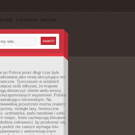
SCRIBE
FACEBOOK
TWITTER
 po Polsce przez długi czas było
traktowane jako mniej ekscytujące niż
raniczne. Tymczasem w ostatnich
 więcej osób odkrywa, że krajowe
gą dostarczyć równie wielu emocji,
 niezapomnianych wspomnień. Polska
 zaskakująco różnorodnym. Na
iewielkiej przestrzeni można znaleźć
jeziora, rozległe lasy, historyczne
i, uzdrowiska, parki narodowe i setki
h miejsc, które zachwycają klimatem.
robina ciekawości, by przekonać się,
na podróż nie zawsze wymaga lotu
 planowania z wielomiesięcznym