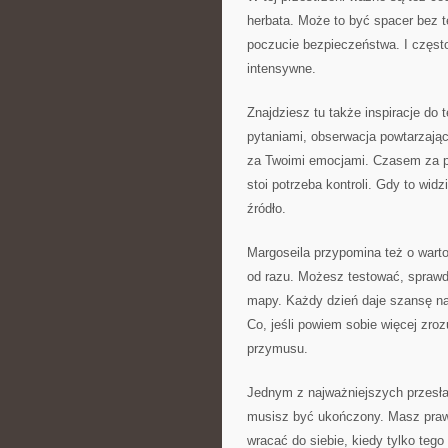
herbata. Może to być spacer bez te
poczucie bezpieczeństwa. I często
intensywne.
Znajdziesz tu także inspiracje do 
pytaniami, obserwacja powtarzając
za Twoimi emocjami. Czasem za p
stoi potrzeba kontroli. Gdy to wi
źródło.
Margoseila przypomina też o wart
od razu. Możesz testować, sprawd
mapy. Każdy dzień daje szansę na 
Co, jeśli powiem sobie więcej zro
przymusu.
Jednym z najważniejszych przesła
musisz być ukończony. Masz praw
wracać do siebie, kiedy tylko tego 