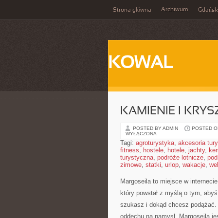
Archiwum
Strona główna
Gdańsk
KOWAL
KAMIENIE I KRY
POSTED BY ADMIN
POSTED ON
WYŁĄCZONA
Tagi:
agroturystyka
,
akcesoria tur
fitness
,
hostele
,
hotele
,
jachty
,
ke
turystyczna
,
podróże lotnicze
,
pod
zimowe
,
statki
,
urlop
,
wakacje
,
we
Margoseila to miejsce w interneci
który powstał z myślą o tym, abyś
szukasz i dokąd chcesz podążać. J
oddechu na namysł, Margoseila jest