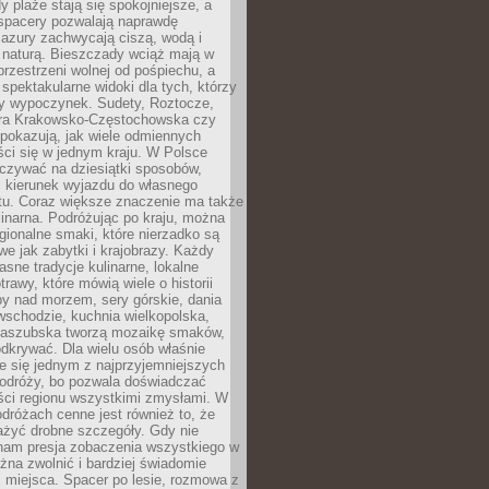
 plaże stają się spokojniejsze, a
spacery pozwalają naprawdę
azury zachwycają ciszą, wodą i
 naturą. Bieszczady wciąż mają w
przestrzeni wolnej od pośpiechu, a
ą spektakularne widoki dla tych, którzy
ny wypoczynek. Sudety, Roztocze,
ura Krakowsko-Częstochowska czy
pokazują, jak wiele odmiennych
ci się w jednym kraju. W Polsce
zywać na dziesiątki sposobów,
 kierunek wyjazdu do własnego
u. Coraz większe znaczenie ma także
linarna. Podróżując po kraju, można
ionalne smaki, które nierzadko są
we jak zabytki i krajobrazy. Każdy
asne tradycje kulinarne, lokalne
trawy, które mówią wiele o historii
y nad morzem, sery górskie, dania
wschodzie, kuchnia wielkopolska,
kaszubska tworzą mozaikę smaków,
odkrywać. Dla wielu osób właśnie
je się jednym z najprzyjemniejszych
odróży, bo pozwala doświadczać
ści regionu wszystkimi zmysłami. W
dróżach cenne jest również to, że
ażyć drobne szczegóły. Gdy nie
nam presja zobaczenia wszystkiego w
ożna zwolnić i bardziej świadomie
 miejsca. Spacer po lesie, rozmowa z