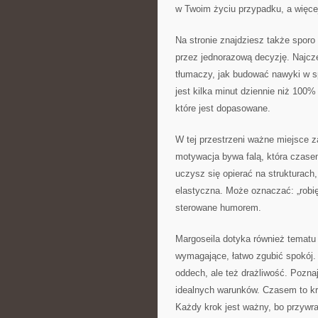
w Twoim życiu przypadku, a więcej
Na stronie znajdziesz także sporo
przez jednorazową decyzję. Najcz
tłumaczy, jak budować nawyki w 
jest kilka minut dziennie niż 100
które jest dopasowane.
W tej przestrzeni ważne miejsce z
motywacja bywa falą, która czasem 
uczysz się opierać na strukturach
elastyczna. Może oznaczać: „robię
sterowane humorem.
Margoseila dotyka również tematu 
wymagające, łatwo zgubić spokój. 
oddech, ale też drażliwość. Pozna
idealnych warunków. Czasem to kr
Każdy krok jest ważny, bo przywra