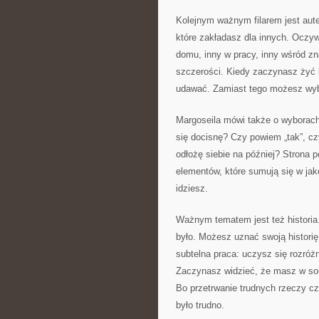
Kolejnym ważnym filarem jest aut
które zakładasz dla innych. Oczyw
domu, inny w pracy, inny wśród zn
szczerości. Kiedy zaczynasz żyć b
udawać. Zamiast tego możesz wybi
Margoseila mówi także o wyborach
się docisnę? Czy powiem „tak”, cz
odłożę siebie na później? Strona 
elementów, które sumują się w jak
idziesz.
Ważnym tematem jest też historia.
było. Możesz uznać swoją historię
subtelna praca: uczysz się rozróżn
Zaczynasz widzieć, że masz w sob
Bo przetrwanie trudnych rzeczy cz
było trudno.