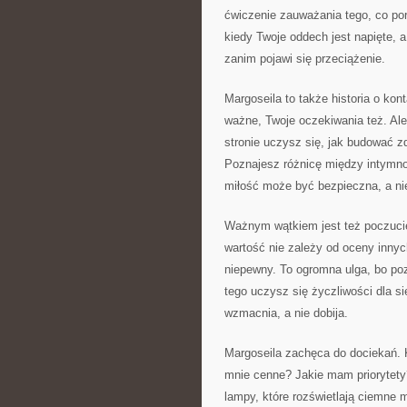
ćwiczenie zauważania tego, co po
kiedy Twoje oddech jest napięte, a
zanim pojawi się przeciążenie.
Margoseila to także historia o kont
ważne, Twoje oczekiwania też. Ale
stronie uczysz się, jak budować zd
Poznajesz różnicę między intymn
miłość może być bezpieczna, a nie
Ważnym wątkiem jest też poczucie
wartość nie zależy od oceny innyc
niepewny. To ogromna ulga, bo po
tego uczysz się życzliwości dla sie
wzmacnia, a nie dobija.
Margoseila zachęca do dociekań. K
mnie cenne? Jakie mam priorytety
lampy, które rozświetlają ciemne 