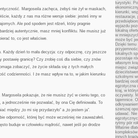
turystyki. 
ekonomiczny
entyczność. Margoseila zachęca, żebyś nie żył w maskach,
kierunki, ws
iście, każdy z nas ma różne wersje siebie: jesteś inny w
restauracje,
przedsiębio
ajomych. Ale pod spodem jest rdzeń, który pragnie
wyjazdu pozo
lokalną ofer
ardziej autentycznie, masz mniej konfliktu. Nie musisz już
w mniejszyc
erać to, co jest właściwe.
może być je
Dzięki temu 
przyjemności
. Każdy dzień to mała decyzja: czy odpocznę, czy jeszcze
lokalnych sp
pozostaje r
y postawię granicę? Czy zrobię coś dla siebie, czy znów
własnym kra
pomaga zobaczyć, że życie składa się z tych małych
miejsc związ
dzieciństwe
ość codzienności. I że masz wpływ na to, w jakim kierunku
szkolnymi w
bardziej oso
egzotyczna 
kraj, w któr
 Margoseila pokazuje, że nie musisz żyć w cieniu tego, co
oczywisty. M
tajemnice. 
, a jednocześnie nie pozwalać, by ona Cię definiowała. To
odkrywaniem
szerszej opo
iać między „to mi się przydarzyło” a „to jestem ja”.
udawać. Nie 
ie odporność, której być może wcześniej nie zauważałeś.
egzotycznyc
rytmy pór rok
ęsto buduje w człowieku mądrość, nawet jeśli po drodze
Właśnie dlat
kompleksów 
innych kraj