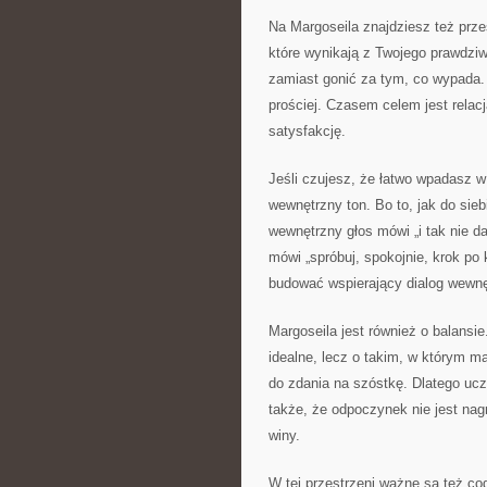
Na Margoseila znajdziesz też prze
które wynikają z Twojego prawdziw
zamiast gonić za tym, co wypada. 
prościej. Czasem celem jest relacj
satysfakcję.
Jeśli czujesz, że łatwo wpadasz w
wewnętrzny ton. Bo to, jak do si
wewnętrzny głos mówi „i tak nie da
mówi „spróbuj, spokojnie, krok po 
budować wspierający dialog wewnętr
Margoseila jest również o balansi
idealne, lecz o takim, w którym m
do zdania na szóstkę. Dlatego ucz
także, że odpoczynek nie jest na
winy.
W tej przestrzeni ważne są też co