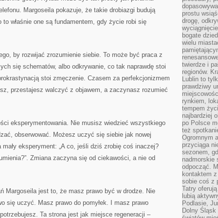
dopasowywać
lefonu. Margoseila pokazuje, że takie drobiazgi budują
prostu wsiąś
drogę, odkry
 to właśnie one są fundamentem, gdy życie robi się
wyciągnięcie
bogate dzied
wielu miast
pamiętający
tego, by rozwijać zrozumienie siebie. To może być praca z
renesansowe
twierdze i pa
ych się schematów, albo odkrywanie, co tak naprawdę stoi
regionów. K
rokrastynacją stoi zmęczenie. Czasem za perfekcjonizmem
Lublin to tyl
prawdziwy ur
dzisz, przestajesz walczyć z objawem, a zaczynasz rozumieć
miejscowośc
rynkiem, lok
tempem życia
najbardziej 
ości eksperymentowania. Nie musisz wiedzieć wszystkiego
po Polsce m
też spotkani
zać, obserwować. Możesz uczyć się siebie jak nowej
Ogromnym at
przyciąga ni
mały eksperyment: „A co, jeśli dziś zrobię coś inaczej?
sezonem, gdy
zumienia?”. Zmiana zaczyna się od ciekawości, a nie od
nadmorskie 
odpocząć. M
kontaktem z
sobie coś z 
Tatry oferuj
ń Margoseila jest to, że masz prawo być w drodze. Nie
lubią aktyw
o się uczyć. Masz prawo do pomyłek. I masz prawo
Podlasie, J
Dolny Śląsk 
potrzebujesz. Ta strona jest jak miejsce regeneracji –
światów mieś