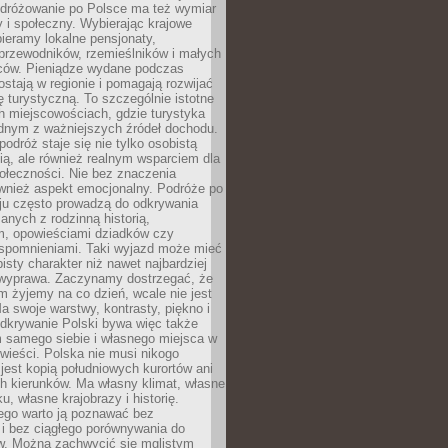
Podróżowanie po Polsce ma też wymiar
 i społeczny. Wybierając krajowe
pieramy lokalne pensjonaty,
 przewodników, rzemieślników i małych
rców. Pieniądze wydane podczas
stają w regionie i pomagają rozwijać
tę turystyczną. To szczególnie istotne
h miejscowościach, gdzie turystyka
dnym z ważniejszych źródeł dochodu.
podróż staje się nie tylko osobistą
ą, ale również realnym wsparciem dla
ołeczności. Nie bez znaczenia
ównież aspekt emocjonalny. Podróże po
ju często prowadzą do odkrywania
anych z rodzinną historią,
m, opowieściami dziadków czy
spomnieniami. Taki wyjazd może mieć
bisty charakter niż nawet najbardziej
wyprawa. Zaczynamy dostrzegać, że
ym żyjemy na co dzień, wcale nie jest
a swoje warstwy, kontrasty, piękno i
Odkrywanie Polski bywa więc także
 samego siebie i własnego miejsca w
wieści. Polska nie musi nikogo
jest kopią południowych kurortów ani
h kierunków. Ma własny klimat, własne
u, własne krajobrazy i historię.
ego warto ją poznawać bez
i bez ciągłego porównywania do
ów. Można zachwycić się mglistym