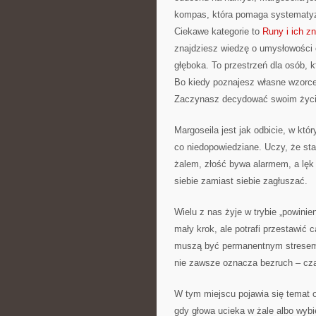
kompas, która pomaga systematyz
Ciekawe kategorie to
Runy i ich z
znajdziesz wiedzę o umysłowości 
głęboka. To przestrzeń dla osób, kt
Bo kiedy poznajesz własne wzorce
Zaczynasz decydować swoim życi
Margoseila jest jak odbicie, w któr
co niedopowiedziane. Uczy, że st
żalem, złość bywa alarmem, a lęk 
siebie zamiast siebie zagłuszać.
Wielu z nas żyje w trybie „powini
mały krok, ale potrafi przestawić
muszą być permanentnym stresem.
nie zawsze oznacza bezruch – cz
W tym miejscu pojawia się temat o
gdy głowa ucieka w żale albo wyb