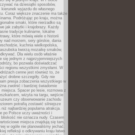
zywać na dziesiątki sposobów,
 kierunek wyjazdu do własnego
u. Coraz większe znaczenie ma także
linarna. Podróżując po kraju, można
ionalne smaki, które nierzadko są
we jak zabytki i krajobrazy. Każdy
asne tradycje kulinarne, lokalne
trawy, które mówią wiele o historii
y nad morzem, sery górskie, dania
wschodzie, kuchnia wielkopolska,
kaszubska tworzą mozaikę smaków,
odkrywać. Dla wielu osób właśnie
je się jednym z najprzyjemniejszych
odróży, bo pozwala doświadczać
ści regionu wszystkimi zmysłami. W
dróżach cenne jest również to, że
ażyć drobne szczegóły. Gdy nie
nam presja zobaczenia wszystkiego w
ożna zwolnić i bardziej świadomie
 miejsca. Spacer po lesie, rozmowa z
eszkańcem, wizyta na targu, wejście
muzeum czy obserwowanie zachodu
eziorem potrafią zostawić silniejsze
niż najbardziej popularna atrakcja.
e po Polsce uczy uważności i
e bliskość nie oznacza nudy. Czasem
wartościowe miejsca znajdują się tam,
iej w ogóle nie planowaliśmy jechać.
iej refleksji o odkrywaniu kraju łatwo