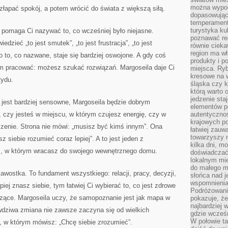
można wypoc
łapać spokój, a potem wrócić do świata z większą siłą.
dopasowując
temperament
turystyka ku
e pomaga Ci nazywać to, co wcześniej było niejasne.
poznawać reg
dzieć „to jest smutek”, „to jest frustracja”, „to jest
równie cieka
region ma wł
 to, co nazwane, staje się bardziej oswojone. A gdy coś
produkty i po
ym pracować: możesz szukać rozwiązań. Margoseila daje Ci
miejsca. Ryb
kresowe na 
tydu.
śląska czy 
którą warto 
jedzenie sta
 jest bardziej sensowne, Margoseila będzie dobrym
elementów p
 czy jesteś w miejscu, w którym czujesz energię, czy w
autentyczno
krajowych po
szenie. Strona nie mówi: „musisz być kimś innym”. Ona
łatwiej zauw
towarzyszy 
siebie rozumieć coraz lepiej”. A to jest jeden z
kilka dni, m
es, w którym wracasz do swojego wewnętrznego domu.
doświadczać
lokalnym mi
do małego 
kawostka. To fundament wszystkiego: relacji, pracy, decyzji,
słońca nad j
wspomnienia 
iej znasz siebie, tym łatwiej Ci wybierać to, co jest zdrowe
Podróżowani
czące. Margoseila uczy, że samopoznanie jest jak mapa w
pokazuje, ż
najbardziej 
wdziwa zmiana nie zawsze zaczyna się od wielkich
gdzie wcześn
W połowie tak
, w którym mówisz: „Chcę siebie zrozumieć”.