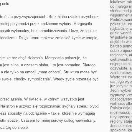
lokalnym mi
 celu.
do małego 
słońca nad j
wspomnienia 
 treści o przyzwyczajeniach. Bo zmiana rzadko przychodzi
Podróżowani
ęściej przychodzi przez codzienne wybory. Margoseila
pokazuje, ż
najbardziej 
sposób wykonalny, bez samobiczowania. Uczy, że lepsze
gdzie wcześn
W połowie tak
% idealizmu. Dzięki temu możesz zmieniać życie w tempie,
dojść do wn
bardzo pomoc
dobrze upo
regionach, a
ajmuje też chęć działania. Margoseila pokazuje, że
ciekawostka
najpopularni
jest silna, a czasem słaba. I to jest normalne. Dlatego
oczywiste, a
, a nie tylko na emocji „mam ochotę”. Struktura może być
zainteresowa
Warto też z
 swoje, choćby symbolicznie”. Wtedy życie przestaje być
samego wypo
już jedynie 
Jedni wybier
wyprawy, zw
przeciążenia. W świecie, w którym wszystko jest
gospodarstw
wellness al
Na stronie uczysz się rozpoznawać sygnały stresu: płytki
Polska daje
możliwości, a
jesz sposoby na odciążenie – takie, które nie wymagają
turystyczna 
ótki spacer. Czasem to mniej surowy dialog wewnętrzny.
regiony staj
Jednocześni
ca Cię do siebie.
spokojne, k