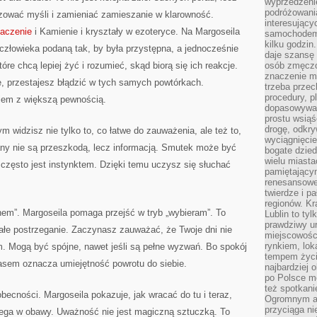
wyprzedzeni
podróżowania
ować myśli i zamieniać zamieszanie w klarowność.
interesując
naczenie
i Kamienie i kryształy w ezoteryce. Na Margoseila
samochodem,
kilku godzin
człowieka podaną tak, by była przystępna, a jednocześnie
daje szansę
óre chcą lepiej żyć i rozumieć, skąd biorą się ich reakcje.
osób zmęczo
znaczenie ma
, przestajesz błądzić w tych samych powtórkach.
trzeba prze
procedury, p
em z większą pewnością.
dopasowywać
prostu wsiąś
drogę, odkry
ym widzisz nie tylko to, co łatwe do zauważenia, ale też to,
wyciągnięcie
any nie są przeszkodą, lecz informacją. Smutek może być
bogate dzied
wielu miast
często jest instynktem. Dzięki temu uczysz się słuchać
pamiętający
renesansowe
twierdze i pa
regionów. K
enem”. Margoseila pomaga przejść w tryb „wybieram”. To
Lublin to tyl
prawdziwy ur
 całe postrzeganie. Zaczynasz zauważać, że Twoje dni nie
miejscowośc
rynkiem, lok
 Mogą być spójne, nawet jeśli są pełne wyzwań. Bo spokój
tempem życia
asem oznacza umiejętność powrotu do siebie.
najbardziej 
po Polsce m
też spotkani
becności. Margoseila pokazuje, jak wracać do tu i teraz,
Ogromnym at
przyciąga ni
iega w obawy. Uważność nie jest magiczną sztuczką. To