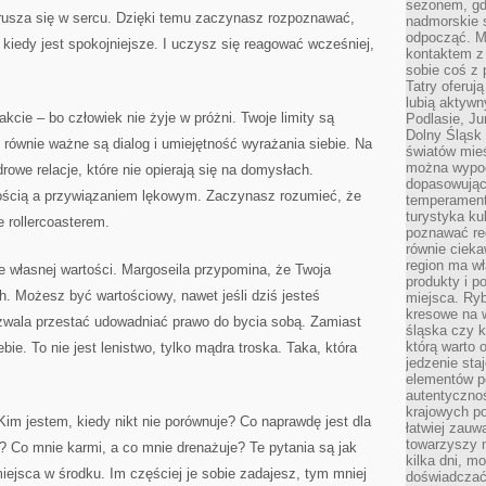
sezonem, gdy
rusza się w sercu. Dzięki temu zaczynasz rozpoznawać,
nadmorskie 
odpocząć. M
 kiedy jest spokojniejsze. I uczysz się reagować wcześniej,
kontaktem z
sobie coś z 
Tatry oferuj
lubią aktyw
akcie – bo człowiek nie żyje w próżni. Twoje limity są
Podlasie, J
Dolny Śląsk 
 równie ważne są dialog i umiejętność wyrażania siebie. Na
światów mieś
można wypoc
rowe relacje, które nie opierają się na domysłach.
dopasowując
ością a przywiązaniem lękowym. Zaczynasz rozumieć, że
temperament
turystyka ku
 rollercoasterem.
poznawać reg
równie cieka
region ma wł
 własnej wartości. Margoseila przypomina, że Twoja
produkty i po
h. Możesz być wartościowy, nawet jeśli dziś jesteś
miejsca. Ryb
kresowe na 
zwala przestać udowadniać prawo do bycia sobą. Zamiast
śląska czy 
którą warto 
bie. To nie jest lenistwo, tylko mądra troska. Taka, która
jedzenie sta
elementów p
autentyczno
krajowych po
im jestem, kiedy nikt nie porównuje? Co naprawdę jest dla
łatwiej zauw
towarzyszy 
? Co mnie karmi, a co mnie drenażuje? Te pytania są jak
kilka dni, m
miejsca w środku. Im częściej je sobie zadajesz, tym mniej
doświadczać