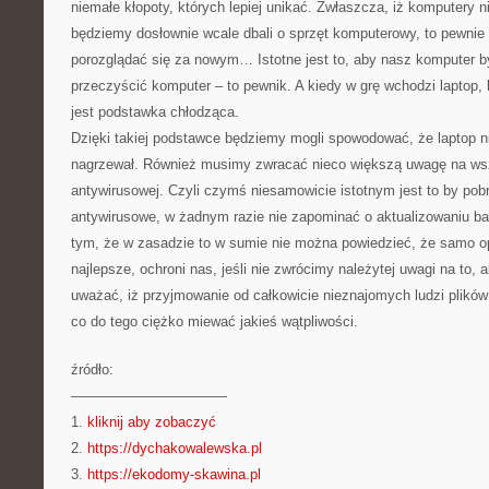
niemałe kłopoty, których lepiej unikać. Zwłaszcza, iż komputery ni
będziemy dosłownie wcale dbali o sprzęt komputerowy, to pewni
porozglądać się za nowym… Istotne jest to, aby nasz komputer by
przeczyścić komputer – to pewnik. A kiedy w grę wchodzi laptop
jest podstawka chłodząca.
Dzięki takiej podstawce będziemy mogli spowodować, że laptop n
nagrzewał. Również musimy zwracać nieco większą uwagę na wsz
antywirusowej. Czyli czymś niesamowicie istotnym jest to by po
antywirusowe, w żadnym razie nie zapominać o aktualizowaniu ba
tym, że w zasadzie to w sumie nie można powiedzieć, że samo 
najlepsze, ochroni nas, jeśli nie zwrócimy należytej uwagi na to, 
uważać, iż przyjmowanie od całkowicie nieznajomych ludzi plikó
co do tego ciężko miewać jakieś wątpliwości.
źródło:
———————————
1.
kliknij aby zobaczyć
2.
https://dychakowalewska.pl
3.
https://ekodomy-skawina.pl