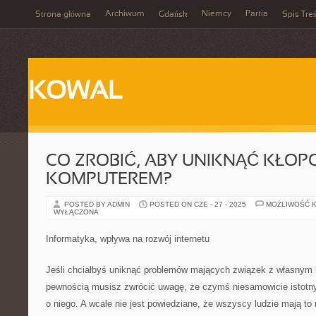
Archiwum
Niemcy
Partia
Strona główna
Gdańsk
Spis Treś
KOWAL
CO ZROBIĆ, ABY UNIKNĄĆ KŁOP
KOMPUTEREM?
POSTED BY ADMIN
POSTED ON CZE - 27 - 2025
MOŻLIWOŚĆ 
WYŁĄCZONA
Informatyka, wpływa na rozwój internetu
Jeśli chciałbyś uniknąć problemów mających związek z własnym
pewnością musisz zwrócić uwagę, że czymś niesamowicie istotn
o niego. A wcale nie jest powiedziane, że wszyscy ludzie mają t