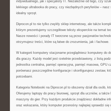
indywidualnego, jak i specjalisty IT. Niezależnie od tego, czy szu
lekkiego ultrabooka do pracy, czy niezbędnych peryferiów – nasz 
idealny sprzęt.
Diprocon.pl to nie tylko zwykły sklep internetowy, ale także kom
którym prezentujemy szczegółowe teksty eksperckie na temat tec
Nasze nowości i porady IT tworzone są przez pasjonatów technolo
otrzymujesz treści, które są łatwe do zrozumienia, jak i fachowe.
W kategorii komputery stacjonarne przeglądniesz komputery do 
dla graczy. Każdy model jest rzetelnie przedstawiony, z listą podz
jednostka centralna, pamięć operacyjna, pamięć masowa, GPU c
porównasz poszczególne konfiguracje i skonfigurujesz zestaw, któ
potrzebami.
Kategoria Notebooki na Diprocon.pl to obszerny dział dla osób, kt
Oferujemy laptopy do pracy biurowej, sprzęt dla uczniów, a także
maszyny do gier. Przy każdym produkcie znajdziesz dokładne in
oraz wskazania, który komputer przenośny najlepiej sprawdzi się