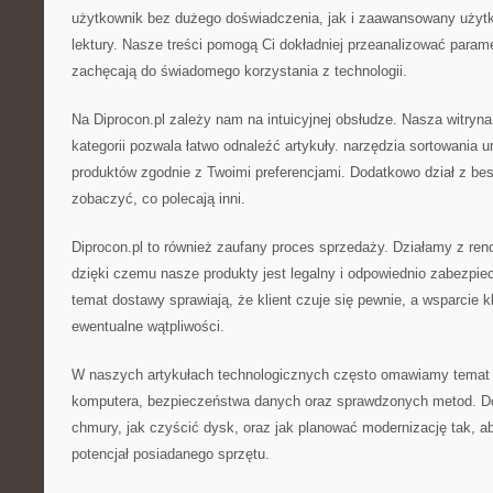
użytkownik bez dużego doświadczenia, jak i zaawansowany użyt
lektury. Nasze treści pomogą Ci dokładniej przeanalizować parame
zachęcają do świadomego korzystania z technologii.
Na Diprocon.pl zależy nam na intuicyjnej obsłudze. Nasza witryna 
kategorii pozwala łatwo odnaleźć artykuły. narzędzia sortowania um
produktów zgodnie z Twoimi preferencjami. Dodatkowo dział z be
zobaczyć, co polecają inni.
Diprocon.pl to również zaufany proces sprzedaży. Działamy z r
dzięki czemu nasze produkty jest legalny i odpowiednio zabezpie
temat dostawy sprawiają, że klient czuje się pewnie, a wsparcie k
ewentualne wątpliwości.
W naszych artykułach technologicznych często omawiamy temat o
komputera, bezpieczeństwa danych oraz sprawdzonych metod. Dow
chmury, jak czyścić dysk, oraz jak planować modernizację tak, a
potencjał posiadanego sprzętu.