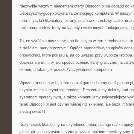
Niezwykle ważnym elementem oferty Diprocon.pl są dodatki do ko
ulepszysz wygodę korzystania ze swojego komputera. W naszym 
m.in. myszki i klawiatury, ekrany, słuchawki, zestawy audio, druka
replikatory portów, torby na laptopy i wiele innych funkcjonalnych
To, co wyróżnia nasz serwis na tle innych witryn z technologią, to
z treściami merytorycznymi. Oprócz standardowych opisów odna
przewodniki, które pokazują, na co uważać przy wyborze laptopa.
dowiesz się m.in. w jaki sposób oceniać karty graficzne, na co z
ekranu, a także jak przedłużyć żywotność komputera.
Wpisy o trendach w IT, które na bieżąco dodajemy na Diprocon.pl
szybko zmieniającymi się trendami. Prezentujemy debiuty kart gr
systemom operacyjnym, a także komentujemy najważniejsze wyda
temu Diprocon.pl jest czymś więcej niż sklepem, ale bazą informa
śledzą świat IT.
Duży nacisk kładziemy na czytelność treści, dlatego nasze opisy 
jasne, ale jednocześnie utrzymują wysoki poziom merytoryczny. 