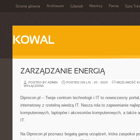
Archiwum
Niemcy
Partia
Strona główna
Gdańsk
Spis Treś
KOWAL
ZARZĄDZANIE ENERGIĄ
POSTED BY ADMIN
POSTED ON LIS - 20 - 2025
MOŻLIWOŚĆ 
WYŁĄCZONA
Diprocon.pl – Twoje centrum technologii i IT to nowoczesny portal
internetowy z rzetelną wiedzą IT. Nasza rola to zapewnianie naj
komputerowych, laptopów i akcesoriów komputerowych, a także a
IT.
Na Diprocon.pl poznasz bogatą gamę urządzeń, która zaspokoi po