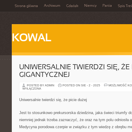
Archiwum
Niemcy
Partia
Strona główna
Gdańsk
Spis Treś
KOWAL
UNIWERSALNIE TWIERDZI SIĘ, ŻE 
GIGANTYCZNEJ
POSTED BY ADMIN
POSTED ON SIE - 2 - 2025
MOŻLIWOŚĆ K
WYŁĄCZONA
Uniwersalnie twierdzi się, że picie dużej
Jest to stosunkowo prekursorska dziedzina, jaka świeci triumfy dop
niemniej jednak trzeba zaznaczyć, że oraz na tym polu odniosła 
Medycyna porodowa czerpie w związku z tym wiedzę z obrębu me