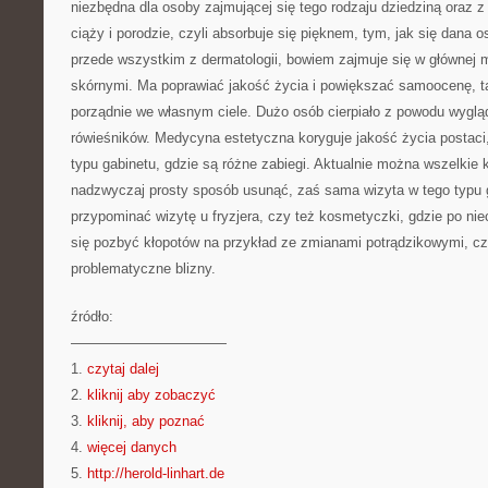
niezbędna dla osoby zajmującej się tego rodzaju dziedziną oraz z
ciąży i porodzie, czyli absorbuje się pięknem, tym, jak się dana o
przede wszystkim z dermatologii, bowiem zajmuje się w głównej 
skórnymi. Ma poprawiać jakość życia i powiększać samoocenę, ta
porządnie we własnym ciele. Dużo osób cierpiało z powodu wygląd
rówieśników. Medycyna estetyczna koryguje jakość życia postaci,
typu gabinetu, gdzie są różne zabiegi. Aktualnie można wszelkie 
nadzwyczaj prosty sposób usunąć, zaś sama wizyta w tego typu 
przypominać wizytę u fryzjera, czy też kosmetyczki, gdzie po nie
się pozbyć kłopotów na przykład ze zmianami potrądzikowymi, c
problematyczne blizny.
źródło:
———————————
1.
czytaj dalej
2.
kliknij aby zobaczyć
3.
kliknij, aby poznać
4.
więcej danych
5.
http://herold-linhart.de