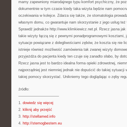
mamy zapewniony miarodajnego typu komfort psychiczny, że poz
dokumentnie w tym czasie kiedy taka wizyta będzie nam pomocn
oczekiwania w kolejce. Zdarza się także, że stomatologia prowad
własnym domu, co gwarantuje nam skorzystanie z jego usług też w
Sprawdź jednakże http://www.klimkiewicz.net.pl. Rzecz jasna jak
takie wizyty łączą się z pewnymi ponadprogramowymi kosztami, 
sytuacje powiązane z dolegliwościami zębów, że koszta się nie 
istnieje również możliwość zamówienia tak zwanej wizyty domowej
przyjeżdża do pacjenta kiedy ten czuje się zanadto słabo, by do
Rzecz jasna jest to bardzo idealna forma opieki zdrowotnej, nie
najporządniej jest niemniej jednak nie dopuścić do takiej sytuacji 
takiej pomocy skorzystać. Unikniemy tego doglądając o zęby regu
źródło:
———————————
1.
dowiedz się więcej
2.
kliknij aby przejść
3.
http://stellamed.info
4.
http://stemogbestem.eu