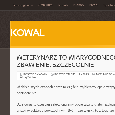
Archiwum
Niemcy
Partia
Strona główna
Gdańsk
Spis Treś
KOWAL
WETERYNARZ TO WIARYGODNEG
ZBAWIENIE, SZCZEGÓLNIE
POSTED BY ADMIN
POSTED ON SIE - 17 - 2025
MOŻLIWOŚĆ 
WYŁĄCZONA
W dzisiejszych czasach coraz to częściej wybieramy opcję wizyt
gabinecie niż
Dziś coraz to częściej selekcjonujemy opcję wizyty u stomatolog
aniżeli w sektorze powszechnym. Być może wynika to z tego, że 