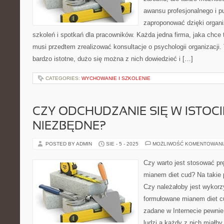
awansu profesjonalnego i pu
zaproponować dzięki organ
szkoleń i spotkań dla pracowników. Każda jedna firma, jaka chce 
musi przedtem zrealizować konsultacje o psychologii organizacji.
bardzo istotne, dużo się można z nich dowiedzieć i […]
CATEGORIES:
WYCHOWANIE I SZKOLENIE
CZY ODCHUDZANIE SIĘ W ISTOCI
NIEZBĘDNE?
POSTED BY ADMIN
SIE - 5 - 2025
MOŻLIWOŚĆ KOMENTOWAN
Czy warto jest stosować pr
mianem diet cud? Na takie 
Czy należałoby jest wykorz
formułowane mianem diet c
zadane w Internecie pewnie
ludzi a każdy z nich miałb