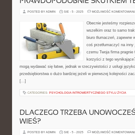
PRAWDOPODOBNIE SKUTKIEM T
POSTED BY ADMIN
SIE - 5 - 2025
MOŻLIWOŚĆ KOMENTOWAN
Obecnie jesteśmy rozpiesz
wszelkim oraz to samo trak
biuro tłumaczeń, zapewne w
coś przetłumaczyć na inny j
czemu Twoja firma pragnie t
korzyści z tego wynikające
mogą wydawać się łatwe, jednak w rzeczywistości z usługi język
przedsiębiorstwa o dużo bardziej jeżeli w pierwszej kolejności z
[…]
CATEGORIES:
PSYCHOLOGIA INTROWERTYCZNEGO STYLU ŻYCIA
DLACZEGO TRZEBA UNOWOCZEŚ
WIEŚ?
POSTED BY ADMIN
SIE - 5 - 2025
MOŻLIWOŚĆ KOMENTOWAN