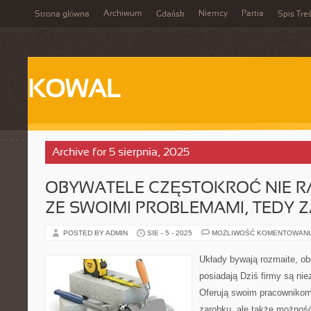
Archiwum
Niemcy
Partia
Strona główna
Gdańsk
Spis Treś
KOWAL
Archive for 5 sierpnia, 2025
OBYWATELE CZĘSTOKROĆ NIE R
ZE SWOIMI PROBLEMAMI, TEDY 
POSTED BY ADMIN
SIE - 5 - 2025
MOŻLIWOŚĆ KOMENTOWAN
Układy bywają rozmaite, obo
posiadają Dziś firmy są ni
Oferują swoim pracownikom
zarobku, ale także możność