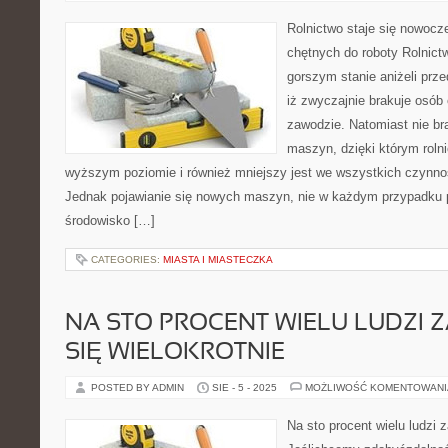
Rolnictwo staje się nowocz
chętnych do roboty Rolnictw
gorszym stanie aniżeli prze
iż zwyczajnie brakuje osób
zawodzie. Natomiast nie b
maszyn, dzięki którym roln
wyższym poziomie i również mniejszy jest we wszystkich czynnoś
Jednak pojawianie się nowych maszyn, nie w każdym przypadku 
środowisko […]
CATEGORIES:
MIASTA I MIASTECZKA
NA STO PROCENT WIELU LUDZI 
SIĘ WIELOKROTNIE
POSTED BY ADMIN
SIE - 5 - 2025
MOŻLIWOŚĆ KOMENTOWAN
Na sto procent wielu ludzi 