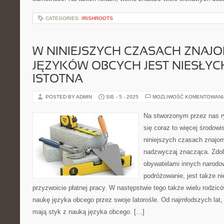
CATEGORIES:
IRISHROOTS
W NINIEJSZYCH CZASACH ZNAJ
JĘZYKÓW OBCYCH JEST NIESŁYC
ISTOTNA
POSTED BY ADMIN
SIE - 5 - 2025
MOŻLIWOŚĆ KOMENTOWAN
Na stworzonym przez nas ry
się coraz to więcej środow
niniejszych czasach znajo
nadzwyczaj znacząca. Zdol
obywatelami innych narodo
podróżowanie, jest także n
przyzwoicie płatnej pracy. W następstwie tego także wielu rodzic
naukę języka obcego przez swoje latorośle. Od najmłodszych lat, 
mają styk z nauką języka obcego. […]