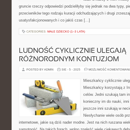
gruncie rzeczy odpowiedzi podzieliłyby się jednak na dwa typy, p
przeciwników tego rodzaju kuracji odchudzających i drugi zrzesz
usatysfakcjonowanych i co jakiś czas […]
CATEGORIES:
MAŁE DZIECKO (1–3 LATA)
LUDNOŚĆ CYKLICZNIE ULEGAJĄ
RÓŻNORODNYM KONTUZJOM
POSTED BY ADMIN
SIE - 5 - 2025
MOŻLIWOŚĆ KOMENTOWAN
Mieszkańcy cyklicznie ule
Mieszkańcy korzystają z In
celów. Jedni szukają tam in
konieczny im do nauki, inni
jeszcze inni szukają w neci
Niesłychanie wiele osób prz
internetowe, jakie są dziś nader modne. Jest na nich ruszana wie
samotność. Na takich forach, wolno znaleźć wiele ciekawych deb