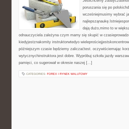
Jeślichcemy zdobyćzdolno
poruszania się po polskich
wcześniejmusimy wybrać j
najlepsząnaukę.Istniejespor
dają dużo,mimo to w większ
odnauczyciela zależyna czym mamy się skupić w czasieprowadze
kiedyjestznakomity instruktorwtedyo wieleprościejjestskoncentrow
późniejszym czasie będziemy zaliczaćtest. oczywiściemając korz
wytycznychinstruktora jest dobre. Wypróbuj szkoła jazdy warsz
pamięci, co sugerował w okresie naszej […]
CATEGORIES:
FOREX I RYNEK WALUTOWY