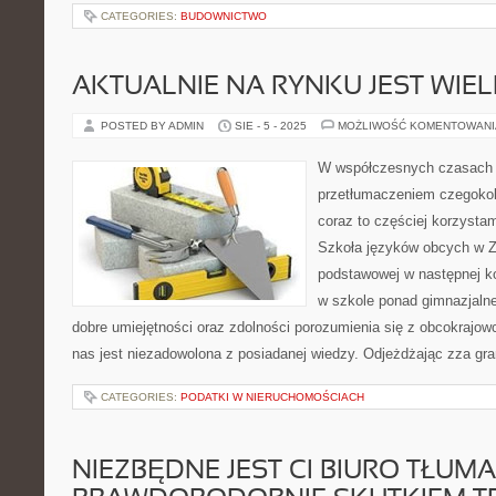
CATEGORIES:
BUDOWNICTWO
AKTUALNIE NA RYNKU JEST WIEL
POSTED BY ADMIN
SIE - 5 - 2025
MOŻLIWOŚĆ KOMENTOWAN
W współczesnych czasach 
przetłumaczeniem czegokol
coraz to częściej korzystam
Szkoła języków obcych w Z
podstawowej w następnej k
w szkole ponad gimnazjaln
dobre umiejętności oraz zdolności porozumienia się z obcokrajo
nas jest niezadowolona z posiadanej wiedzy. Odjeżdżając zza gra
CATEGORIES:
PODATKI W NIERUCHOMOŚCIACH
NIEZBĘDNE JEST CI BIURO TŁUM