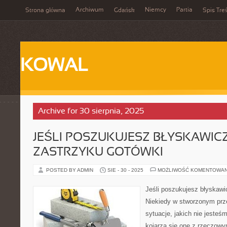
Archiwum
Niemcy
Partia
Strona główna
Gdańsk
Spis Treś
KOWAL
Archive for 30 sierpnia, 2025
JEŚLI POSZUKUJESZ BŁYSKAWI
ZASTRZYKU GOTÓWKI
POSTED BY ADMIN
SIE - 30 - 2025
MOŻLIWOŚĆ KOMENTOWA
Jeśli poszukujesz błyskawi
Niekiedy w stworzonym prz
sytuacje, jakich nie jesteś
kojarzą się one z rzeczowy