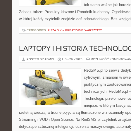
tak samo ważne jak bardzi
Zobacz także: Produkty kiszone i Poradnik kuchenny. Ogorkiewicz
w której każdy czytelnik znajdzie coś odpowiedniego. Bez względ
CATEGORIES:
PIZZA DIY – KREATYWNE WARSZTATY
LAPTOPY I HISTORIA TECHNOLOG
POSTED BY ADMIN
LIS - 26 - 2025
MOŻLIWOŚĆ KOMENTOWAN
RedSMS.pl to serwis dedy
cyfrowym, zmianom w świe
praktycznym zastosowanio
technicznych. RedSMS.pl 
Technologii, przełomowe roz
miejsce, w którym fascynac
rzetelną wiedzą, a trudne pojęcia są tłumaczone w zrozumiały sp
Streaming i VOD i Open Source. Na RedSMS.pl czytelnik znajdzi
dotyczące sztucznej inteligencji, uczenia maszynowego, automaty