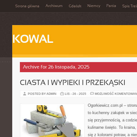
Archiwum
Niemcy
Partia
Strona główna
Gdańsk
Spis Treś
KOWAL
Archive for 26 listopada, 2025
CIASTA I WYPIEKI I PRZEKĄSKI
POSTED BY ADMIN
LIS - 26 - 2025
MOŻLIWOŚĆ KOMENTOWAN
Ogorkiewicz.com.pl – stron
to kuchenny zakątek w sieci
się przyjemnością, a codzi
kulinarne święto. To kraina
się z kolorami potraw, a n