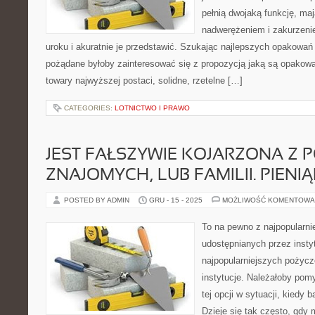
pełnią dwojaką funkcję, ma
nadwerężeniem i zakurzeni
uroku i akuratnie je przedstawić. Szukając najlepszych opakowań
pożądane byłoby zainteresować się z propozycją jaką są opakow
towary najwyższej postaci, solidne, rzetelne […]
CATEGORIES:
LOTNICTWO I PRAWO
JEST FAŁSZYWIE KOJARZONA Z 
ZNAJOMYCH, LUB FAMILII. PIENI
POSTED BY ADMIN
GRU - 15 - 2025
MOŻLIWOŚĆ KOMENTOWA
To na pewno z najpopularn
udostępnianych przez insty
najpopularniejszych pożycz
instytucje. Należałoby pom
tej opcji w sytuacji, kiedy
Dzieje się tak często, gdy