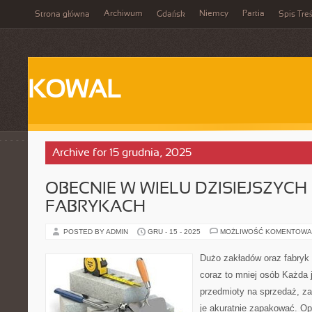
Archiwum
Niemcy
Partia
Strona główna
Gdańsk
Spis Treś
KOWAL
Archive for 15 grudnia, 2025
OBECNIE W WIELU DZISIEJSZYCH
FABRYKACH
POSTED BY ADMIN
GRU - 15 - 2025
MOŻLIWOŚĆ KOMENTOWA
Dużo zakładów oraz fabryk
coraz to mniej osób Każda 
przedmioty na sprzedaż, z
je akuratnie zapakować. O