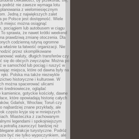
robina ciekawości, by przekonać się,
na podróż nie zawsze wymaga lotu
 planowania z wielomiesięcznym
em. Jedną z największych zalet
 po Polsce jest dostępność. Wiele
ych miejsc można osiągnąć
 pociągiem lub autobusem w ciągu
. To sprawia, że nawet krótki weekend
 na prawdziwą zmianę otoczenia. Dla
nych codzienną rutyną ogromne
 właśnie ta łatwość organizacji. Nie
chodzić przez skomplikowane
lanować waluty, długich transferów czy
 się do obcych zwyczajów. Można po
ć w samochód lub pociąg i ruszyć w
wając miejsca, które od dawna były na
 ręki. Polska ma także niezwykle
zictwo historyczne i kulturowe. W
ach można spacerować ulicami
mi średniowiecze, oglądać
 kamienice, gotyckie kościoły, dawne
łace, które opowiadają historię całych
raków, Gdańsk, Wrocław, Toruń czy
ko najbardziej znane przykłady, ale
ok często kryje się w mniejszych
iach. Miasteczka z zachowanym
alnymi legendami i spokojniejszym
 potrafią zauroczyć bardziej niż
oblegane atrakcje turystyczne. Podróż
oże być nie tylko wypoczynkiem, ale