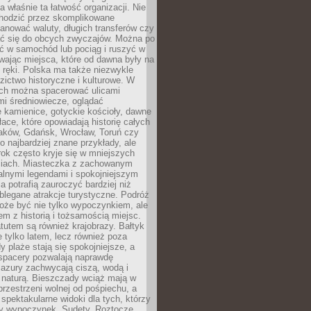
 właśnie ta łatwość organizacji. Nie
chodzić przez skomplikowane
lanować waluty, długich transferów czy
 się do obcych zwyczajów. Można po
ć w samochód lub pociąg i ruszyć w
wając miejsca, które od dawna były na
 ręki. Polska ma także niezwykle
zictwo historyczne i kulturowe. W
ach można spacerować ulicami
mi średniowiecze, oglądać
 kamienice, gotyckie kościoły, dawne
łace, które opowiadają historię całych
raków, Gdańsk, Wrocław, Toruń czy
ko najbardziej znane przykłady, ale
ok często kryje się w mniejszych
iach. Miasteczka z zachowanym
alnymi legendami i spokojniejszym
 potrafią zauroczyć bardziej niż
oblegane atrakcje turystyczne. Podróż
oże być nie tylko wypoczynkiem, ale
em z historią i tożsamością miejsc.
utem są również krajobrazy. Bałtyk
e tylko latem, lecz również poza
 plaże stają się spokojniejsze, a
spacery pozwalają naprawdę
azury zachwycają ciszą, wodą i
 naturą. Bieszczady wciąż mają w
przestrzeni wolnej od pośpiechu, a
ą spektakularne widoki dla tych, którzy
ny wypoczynek. Sudety, Roztocze,