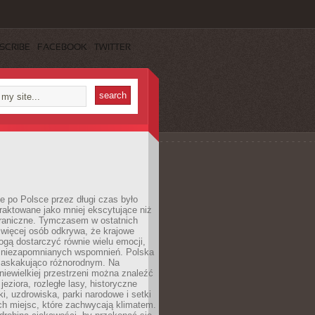
SCRIBE
FACEBOOK
TWITTER
 po Polsce przez długi czas było
traktowane jako mniej ekscytujące niż
raniczne. Tymczasem w ostatnich
 więcej osób odkrywa, że krajowe
gą dostarczyć równie wielu emocji,
 niezapomnianych wspomnień. Polska
 zaskakująco różnorodnym. Na
iewielkiej przestrzeni można znaleźć
jeziora, rozległe lasy, historyczne
i, uzdrowiska, parki narodowe i setki
h miejsc, które zachwycają klimatem.