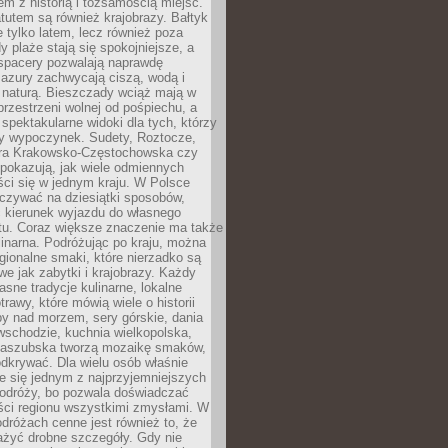
em z historią i tożsamością miejsc.
utem są również krajobrazy. Bałtyk
e tylko latem, lecz również poza
 plaże stają się spokojniejsze, a
spacery pozwalają naprawdę
azury zachwycają ciszą, wodą i
 naturą. Bieszczady wciąż mają w
przestrzeni wolnej od pośpiechu, a
ą spektakularne widoki dla tych, którzy
ny wypoczynek. Sudety, Roztocze,
ura Krakowsko-Częstochowska czy
pokazują, jak wiele odmiennych
ci się w jednym kraju. W Polsce
zywać na dziesiątki sposobów,
 kierunek wyjazdu do własnego
u. Coraz większe znaczenie ma także
linarna. Podróżując po kraju, można
ionalne smaki, które nierzadko są
we jak zabytki i krajobrazy. Każdy
asne tradycje kulinarne, lokalne
trawy, które mówią wiele o historii
y nad morzem, sery górskie, dania
wschodzie, kuchnia wielkopolska,
kaszubska tworzą mozaikę smaków,
odkrywać. Dla wielu osób właśnie
je się jednym z najprzyjemniejszych
odróży, bo pozwala doświadczać
ści regionu wszystkimi zmysłami. W
dróżach cenne jest również to, że
ażyć drobne szczegóły. Gdy nie