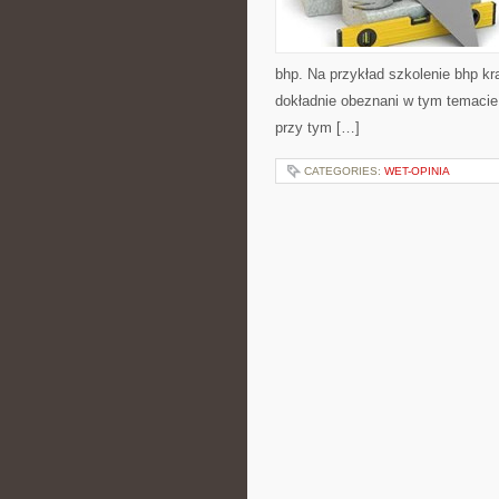
bhp. Na przykład szkolenie bhp kr
dokładnie obeznani w tym temacie,
przy tym […]
CATEGORIES:
WET-OPINIA