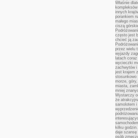
Właśnie dlat
kompleksów 
innych kraj
porankiem n
małego mias
ciszą górsk
Podróżowani
często jest 
chcieć ją z
Podróżowanie
przez wielu 
wyjazdy zag
latach coraz
wycieczki mo
zachwytów i
jest krajem
stosunkowo n
morze, góry, 
miasta, zamk
mniej znanyc
Wystarczy od
że atrakcyj
samolotem i
wyprzedzeni
podróżowania
interesując
samochodem,
kilku godzin
daje szansę
osób zmęczo