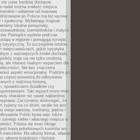
ą się coraz bardziej dostępne.
e nadal można znaleźć miejsca
ameralne i oddalone od masowej
Podróżowanie po Polsce ma też wymiar
 i społeczny. Wybierając krajowe
pieramy lokalne pensjonaty,
 przewodników, rzemieślników i małych
rców. Pieniądze wydane podczas
stają w regionie i pomagają rozwijać
tę turystyczną. To szczególnie istotne
h miejscowościach, gdzie turystyka
dnym z ważniejszych źródeł dochodu.
podróż staje się nie tylko osobistą
ą, ale również realnym wsparciem dla
ołeczności. Nie bez znaczenia
ównież aspekt emocjonalny. Podróże po
ju często prowadzą do odkrywania
anych z rodzinną historią,
m, opowieściami dziadków czy
spomnieniami. Taki wyjazd może mieć
bisty charakter niż nawet najbardziej
wyprawa. Zaczynamy dostrzegać, że
ym żyjemy na co dzień, wcale nie jest
a swoje warstwy, kontrasty, piękno i
Odkrywanie Polski bywa więc także
 samego siebie i własnego miejsca w
wieści. Polska nie musi nikogo
jest kopią południowych kurortów ani
h kierunków. Ma własny klimat, własne
u, własne krajobrazy i historię.