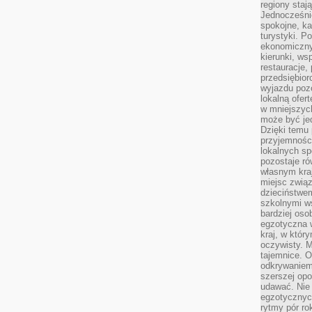
regiony staj
Jednocześni
spokojne, k
turystyki. 
ekonomiczny
kierunki, ws
restauracje,
przedsiębio
wyjazdu pozo
lokalną ofer
w mniejszyc
może być je
Dzięki temu 
przyjemności
lokalnych sp
pozostaje r
własnym kra
miejsc związ
dzieciństwe
szkolnymi w
bardziej oso
egzotyczna 
kraj, w któr
oczywisty. M
tajemnice. 
odkrywaniem
szerszej opo
udawać. Nie 
egzotycznyc
rytmy pór rok