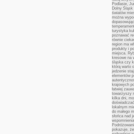
Podlasie, J
Dolny Śląsk 
światów mieś
można wypoc
dopasowując
temperament
turystyka ku
poznawać reg
równie cieka
region ma wł
produkty i po
miejsca. Ryb
kresowe na 
śląska czy 
którą warto 
jedzenie sta
elementów p
autentyczno
krajowych po
łatwiej zauw
towarzyszy 
kilka dni, m
doświadczać
lokalnym mi
do małego 
słońca nad j
wspomnienia 
Podróżowani
pokazuje, ż
najbardziej 