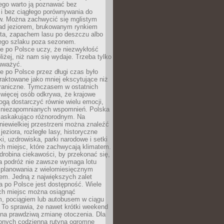
ego warto ją poznawać bez
i bez ciągłego porównywania do
ów. Można zachwycić się mglistym
ad jeziorem, brukowanym rynkiem
ta, zapachem lasu po deszczu albo
iego szlaku poza sezonem.
e po Polsce uczy, że niezwykłość
bliżej, niż nam się wydaje. Trzeba tylko
auważyć.
 po Polsce przez długi czas było
traktowane jako mniej ekscytujące niż
raniczne. Tymczasem w ostatnich
 więcej osób odkrywa, że krajowe
gą dostarczyć równie wielu emocji,
 niezapomnianych wspomnień. Polska
 zaskakująco różnorodnym. Na
iewielkiej przestrzeni można znaleźć
jeziora, rozległe lasy, historyczne
i, uzdrowiska, parki narodowe i setki
h miejsc, które zachwycają klimatem.
robina ciekawości, by przekonać się,
na podróż nie zawsze wymaga lotu
 planowania z wielomiesięcznym
em. Jedną z największych zalet
 po Polsce jest dostępność. Wiele
ych miejsc można osiągnąć
 pociągiem lub autobusem w ciągu
. To sprawia, że nawet krótki weekend
 na prawdziwą zmianę otoczenia. Dla
nych codzienną rutyną ogromne