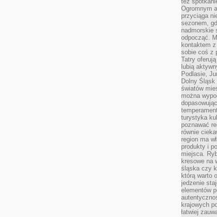
też spotkani
Ogromnym at
przyciąga ni
sezonem, gdy
nadmorskie 
odpocząć. M
kontaktem z
sobie coś z 
Tatry oferuj
lubią aktyw
Podlasie, J
Dolny Śląsk 
światów mieś
można wypoc
dopasowując
temperament
turystyka ku
poznawać reg
równie cieka
region ma wł
produkty i po
miejsca. Ryb
kresowe na 
śląska czy 
którą warto 
jedzenie sta
elementów p
autentyczno
krajowych po
łatwiej zauw