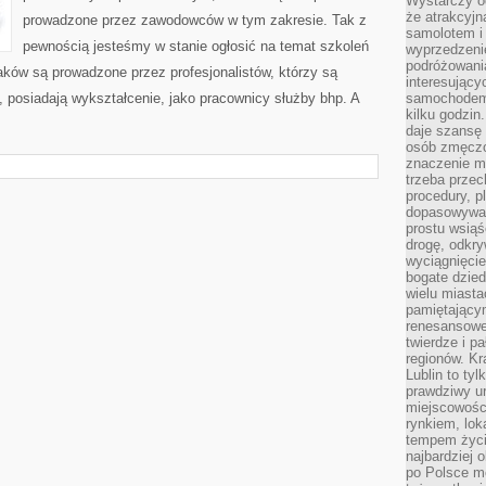
Wystarczy od
że atrakcyj
prowadzone przez zawodowców w tym zakresie. Tak z
samolotem i
pewnością jesteśmy w stanie ogłosić na temat szkoleń
wyprzedzeni
podróżowania
aków są prowadzone przez profesjonalistów, którzy są
interesując
 posiadają wykształcenie, jako pracownicy służby bhp. A
samochodem,
kilku godzin
daje szansę
osób zmęczo
znaczenie ma
trzeba prze
procedury, p
dopasowywać
prostu wsiąś
drogę, odkry
wyciągnięcie
bogate dzied
wielu miast
pamiętający
renesansowe
twierdze i pa
regionów. K
Lublin to tyl
prawdziwy ur
miejscowośc
rynkiem, lok
tempem życia
najbardziej 
po Polsce m