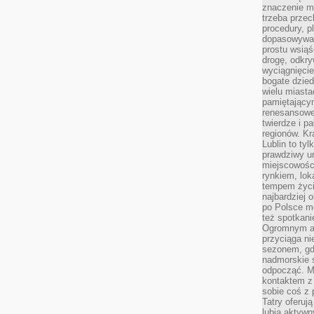
znaczenie ma
trzeba prze
procedury, p
dopasowywać
prostu wsiąś
drogę, odkry
wyciągnięcie
bogate dzied
wielu miast
pamiętający
renesansowe
twierdze i pa
regionów. K
Lublin to tyl
prawdziwy ur
miejscowośc
rynkiem, lok
tempem życia
najbardziej 
po Polsce m
też spotkani
Ogromnym at
przyciąga ni
sezonem, gdy
nadmorskie 
odpocząć. M
kontaktem z
sobie coś z 
Tatry oferuj
lubią aktyw