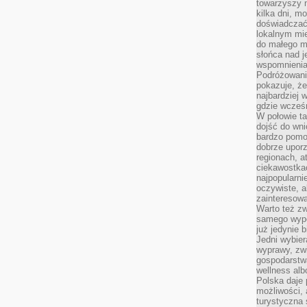
towarzyszy 
kilka dni, m
doświadczać
lokalnym mi
do małego 
słońca nad j
wspomnienia 
Podróżowani
pokazuje, ż
najbardziej 
gdzie wcześn
W połowie tak
dojść do wn
bardzo pomoc
dobrze upo
regionach, a
ciekawostka
najpopularni
oczywiste, a
zainteresowa
Warto też z
samego wypo
już jedynie 
Jedni wybier
wyprawy, zw
gospodarstw
wellness al
Polska daje
możliwości, a
turystyczna 