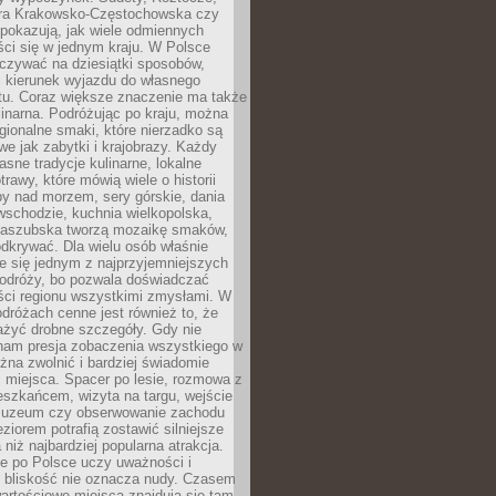
ura Krakowsko-Częstochowska czy
pokazują, jak wiele odmiennych
ci się w jednym kraju. W Polsce
zywać na dziesiątki sposobów,
 kierunek wyjazdu do własnego
u. Coraz większe znaczenie ma także
linarna. Podróżując po kraju, można
ionalne smaki, które nierzadko są
we jak zabytki i krajobrazy. Każdy
asne tradycje kulinarne, lokalne
trawy, które mówią wiele o historii
y nad morzem, sery górskie, dania
wschodzie, kuchnia wielkopolska,
kaszubska tworzą mozaikę smaków,
odkrywać. Dla wielu osób właśnie
je się jednym z najprzyjemniejszych
odróży, bo pozwala doświadczać
ści regionu wszystkimi zmysłami. W
dróżach cenne jest również to, że
ażyć drobne szczegóły. Gdy nie
nam presja zobaczenia wszystkiego w
ożna zwolnić i bardziej świadomie
 miejsca. Spacer po lesie, rozmowa z
eszkańcem, wizyta na targu, wejście
muzeum czy obserwowanie zachodu
eziorem potrafią zostawić silniejsze
niż najbardziej popularna atrakcja.
e po Polsce uczy uważności i
e bliskość nie oznacza nudy. Czasem
wartościowe miejsca znajdują się tam,