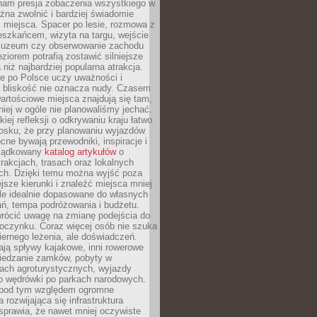
nam presja zobaczenia wszystkiego w
ożna zwolnić i bardziej świadomie
 miejsca. Spacer po lesie, rozmowa z
eszkańcem, wizyta na targu, wejście
muzeum czy obserwowanie zachodu
eziorem potrafią zostawić silniejsze
niż najbardziej popularna atrakcja.
e po Polsce uczy uważności i
e bliskość nie oznacza nudy. Czasem
wartościowe miejsca znajdują się tam,
iej w ogóle nie planowaliśmy jechać.
iej refleksji o odkrywaniu kraju łatwo
iosku, że przy planowaniu wyjazdów
ne bywają przewodniki, inspiracje i
rządkowany
katalog artykułów
o
trakcjach, trasach oraz lokalnych
ch. Dzięki temu można wyjść poza
ejsze kierunki i znaleźć miejsca mniej
le idealnie dopasowane do własnych
ń, tempa podróżowania i budżetu.
wrócić uwagę na zmianę podejścia do
czynku. Coraz więcej osób nie szuka
biernego leżenia, ale doświadczeń.
ają spływy kajakowe, inni rowerowe
iedzanie zamków, pobyty w
ach agroturystycznych, wyjazdy
bo wędrówki po parkach narodowych.
 pod tym względem ogromne
 rozwijająca się infrastruktura
sprawia, że nawet mniej oczywiste