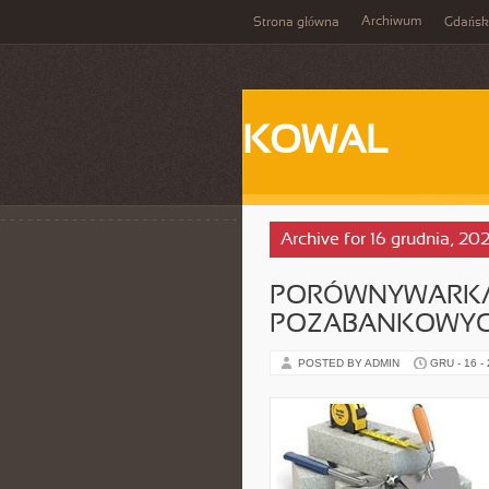
Archiwum
Strona główna
Gdańsk
KOWAL
Archive for 16 grudnia, 20
PORÓWNYWARKA
POZABANKOWY
POSTED BY ADMIN
GRU - 16 -