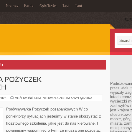
Niemcy
Partia
Tagi
Tagi
Spis Treści
SUB
25
 POŻYCZEK
Podróżowanie
CH
przez wielu 
wyjazdy zag
latach coraz
PORÓWNYWARKA
 2025
MOŻLIWOŚĆ KOMENTOWANIA
ZOSTAŁA WYŁĄCZONA
wycieczki mo
POŻYCZEK
POZABANKOWYCH
zachwytów i
Porównywarka Pożyczek pozabankowych W co
jest krajem
stosunkowo n
poniektórzy sytuacjach jesteśmy w stanie skorzystać z
morze, góry, 
kosztownego szkolenia, jakie jest do nas kierowane. I
miasta, zamk
mniej znanyc
powinniśmy wspomnieć o tym, że muszą one pozostać