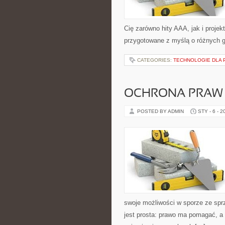
Cię zarówno hity AAA, jak i projek
przygotowane z myślą o różnych g
CATEGORIES:
TECHNOLOGIE DLA 
OCHRONA PRAW 
POSTED BY ADMIN
STY - 6 - 2
swoje możliwości w sporze ze spr
jest prosta: prawo ma pomagać, a 