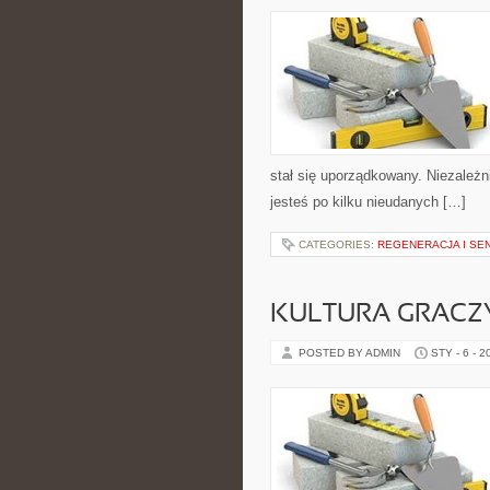
stał się uporządkowany. Niezależn
jesteś po kilku nieudanych […]
CATEGORIES:
REGENERACJA I SE
KULTURA GRACZ
POSTED BY ADMIN
STY - 6 - 2