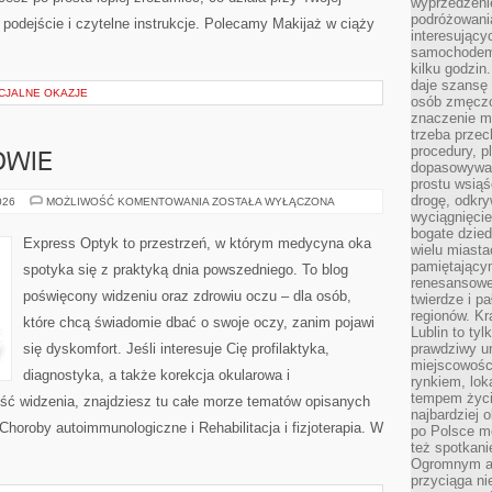
wyprzedzeni
podróżowania
 podejście i czytelne instrukcje. Polecamy Makijaż w ciąży
interesując
samochodem,
kilku godzin
daje szansę
ECJALNE OKAZJE
osób zmęczo
znaczenie ma
trzeba prze
procedury, p
OWIE
dopasowywać
prostu wsiąś
drogę, odkry
EKOLOGIA
026
MOŻLIWOŚĆ KOMENTOWANIA
ZOSTAŁA WYŁĄCZONA
I
wyciągnięcie
ZDROWIE
bogate dzied
Express Optyk to przestrzeń, w którym medycyna oka
wielu miast
pamiętający
spotyka się z praktyką dnia powszedniego. To blog
renesansowe
poświęcony widzeniu oraz zdrowiu oczu – dla osób,
twierdze i pa
regionów. K
które chcą świadomie dbać o swoje oczy, zanim pojawi
Lublin to tyl
się dyskomfort. Jeśli interesuje Cię profilaktyka,
prawdziwy ur
miejscowośc
diagnostyka, a także korekcja okularowa i
rynkiem, lok
tempem życia
ość widzenia, znajdziesz tu całe morze tematów opisanych
najbardziej 
Choroby autoimmunologiczne i Rehabilitacja i fizjoterapia. W
po Polsce m
też spotkani
Ogromnym at
przyciąga ni