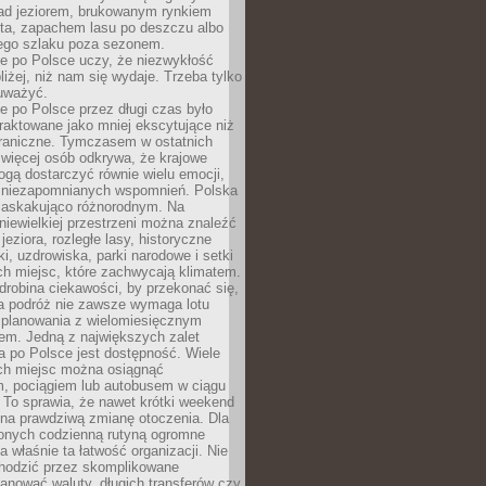
ad jeziorem, brukowanym rynkiem
ta, zapachem lasu po deszczu albo
iego szlaku poza sezonem.
e po Polsce uczy, że niezwykłość
bliżej, niż nam się wydaje. Trzeba tylko
auważyć.
 po Polsce przez długi czas było
traktowane jako mniej ekscytujące niż
raniczne. Tymczasem w ostatnich
 więcej osób odkrywa, że krajowe
gą dostarczyć równie wielu emocji,
 niezapomnianych wspomnień. Polska
 zaskakująco różnorodnym. Na
iewielkiej przestrzeni można znaleźć
jeziora, rozległe lasy, historyczne
i, uzdrowiska, parki narodowe i setki
h miejsc, które zachwycają klimatem.
robina ciekawości, by przekonać się,
na podróż nie zawsze wymaga lotu
 planowania z wielomiesięcznym
em. Jedną z największych zalet
 po Polsce jest dostępność. Wiele
ych miejsc można osiągnąć
 pociągiem lub autobusem w ciągu
. To sprawia, że nawet krótki weekend
 na prawdziwą zmianę otoczenia. Dla
nych codzienną rutyną ogromne
 właśnie ta łatwość organizacji. Nie
chodzić przez skomplikowane
lanować waluty, długich transferów czy