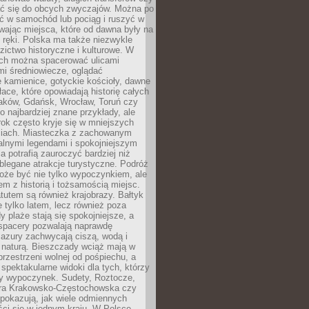
 się do obcych zwyczajów. Można po
ć w samochód lub pociąg i ruszyć w
wając miejsca, które od dawna były na
 ręki. Polska ma także niezwykle
zictwo historyczne i kulturowe. W
ach można spacerować ulicami
mi średniowiecze, oglądać
 kamienice, gotyckie kościoły, dawne
łace, które opowiadają historię całych
raków, Gdańsk, Wrocław, Toruń czy
ko najbardziej znane przykłady, ale
ok często kryje się w mniejszych
iach. Miasteczka z zachowanym
alnymi legendami i spokojniejszym
 potrafią zauroczyć bardziej niż
oblegane atrakcje turystyczne. Podróż
oże być nie tylko wypoczynkiem, ale
em z historią i tożsamością miejsc.
utem są również krajobrazy. Bałtyk
e tylko latem, lecz również poza
 plaże stają się spokojniejsze, a
spacery pozwalają naprawdę
azury zachwycają ciszą, wodą i
 naturą. Bieszczady wciąż mają w
przestrzeni wolnej od pośpiechu, a
ą spektakularne widoki dla tych, którzy
ny wypoczynek. Sudety, Roztocze,
ura Krakowsko-Częstochowska czy
pokazują, jak wiele odmiennych
ci się w jednym kraju. W Polsce