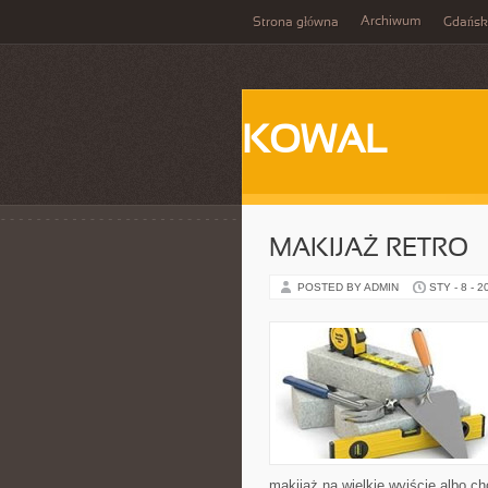
Archiwum
Strona główna
Gdańsk
KOWAL
MAKIJAŻ RETRO
POSTED BY ADMIN
STY - 8 - 2
makijaż na wielkie wyjście albo ch