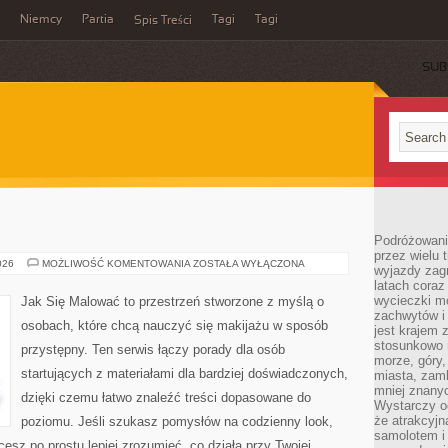
Niemcy
Partia
Tagi
Tagi
Spis Treści
SUB
Podróżowanie
przez wielu 
MAKIJAŻ
026
MOŻLIWOŚĆ KOMENTOWANIA
ZOSTAŁA WYŁĄCZONA
wyjazdy zag
RETRO
latach coraz
wycieczki mo
Jak Się Malować to przestrzeń stworzone z myślą o
zachwytów i
osobach, które chcą nauczyć się makijażu w sposób
jest krajem
stosunkowo n
przystępny. Ten serwis łączy porady dla osób
morze, góry, 
startujących z materiałami dla bardziej doświadczonych,
miasta, zamk
mniej znanyc
dzięki czemu łatwo znaleźć treści dopasowane do
Wystarczy od
że atrakcyj
poziomu. Jeśli szukasz pomysłów na codzienny look,
samolotem i
cesz po prostu lepiej zrozumieć, co działa przy Twojej