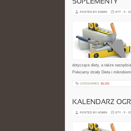
SUPLEMENTY
POSTED BY ADMIN
STY - 5 - 2
dotyczące diety, a także narzędzia 
Polecamy działy Dieta i mikrobiom 
CATEGORIES:
BLOG
KALENDARZ OG
POSTED BY ADMIN
STY - 5 - 2