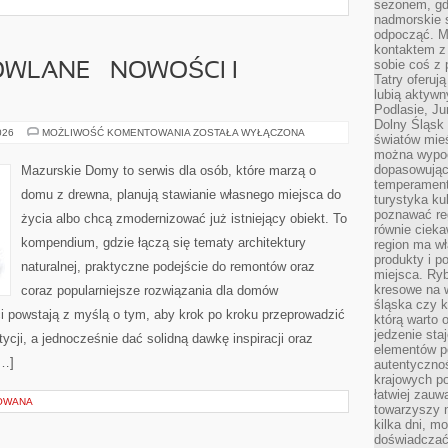
sezonem, gdy
nadmorskie 
odpocząć. M
kontaktem z
sobie coś z 
WLANE – NOWOŚCI I
Tatry oferuj
lubią aktyw
Podlasie, J
Dolny Śląsk 
MATERIAŁY
026
MOŻLIWOŚĆ KOMENTOWANIA
ZOSTAŁA WYŁĄCZONA
światów mieś
BUDOWLANE
można wypoc
–
NOWOŚCI
dopasowując
Mazurskie Domy to serwis dla osób, które marzą o
I
temperament
INNOWACJE
domu z drewna, planują stawianie własnego miejsca do
turystyka ku
poznawać reg
życia albo chcą zmodernizować już istniejący obiekt. To
równie cieka
kompendium, gdzie łączą się tematy architektury
region ma wł
produkty i po
naturalnej, praktyczne podejście do remontów oraz
miejsca. Ryb
kresowe na 
coraz popularniejsze rozwiązania dla domów
śląska czy 
i powstają z myślą o tym, aby krok po kroku przeprowadzić
którą warto 
jedzenie sta
ycji, a jednocześnie dać solidną dawkę inspiracji oraz
elementów p
[…]
autentyczno
krajowych po
łatwiej zauw
OWANA
towarzyszy 
kilka dni, m
doświadczać