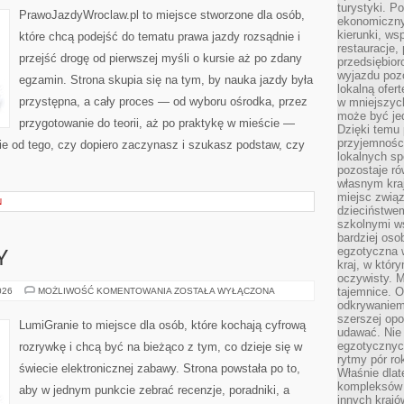
turystyki. 
PrawoJazdyWroclaw.pl to miejsce stworzone dla osób,
ekonomiczny
kierunki, ws
które chcą podejść do tematu prawa jazdy rozsądnie i
restauracje,
przejść drogę od pierwszej myśli o kursie aż po zdany
przedsiębio
wyjazdu pozo
egzamin. Strona skupia się na tym, by nauka jazdy była
lokalną ofer
przystępna, a cały proces — od wyboru ośrodka, przez
w mniejszyc
może być je
przygotowanie do teorii, aż po praktykę w mieście —
Dzięki temu 
przyjemności
ie od tego, czy dopiero zaczynasz i szukasz podstaw, czy
lokalnych sp
pozostaje r
własnym kra
miejsc związ
N
dzieciństwe
szkolnymi w
bardziej oso
egzotyczna 
Y
kraj, w któr
oczywisty. M
KULTURA
tajemnice. 
026
MOŻLIWOŚĆ KOMENTOWANIA
ZOSTAŁA WYŁĄCZONA
GRACZY
odkrywaniem
szerszej opo
LumiGranie to miejsce dla osób, które kochają cyfrową
udawać. Nie 
egzotycznyc
rozrywkę i chcą być na bieżąco z tym, co dzieje się w
rytmy pór rok
świecie elektronicznej zabawy. Strona powstała po to,
Właśnie dlat
kompleksów 
aby w jednym punkcie zebrać recenzje, poradniki, a
innych kraj