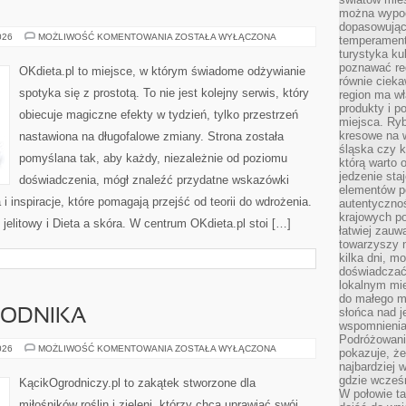
można wypoc
dopasowując
SUPLEMENTY
026
MOŻLIWOŚĆ KOMENTOWANIA
ZOSTAŁA WYŁĄCZONA
temperament
turystyka ku
poznawać reg
OKdieta.pl to miejsce, w którym świadome odżywianie
równie cieka
spotyka się z prostotą. To nie jest kolejny serwis, który
region ma wł
produkty i po
obiecuje magiczne efekty w tydzień, tylko przestrzeń
miejsca. Ryb
kresowe na 
nastawiona na długofalowe zmiany. Strona została
śląska czy 
pomyślana tak, aby każdy, niezależnie od poziomu
którą warto 
jedzenie sta
doświadczenia, mógł znaleźć przydatne wskazówki
elementów p
i inspiracje, które pomagają przejść od teorii do wdrożenia.
autentyczno
krajowych po
jelitowy i Dieta a skóra. W centrum OKdieta.pl stoi […]
łatwiej zauw
towarzyszy 
kilka dni, m
doświadczać
lokalnym mi
do małego 
słońca nad j
RODNIKA
wspomnienia 
Podróżowani
KALENDARZ
026
MOŻLIWOŚĆ KOMENTOWANIA
ZOSTAŁA WYŁĄCZONA
pokazuje, ż
OGRODNIKA
najbardziej 
gdzie wcześn
KącikOgrodniczy.pl to zakątek stworzone dla
W połowie tak
miłośników roślin i zieleni, którzy chcą uprawiać swój