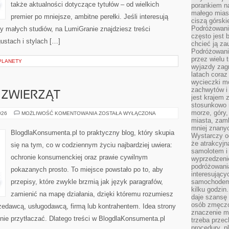
także aktualności dotyczące tytułów – od wielkich
porankiem n
małego mias
premier po mniejsze, ambitne perełki. Jeśli interesują
ciszą górsk
Podróżowani
ty małych studiów, na LumiGranie znajdziesz treści
często jest 
ustach i stylach […]
chcieć ją z
Podróżowanie
przez wielu 
PLANETY
wyjazdy zag
latach coraz
wycieczki mo
zachwytów i
ZWIERZĄT
jest krajem
stosunkowo n
morze, góry, 
OCHRONA
026
MOŻLIWOŚĆ KOMENTOWANIA
ZOSTAŁA WYŁĄCZONA
PRAW
miasta, zamk
ZWIERZĄT
mniej znanyc
BlogdlaKonsumenta.pl to praktyczny blog, który skupia
Wystarczy od
że atrakcyj
się na tym, co w codziennym życiu najbardziej uwiera:
samolotem i
ochronie konsumenckiej oraz prawie cywilnym
wyprzedzeni
podróżowania
pokazanych prosto. To miejsce powstało po to, aby
interesując
przepisy, które zwykle brzmią jak język paragrafów,
samochodem,
kilku godzin
zamienić na mapę działania, dzięki któremu rozumiesz
daje szansę
osób zmęczo
zedawcą, usługodawcą, firmą lub kontrahentem. Idea strony
znaczenie ma
nie przytłaczać. Dlatego treści w BlogdlaKonsumenta.pl
trzeba prze
procedury, p