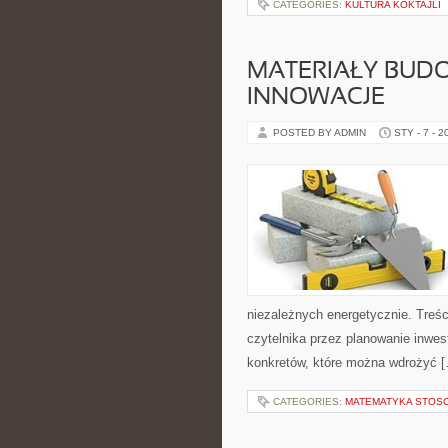
CATEGORIES:
KULTURA KOKTAJLI
MATERIAŁY BUDO
INNOWACJE
POSTED BY ADMIN
STY - 7 - 2
niezależnych energetycznie. Treśc
czytelnika przez planowanie inwest
konkretów, które można wdrożyć 
CATEGORIES:
MATEMATYKA STOS