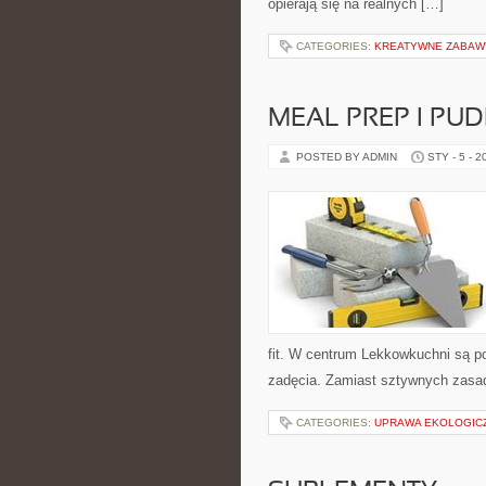
opierają się na realnych […]
CATEGORIES:
KREATYWNE ZABAWY
MEAL PREP I PU
POSTED BY ADMIN
STY - 5 - 2
fit. W centrum Lekkowkuchni są p
zadęcia. Zamiast sztywnych zasad
CATEGORIES:
UPRAWA EKOLOGIC