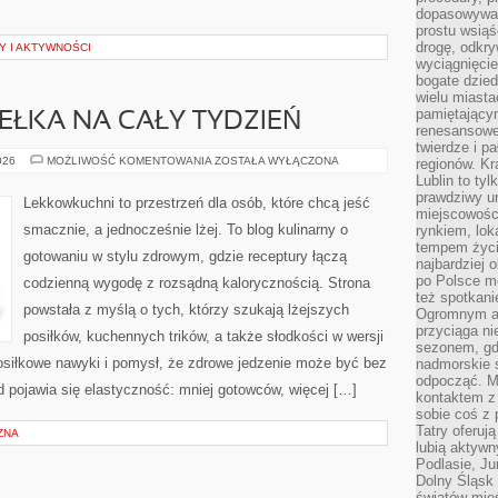
dopasowywać
prostu wsiąś
drogę, odkry
 I AKTYWNOŚCI
wyciągnięcie
bogate dzied
wielu miast
pamiętający
DEŁKA NA CAŁY TYDZIEŃ
renesansowe
twierdze i pa
MEAL
026
MOŻLIWOŚĆ KOMENTOWANIA
ZOSTAŁA WYŁĄCZONA
regionów. K
PREP
Lublin to tyl
I
prawdziwy ur
PUDEŁKA
Lekkowkuchni to przestrzeń dla osób, które chcą jeść
NA
miejscowośc
CAŁY
smacznie, a jednocześnie lżej. To blog kulinarny o
rynkiem, lok
TYDZIEŃ
tempem życia
gotowaniu w stylu zdrowym, gdzie receptury łączą
najbardziej 
po Polsce m
codzienną wygodę z rozsądną kalorycznością. Strona
też spotkani
powstała z myślą o tych, którzy szukają lżejszych
Ogromnym at
przyciąga ni
posiłków, kuchennych trików, a także słodkości w wersji
sezonem, gdy
osiłkowe nawyki i pomysł, że zdrowe jedzenie może być bez
nadmorskie 
odpocząć. M
 pojawia się elastyczność: mniej gotowców, więcej […]
kontaktem z
sobie coś z 
Tatry oferuj
ZNA
lubią aktyw
Podlasie, J
Dolny Śląsk 
światów mieś