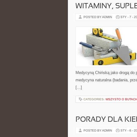
WITAMINY, SUP
POSTED BY ADMIN
STY - 7 - 2
Medycyną Chińską jako drogą do p
medycyna naturalna (badania, prze
[…]
CATEGORIES:
WSZYSTO O BUTAC
PORADY DLA K
POSTED BY ADMIN
STY - 6 - 2