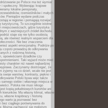
Podróżowanie po Polsce ma też wymiar
 i społeczny. Wybierając krajowe
pieramy lokalne pensjonaty,
 przewodników, rzemieślników i małych
rców. Pieniądze wydane podczas
stają w regionie i pomagają rozwijać
tę turystyczną. To szczególnie istotne
h miejscowościach, gdzie turystyka
dnym z ważniejszych źródeł dochodu.
podróż staje się nie tylko osobistą
ą, ale również realnym wsparciem dla
ołeczności. Nie bez znaczenia
ównież aspekt emocjonalny. Podróże po
ju często prowadzą do odkrywania
anych z rodzinną historią,
m, opowieściami dziadków czy
spomnieniami. Taki wyjazd może mieć
bisty charakter niż nawet najbardziej
wyprawa. Zaczynamy dostrzegać, że
ym żyjemy na co dzień, wcale nie jest
a swoje warstwy, kontrasty, piękno i
Odkrywanie Polski bywa więc także
 samego siebie i własnego miejsca w
wieści. Polska nie musi nikogo
jest kopią południowych kurortów ani
h kierunków. Ma własny klimat, własne
u, własne krajobrazy i historię.
ego warto ją poznawać bez
i bez ciągłego porównywania do
ów. Można zachwycić się mglistym