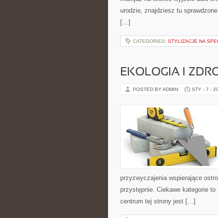
urodzie, znajdziesz tu sprawdzone
[…]
CATEGORIES:
STYLIZACJE NA SP
EKOLOGIA I ZDR
POSTED BY ADMIN
STY - 7 - 2
przyzwyczajenia wspierające ostr
przystępnie. Ciekawe kategorie to 
centrum tej strony jest […]