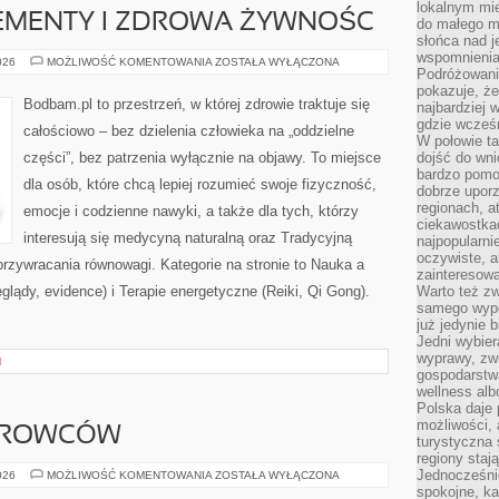
lokalnym mi
LEMENTY I ZDROWA ŻYWNOŚC
do małego 
słońca nad j
wspomnienia 
WITAMINY,
026
MOŻLIWOŚĆ KOMENTOWANIA
ZOSTAŁA WYŁĄCZONA
Podróżowani
SUPLEMENTY
I
pokazuje, ż
ZDROWA
Bodbam.pl to przestrzeń, w której zdrowie traktuje się
najbardziej 
ŻYWNOŚC
gdzie wcześn
całościowo – bez dzielenia człowieka na „oddzielne
W połowie tak
części”, bez patrzenia wyłącznie na objawy. To miejsce
dojść do wn
bardzo pomoc
dla osób, które chcą lepiej rozumieć swoje fizyczność,
dobrze upo
regionach, a
emocje i codzienne nawyki, a także dla tych, którzy
ciekawostka
interesują się medycyną naturalną oraz Tradycyjną
najpopularni
oczywiste, a
rzywracania równowagi. Kategorie na stronie to Nauka a
zainteresowa
glądy, evidence) i Terapie energetyczne (Reiki, Qi Gong).
Warto też z
samego wypo
już jedynie 
Jedni wybier
wyprawy, zw
H
gospodarstw
wellness al
Polska daje
możliwości, a
IEROWCÓW
turystyczna 
regiony staj
Jednocześni
PORADY
026
MOŻLIWOŚĆ KOMENTOWANIA
ZOSTAŁA WYŁĄCZONA
DLA
spokojne, k
KIEROWCÓW