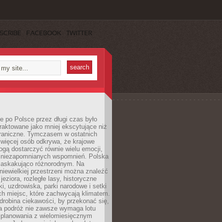
SCRIBE
FACEBOOK
TWITTER
 po Polsce przez długi czas było
traktowane jako mniej ekscytujące niż
raniczne. Tymczasem w ostatnich
 więcej osób odkrywa, że krajowe
gą dostarczyć równie wielu emocji,
 niezapomnianych wspomnień. Polska
 zaskakująco różnorodnym. Na
iewielkiej przestrzeni można znaleźć
jeziora, rozległe lasy, historyczne
i, uzdrowiska, parki narodowe i setki
h miejsc, które zachwycają klimatem.
robina ciekawości, by przekonać się,
na podróż nie zawsze wymaga lotu
 planowania z wielomiesięcznym