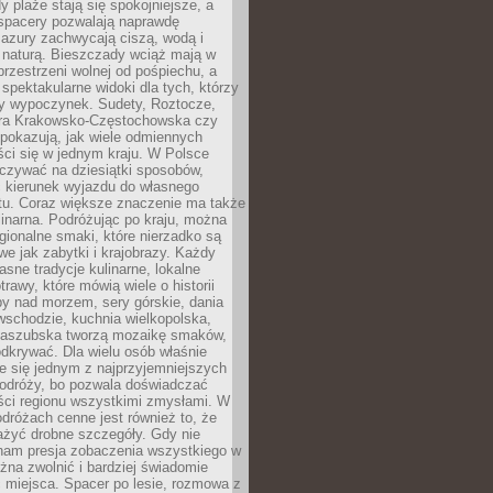
 plaże stają się spokojniejsze, a
spacery pozwalają naprawdę
azury zachwycają ciszą, wodą i
 naturą. Bieszczady wciąż mają w
przestrzeni wolnej od pośpiechu, a
ą spektakularne widoki dla tych, którzy
ny wypoczynek. Sudety, Roztocze,
ura Krakowsko-Częstochowska czy
pokazują, jak wiele odmiennych
ci się w jednym kraju. W Polsce
zywać na dziesiątki sposobów,
 kierunek wyjazdu do własnego
u. Coraz większe znaczenie ma także
linarna. Podróżując po kraju, można
ionalne smaki, które nierzadko są
we jak zabytki i krajobrazy. Każdy
asne tradycje kulinarne, lokalne
trawy, które mówią wiele o historii
y nad morzem, sery górskie, dania
wschodzie, kuchnia wielkopolska,
kaszubska tworzą mozaikę smaków,
odkrywać. Dla wielu osób właśnie
je się jednym z najprzyjemniejszych
odróży, bo pozwala doświadczać
ści regionu wszystkimi zmysłami. W
dróżach cenne jest również to, że
ażyć drobne szczegóły. Gdy nie
nam presja zobaczenia wszystkiego w
ożna zwolnić i bardziej świadomie
 miejsca. Spacer po lesie, rozmowa z