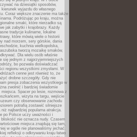
zywać na dziesiątki sposobów,
 kierunek wyjazdu do własnego
u. Coraz większe znaczenie ma także
linarna. Podróżując po kraju, można
ionalne smaki, które nierzadko są
we jak zabytki i krajobrazy. Każdy
asne tradycje kulinarne, lokalne
trawy, które mówią wiele o historii
y nad morzem, sery górskie, dania
wschodzie, kuchnia wielkopolska,
kaszubska tworzą mozaikę smaków,
odkrywać. Dla wielu osób właśnie
je się jednym z najprzyjemniejszych
odróży, bo pozwala doświadczać
ści regionu wszystkimi zmysłami. W
dróżach cenne jest również to, że
ażyć drobne szczegóły. Gdy nie
nam presja zobaczenia wszystkiego w
ożna zwolnić i bardziej świadomie
 miejsca. Spacer po lesie, rozmowa z
eszkańcem, wizyta na targu, wejście
muzeum czy obserwowanie zachodu
eziorem potrafią zostawić silniejsze
niż najbardziej popularna atrakcja.
e po Polsce uczy uważności i
e bliskość nie oznacza nudy. Czasem
wartościowe miejsca znajdują się tam,
iej w ogóle nie planowaliśmy jechać.
iej refleksji o odkrywaniu kraju łatwo