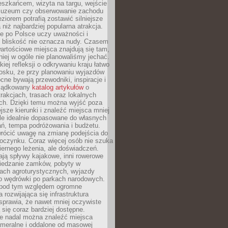
eszkańcem, wizyta na targu, wejście
muzeum czy obserwowanie zachodu
eziorem potrafią zostawić silniejsze
niż najbardziej popularna atrakcja.
e po Polsce uczy uważności i
e bliskość nie oznacza nudy. Czasem
wartościowe miejsca znajdują się tam,
iej w ogóle nie planowaliśmy jechać.
iej refleksji o odkrywaniu kraju łatwo
iosku, że przy planowaniu wyjazdów
ne bywają przewodniki, inspiracje i
rządkowany
katalog artykułów
o
trakcjach, trasach oraz lokalnych
ch. Dzięki temu można wyjść poza
ejsze kierunki i znaleźć miejsca mniej
le idealnie dopasowane do własnych
ń, tempa podróżowania i budżetu.
wrócić uwagę na zmianę podejścia do
czynku. Coraz więcej osób nie szuka
biernego leżenia, ale doświadczeń.
ają spływy kajakowe, inni rowerowe
iedzanie zamków, pobyty w
ach agroturystycznych, wyjazdy
bo wędrówki po parkach narodowych.
 pod tym względem ogromne
 rozwijająca się infrastruktura
sprawia, że nawet mniej oczywiste
ą się coraz bardziej dostępne.
e nadal można znaleźć miejsca
ameralne i oddalone od masowej