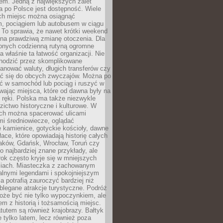
em. Jedną z największych zalet
 po Polsce jest dostępność. Wiele
ych miejsc można osiągnąć
 pociągiem lub autobusem w ciągu
. To sprawia, że nawet krótki weekend
 na prawdziwą zmianę otoczenia. Dla
nych codzienną rutyną ogromne
 właśnie ta łatwość organizacji. Nie
chodzić przez skomplikowane
lanować waluty, długich transferów czy
 się do obcych zwyczajów. Można po
ć w samochód lub pociąg i ruszyć w
wając miejsca, które od dawna były na
 ręki. Polska ma także niezwykle
zictwo historyczne i kulturowe. W
ach można spacerować ulicami
mi średniowiecze, oglądać
 kamienice, gotyckie kościoły, dawne
łace, które opowiadają historię całych
raków, Gdańsk, Wrocław, Toruń czy
ko najbardziej znane przykłady, ale
ok często kryje się w mniejszych
iach. Miasteczka z zachowanym
alnymi legendami i spokojniejszym
 potrafią zauroczyć bardziej niż
oblegane atrakcje turystyczne. Podróż
oże być nie tylko wypoczynkiem, ale
em z historią i tożsamością miejsc.
utem są również krajobrazy. Bałtyk
e tylko latem, lecz również poza