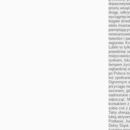
dopasowywać
prostu wsiąś
drogę, odkry
wyciągnięcie
bogate dzied
wielu miast
pamiętający
renesansowe
twierdze i pa
regionów. K
Lublin to tyl
prawdziwy ur
miejscowośc
rynkiem, lok
tempem życia
najbardziej 
po Polsce m
też spotkani
Ogromnym at
przyciąga ni
sezonem, gdy
nadmorskie 
odpocząć. M
kontaktem z
sobie coś z 
Tatry oferuj
lubią aktyw
Podlasie, J
Dolny Śląsk 
światów mieś