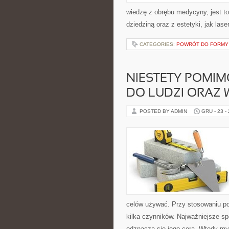
wiedzę z obrębu medycyny, jest to
dziedziną oraz z estetyki, jak las
CATEGORIES:
POWRÓT DO FORMY P
NIESTETY POMIM
DO LUDZI ORAZ 
POSTED BY ADMIN
GRU - 23 -
celów używać. Przy stosowaniu po
kilka czynników. Najważniejsze sp
odznacza się jego cera. Wtedy myl