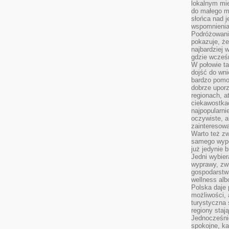
lokalnym mi
do małego 
słońca nad j
wspomnienia 
Podróżowani
pokazuje, ż
najbardziej 
gdzie wcześn
W połowie tak
dojść do wn
bardzo pomoc
dobrze upo
regionach, a
ciekawostka
najpopularni
oczywiste, a
zainteresowa
Warto też z
samego wypo
już jedynie 
Jedni wybier
wyprawy, zw
gospodarstw
wellness al
Polska daje
możliwości, a
turystyczna 
regiony staj
Jednocześni
spokojne, k