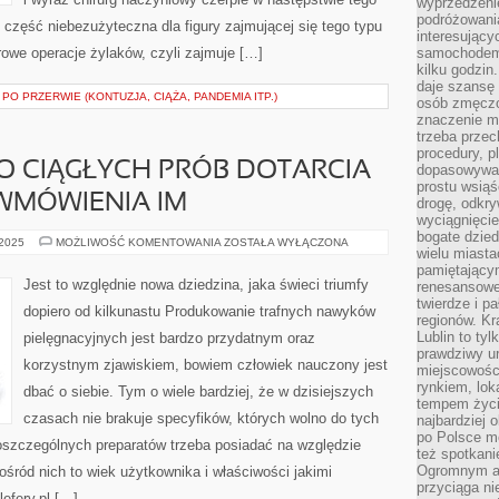
wyprzedzeni
podróżowania
 część niebezużyteczna dla figury zajmującej się tego typu
interesując
erowe operacje żylaków, czyli zajmuje […]
samochodem,
kilku godzin
daje szansę
O PRZERWIE (KONTUZJA, CIĄŻA, PANDEMIA ITP.)
osób zmęczo
znaczenie ma
trzeba prze
procedury, p
O CIĄGŁYCH PRÓB DOTARCIA
dopasowywać
prostu wsiąś
WMÓWIENIA IM
drogę, odkry
wyciągnięcie
bogate dzied
NIESTETY
 2025
MOŻLIWOŚĆ KOMENTOWANIA
ZOSTAŁA WYŁĄCZONA
wielu miast
POMIMO
CIĄGŁYCH
pamiętający
PRÓB
Jest to względnie nowa dziedzina, jaka świeci triumfy
renesansowe
DOTARCIA
twierdze i pa
DO
dopiero od kilkunastu Produkowanie trafnych nawyków
LUDZI
regionów. K
ORAZ
Lublin to tyl
pielęgnacyjnych jest bardzo przydatnym oraz
WMÓWIENIA
IM
prawdziwy ur
korzystnym zjawiskiem, bowiem człowiek nauczony jest
miejscowośc
rynkiem, lok
dbać o siebie. Tym o wiele bardziej, że w dzisiejszych
tempem życia
czasach nie brakuje specyfików, których wolno do tych
najbardziej 
po Polsce m
szczególnych preparatów trzeba posiadać na względzie
też spotkani
Ogromnym at
ośród nich to wiek użytkownika i właściwości jakimi
przyciąga ni
efery.pl […]