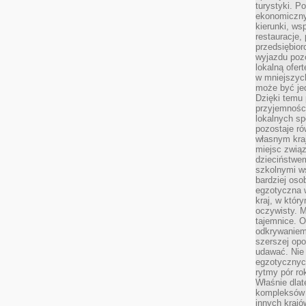
turystyki. 
ekonomiczny
kierunki, ws
restauracje,
przedsiębio
wyjazdu pozo
lokalną ofer
w mniejszyc
może być je
Dzięki temu 
przyjemności
lokalnych sp
pozostaje r
własnym kra
miejsc związ
dzieciństwe
szkolnymi w
bardziej oso
egzotyczna 
kraj, w któr
oczywisty. M
tajemnice. 
odkrywaniem
szerszej opo
udawać. Nie 
egzotycznyc
rytmy pór rok
Właśnie dlat
kompleksów 
innych kraj