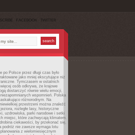
SCRIBE
FACEBOOK
TWITTER
 po Polsce przez długi czas było
traktowane jako mniej ekscytujące niż
raniczne. Tymczasem w ostatnich
 więcej osób odkrywa, że krajowe
gą dostarczyć równie wielu emocji,
 niezapomnianych wspomnień. Polska
 zaskakująco różnorodnym. Na
iewielkiej przestrzeni można znaleźć
jeziora, rozległe lasy, historyczne
i, uzdrowiska, parki narodowe i setki
h miejsc, które zachwycają klimatem.
robina ciekawości, by przekonać się,
na podróż nie zawsze wymaga lotu
 planowania z wielomiesięcznym