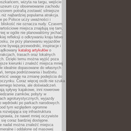
eszkańcem, wizyta na targu, wejście
muzeum czy obserwowanie zachodu
eziorem potrafią zostawić silniejsze
niż najbardziej popularna atrakcja.
e po Polsce uczy uważności i
e bliskość nie oznacza nudy. Czasem
wartościowe miejsca znajdują się tam,
iej w ogóle nie planowaliśmy jechać.
iej refleksji o odkrywaniu kraju łatwo
iosku, że przy planowaniu wyjazdów
ne bywają przewodniki, inspiracje i
rządkowany
katalog artykułów
o
trakcjach, trasach oraz lokalnych
ch. Dzięki temu można wyjść poza
ejsze kierunki i znaleźć miejsca mniej
le idealnie dopasowane do własnych
ń, tempa podróżowania i budżetu.
wrócić uwagę na zmianę podejścia do
czynku. Coraz więcej osób nie szuka
biernego leżenia, ale doświadczeń.
ają spływy kajakowe, inni rowerowe
iedzanie zamków, pobyty w
ach agroturystycznych, wyjazdy
bo wędrówki po parkach narodowych.
 pod tym względem ogromne
 rozwijająca się infrastruktura
sprawia, że nawet mniej oczywiste
ą się coraz bardziej dostępne.
e nadal można znaleźć miejsca
ameralne i oddalone od masowej