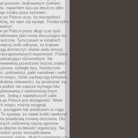
ad jeziorem, brukowanym rynkiem
ta, zapachem lasu po deszczu albo
iego szlaku poza sezonem.
e po Polsce uczy, że niezwykłość
bliżej, niż nam się wydaje. Trzeba tylko
auważyć.
 po Polsce przez długi czas było
traktowane jako mniej ekscytujące niż
raniczne. Tymczasem w ostatnich
 więcej osób odkrywa, że krajowe
gą dostarczyć równie wielu emocji,
 niezapomnianych wspomnień. Polska
 zaskakująco różnorodnym. Na
iewielkiej przestrzeni można znaleźć
jeziora, rozległe lasy, historyczne
i, uzdrowiska, parki narodowe i setki
h miejsc, które zachwycają klimatem.
robina ciekawości, by przekonać się,
na podróż nie zawsze wymaga lotu
 planowania z wielomiesięcznym
em. Jedną z największych zalet
 po Polsce jest dostępność. Wiele
ych miejsc można osiągnąć
 pociągiem lub autobusem w ciągu
. To sprawia, że nawet krótki weekend
 na prawdziwą zmianę otoczenia. Dla
nych codzienną rutyną ogromne
 właśnie ta łatwość organizacji. Nie
chodzić przez skomplikowane
lanować waluty, długich transferów czy