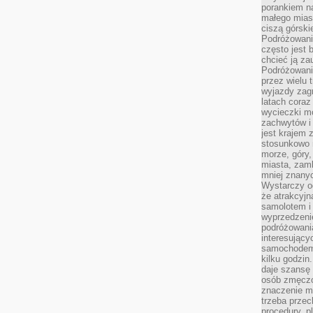
porankiem n
małego mias
ciszą górsk
Podróżowani
często jest 
chcieć ją z
Podróżowanie
przez wielu 
wyjazdy zag
latach coraz
wycieczki mo
zachwytów i
jest krajem
stosunkowo n
morze, góry, 
miasta, zamk
mniej znanyc
Wystarczy od
że atrakcyj
samolotem i
wyprzedzeni
podróżowania
interesując
samochodem,
kilku godzin
daje szansę
osób zmęczo
znaczenie ma
trzeba prze
procedury, p