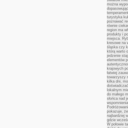
można wypoc
dopasowując
temperament
turystyka ku
poznawać reg
równie cieka
region ma wł
produkty i po
miejsca. Ryb
kresowe na 
śląska czy 
którą warto 
jedzenie sta
elementów p
autentyczno
krajowych po
łatwiej zauw
towarzyszy 
kilka dni, m
doświadczać
lokalnym mi
do małego 
słońca nad j
wspomnienia 
Podróżowani
pokazuje, ż
najbardziej 
gdzie wcześn
W połowie tak