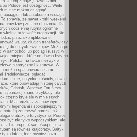
em. Jedną z największych zalet
 po Polsce jest dostępność. Wiele
ych miejsc można osiągnąć
 pociągiem lub autobusem w ciągu
. To sprawia, że nawet krótki weekend
 na prawdziwą zmianę otoczenia. Dla
nych codzienną rutyną ogromne
 właśnie ta łatwość organizacji. Nie
chodzić przez skomplikowane
lanować waluty, długich transferów czy
 się do obcych zwyczajów. Można po
ć w samochód lub pociąg i ruszyć w
wając miejsca, które od dawna były na
 ręki. Polska ma także niezwykle
zictwo historyczne i kulturowe. W
ach można spacerować ulicami
mi średniowiecze, oglądać
 kamienice, gotyckie kościoły, dawne
łace, które opowiadają historię całych
raków, Gdańsk, Wrocław, Toruń czy
ko najbardziej znane przykłady, ale
ok często kryje się w mniejszych
iach. Miasteczka z zachowanym
alnymi legendami i spokojniejszym
 potrafią zauroczyć bardziej niż
oblegane atrakcje turystyczne. Podróż
oże być nie tylko wypoczynkiem, ale
em z historią i tożsamością miejsc.
utem są również krajobrazy. Bałtyk
e tylko latem, lecz również poza