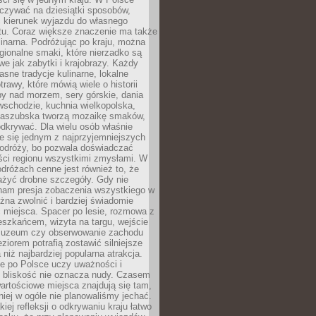
zywać na dziesiątki sposobów,
 kierunek wyjazdu do własnego
u. Coraz większe znaczenie ma także
linarna. Podróżując po kraju, można
ionalne smaki, które nierzadko są
we jak zabytki i krajobrazy. Każdy
asne tradycje kulinarne, lokalne
trawy, które mówią wiele o historii
y nad morzem, sery górskie, dania
wschodzie, kuchnia wielkopolska,
kaszubska tworzą mozaikę smaków,
odkrywać. Dla wielu osób właśnie
je się jednym z najprzyjemniejszych
odróży, bo pozwala doświadczać
ści regionu wszystkimi zmysłami. W
dróżach cenne jest również to, że
ażyć drobne szczegóły. Gdy nie
nam presja zobaczenia wszystkiego w
ożna zwolnić i bardziej świadomie
 miejsca. Spacer po lesie, rozmowa z
eszkańcem, wizyta na targu, wejście
muzeum czy obserwowanie zachodu
eziorem potrafią zostawić silniejsze
niż najbardziej popularna atrakcja.
e po Polsce uczy uważności i
e bliskość nie oznacza nudy. Czasem
wartościowe miejsca znajdują się tam,
iej w ogóle nie planowaliśmy jechać.
iej refleksji o odkrywaniu kraju łatwo