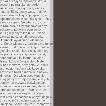
 plaże stają się spokojniejsze, a
spacery pozwalają naprawdę
azury zachwycają ciszą, wodą i
 naturą. Bieszczady wciąż mają w
przestrzeni wolnej od pośpiechu, a
ą spektakularne widoki dla tych, którzy
ny wypoczynek. Sudety, Roztocze,
ura Krakowsko-Częstochowska czy
pokazują, jak wiele odmiennych
ci się w jednym kraju. W Polsce
zywać na dziesiątki sposobów,
 kierunek wyjazdu do własnego
u. Coraz większe znaczenie ma także
linarna. Podróżując po kraju, można
ionalne smaki, które nierzadko są
we jak zabytki i krajobrazy. Każdy
asne tradycje kulinarne, lokalne
trawy, które mówią wiele o historii
y nad morzem, sery górskie, dania
wschodzie, kuchnia wielkopolska,
kaszubska tworzą mozaikę smaków,
odkrywać. Dla wielu osób właśnie
je się jednym z najprzyjemniejszych
odróży, bo pozwala doświadczać
ści regionu wszystkimi zmysłami. W
dróżach cenne jest również to, że
ażyć drobne szczegóły. Gdy nie
nam presja zobaczenia wszystkiego w
ożna zwolnić i bardziej świadomie
 miejsca. Spacer po lesie, rozmowa z