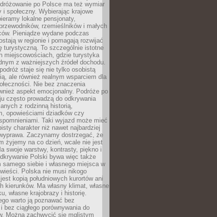
Podróżowanie po Polsce ma też wymiar
 i społeczny. Wybierając krajowe
pieramy lokalne pensjonaty,
 przewodników, rzemieślników i małych
rców. Pieniądze wydane podczas
stają w regionie i pomagają rozwijać
tę turystyczną. To szczególnie istotne
h miejscowościach, gdzie turystyka
dnym z ważniejszych źródeł dochodu.
podróż staje się nie tylko osobistą
ą, ale również realnym wsparciem dla
ołeczności. Nie bez znaczenia
ównież aspekt emocjonalny. Podróże po
ju często prowadzą do odkrywania
anych z rodzinną historią,
m, opowieściami dziadków czy
spomnieniami. Taki wyjazd może mieć
bisty charakter niż nawet najbardziej
wyprawa. Zaczynamy dostrzegać, że
ym żyjemy na co dzień, wcale nie jest
a swoje warstwy, kontrasty, piękno i
Odkrywanie Polski bywa więc także
 samego siebie i własnego miejsca w
wieści. Polska nie musi nikogo
jest kopią południowych kurortów ani
h kierunków. Ma własny klimat, własne
u, własne krajobrazy i historię.
ego warto ją poznawać bez
i bez ciągłego porównywania do
ów. Można zachwycić się mglistym