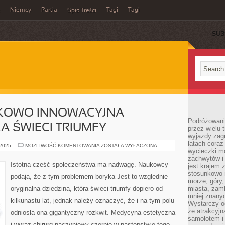
Niemcy
Partia
Tagi
Tagi
Spis Treści
SUB
NKOWO INNOWACYJNA
Podróżowanie
A ŚWIECI TRIUMFY
przez wielu 
wyjazdy zag
latach coraz
JEST
 2025
MOŻLIWOŚĆ KOMENTOWANIA
ZOSTAŁA WYŁĄCZONA
wycieczki mo
TO
STOSUNKOWO
zachwytów i
INNOWACYJNA
Istotna cześć społeczeństwa ma nadwagę. Naukowcy
jest krajem
DYSCYPLINA,
JAKA
stosunkowo n
podają, że z tym problemem boryka Jest to względnie
ŚWIECI
morze, góry, 
TRIUMFY
oryginalna dziedzina, która świeci triumfy dopiero od
miasta, zamk
mniej znanyc
kilkunastu lat, jednak należy oznaczyć, że i na tym polu
Wystarczy od
że atrakcyj
odniosła ona gigantyczny rozkwit. Medycyna estetyczna
samolotem i
i wyraz chirurg naczyniowy czerpie w następstwie tego