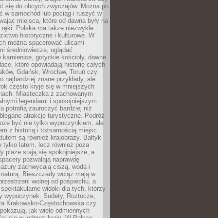
 się do obcych zwyczajów. Można po
ć w samochód lub pociąg i ruszyć w
wając miejsca, które od dawna były na
 ręki. Polska ma także niezwykle
zictwo historyczne i kulturowe. W
ach można spacerować ulicami
mi średniowiecze, oglądać
 kamienice, gotyckie kościoły, dawne
łace, które opowiadają historię całych
raków, Gdańsk, Wrocław, Toruń czy
ko najbardziej znane przykłady, ale
ok często kryje się w mniejszych
iach. Miasteczka z zachowanym
alnymi legendami i spokojniejszym
 potrafią zauroczyć bardziej niż
oblegane atrakcje turystyczne. Podróż
oże być nie tylko wypoczynkiem, ale
em z historią i tożsamością miejsc.
utem są również krajobrazy. Bałtyk
e tylko latem, lecz również poza
 plaże stają się spokojniejsze, a
spacery pozwalają naprawdę
azury zachwycają ciszą, wodą i
 naturą. Bieszczady wciąż mają w
przestrzeni wolnej od pośpiechu, a
ą spektakularne widoki dla tych, którzy
ny wypoczynek. Sudety, Roztocze,
ura Krakowsko-Częstochowska czy
pokazują, jak wiele odmiennych
ci się w jednym kraju. W Polsce