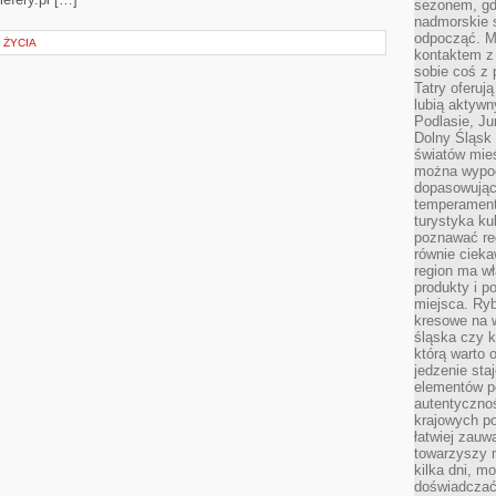
sezonem, gdy
nadmorskie 
odpocząć. M
 ŻYCIA
kontaktem z
sobie coś z 
Tatry oferuj
lubią aktyw
Podlasie, J
Dolny Śląsk 
światów mieś
można wypoc
dopasowując
temperament
turystyka ku
poznawać reg
równie cieka
region ma wł
produkty i po
miejsca. Ryb
kresowe na 
śląska czy 
którą warto 
jedzenie sta
elementów p
autentyczno
krajowych po
łatwiej zauw
towarzyszy 
kilka dni, m
doświadczać