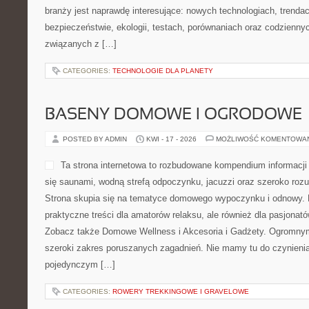
branży jest naprawdę interesujące: nowych technologiach, trenda
bezpieczeństwie, ekologii, testach, porównaniach oraz codzienny
związanych z […]
CATEGORIES:
TECHNOLOGIE DLA PLANETY
BASENY DOMOWE I OGRODOWE
POSTED BY ADMIN
KWI - 17 - 2026
MOŻLIWOŚĆ KOMENTOWA
Ta strona internetowa to rozbudowane kompendium informacji d
się saunami, wodną strefą odpoczynku, jacuzzi oraz szeroko ro
Strona skupia się na tematyce domowego wypoczynku i odnowy. 
praktyczne treści dla amatorów relaksu, ale również dla pasjona
Zobacz także Domowe Wellness i Akcesoria i Gadżety. Ogromnym
szeroki zakres poruszanych zagadnień. Nie mamy tu do czynieni
pojedynczym […]
CATEGORIES:
ROWERY TREKKINGOWE I GRAVELOWE