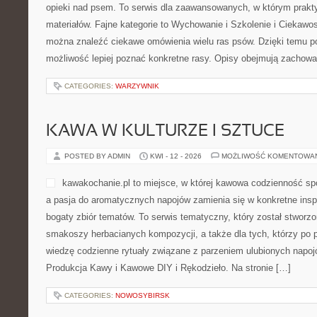
opieki nad psem. To serwis dla zaawansowanych, w którym prakt
materiałów. Fajne kategorie to Wychowanie i Szkolenie i Ciekawost
można znaleźć ciekawe omówienia wielu ras psów. Dzięki temu p
możliwość lepiej poznać konkretne rasy. Opisy obejmują zachowa
CATEGORIES:
WARZYWNIK
KAWA W KULTURZE I SZTUCE
POSTED BY ADMIN
KWI - 12 - 2026
MOŻLIWOŚĆ KOMENTOWA
kawakochanie.pl to miejsce, w której kawowa codzienność spo
a pasja do aromatycznych napojów zamienia się w konkretne inspir
bogaty zbiór tematów. To serwis tematyczny, który został stworz
smakoszy herbacianych kompozycji, a także dla tych, którzy po 
wiedzę codzienne rytuały związane z parzeniem ulubionych napo
Produkcja Kawy i Kawowe DIY i Rękodzieło. Na stronie […]
CATEGORIES:
NOWOSYBIRSK