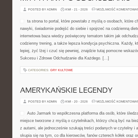
POSTED BY ADMIN
KWI - 21 - 2026
MOŻLIWOŚĆ KOMENTOWA
ta strona to portal, które powstało z myślą o osobach, które
nawyki, świadomie podejść do siebie i spojrzeć na codzienną die
internetowa baza wiedzy poświęcony tematom takim jak odchudzan
codzienny trening, a także lepsza kondycja psychiczna. Każdy, k
lepiej, żyć lżej i czuć się pewniej, znajdzie tutaj pomocne wskaz
Sukcesu i Zdrowe Odchudzanie dla Każdego. […]
CATEGORIES:
GRY KULTOWE
AMERYKAŃSKIE LEGENDY
POSTED BY ADMIN
KWI - 20 - 2026
MOŻLIWOŚĆ KOMENTOWA
Auto Jarmark to współczesna platforma dla osób, które śledz
miejsce tworzone z myślą o czytelnikach, którzy chcą być na b
z autami, ale jednocześnie szukają treści podanych w czytelny i
skupia się na tym, co dla kierowców, fanów czterech kółek oraz 