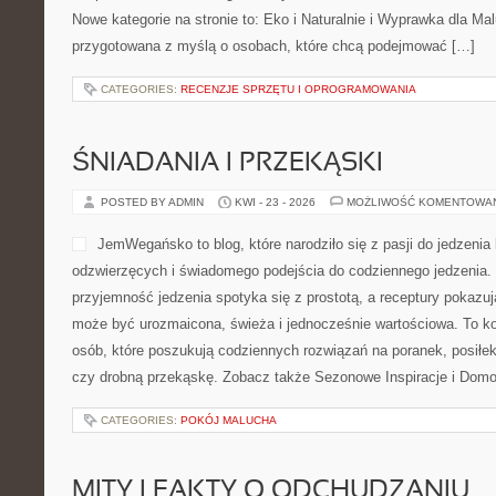
Nowe kategorie na stronie to: Eko i Naturalnie i Wyprawka dla Ma
przygotowana z myślą o osobach, które chcą podejmować […]
CATEGORIES:
RECENZJE SPRZĘTU I OPROGRAMOWANIA
ŚNIADANIA I PRZEKĄSKI
POSTED BY ADMIN
KWI - 23 - 2026
MOŻLIWOŚĆ KOMENTOWA
JemWegańsko to blog, które narodziło się z pasji do jedzenia
odzwierzęcych i świadomego podejścia do codziennego jedzenia. T
przyjemność jedzenia spotyka się z prostotą, a receptury pokazuj
może być urozmaicona, świeża i jednocześnie wartościowa. To 
osób, które poszukują codziennych rozwiązań na poranek, posiłek 
czy drobną przekąskę. Zobacz także Sezonowe Inspiracje i Domo
CATEGORIES:
POKÓJ MALUCHA
MITY I FAKTY O ODCHUDZANIU