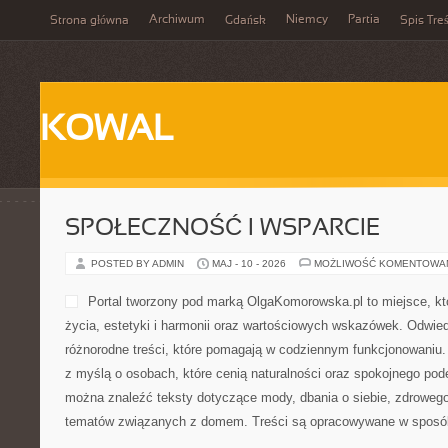
Archiwum
Niemcy
Partia
Strona główna
Gdańsk
Spis Treś
KOWAL
SPOŁECZNOŚĆ I WSPARCIE
POSTED BY ADMIN
MAJ - 10 - 2026
MOŻLIWOŚĆ KOMENTOWA
Portal tworzony pod marką OlgaKomorowska.pl to miejsce, któr
życia, estetyki i harmonii oraz wartościowych wskazówek. Odwie
różnorodne treści, które pomagają w codziennym funkcjonowaniu.
z myślą o osobach, które cenią naturalności oraz spokojnego pode
można znaleźć teksty dotyczące mody, dbania o siebie, zdrowego 
tematów związanych z domem. Treści są opracowywane w sposób