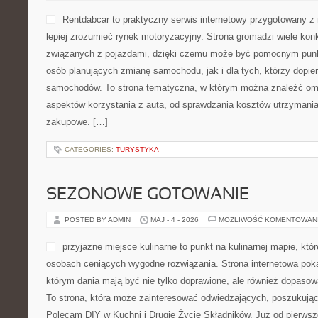
Rentdabcar to praktyczny serwis internetowy przygotowany z
lepiej zrozumieć rynek motoryzacyjny. Strona gromadzi wiele ko
związanych z pojazdami, dzięki czemu może być pomocnym pun
osób planujących zmianę samochodu, jak i dla tych, którzy dopier
samochodów. To strona tematyczna, w którym można znaleźć om
aspektów korzystania z auta, od sprawdzania kosztów utrzymania
zakupowe. […]
CATEGORIES:
TURYSTYKA
SEZONOWE GOTOWANIE
POSTED BY ADMIN
MAJ - 4 - 2026
MOŻLIWOŚĆ KOMENTOWAN
przyjazne miejsce kulinarne to punkt na kulinarnej mapie, któ
osobach ceniących wygodne rozwiązania. Strona internetowa pokaz
którym dania mają być nie tylko doprawione, ale również dopaso
To strona, która może zainteresować odwiedzających, poszukując
Polecam DIY w Kuchni i Drugie Życie Składników. Już od pierwsz