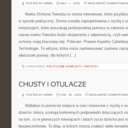
POSTED BY ADMIN
MAJ - 1 - 2026
MOŻLIWOŚĆ KOMENTOWAN
Marka Ochrona Twierdza to strona internetowa, które przybli
w sposób praktyczny. Strona została zaprojektowana z myślą o os
instytucjach, które poszukują profesjonalnej pomocy w zakresie 
nazwa marka Twierdza budzi skojarzenia z odpornością, czyli war
ochrony mają kluczową rolę. Polecam: Prawne Aspekty Cyberbe
Technologie. To witryna, która może zainteresować zarówno zarzą
właścicieli posesji, dla których […]
CATEGORIES:
POLITYCZNE KONFLIKTY I KRYZYSY
CHUSTY I OTULACZE
POSTED BY ADMIN
KWI - 30 - 2026
MOŻLIWOŚĆ KOMENTOWA
Wallaboo to pomocne miejsce w sieci stworzone z myślą o os
dziećmi, którzy szukają konkretnych podpowiedzi dotyczących no
na tym, co w pierwszych miesiącach i latach życia dziecka jest 
bezpieczeństwie. To blog, w którym można znaleźć wiele temató