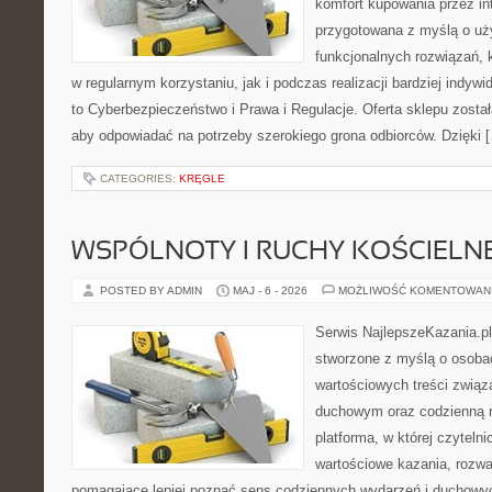
komfort kupowania przez int
przygotowana z myślą o uż
funkcjonalnych rozwiązań, 
w regularnym korzystaniu, jak i podczas realizacji bardziej indy
to Cyberbezpieczeństwo i Prawa i Regulacje. Oferta sklepu zosta
aby odpowiadać na potrzeby szerokiego grona odbiorców. Dzięki 
CATEGORIES:
KRĘGLE
WSPÓLNOTY I RUCHY KOŚCIELN
POSTED BY ADMIN
MAJ - 6 - 2026
MOŻLIWOŚĆ KOMENTOWAN
Serwis NajlepszeKazania.pl
stworzone z myślą o osobac
wartościowych treści związ
duchowym oraz codzienną re
platforma, w której czyteln
wartościowe kazania, rozwa
pomagające lepiej poznać sens codziennych wydarzeń i duchowy