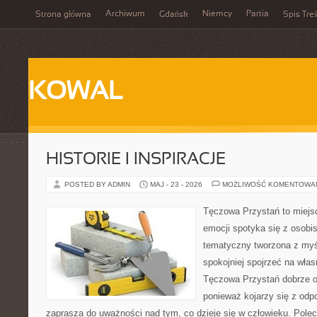
Archiwum
Niemcy
Partia
Strona główna
Gdańsk
Spis Treś
KOWAL
HISTORIE I INSPIRACJE
POSTED BY ADMIN
MAJ - 23 - 2026
MOŻLIWOŚĆ KOMENTOWA
Tęczowa Przystań to miejs
emocji spotyka się z osobis
tematyczny tworzona z myś
spokojniej spojrzeć na wła
Tęczowa Przystań dobrze od
ponieważ kojarzy się z odp
zaprasza do uważności nad tym, co dzieje się w człowieku. Pole