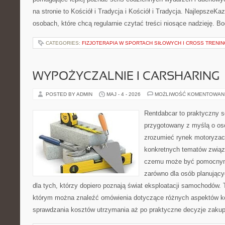
na stronie to Kościół i Tradycja i Kościół i Tradycja. NajlepszeKa
osobach, które chcą regularnie czytać treści niosące nadzieję. B
CATEGORIES:
FIZJOTERAPIA W SPORTACH SIŁOWYCH I CROSS TRENI
WYPOŻYCZALNIE I CARSHARING
POSTED BY ADMIN
MAJ - 4 - 2026
MOŻLIWOŚĆ KOMENTOWAN
Rentdabcar to praktyczny s
przygotowany z myślą o oso
zrozumieć rynek motoryzacy
konkretnych tematów związ
czemu może być pomocnym
zarówno dla osób planując
dla tych, którzy dopiero poznają świat eksploatacji samochodów.
którym można znaleźć omówienia dotyczące różnych aspektów ko
sprawdzania kosztów utrzymania aż po praktyczne decyzje zaku