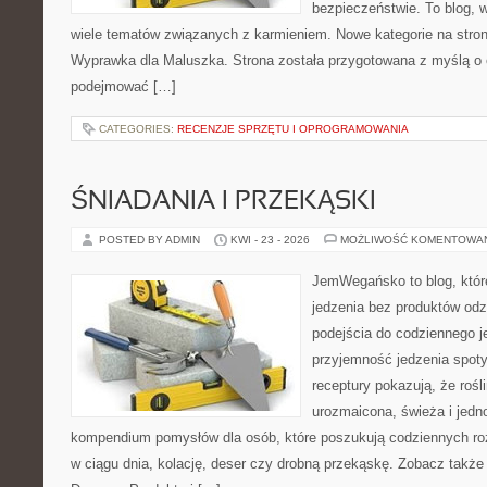
bezpieczeństwie. To blog,
wiele tematów związanych z karmieniem. Nowe kategorie na stronie
Wyprawka dla Maluszka. Strona została przygotowana z myślą o 
podejmować […]
CATEGORIES:
RECENZJE SPRZĘTU I OPROGRAMOWANIA
ŚNIADANIA I PRZEKĄSKI
POSTED BY ADMIN
KWI - 23 - 2026
MOŻLIWOŚĆ KOMENTOWA
JemWegańsko to blog, które 
jedzenia bez produktów od
podejścia do codziennego je
przyjemność jedzenia spotyk
receptury pokazują, że roś
urozmaicona, świeża i jedn
kompendium pomysłów dla osób, które poszukują codziennych roz
w ciągu dnia, kolację, deser czy drobną przekąskę. Zobacz także