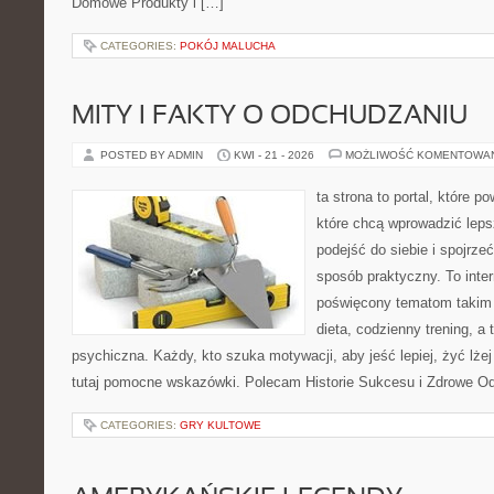
Domowe Produkty i […]
CATEGORIES:
POKÓJ MALUCHA
MITY I FAKTY O ODCHUDZANIU
POSTED BY ADMIN
KWI - 21 - 2026
MOŻLIWOŚĆ KOMENTOWA
ta strona to portal, które 
które chcą wprowadzić lep
podejść do siebie i spojrze
sposób praktyczny. To inte
poświęcony tematom takim 
dieta, codzienny trening, a
psychiczna. Każdy, kto szuka motywacji, aby jeść lepiej, żyć lżej 
tutaj pomocne wskazówki. Polecam Historie Sukcesu i Zdrowe O
CATEGORIES:
GRY KULTOWE