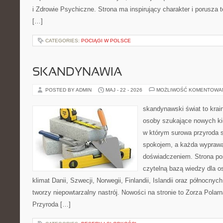
i Zdrowie Psychiczne. Strona ma inspirujący charakter i porusza
[…]
CATEGORIES:
POCIĄGI W POLSCE
SKANDYNAWIA
POSTED BY ADMIN
MAJ - 22 - 2026
MOŻLIWOŚĆ KOMENTOWA
skandynawski świat to krai
osoby szukające nowych kie
w którym surowa przyroda 
spokojem, a każda wypraw
doświadczeniem. Strona poś
czytelną bazą wiedzy dla o
klimat Danii, Szwecji, Norwegii, Finlandii, Islandii oraz północnyc
tworzy niepowtarzalny nastrój. Nowości na stronie to Zorza Polarn
Przyroda […]