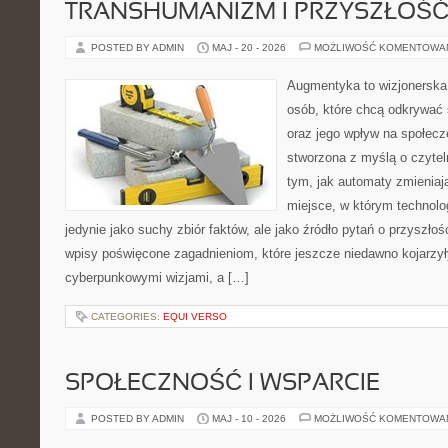
TRANSHUMANIZM I PRZYSZŁOŚĆ
POSTED BY ADMIN
MAJ - 20 - 2026
MOŻLIWOŚĆ KOMENTOWA
Augmentyka to wizjonerska 
osób, które chcą odkrywać ś
oraz jego wpływ na społecz
stworzona z myślą o czyteln
tym, jak automaty zmieniaj
miejsce, w którym technolog
jedynie jako suchy zbiór faktów, ale jako źródło pytań o przyszło
wpisy poświęcone zagadnieniom, które jeszcze niedawno kojarzyły
cyberpunkowymi wizjami, a […]
CATEGORIES:
EQUI VERSO
SPOŁECZNOŚĆ I WSPARCIE
POSTED BY ADMIN
MAJ - 10 - 2026
MOŻLIWOŚĆ KOMENTOWA