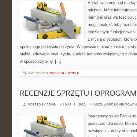
Portal tworzony pod marką
miejsce, które integruje pasj
harmonii oraz wartościowy
mogą znaleźć tutaj różnoro
codziennym funkcjonowaniu
z myślą o osobach, które ce
spokojnego podejścia do życia. W serwisie można znaleźć teksty
siebie, zdrowego stylu życia, a także tematów związanych z do
w sposób czytelny, […]
CATEGORIES:
NOCLEGI I HOTELE
RECENZJE SPRZĘTU I OPROGRA
POSTED BY ADMIN
MAJ - 8 - 2026
MOŻLIWOŚĆ KOMENTOWAN
internetowy sklep Feniks to
przestrzeń dla osób, które
rozwiązania, dobry stosune