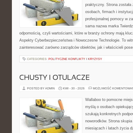
praktyczny. Strona została
osobach, firmach i instytuc
profesjonalnej pomocy w za
sama nazwa marka Twierdza
odpornością, czyli wartościami, które w branży ochrony mają klu
Aspekty Cyberbezpieczeństwa i Nowoczesne Technologie. To witr
zainteresować zarówno zarządców obiektów, jak i właścicieli poses
CATEGORIES:
POLITYCZNE KONFLIKTY I KRYZYSY
CHUSTY I OTULACZE
POSTED BY ADMIN
KWI - 30 - 2026
MOŻLIWOŚĆ KOMENTOWA
Wallaboo to pomocne miejs
myślą o osobach opiekujący
szukają konkretnych podpo
noworodków. Strona skupia 
miesiącach i latach życia 