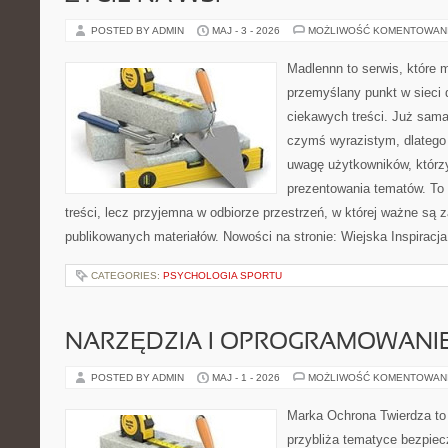
POSTED BY ADMIN
MAJ - 3 - 2026
MOŻLIWOŚĆ KOMENTOWAN
Madlennn to serwis, które 
przemyślany punkt w sieci 
ciekawych treści. Już sama
czymś wyrazistym, dlatego
uwagę użytkowników, którzy
prezentowania tematów. To 
treści, lecz przyjemna w odbiorze przestrzeń, w której ważne są z
publikowanych materiałów. Nowości na stronie: Wiejska Inspiracja
CATEGORIES:
PSYCHOLOGIA SPORTU
NARZĘDZIA I OPROGRAMOWANI
POSTED BY ADMIN
MAJ - 1 - 2026
MOŻLIWOŚĆ KOMENTOWAN
Marka Ochrona Twierdza to 
przybliża tematyce bezpie