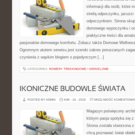
informacji dla osób, które 
strefą odpoczynku, jacuzz
odpoczynkiem. Strona skup
domowego wypoczynku i od
praktyczne treści dla amato
pasjonatów domowego komfortu. Zobacz także Domowe Wellness i
Ogromnym atutem serwisu jest szeroki zakres poruszanych zaga
czynienia z wąskim blogiem o pojedynczym […]
CATEGORIES:
ROWERY TREKKINGOWE I GRAVELOWE
IKONICZNE BUDOWLE ŚWIATA
POSTED BY ADMIN
KWI - 16 - 2026
MOŻLIWOŚĆ KOMENTOWA
Magazyn poświęcony archit
którym pasja spotyka się z
Strona została stworzona z
chcą poznawać świat obiekt