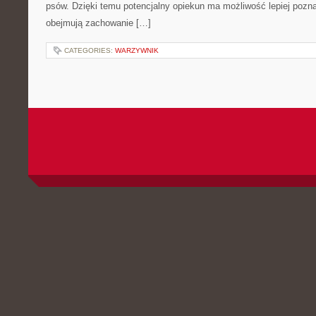
psów. Dzięki temu potencjalny opiekun ma możliwość lepiej pozn
obejmują zachowanie […]
CATEGORIES:
WARZYWNIK