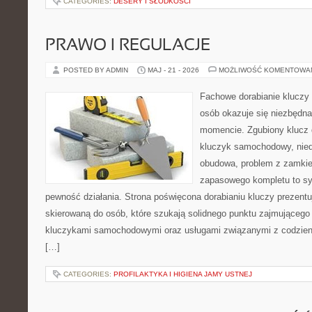
CATEGORIES:
DESERY I SŁODKOŚCI
PRAWO I REGULACJE
POSTED BY ADMIN
MAJ - 21 - 2026
MOŻLIWOŚĆ KOMENTOWA
Fachowe dorabianie kluczy t
osób okazuje się niezbędn
momencie. Zgubiony klucz 
kluczyk samochodowy, niedz
obudowa, problem z zamkie
zapasowego kompletu to syt
pewność działania. Strona poświęcona dorabianiu kluczy prezentu
skierowaną do osób, które szukają solidnego punktu zajmującego
kluczykami samochodowymi oraz usługami związanymi z codzie
[…]
CATEGORIES:
PROFILAKTYKA I HIGIENA JAMY USTNEJ