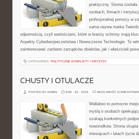
praktyczny. Strona została
osobach, firmach i instytuc
profesjonalnej pomocy w za
sama nazwa marka Twierdza
odpornością, czyli wartościami, które w branży ochrony mają klu
Aspekty Cyberbezpieczeństwa i Nowoczesne Technologie. To witr
zainteresować zarówno zarządców obiektów, jak i właścicieli poses
CATEGORIES:
POLITYCZNE KONFLIKTY I KRYZYSY
CHUSTY I OTULACZE
POSTED BY ADMIN
KWI - 30 - 2026
MOŻLIWOŚĆ KOMENTOWA
Wallaboo to pomocne miejs
myślą o osobach opiekujący
szukają konkretnych podpo
noworodków. Strona skupia 
miesiącach i latach życia 