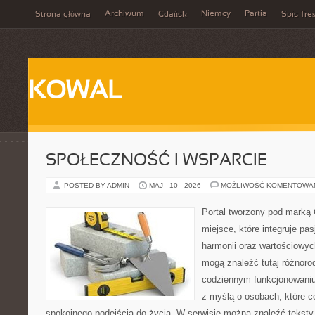
Archiwum
Niemcy
Partia
Strona główna
Gdańsk
Spis Treś
KOWAL
SPOŁECZNOŚĆ I WSPARCIE
POSTED BY ADMIN
MAJ - 10 - 2026
MOŻLIWOŚĆ KOMENTOWA
Portal tworzony pod marką
miejsce, które integruje pasj
harmonii oraz wartościowy
mogą znaleźć tutaj różnoro
codziennym funkcjonowaniu
z myślą o osobach, które ce
spokojnego podejścia do życia. W serwisie można znaleźć teksty