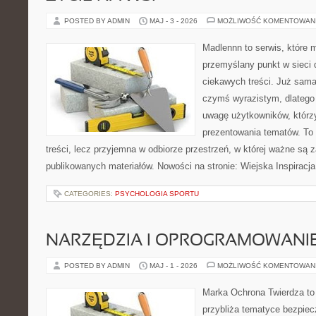
POSTED BY ADMIN
MAJ - 3 - 2026
MOŻLIWOŚĆ KOMENTOWAN
Madlennn to serwis, które 
przemyślany punkt w sieci 
ciekawych treści. Już sama
czymś wyrazistym, dlatego
uwagę użytkowników, którzy
prezentowania tematów. To 
treści, lecz przyjemna w odbiorze przestrzeń, w której ważne są z
publikowanych materiałów. Nowości na stronie: Wiejska Inspiracja
CATEGORIES:
PSYCHOLOGIA SPORTU
NARZĘDZIA I OPROGRAMOWANI
POSTED BY ADMIN
MAJ - 1 - 2026
MOŻLIWOŚĆ KOMENTOWAN
Marka Ochrona Twierdza to 
przybliża tematyce bezpie