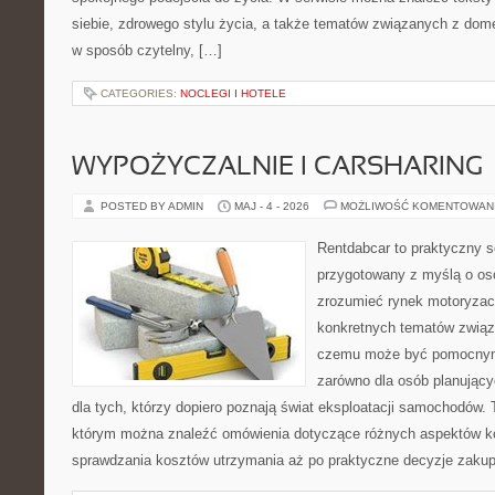
siebie, zdrowego stylu życia, a także tematów związanych z do
w sposób czytelny, […]
CATEGORIES:
NOCLEGI I HOTELE
WYPOŻYCZALNIE I CARSHARING
POSTED BY ADMIN
MAJ - 4 - 2026
MOŻLIWOŚĆ KOMENTOWAN
Rentdabcar to praktyczny s
przygotowany z myślą o oso
zrozumieć rynek motoryzacy
konkretnych tematów związ
czemu może być pomocnym
zarówno dla osób planując
dla tych, którzy dopiero poznają świat eksploatacji samochodów.
którym można znaleźć omówienia dotyczące różnych aspektów ko
sprawdzania kosztów utrzymania aż po praktyczne decyzje zaku