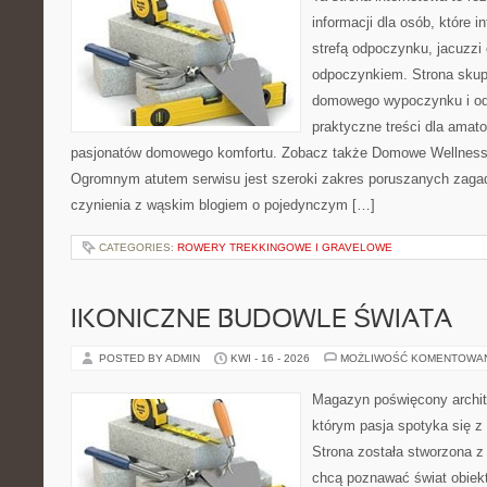
informacji dla osób, które 
strefą odpoczynku, jacuzz
odpoczynkiem. Strona skup
domowego wypoczynku i od
praktyczne treści dla amato
pasjonatów domowego komfortu. Zobacz także Domowe Wellness i
Ogromnym atutem serwisu jest szeroki zakres poruszanych zaga
czynienia z wąskim blogiem o pojedynczym […]
CATEGORIES:
ROWERY TREKKINGOWE I GRAVELOWE
IKONICZNE BUDOWLE ŚWIATA
POSTED BY ADMIN
KWI - 16 - 2026
MOŻLIWOŚĆ KOMENTOWA
Magazyn poświęcony archit
którym pasja spotyka się z
Strona została stworzona z
chcą poznawać świat obiekt