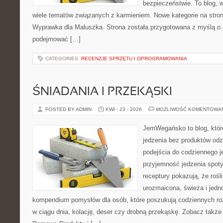
bezpieczeństwie. To blog,
wiele tematów związanych z karmieniem. Nowe kategorie na stronie
Wyprawka dla Maluszka. Strona została przygotowana z myślą o 
podejmować […]
CATEGORIES:
RECENZJE SPRZĘTU I OPROGRAMOWANIA
ŚNIADANIA I PRZEKĄSKI
POSTED BY ADMIN
KWI - 23 - 2026
MOŻLIWOŚĆ KOMENTOWA
JemWegańsko to blog, które 
jedzenia bez produktów od
podejścia do codziennego je
przyjemność jedzenia spotyk
receptury pokazują, że roś
urozmaicona, świeża i jedn
kompendium pomysłów dla osób, które poszukują codziennych roz
w ciągu dnia, kolację, deser czy drobną przekąskę. Zobacz także