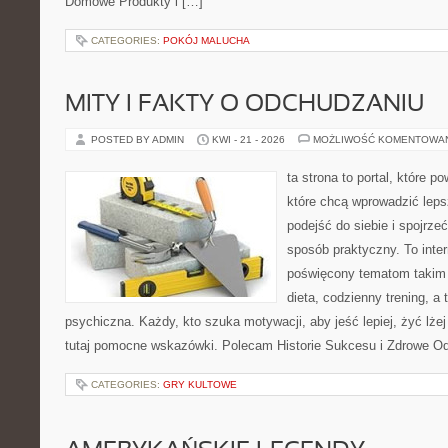
Domowe Produkty i […]
CATEGORIES:
POKÓJ MALUCHA
MITY I FAKTY O ODCHUDZANIU
POSTED BY ADMIN
KWI - 21 - 2026
MOŻLIWOŚĆ KOMENTOWA
ta strona to portal, które 
które chcą wprowadzić lep
podejść do siebie i spojrze
sposób praktyczny. To inte
poświęcony tematom takim 
dieta, codzienny trening, a
psychiczna. Każdy, kto szuka motywacji, aby jeść lepiej, żyć lżej 
tutaj pomocne wskazówki. Polecam Historie Sukcesu i Zdrowe O
CATEGORIES:
GRY KULTOWE