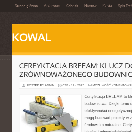
Archiwum
Niemcy
Partia
Strona główna
Gdańsk
Spis Treś
KOWAL
CERFYKTACJA BREEAM: KLUCZ D
ZRÓWNOWAŻONEGO BUDOWNI
POSTED BY ADMIN
CZE - 19 - 2025
MOŻLIWOŚĆ KOMENTOWA
Certyfikacja BREEAM to k
budownictwa. Dzięki temu 
efektywności energetycznej
mogą budować projekty w zg
środowisko naturalne. Cer
jakości i odpowiedzialności