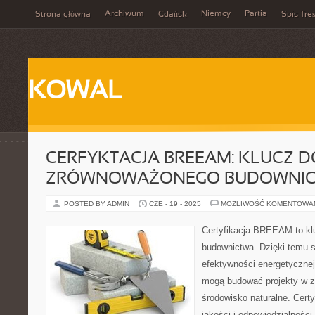
Archiwum
Niemcy
Partia
Strona główna
Gdańsk
Spis Treś
KOWAL
CERFYKTACJA BREEAM: KLUCZ D
ZRÓWNOWAŻONEGO BUDOWNI
POSTED BY ADMIN
CZE - 19 - 2025
MOŻLIWOŚĆ KOMENTOWA
Certyfikacja BREEAM to k
budownictwa. Dzięki temu 
efektywności energetycznej
mogą budować projekty w zg
środowisko naturalne. Cer
jakości i odpowiedzialności