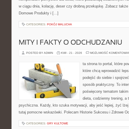
w ciągu dnia, kolację, deser czy drobną przekąskę. Zobacz także
Domowe Produkty i […]
CATEGORIES:
POKÓJ MALUCHA
MITY I FAKTY O ODCHUDZANIU
POSTED BY ADMIN
KWI - 21 - 2026
MOŻLIWOŚĆ KOMENTOWA
ta strona to portal, które 
które chcą wprowadzić lep
podejść do siebie i spojrze
sposób praktyczny. To inte
poświęcony tematom takim 
dieta, codzienny trening, a
psychiczna. Każdy, kto szuka motywacji, aby jeść lepiej, żyć lżej 
tutaj pomocne wskazówki. Polecam Historie Sukcesu i Zdrowe O
CATEGORIES:
GRY KULTOWE