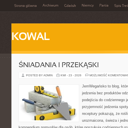
Archiwum
Niemcy
Partia
Strona główna
Gdańsk
Spis Treś
KOWAL
ŚNIADANIA I PRZEKĄSKI
POSTED BY ADMIN
KWI - 23 - 2026
MOŻLIWOŚĆ KOMENTOWA
JemWegańsko to blog, które 
jedzenia bez produktów od
podejścia do codziennego je
przyjemność jedzenia spotyk
receptury pokazują, że roś
urozmaicona, świeża i jedn
kompendium pomysłów dla osób, które poszukują codziennych roz