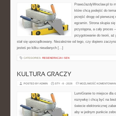
PrawoJazdyWroclaw.pl to m
które chcą podejść do tema
przejść drogę od pierwszej 
egzamin. Strona skupia się
przystępna, a cały proces 
przygotowanie do teorii, a
stał się uporządkowany. Niezależnie od tego, czy dopiero zaczyn
jesteś po kilku nieudanych […]
CATEGORIES:
REGENERACJA I SEN
KULTURA GRACZY
POSTED BY ADMIN
STY - 6 - 2026
MOŻLIWOŚĆ KOMENTOWAN
LumiGranie to miejsce dla 
rozrywkę i chcą być na bież
świecie elektronicznej zaba
aby w jednym punkcie zebra