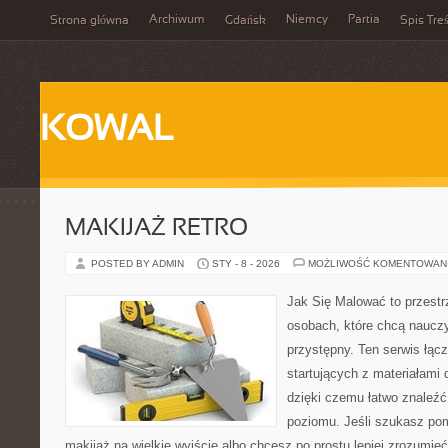
Archiwum
Niemcy
Partia
Strona główna
Gdańsk
Spis Treś
KOWAL
MAKIJAŻ RETRO
POSTED BY ADMIN
STY - 8 - 2026
MOŻLIWOŚĆ KOMENTOWAN
Jak Się Malować to przestr
osobach, które chcą naucz
przystępny. Ten serwis łąc
startujących z materiałami 
dzięki czemu łatwo znaleźć
poziomu. Jeśli szukasz po
makijaż na wielkie wyjście albo chcesz po prostu lepiej zrozumieć