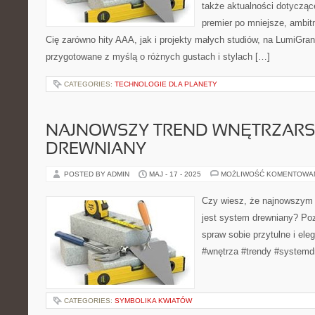
także aktualności dotyczące
premier po mniejsze, ambitne
Cię zarówno hity AAA, jak i projekty małych studiów, na LumiGran
przygotowane z myślą o różnych gustach i stylach […]
CATEGORIES:
TECHNOLOGIE DLA PLANETY
NAJNOWSZY TREND WNĘTRZARS
DREWNIANY
POSTED BY ADMIN
MAJ - 17 - 2025
MOŻLIWOŚĆ KOMENTOWA
Czy wiesz, że najnowszym 
jest system drewniany? Poz
spraw sobie przytulne i ele
#wnętrza #trendy #systemd
CATEGORIES:
SYMBOLIKA KWIATÓW