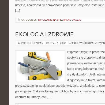
urodzie, znajdziesz tu sprawdzone podejście i czytelne instrukcj
[…]
CATEGORIES:
STYLIZACJE NA SPECJALNE OKAZJE
EKOLOGIA I ZDROWIE
POSTED BY ADMIN
STY - 7 - 2026
MOŻLIWOŚĆ KOMENTOWAN
Express Optyk to przestrz
spotyka się z praktyką dni
poświęcony widzeniu oraz z
które chcą świadomie dbać 
się dyskomfort. Jeśli intere
diagnostyka, a także korekc
przyzwyczajenia wspierające ostrość widzenia, znajdziesz tu ca
przystępnie. Ciekawe kategorie to Choroby autoimmunologiczne i Re
centrum tej strony jest […]