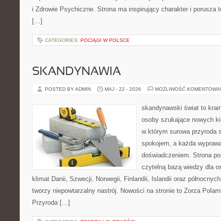
i Zdrowie Psychiczne. Strona ma inspirujący charakter i porusza
[…]
CATEGORIES:
POCIĄGI W POLSCE
SKANDYNAWIA
POSTED BY ADMIN
MAJ - 22 - 2026
MOŻLIWOŚĆ KOMENTOWA
skandynawski świat to krai
osoby szukające nowych kie
w którym surowa przyroda 
spokojem, a każda wypraw
doświadczeniem. Strona poś
czytelną bazą wiedzy dla o
klimat Danii, Szwecji, Norwegii, Finlandii, Islandii oraz północnyc
tworzy niepowtarzalny nastrój. Nowości na stronie to Zorza Polarn
Przyroda […]