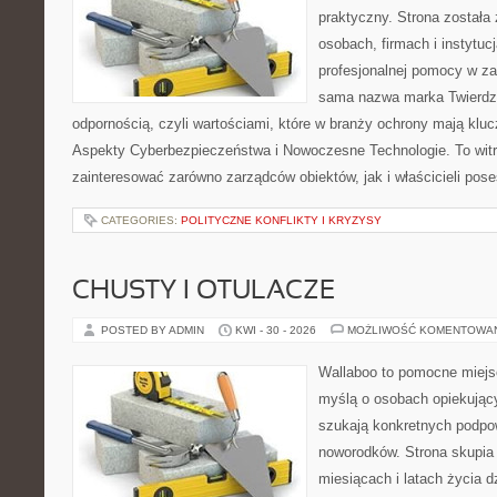
praktyczny. Strona została
osobach, firmach i instytuc
profesjonalnej pomocy w za
sama nazwa marka Twierdza
odpornością, czyli wartościami, które w branży ochrony mają klu
Aspekty Cyberbezpieczeństwa i Nowoczesne Technologie. To witr
zainteresować zarówno zarządców obiektów, jak i właścicieli poses
CATEGORIES:
POLITYCZNE KONFLIKTY I KRYZYSY
CHUSTY I OTULACZE
POSTED BY ADMIN
KWI - 30 - 2026
MOŻLIWOŚĆ KOMENTOWA
Wallaboo to pomocne miejs
myślą o osobach opiekujący
szukają konkretnych podpo
noworodków. Strona skupia 
miesiącach i latach życia 