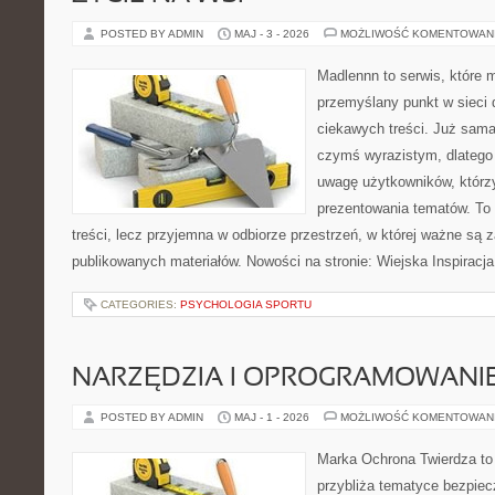
POSTED BY ADMIN
MAJ - 3 - 2026
MOŻLIWOŚĆ KOMENTOWAN
Madlennn to serwis, które 
przemyślany punkt w sieci 
ciekawych treści. Już sama
czymś wyrazistym, dlatego
uwagę użytkowników, którzy
prezentowania tematów. To 
treści, lecz przyjemna w odbiorze przestrzeń, w której ważne są z
publikowanych materiałów. Nowości na stronie: Wiejska Inspiracja
CATEGORIES:
PSYCHOLOGIA SPORTU
NARZĘDZIA I OPROGRAMOWANI
POSTED BY ADMIN
MAJ - 1 - 2026
MOŻLIWOŚĆ KOMENTOWAN
Marka Ochrona Twierdza to 
przybliża tematyce bezpie