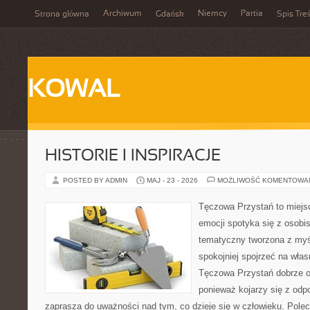
Archiwum
Niemcy
Partia
Strona główna
Gdańsk
Spis Treś
KOWAL
HISTORIE I INSPIRACJE
POSTED BY ADMIN
MAJ - 23 - 2026
MOŻLIWOŚĆ KOMENTOWA
Tęczowa Przystań to miejs
emocji spotyka się z osobis
tematyczny tworzona z myś
spokojniej spojrzeć na wła
Tęczowa Przystań dobrze od
ponieważ kojarzy się z odp
zaprasza do uważności nad tym, co dzieje się w człowieku. Pole