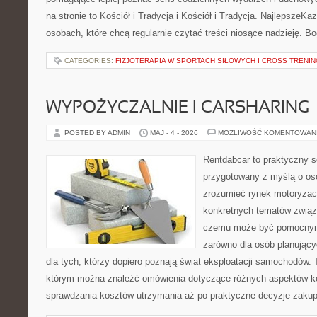
na stronie to Kościół i Tradycja i Kościół i Tradycja. NajlepszeKa
osobach, które chcą regularnie czytać treści niosące nadzieję. B
CATEGORIES:
FIZJOTERAPIA W SPORTACH SIŁOWYCH I CROSS TRENI
WYPOŻYCZALNIE I CARSHARING
POSTED BY ADMIN
MAJ - 4 - 2026
MOŻLIWOŚĆ KOMENTOWAN
Rentdabcar to praktyczny s
przygotowany z myślą o oso
zrozumieć rynek motoryzacy
konkretnych tematów związ
czemu może być pomocnym
zarówno dla osób planując
dla tych, którzy dopiero poznają świat eksploatacji samochodów.
którym można znaleźć omówienia dotyczące różnych aspektów ko
sprawdzania kosztów utrzymania aż po praktyczne decyzje zaku