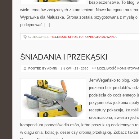
bezpieczeństwie. To blog,
wiele tematów związanych z karmieniem. Nowe kategorie na stronie
Wyprawka dla Maluszka. Strona została przygotowana z myślą o 
podejmować […]
CATEGORIES:
RECENZJE SPRZĘTU I OPROGRAMOWANIA
ŚNIADANIA I PRZEKĄSKI
POSTED BY ADMIN
KWI - 23 - 2026
MOŻLIWOŚĆ KOMENTOWA
JemWegańsko to blog, które 
jedzenia bez produktów od
podejścia do codziennego je
przyjemność jedzenia spotyk
receptury pokazują, że roś
urozmaicona, świeża i jedn
kompendium pomysłów dla osób, które poszukują codziennych roz
w ciągu dnia, kolację, deser czy drobną przekąskę. Zobacz także