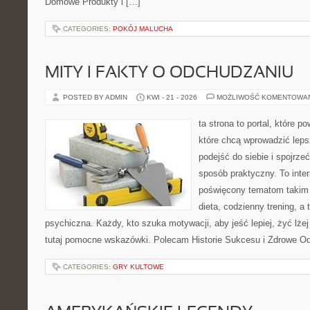
Domowe Produkty i […]
CATEGORIES:
POKÓJ MALUCHA
MITY I FAKTY O ODCHUDZANIU
POSTED BY ADMIN
KWI - 21 - 2026
MOŻLIWOŚĆ KOMENTOWA
ta strona to portal, które 
które chcą wprowadzić lep
podejść do siebie i spojrze
sposób praktyczny. To inte
poświęcony tematom takim 
dieta, codzienny trening, a
psychiczna. Każdy, kto szuka motywacji, aby jeść lepiej, żyć lżej 
tutaj pomocne wskazówki. Polecam Historie Sukcesu i Zdrowe O
CATEGORIES:
GRY KULTOWE