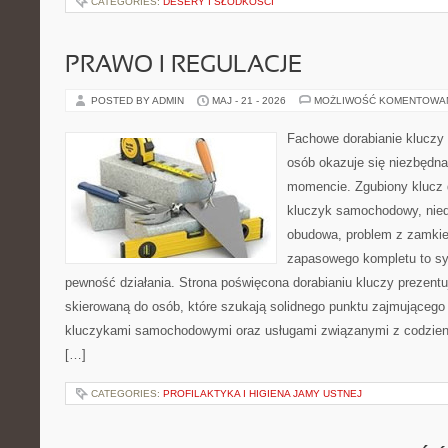
CATEGORIES:
DESERY I SŁODKOŚCI
PRAWO I REGULACJE
POSTED BY ADMIN
MAJ - 21 - 2026
MOŻLIWOŚĆ KOMENTOWA
Fachowe dorabianie kluczy t
osób okazuje się niezbędn
momencie. Zgubiony klucz 
kluczyk samochodowy, niedz
obudowa, problem z zamkie
zapasowego kompletu to syt
pewność działania. Strona poświęcona dorabianiu kluczy prezentu
skierowaną do osób, które szukają solidnego punktu zajmującego
kluczykami samochodowymi oraz usługami związanymi z codzie
[…]
CATEGORIES:
PROFILAKTYKA I HIGIENA JAMY USTNEJ