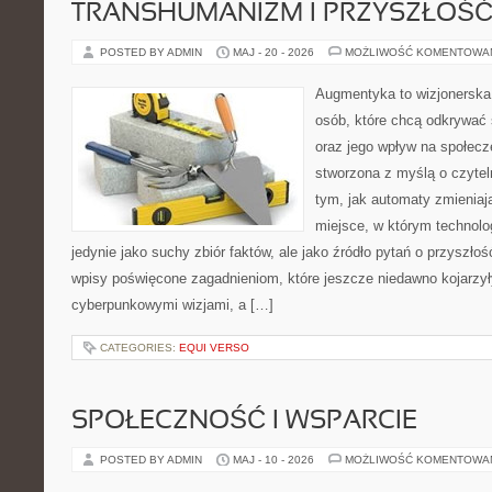
TRANSHUMANIZM I PRZYSZŁOŚĆ
POSTED BY ADMIN
MAJ - 20 - 2026
MOŻLIWOŚĆ KOMENTOWA
Augmentyka to wizjonerska 
osób, które chcą odkrywać ś
oraz jego wpływ na społecz
stworzona z myślą o czyteln
tym, jak automaty zmieniaj
miejsce, w którym technolog
jedynie jako suchy zbiór faktów, ale jako źródło pytań o przyszło
wpisy poświęcone zagadnieniom, które jeszcze niedawno kojarzyły
cyberpunkowymi wizjami, a […]
CATEGORIES:
EQUI VERSO
SPOŁECZNOŚĆ I WSPARCIE
POSTED BY ADMIN
MAJ - 10 - 2026
MOŻLIWOŚĆ KOMENTOWA