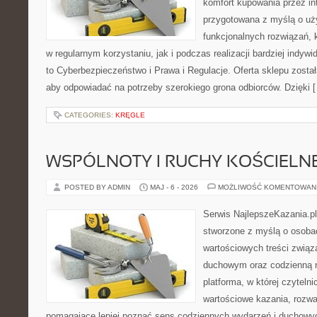
komfort kupowania przez int
przygotowana z myślą o uż
funkcjonalnych rozwiązań, 
w regularnym korzystaniu, jak i podczas realizacji bardziej indy
to Cyberbezpieczeństwo i Prawa i Regulacje. Oferta sklepu zosta
aby odpowiadać na potrzeby szerokiego grona odbiorców. Dzięki 
CATEGORIES:
KRĘGLE
WSPÓLNOTY I RUCHY KOŚCIELN
POSTED BY ADMIN
MAJ - 6 - 2026
MOŻLIWOŚĆ KOMENTOWAN
Serwis NajlepszeKazania.pl
stworzone z myślą o osobac
wartościowych treści związ
duchowym oraz codzienną re
platforma, w której czyteln
wartościowe kazania, rozwa
pomagające lepiej poznać sens codziennych wydarzeń i duchowy