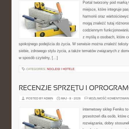
Portal tworzony pod marką
miejsce, które integruje pasj
harmonii oraz wartościowy
mogą znaleźć tutaj różnoro
codziennym funkcjonowaniu
z myślą o osobach, które ce
spokojnego podejścia do życia. W serwisie można znaleźć teksty
siebie, zdrowego stylu życia, a także tematów związanych z do
w sposób czytelny, […]
CATEGORIES:
NOCLEGI I HOTELE
RECENZJE SPRZĘTU I OPROGRA
POSTED BY ADMIN
MAJ - 8 - 2026
MOŻLIWOŚĆ KOMENTOWAN
internetowy sklep Feniks to
przestrzeń dla osób, które
rozwiązania, dobry stosune