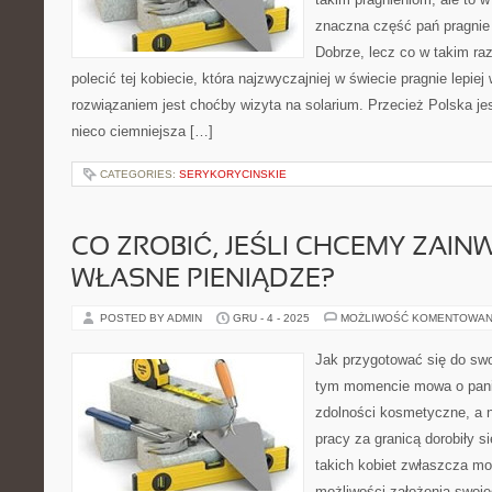
znaczna część pań pragni
Dobrze, lecz co w takim ra
polecić tej kobiecie, która najzwyczajniej w świecie pragnie lepi
rozwiązaniem jest choćby wizyta na solarium. Przecież Polska je
nieco ciemniejsza […]
CATEGORIES:
SERYKORYCINSKIE
CO ZROBIĆ, JEŚLI CHCEMY ZAI
WŁASNE PIENIĄDZE?
POSTED BY ADMIN
GRU - 4 - 2025
MOŻLIWOŚĆ KOMENTOWAN
Jak przygotować się do swo
tym momencie mowa o pani
zdolności kosmetyczne, a n
pracy za granicą dorobiły s
takich kobiet zwłaszcza mo
możliwości założenia swoj