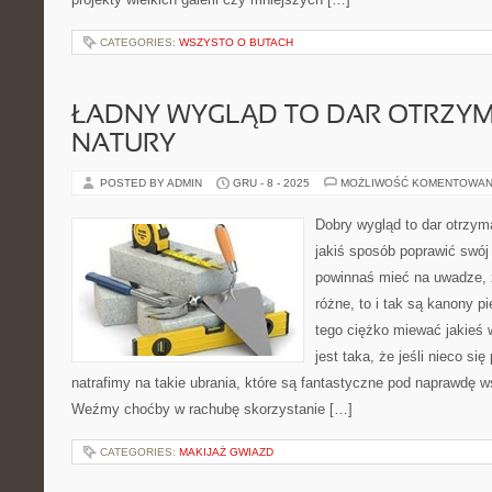
CATEGORIES:
WSZYSTO O BUTACH
ŁADNY WYGLĄD TO DAR OTRZY
NATURY
POSTED BY ADMIN
GRU - 8 - 2025
MOŻLIWOŚĆ KOMENTOWAN
Dobry wygląd to dar otrzym
jakiś sposób poprawić swój 
powinnaś mieć na uwadze, 
różne, to i tak są kanony 
tego ciężko miewać jakieś 
jest taka, że jeśli nieco si
natrafimy na takie ubrania, które są fantastyczne pod naprawdę 
Weźmy choćby w rachubę skorzystanie […]
CATEGORIES:
MAKIJAŻ GWIAZD