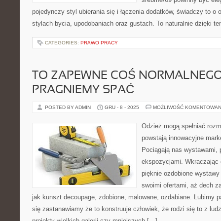
pojedynczy styl ubierania się i łączenia dodatków, świadczy to o
stylach bycia, upodobaniach oraz gustach. To naturalnie dzięki te
CATEGORIES:
PRAWO PRACY
TO ZAPEWNE COŚ NORMALNEGO
PRAGNIEMY SPAĆ
POSTED BY ADMIN
GRU - 8 - 2025
MOŻLIWOŚĆ KOMENTOWAN
Odzież mogą spełniać rozma
powstają innowacyjne market
Pociągają nas wystawami, 
ekspozycjami. Wkraczając 
pięknie ozdobione wystawy
swoimi ofertami, aż dech z
jak kunszt decoupage, zdobione, malowane, ozdabiane. Lubimy pa
się zastanawiamy że to konstruuje człowiek, że rodzi się to z ludz
projekty wielkich galerii czy mniejszych […]