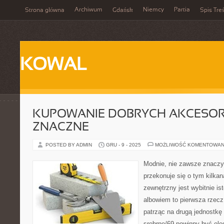
Archiwum
Niemcy
Partia
Strona główna
Gdańsk
Spis Treś
KOWAL
KUPOWANIE DOBRYCH AKCESOR
ZNACZNE
POSTED BY ADMIN
GRU - 9 - 2025
MOŻLIWOŚĆ KOMENTOWAN
Modnie, nie zawsze znaczy
przekonuje się o tym kilka
zewnętrzny jest wybitnie is
albowiem to pierwsza rzecz
patrząc na drugą jednostkę –
srebrne/69 powinny być el