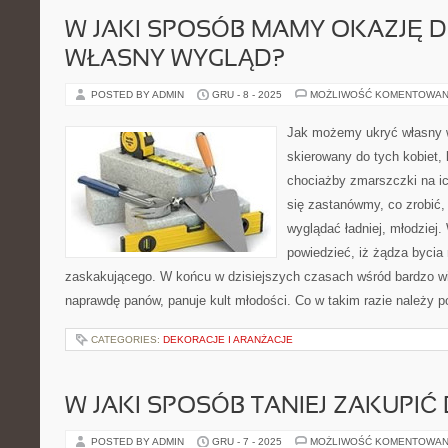
W JAKI SPOSÓB MAMY OKAZJĘ 
WŁASNY WYGLĄD?
POSTED BY ADMIN
GRU - 8 - 2025
MOŻLIWOŚĆ KOMENTOWAN
Jak możemy ukryć własny w
skierowany do tych kobiet,
chociażby zmarszczki na ic
się zastanówmy, co zrobić,
wyglądać ładniej, młodziej
powiedzieć, iż żądza bycia
zaskakującego. W końcu w dzisiejszych czasach wśród bardzo wie
naprawdę panów, panuje kult młodości. Co w takim razie należy p
CATEGORIES:
DEKORACJE I ARANŻACJE
W JAKI SPOSÓB TANIEJ ZAKUPIĆ
POSTED BY ADMIN
GRU - 7 - 2025
MOŻLIWOŚĆ KOMENTOWAN