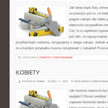
Jak taniej kupić buty zim
oczywistym jest to, że kie
pragnie zakupić dla siebie j
większości przypadków zwr
Cóż, to w zupełności typo
jest fakt, że najzwyczajnie
przykład kupić martensy, rezygnujemy z owego zakupu. Jednak wc
że w każdym przypadku musimy rezygnować z zakupów! Przecie
CATEGORIES:
PRZEPISY Z PRZYPRAWAMI
KOBIETY
POSTED BY ADMIN
GRU - 4 - 2025
MOŻLIWOŚĆ KOMENTOWAN
Jak możemy nareszcie być
wyglądu? Chcesz podobać 
zapewne feministki bardzo 
takim pragnieniom, ale to 