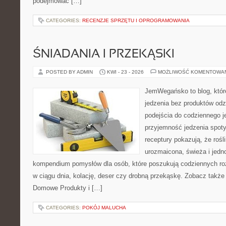
podejmować […]
CATEGORIES:
RECENZJE SPRZĘTU I OPROGRAMOWANIA
ŚNIADANIA I PRZEKĄSKI
POSTED BY ADMIN
KWI - 23 - 2026
MOŻLIWOŚĆ KOMENTOWA
JemWegańsko to blog, które 
jedzenia bez produktów od
podejścia do codziennego je
przyjemność jedzenia spotyk
receptury pokazują, że roś
urozmaicona, świeża i jedn
kompendium pomysłów dla osób, które poszukują codziennych roz
w ciągu dnia, kolację, deser czy drobną przekąskę. Zobacz także
Domowe Produkty i […]
CATEGORIES:
POKÓJ MALUCHA