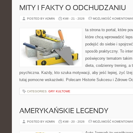
MITY I FAKTY O ODCHUDZANIU
POSTED BY ADMIN
KWI - 21 - 2026
MOŻLIWOŚĆ KOMENTOWA
ta strona to portal, które 
które chcą wprowadzić lep
podejść do siebie i spojrze
sposób praktyczny. To inte
poświęcony tematom takim 
dieta, codzienny trening, a
psychiczna. Każdy, kto szuka motywacji, aby jeść lepiej, żyć lżej 
tutaj pomocne wskazówki. Polecam Historie Sukcesu i Zdrowe O
CATEGORIES:
GRY KULTOWE
AMERYKAŃSKIE LEGENDY
POSTED BY ADMIN
KWI - 20 - 2026
MOŻLIWOŚĆ KOMENTOWA
Auto Jarmark to współczesn