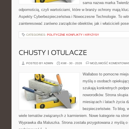
sama nazwa marka Twierdza
odpornością, czyli wartościami, które w branży ochrony mają klu
Aspekty Cyberbezpieczeństwa i Nowoczesne Technologie. To witr
zainteresować zarówno zarządców obiektów, jak i właścicieli poses
CATEGORIES:
POLITYCZNE KONFLIKTY I KRYZYSY
CHUSTY I OTULACZE
POSTED BY ADMIN
KWI - 30 - 2026
MOŻLIWOŚĆ KOMENTOWA
Wallaboo to pomocne miejs
myślą o osobach opiekujący
szukają konkretnych podpo
noworodków. Strona skupia 
miesiącach i latach życia 
bezpieczeństwie. To blog,
wiele tematów związanych z karmieniem. Nowe kategorie na stronie
Wyprawka dla Maluszka. Strona została przygotowana z myślą o 