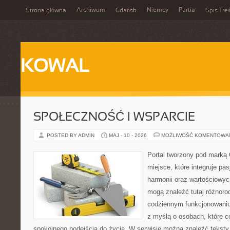
Archiwum
Niemcy
Partia
Strona główna
Gdańsk
Spis Treś
KOWAL
SPOŁECZNOŚĆ I WSPARCIE
POSTED BY ADMIN
MAJ - 10 - 2026
MOŻLIWOŚĆ KOMENTOWA
Portal tworzony pod marką
miejsce, które integruje pasj
harmonii oraz wartościowy
mogą znaleźć tutaj różnoro
codziennym funkcjonowaniu
z myślą o osobach, które ce
spokojnego podejścia do życia. W serwisie można znaleźć teksty