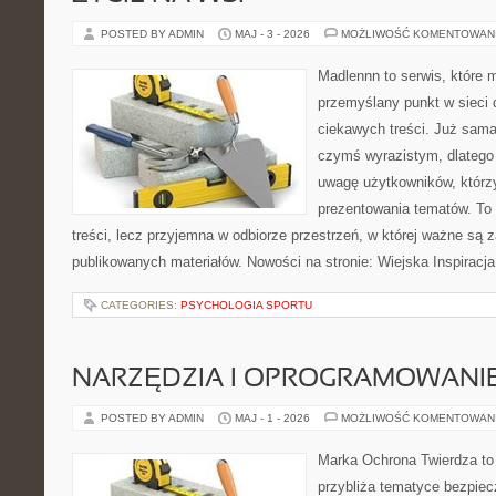
POSTED BY ADMIN
MAJ - 3 - 2026
MOŻLIWOŚĆ KOMENTOWAN
Madlennn to serwis, które 
przemyślany punkt w sieci 
ciekawych treści. Już sama
czymś wyrazistym, dlatego
uwagę użytkowników, którzy
prezentowania tematów. To 
treści, lecz przyjemna w odbiorze przestrzeń, w której ważne są z
publikowanych materiałów. Nowości na stronie: Wiejska Inspiracja
CATEGORIES:
PSYCHOLOGIA SPORTU
NARZĘDZIA I OPROGRAMOWANI
POSTED BY ADMIN
MAJ - 1 - 2026
MOŻLIWOŚĆ KOMENTOWAN
Marka Ochrona Twierdza to 
przybliża tematyce bezpie