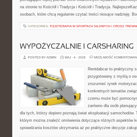
na stronie to Kościół i Tradycja i Kościół i Tradycja. NajlepszeKa
osobach, które chcą regularnie czytać treści niosące nadzieję. B
CATEGORIES:
FIZJOTERAPIA W SPORTACH SIŁOWYCH I CROSS TRENI
WYPOŻYCZALNIE I CARSHARING
POSTED BY ADMIN
MAJ - 4 - 2026
MOŻLIWOŚĆ KOMENTOWAN
Rentdabcar to praktyczny s
przygotowany z myślą o oso
zrozumieć rynek motoryzacy
konkretnych tematów związ
czemu może być pomocnym
zarówno dla osób planując
dla tych, którzy dopiero poznają świat eksploatacji samochodów.
którym można znaleźć omówienia dotyczące różnych aspektów ko
sprawdzania kosztów utrzymania aż po praktyczne decyzje zaku