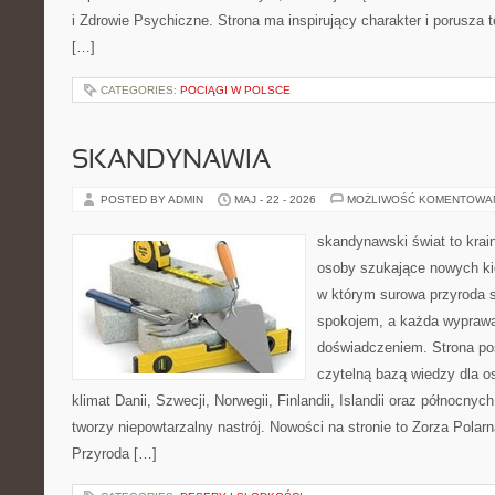
i Zdrowie Psychiczne. Strona ma inspirujący charakter i porusza
[…]
CATEGORIES:
POCIĄGI W POLSCE
SKANDYNAWIA
POSTED BY ADMIN
MAJ - 22 - 2026
MOŻLIWOŚĆ KOMENTOWA
skandynawski świat to krai
osoby szukające nowych kie
w którym surowa przyroda 
spokojem, a każda wypraw
doświadczeniem. Strona poś
czytelną bazą wiedzy dla o
klimat Danii, Szwecji, Norwegii, Finlandii, Islandii oraz północnyc
tworzy niepowtarzalny nastrój. Nowości na stronie to Zorza Polarn
Przyroda […]