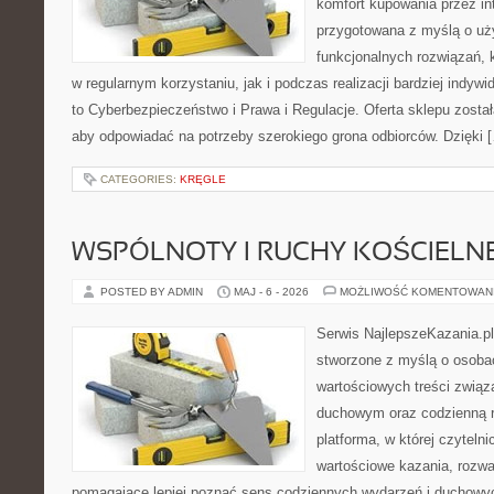
komfort kupowania przez int
przygotowana z myślą o uż
funkcjonalnych rozwiązań, 
w regularnym korzystaniu, jak i podczas realizacji bardziej indy
to Cyberbezpieczeństwo i Prawa i Regulacje. Oferta sklepu zosta
aby odpowiadać na potrzeby szerokiego grona odbiorców. Dzięki 
CATEGORIES:
KRĘGLE
WSPÓLNOTY I RUCHY KOŚCIELN
POSTED BY ADMIN
MAJ - 6 - 2026
MOŻLIWOŚĆ KOMENTOWAN
Serwis NajlepszeKazania.pl
stworzone z myślą o osobac
wartościowych treści związ
duchowym oraz codzienną re
platforma, w której czyteln
wartościowe kazania, rozwa
pomagające lepiej poznać sens codziennych wydarzeń i duchowy