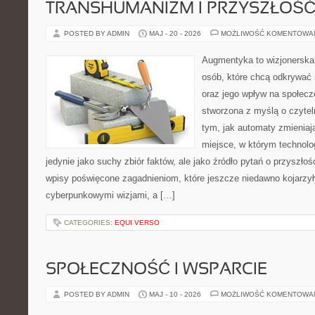
TRANSHUMANIZM I PRZYSZŁOŚĆ
POSTED BY ADMIN
MAJ - 20 - 2026
MOŻLIWOŚĆ KOMENTOWA
Augmentyka to wizjonerska 
osób, które chcą odkrywać ś
oraz jego wpływ na społecz
stworzona z myślą o czyteln
tym, jak automaty zmieniaj
miejsce, w którym technolog
jedynie jako suchy zbiór faktów, ale jako źródło pytań o przyszło
wpisy poświęcone zagadnieniom, które jeszcze niedawno kojarzyły
cyberpunkowymi wizjami, a […]
CATEGORIES:
EQUI VERSO
SPOŁECZNOŚĆ I WSPARCIE
POSTED BY ADMIN
MAJ - 10 - 2026
MOŻLIWOŚĆ KOMENTOWA