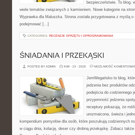
bezpieczeństwie. To blog,
wiele tematów związanych z karmieniem. Nowe kategorie na stronie
Wyprawka dla Maluszka. Strona została przygotowana z myślą o 
podejmować […]
CATEGORIES:
RECENZJE SPRZĘTU I OPROGRAMOWANIA
ŚNIADANIA I PRZEKĄSKI
POSTED BY ADMIN
KWI - 23 - 2026
MOŻLIWOŚĆ KOMENTOWA
JemWegańsko to blog, które 
jedzenia bez produktów od
podejścia do codziennego je
przyjemność jedzenia spotyk
receptury pokazują, że roś
urozmaicona, świeża i jedn
kompendium pomysłów dla osób, które poszukują codziennych roz
w ciągu dnia, kolację, deser czy drobną przekąskę. Zobacz także