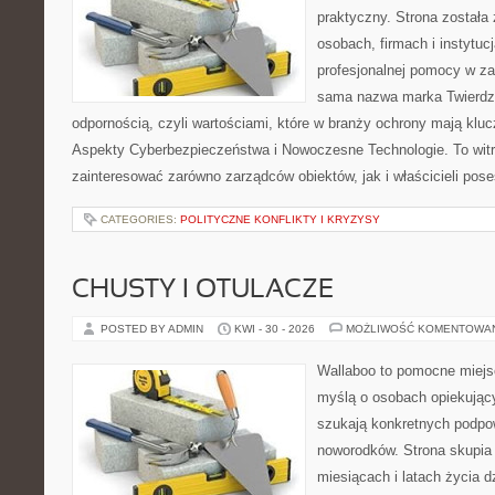
praktyczny. Strona została
osobach, firmach i instytuc
profesjonalnej pomocy w za
sama nazwa marka Twierdza
odpornością, czyli wartościami, które w branży ochrony mają klu
Aspekty Cyberbezpieczeństwa i Nowoczesne Technologie. To witr
zainteresować zarówno zarządców obiektów, jak i właścicieli poses
CATEGORIES:
POLITYCZNE KONFLIKTY I KRYZYSY
CHUSTY I OTULACZE
POSTED BY ADMIN
KWI - 30 - 2026
MOŻLIWOŚĆ KOMENTOWA
Wallaboo to pomocne miejs
myślą o osobach opiekujący
szukają konkretnych podpo
noworodków. Strona skupia 
miesiącach i latach życia 