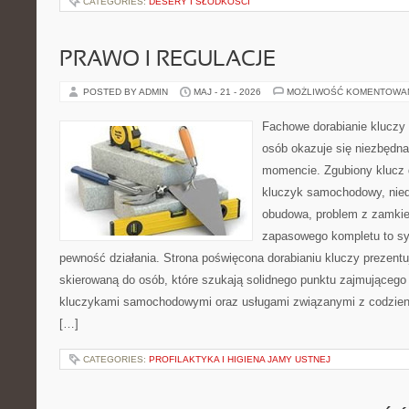
CATEGORIES:
DESERY I SŁODKOŚCI
PRAWO I REGULACJE
POSTED BY ADMIN
MAJ - 21 - 2026
MOŻLIWOŚĆ KOMENTOWA
Fachowe dorabianie kluczy t
osób okazuje się niezbędn
momencie. Zgubiony klucz 
kluczyk samochodowy, niedz
obudowa, problem z zamkie
zapasowego kompletu to syt
pewność działania. Strona poświęcona dorabianiu kluczy prezentu
skierowaną do osób, które szukają solidnego punktu zajmującego
kluczykami samochodowymi oraz usługami związanymi z codzie
[…]
CATEGORIES:
PROFILAKTYKA I HIGIENA JAMY USTNEJ