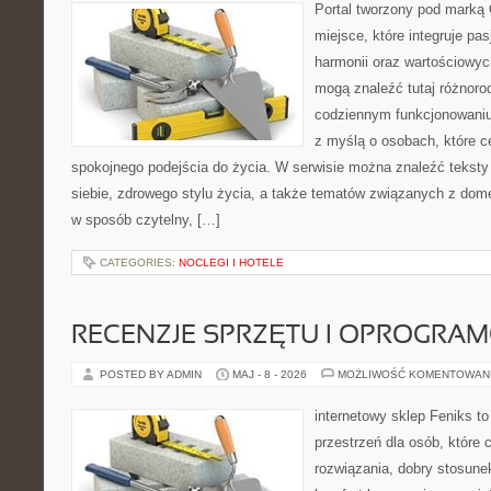
Portal tworzony pod marką
miejsce, które integruje pasj
harmonii oraz wartościowy
mogą znaleźć tutaj różnoro
codziennym funkcjonowaniu
z myślą o osobach, które ce
spokojnego podejścia do życia. W serwisie można znaleźć teksty
siebie, zdrowego stylu życia, a także tematów związanych z do
w sposób czytelny, […]
CATEGORIES:
NOCLEGI I HOTELE
RECENZJE SPRZĘTU I OPROGRA
POSTED BY ADMIN
MAJ - 8 - 2026
MOŻLIWOŚĆ KOMENTOWAN
internetowy sklep Feniks to
przestrzeń dla osób, które
rozwiązania, dobry stosune