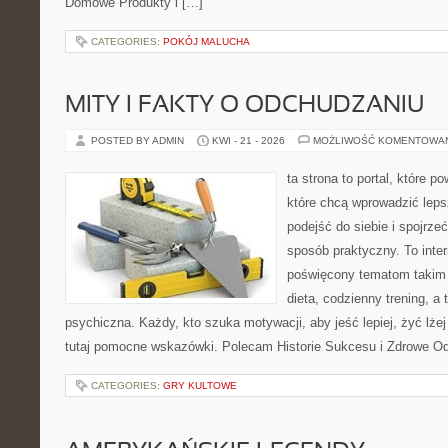
Domowe Produkty i […]
CATEGORIES:
POKÓJ MALUCHA
MITY I FAKTY O ODCHUDZANIU
POSTED BY ADMIN
KWI - 21 - 2026
MOŻLIWOŚĆ KOMENTOWA
ta strona to portal, które 
które chcą wprowadzić lep
podejść do siebie i spojrze
sposób praktyczny. To inte
poświęcony tematom takim 
dieta, codzienny trening, a
psychiczna. Każdy, kto szuka motywacji, aby jeść lepiej, żyć lżej 
tutaj pomocne wskazówki. Polecam Historie Sukcesu i Zdrowe O
CATEGORIES:
GRY KULTOWE