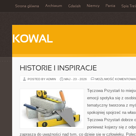
Archiwum
Niemcy
Partia
Strona główna
Gdańsk
Spis Treś
KOWAL
HISTORIE I INSPIRACJE
POSTED BY ADMIN
MAJ - 23 - 2026
MOŻLIWOŚĆ KOMENTOWA
Tęczowa Przystań to miejs
emocji spotyka się z osobis
tematyczny tworzona z myś
spokojniej spojrzeć na wła
Tęczowa Przystań dobrze od
ponieważ kojarzy się z odp
zaprasza do uważności nad tym, co dzieje się w człowieku. Pole