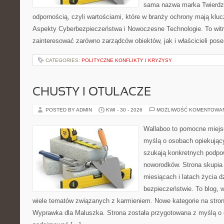
sama nazwa marka Twierdza
odpornością, czyli wartościami, które w branży ochrony mają klu
Aspekty Cyberbezpieczeństwa i Nowoczesne Technologie. To witr
zainteresować zarówno zarządców obiektów, jak i właścicieli poses
CATEGORIES:
POLITYCZNE KONFLIKTY I KRYZYSY
CHUSTY I OTULACZE
POSTED BY ADMIN
KWI - 30 - 2026
MOŻLIWOŚĆ KOMENTOWA
Wallaboo to pomocne miejs
myślą o osobach opiekujący
szukają konkretnych podpo
noworodków. Strona skupia 
miesiącach i latach życia 
bezpieczeństwie. To blog,
wiele tematów związanych z karmieniem. Nowe kategorie na stronie
Wyprawka dla Maluszka. Strona została przygotowana z myślą o 