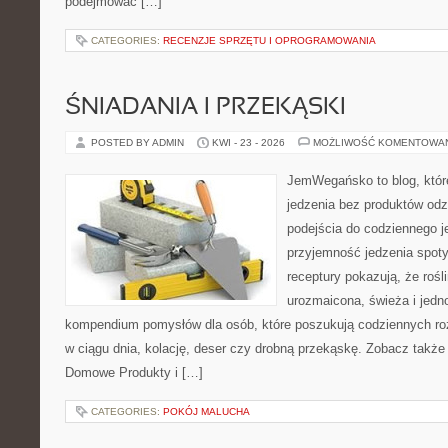
podejmować […]
CATEGORIES:
RECENZJE SPRZĘTU I OPROGRAMOWANIA
ŚNIADANIA I PRZEKĄSKI
POSTED BY ADMIN
KWI - 23 - 2026
MOŻLIWOŚĆ KOMENTOWA
JemWegańsko to blog, które 
jedzenia bez produktów od
podejścia do codziennego je
przyjemność jedzenia spotyk
receptury pokazują, że roś
urozmaicona, świeża i jedn
kompendium pomysłów dla osób, które poszukują codziennych roz
w ciągu dnia, kolację, deser czy drobną przekąskę. Zobacz także
Domowe Produkty i […]
CATEGORIES:
POKÓJ MALUCHA