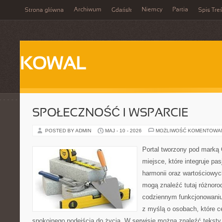
Archiwum
Niemcy
Partia
Strona główna
Gdańsk
Spis Treś
KOWAL
SPOŁECZNOŚĆ I WSPARCIE
POSTED BY ADMIN
MAJ - 10 - 2026
MOŻLIWOŚĆ KOMENTOWA
Portal tworzony pod marką
miejsce, które integruje pasj
harmonii oraz wartościowy
mogą znaleźć tutaj różnoro
codziennym funkcjonowaniu
z myślą o osobach, które ce
spokojnego podejścia do życia. W serwisie można znaleźć teksty