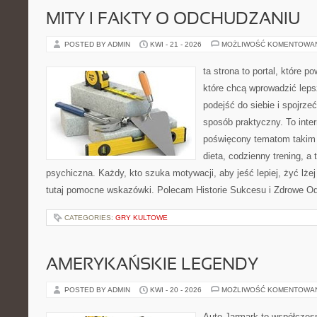
MITY I FAKTY O ODCHUDZANIU
POSTED BY ADMIN
KWI - 21 - 2026
MOŻLIWOŚĆ KOMENTOWA
ta strona to portal, które 
które chcą wprowadzić lep
podejść do siebie i spojrze
sposób praktyczny. To inte
poświęcony tematom takim 
dieta, codzienny trening, a
psychiczna. Każdy, kto szuka motywacji, aby jeść lepiej, żyć lżej 
tutaj pomocne wskazówki. Polecam Historie Sukcesu i Zdrowe O
CATEGORIES:
GRY KULTOWE
AMERYKAŃSKIE LEGENDY
POSTED BY ADMIN
KWI - 20 - 2026
MOŻLIWOŚĆ KOMENTOWA
Auto Jarmark to współczesn