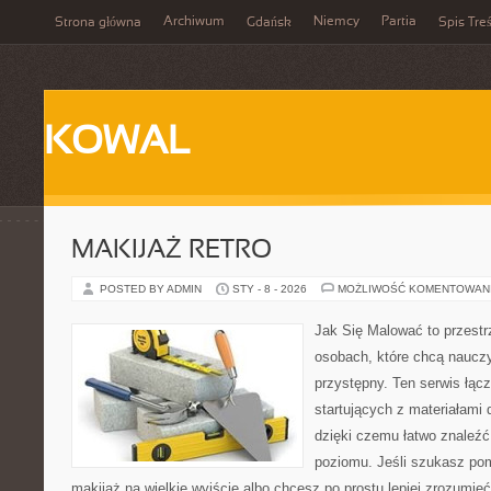
Archiwum
Niemcy
Partia
Strona główna
Gdańsk
Spis Treś
KOWAL
MAKIJAŻ RETRO
POSTED BY ADMIN
STY - 8 - 2026
MOŻLIWOŚĆ KOMENTOWAN
Jak Się Malować to przestr
osobach, które chcą naucz
przystępny. Ten serwis łąc
startujących z materiałami 
dzięki czemu łatwo znaleźć
poziomu. Jeśli szukasz po
makijaż na wielkie wyjście albo chcesz po prostu lepiej zrozumieć