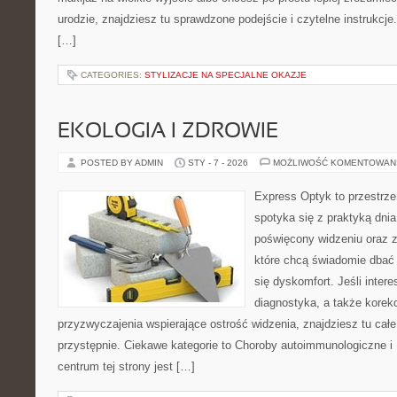
urodzie, znajdziesz tu sprawdzone podejście i czytelne instrukcj
[…]
CATEGORIES:
STYLIZACJE NA SPECJALNE OKAZJE
EKOLOGIA I ZDROWIE
POSTED BY ADMIN
STY - 7 - 2026
MOŻLIWOŚĆ KOMENTOWAN
Express Optyk to przestrz
spotyka się z praktyką dni
poświęcony widzeniu oraz z
które chcą świadomie dbać 
się dyskomfort. Jeśli intere
diagnostyka, a także korekc
przyzwyczajenia wspierające ostrość widzenia, znajdziesz tu ca
przystępnie. Ciekawe kategorie to Choroby autoimmunologiczne i Re
centrum tej strony jest […]