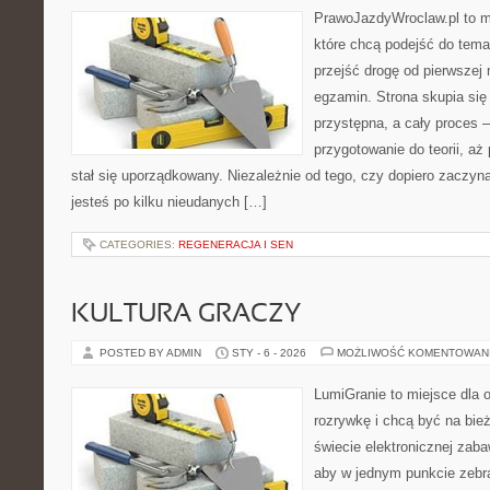
PrawoJazdyWroclaw.pl to m
które chcą podejść do tema
przejść drogę od pierwszej 
egzamin. Strona skupia się
przystępna, a cały proces 
przygotowanie do teorii, a
stał się uporządkowany. Niezależnie od tego, czy dopiero zaczyn
jesteś po kilku nieudanych […]
CATEGORIES:
REGENERACJA I SEN
KULTURA GRACZY
POSTED BY ADMIN
STY - 6 - 2026
MOŻLIWOŚĆ KOMENTOWAN
LumiGranie to miejsce dla 
rozrywkę i chcą być na bież
świecie elektronicznej zaba
aby w jednym punkcie zebra