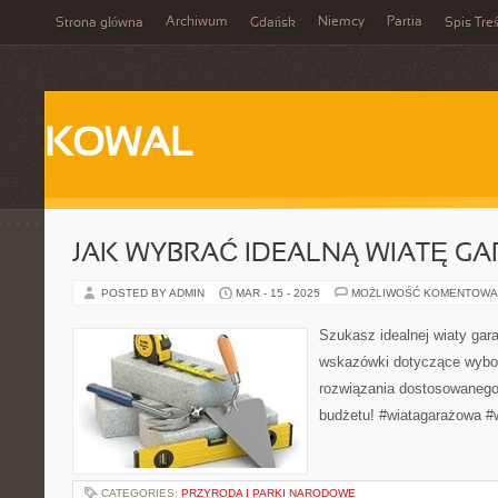
Archiwum
Niemcy
Partia
Strona główna
Gdańsk
Spis Treś
KOWAL
JAK WYBRAĆ IDEALNĄ WIATĘ G
POSTED BY ADMIN
MAR - 15 - 2025
MOŻLIWOŚĆ KOMENTOWA
Szukasz idealnej wiaty ga
wskazówki dotyczące wybo
rozwiązania dostosowanego 
budżetu! #wiatagarażowa #
CATEGORIES:
PRZYRODA I PARKI NARODOWE