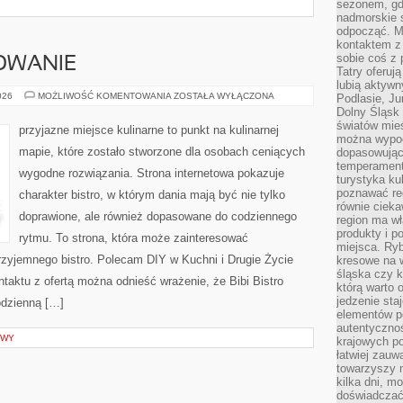
sezonem, gdy
nadmorskie 
odpocząć. M
kontaktem z
sobie coś z 
OWANIE
Tatry oferuj
lubią aktyw
SEZONOWE
026
MOŻLIWOŚĆ KOMENTOWANIA
ZOSTAŁA WYŁĄCZONA
Podlasie, J
GOTOWANIE
Dolny Śląsk 
światów mieś
przyjazne miejsce kulinarne to punkt na kulinarnej
można wypoc
mapie, które zostało stworzone dla osobach ceniących
dopasowując
temperament
wygodne rozwiązania. Strona internetowa pokazuje
turystyka ku
poznawać reg
charakter bistro, w którym dania mają być nie tylko
równie cieka
doprawione, ale również dopasowane do codziennego
region ma wł
produkty i po
rytmu. To strona, która może zainteresować
miejsca. Ryb
zyjemnego bistro. Polecam DIY w Kuchni i Drugie Życie
kresowe na 
śląska czy 
taktu z ofertą można odnieść wrażenie, że Bibi Bistro
którą warto 
jedzenie sta
odzienną […]
elementów p
autentyczno
OWY
krajowych po
łatwiej zauw
towarzyszy 
kilka dni, m
doświadczać