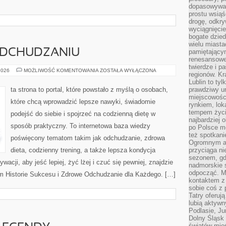
dopasowywać
prostu wsiąś
drogę, odkry
wyciągnięcie
bogate dzied
wielu miast
 ODCHUDZANIU
pamiętający
renesansowe
twierdze i pa
MITY
2026
MOŻLIWOŚĆ KOMENTOWANIA
ZOSTAŁA WYŁĄCZONA
regionów. K
I
FAKTY
Lublin to tyl
O
ta strona to portal, które powstało z myślą o osobach,
prawdziwy ur
ODCHUDZANIU
miejscowośc
które chcą wprowadzić lepsze nawyki, świadomie
rynkiem, lok
tempem życia
podejść do siebie i spojrzeć na codzienną dietę w
najbardziej 
sposób praktyczny. To internetowa baza wiedzy
po Polsce m
też spotkani
poświęcony tematom takim jak odchudzanie, zdrowa
Ogromnym at
dieta, codzienny trening, a także lepsza kondycja
przyciąga ni
sezonem, gdy
acji, aby jeść lepiej, żyć lżej i czuć się pewniej, znajdzie
nadmorskie 
odpocząć. M
m Historie Sukcesu i Zdrowe Odchudzanie dla Każdego. […]
kontaktem z
sobie coś z 
Tatry oferuj
lubią aktyw
Podlasie, J
Dolny Śląsk 
światów mieś