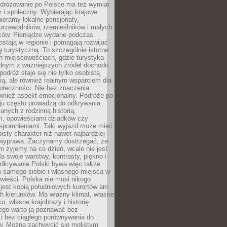
Podróżowanie po Polsce ma też wymiar
 i społeczny. Wybierając krajowe
pieramy lokalne pensjonaty,
 przewodników, rzemieślników i małych
rców. Pieniądze wydane podczas
stają w regionie i pomagają rozwijać
tę turystyczną. To szczególnie istotne
h miejscowościach, gdzie turystyka
dnym z ważniejszych źródeł dochodu.
podróż staje się nie tylko osobistą
ą, ale również realnym wsparciem dla
ołeczności. Nie bez znaczenia
ównież aspekt emocjonalny. Podróże po
ju często prowadzą do odkrywania
anych z rodzinną historią,
m, opowieściami dziadków czy
spomnieniami. Taki wyjazd może mieć
bisty charakter niż nawet najbardziej
wyprawa. Zaczynamy dostrzegać, że
ym żyjemy na co dzień, wcale nie jest
a swoje warstwy, kontrasty, piękno i
Odkrywanie Polski bywa więc także
 samego siebie i własnego miejsca w
wieści. Polska nie musi nikogo
jest kopią południowych kurortów ani
h kierunków. Ma własny klimat, własne
u, własne krajobrazy i historię.
ego warto ją poznawać bez
i bez ciągłego porównywania do
ów. Można zachwycić się mglistym