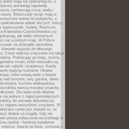
 plaże stają się spokojniejsze, a
spacery pozwalają naprawdę
azury zachwycają ciszą, wodą i
 naturą. Bieszczady wciąż mają w
przestrzeni wolnej od pośpiechu, a
ą spektakularne widoki dla tych, którzy
ny wypoczynek. Sudety, Roztocze,
ura Krakowsko-Częstochowska czy
pokazują, jak wiele odmiennych
ci się w jednym kraju. W Polsce
zywać na dziesiątki sposobów,
 kierunek wyjazdu do własnego
u. Coraz większe znaczenie ma także
linarna. Podróżując po kraju, można
ionalne smaki, które nierzadko są
we jak zabytki i krajobrazy. Każdy
asne tradycje kulinarne, lokalne
trawy, które mówią wiele o historii
y nad morzem, sery górskie, dania
wschodzie, kuchnia wielkopolska,
kaszubska tworzą mozaikę smaków,
odkrywać. Dla wielu osób właśnie
je się jednym z najprzyjemniejszych
odróży, bo pozwala doświadczać
ści regionu wszystkimi zmysłami. W
dróżach cenne jest również to, że
ażyć drobne szczegóły. Gdy nie
nam presja zobaczenia wszystkiego w
ożna zwolnić i bardziej świadomie
 miejsca. Spacer po lesie, rozmowa z