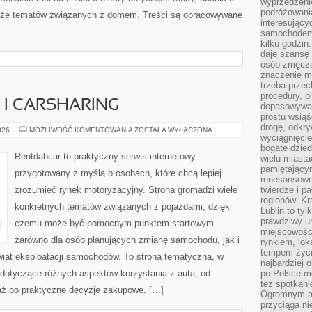
wyprzedzeni
podróżowania
także tematów związanych z domem. Treści są opracowywane
interesując
samochodem,
kilku godzin
daje szansę
osób zmęczo
znaczenie ma
trzeba prze
procedury, p
I CARSHARING
dopasowywać
prostu wsiąś
drogę, odkry
WYPOŻYCZALNIE
026
MOŻLIWOŚĆ KOMENTOWANIA
ZOSTAŁA WYŁĄCZONA
wyciągnięcie
I
CARSHARING
bogate dzied
Rentdabcar to praktyczny serwis internetowy
wielu miast
pamiętający
przygotowany z myślą o osobach, które chcą lepiej
renesansowe
zrozumieć rynek motoryzacyjny. Strona gromadzi wiele
twierdze i pa
regionów. K
konkretnych tematów związanych z pojazdami, dzięki
Lublin to tyl
prawdziwy ur
czemu może być pomocnym punktem startowym
miejscowośc
zarówno dla osób planujących zmianę samochodu, jak i
rynkiem, lok
tempem życia
świat eksploatacji samochodów. To strona tematyczna, w
najbardziej 
dotyczące różnych aspektów korzystania z auta, od
po Polsce m
też spotkani
aż po praktyczne decyzje zakupowe. […]
Ogromnym at
przyciąga ni