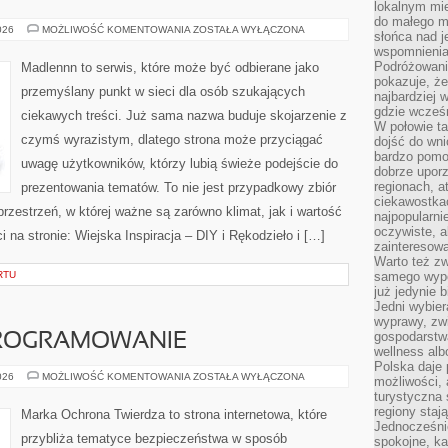
lokalnym mi
do małego 
ŻYCIE
026
MOŻLIWOŚĆ KOMENTOWANIA
ZOSTAŁA WYŁĄCZONA
słońca nad j
NA
wspomnienia 
WSI
Podróżowani
Madlennn to serwis, które może być odbierane jako
pokazuje, ż
przemyślany punkt w sieci dla osób szukających
najbardziej 
gdzie wcześn
ciekawych treści. Już sama nazwa buduje skojarzenie z
W połowie tak
czymś wyrazistym, dlatego strona może przyciągać
dojść do wn
bardzo pomoc
uwagę użytkowników, którzy lubią świeże podejście do
dobrze upo
regionach, a
prezentowania tematów. To nie jest przypadkowy zbiór
ciekawostka
przestrzeń, w której ważne są zarówno klimat, jak i wartość
najpopularni
oczywiste, a
na stronie: Wiejska Inspiracja – DIY i Rękodzieło i […]
zainteresowa
Warto też z
RTU
samego wypo
już jedynie 
Jedni wybier
wyprawy, zw
gospodarstw
PROGRAMOWANIE
wellness al
Polska daje
NARZĘDZIA
026
MOŻLIWOŚĆ KOMENTOWANIA
ZOSTAŁA WYŁĄCZONA
możliwości, a
I
turystyczna 
OPROGRAMOWANIE
regiony staj
Marka Ochrona Twierdza to strona internetowa, które
Jednocześni
przybliża tematyce bezpieczeństwa w sposób
spokojne, k