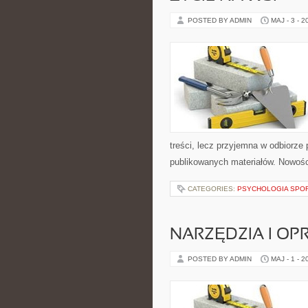
POSTED BY ADMIN
MAJ - 3 - 2
treści, lecz przyjemna w odbiorze 
publikowanych materiałów. Nowości 
CATEGORIES:
PSYCHOLOGIA SPO
NARZĘDZIA I O
POSTED BY ADMIN
MAJ - 1 - 2