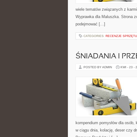
wiele tematów związanych z karmie
Wyprawka dla Maluszka. Strona zo
podejmować […]
CATEGORIES:
RECENZJE SPRZĘT
ŚNIADANIA I PRZ
POSTED BY ADMIN
KWI - 23 - 
kompendium pomysłów dla osób, kt
w ciągu dnia, kolację, deser czy 