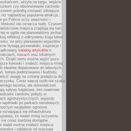
eszkańcem, wizyta na targu, wejście
muzeum czy obserwowanie zachodu
eziorem potrafią zostawić silniejsze
niż najbardziej popularna atrakcja.
e po Polsce uczy uważności i
e bliskość nie oznacza nudy. Czasem
wartościowe miejsca znajdują się tam,
iej w ogóle nie planowaliśmy jechać.
iej refleksji o odkrywaniu kraju łatwo
iosku, że przy planowaniu wyjazdów
ne bywają przewodniki, inspiracje i
rządkowany
katalog artykułów
o
trakcjach, trasach oraz lokalnych
ch. Dzięki temu można wyjść poza
ejsze kierunki i znaleźć miejsca mniej
le idealnie dopasowane do własnych
ń, tempa podróżowania i budżetu.
wrócić uwagę na zmianę podejścia do
czynku. Coraz więcej osób nie szuka
biernego leżenia, ale doświadczeń.
ają spływy kajakowe, inni rowerowe
iedzanie zamków, pobyty w
ach agroturystycznych, wyjazdy
bo wędrówki po parkach narodowych.
 pod tym względem ogromne
 rozwijająca się infrastruktura
sprawia, że nawet mniej oczywiste
ą się coraz bardziej dostępne.
e nadal można znaleźć miejsca
ameralne i oddalone od masowej