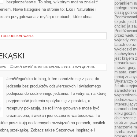
bezpieczeństwie. To blog, w którym można znaleźć
porankiem n
małego mias
niem. Nowe kategorie na stronie to: Eko i Naturalnie i
ciszą górsk
stała przygotowana z myślą o osobach, które chcą
Podróżowani
często jest 
chcieć ją z
Podróżowanie
przez wielu 
U I OPROGRAMOWANIA
wyjazdy zag
latach coraz
wycieczki mo
zachwytów i
EKĄSKI
jest krajem
stosunkowo n
ŚNIADANIA
morze, góry, 
2026
MOŻLIWOŚĆ KOMENTOWANIA
ZOSTAŁA WYŁĄCZONA
I
miasta, zamk
PRZEKĄSKI
mniej znanyc
JemWegańsko to blog, które narodziło się z pasji do
Wystarczy od
że atrakcyj
jedzenia bez produktów odzwierzęcych i świadomego
samolotem i
podejścia do codziennego jedzenia. To witryna, na której
wyprzedzeni
podróżowania
przyjemność jedzenia spotyka się z prostotą, a
interesując
receptury pokazują, że roślinne gotowanie może być
samochodem,
kilku godzin
urozmaicona, świeża i jednocześnie wartościowa. To
daje szansę
osób zmęczo
óre poszukują codziennych rozwiązań na poranek, posiłek
znaczenie ma
drobną przekąskę. Zobacz także Sezonowe Inspiracje i
trzeba prze
procedury, p