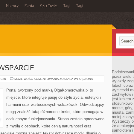
Niemcy
Partia
Tagi
Tagi
Spis Treści
SUB
WSPARCIE
Podróżowanie
przez wielu 
SPOŁECZNOŚĆ
 2026
MOŻLIWOŚĆ KOMENTOWANIA
ZOSTAŁA WYŁĄCZONA
wyjazdy zag
I
latach coraz
WSPARCIE
wycieczki mo
Portal tworzony pod marką OlgaKomorowska.pl to
zachwytów i
miejsce, które integruje pasję do stylu życia, estetyki i
jest krajem
stosunkowo n
harmonii oraz wartościowych wskazówek. Odwiedzający
morze, góry, 
mogą znaleźć tutaj różnorodne treści, które pomagają w
miasta, zamk
mniej znanyc
codziennym funkcjonowaniu. Strona została opracowana
Wystarczy od
że atrakcyj
z myślą o osobach, które cenią naturalności oraz
samolotem i
 serwisie można znaleźć teksty dotyczące mody, dbania o