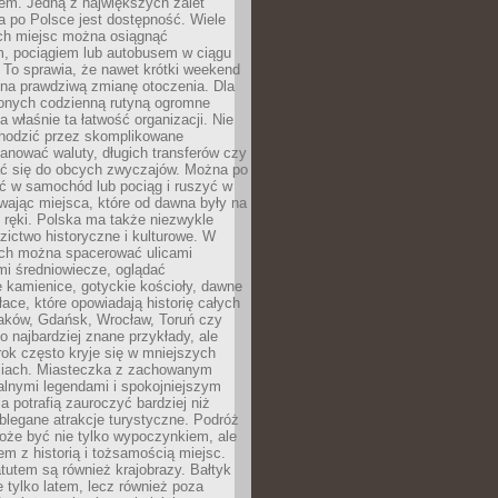
em. Jedną z największych zalet
 po Polsce jest dostępność. Wiele
ych miejsc można osiągnąć
 pociągiem lub autobusem w ciągu
. To sprawia, że nawet krótki weekend
 na prawdziwą zmianę otoczenia. Dla
nych codzienną rutyną ogromne
 właśnie ta łatwość organizacji. Nie
chodzić przez skomplikowane
lanować waluty, długich transferów czy
 się do obcych zwyczajów. Można po
ć w samochód lub pociąg i ruszyć w
wając miejsca, które od dawna były na
 ręki. Polska ma także niezwykle
zictwo historyczne i kulturowe. W
ach można spacerować ulicami
mi średniowiecze, oglądać
 kamienice, gotyckie kościoły, dawne
łace, które opowiadają historię całych
raków, Gdańsk, Wrocław, Toruń czy
ko najbardziej znane przykłady, ale
ok często kryje się w mniejszych
iach. Miasteczka z zachowanym
alnymi legendami i spokojniejszym
 potrafią zauroczyć bardziej niż
oblegane atrakcje turystyczne. Podróż
oże być nie tylko wypoczynkiem, ale
em z historią i tożsamością miejsc.
utem są również krajobrazy. Bałtyk
e tylko latem, lecz również poza