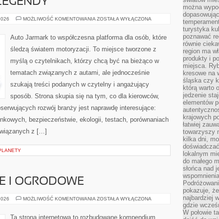
LEGENDY
można wypoc
dopasowując
AMERYKAŃSKIE
2026
MOŻLIWOŚĆ KOMENTOWANIA
ZOSTAŁA WYŁĄCZONA
temperament
LEGENDY
turystyka ku
poznawać reg
Auto Jarmark to współczesna platforma dla osób, które
równie cieka
śledzą światem motoryzacji. To miejsce tworzone z
region ma wł
produkty i po
myślą o czytelnikach, którzy chcą być na bieżąco w
miejsca. Ryb
tematach związanych z autami, ale jednocześnie
kresowe na 
śląska czy 
szukają treści podanych w czytelny i angażujący
którą warto 
jedzenie sta
sposób. Strona skupia się na tym, co dla kierowców,
elementów p
serwujących rozwój branży jest naprawdę interesujące:
autentyczno
krajowych po
nkowych, bezpieczeństwie, ekologii, testach, porównaniach
łatwiej zauw
związanych z […]
towarzyszy 
kilka dni, m
doświadczać
PLANETY
lokalnym mi
do małego 
słońca nad j
wspomnienia 
E I OGRODOWE
Podróżowani
pokazuje, ż
najbardziej 
BASENY
2026
MOŻLIWOŚĆ KOMENTOWANIA
ZOSTAŁA WYŁĄCZONA
DOMOWE
gdzie wcześn
I
W połowie tak
OGRODOWE
Ta strona internetowa to rozbudowane kompendium