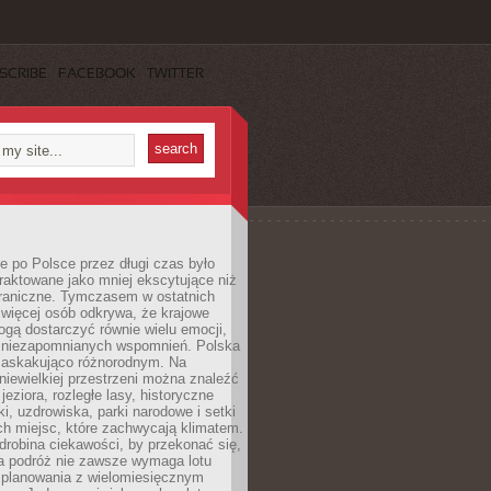
SCRIBE
FACEBOOK
TWITTER
 po Polsce przez długi czas było
traktowane jako mniej ekscytujące niż
raniczne. Tymczasem w ostatnich
 więcej osób odkrywa, że krajowe
gą dostarczyć równie wielu emocji,
 niezapomnianych wspomnień. Polska
 zaskakująco różnorodnym. Na
iewielkiej przestrzeni można znaleźć
jeziora, rozległe lasy, historyczne
i, uzdrowiska, parki narodowe i setki
h miejsc, które zachwycają klimatem.
robina ciekawości, by przekonać się,
na podróż nie zawsze wymaga lotu
 planowania z wielomiesięcznym