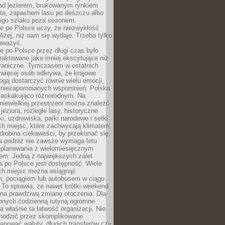
ad jeziorem, brukowanym rynkiem
ta, zapachem lasu po deszczu albo
iego szlaku poza sezonem.
e po Polsce uczy, że niezwykłość
bliżej, niż nam się wydaje. Trzeba tylko
auważyć.
 po Polsce przez długi czas było
traktowane jako mniej ekscytujące niż
raniczne. Tymczasem w ostatnich
 więcej osób odkrywa, że krajowe
gą dostarczyć równie wielu emocji,
 niezapomnianych wspomnień. Polska
 zaskakująco różnorodnym. Na
iewielkiej przestrzeni można znaleźć
jeziora, rozległe lasy, historyczne
i, uzdrowiska, parki narodowe i setki
h miejsc, które zachwycają klimatem.
robina ciekawości, by przekonać się,
na podróż nie zawsze wymaga lotu
 planowania z wielomiesięcznym
em. Jedną z największych zalet
 po Polsce jest dostępność. Wiele
ych miejsc można osiągnąć
 pociągiem lub autobusem w ciągu
. To sprawia, że nawet krótki weekend
 na prawdziwą zmianę otoczenia. Dla
nych codzienną rutyną ogromne
 właśnie ta łatwość organizacji. Nie
chodzić przez skomplikowane
lanować waluty, długich transferów czy