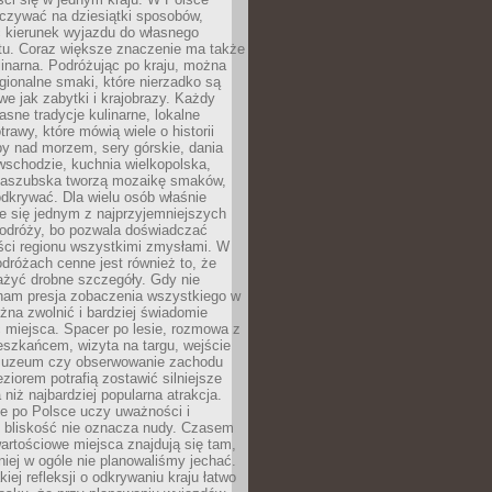
zywać na dziesiątki sposobów,
 kierunek wyjazdu do własnego
u. Coraz większe znaczenie ma także
linarna. Podróżując po kraju, można
ionalne smaki, które nierzadko są
we jak zabytki i krajobrazy. Każdy
asne tradycje kulinarne, lokalne
trawy, które mówią wiele o historii
y nad morzem, sery górskie, dania
wschodzie, kuchnia wielkopolska,
kaszubska tworzą mozaikę smaków,
odkrywać. Dla wielu osób właśnie
je się jednym z najprzyjemniejszych
odróży, bo pozwala doświadczać
ści regionu wszystkimi zmysłami. W
dróżach cenne jest również to, że
ażyć drobne szczegóły. Gdy nie
nam presja zobaczenia wszystkiego w
ożna zwolnić i bardziej świadomie
 miejsca. Spacer po lesie, rozmowa z
eszkańcem, wizyta na targu, wejście
muzeum czy obserwowanie zachodu
eziorem potrafią zostawić silniejsze
niż najbardziej popularna atrakcja.
e po Polsce uczy uważności i
e bliskość nie oznacza nudy. Czasem
wartościowe miejsca znajdują się tam,
iej w ogóle nie planowaliśmy jechać.
iej refleksji o odkrywaniu kraju łatwo