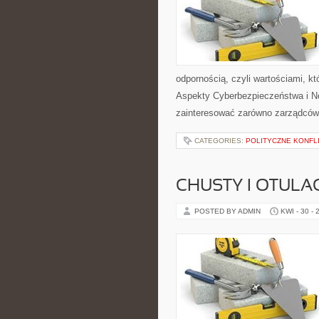
odpornością, czyli wartościami, k
Aspekty Cyberbezpieczeństwa i No
zainteresować zarówno zarządców ob
CATEGORIES:
POLITYCZNE KONFLI
CHUSTY I OTULA
POSTED BY ADMIN
KWI - 30 - 