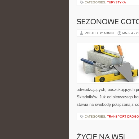
CATEGORIES:
TURYSTYKA
SEZONOWE GOT
POSTED BY ADMIN
MAJ - 4 - 2
odwiedzających, poszukujących pr
Składników. Już od pierwszego kon
stawia na swobodę połączoną z c
CATEGORIES:
TRANSPORT DROG
ŻYCIE NA WSI