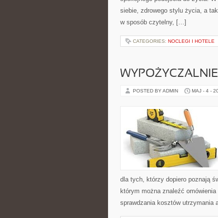
siebie, zdrowego stylu życia, a 
w sposób czytelny, […]
CATEGORIES:
NOCLEGI I HOTELE
WYPOŻYCZALNIE 
POSTED BY ADMIN
MAJ - 4 - 2
dla tych, którzy dopiero poznają 
którym można znaleźć omówienia 
sprawdzania kosztów utrzymania 