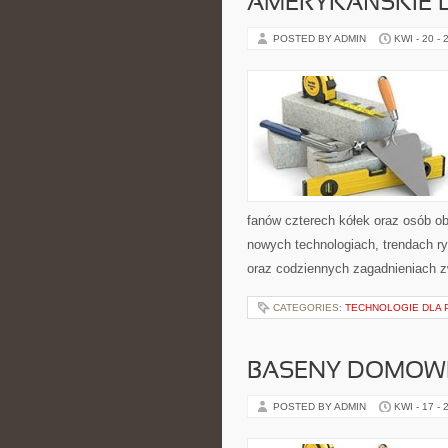
AMERYKAŃSKIE 
POSTED BY ADMIN
KWI - 20 - 
fanów czterech kółek oraz osób ob
nowych technologiach, trendach ry
oraz codziennych zagadnieniach 
CATEGORIES:
TECHNOLOGIE DLA 
BASENY DOMOW
POSTED BY ADMIN
KWI - 17 - 