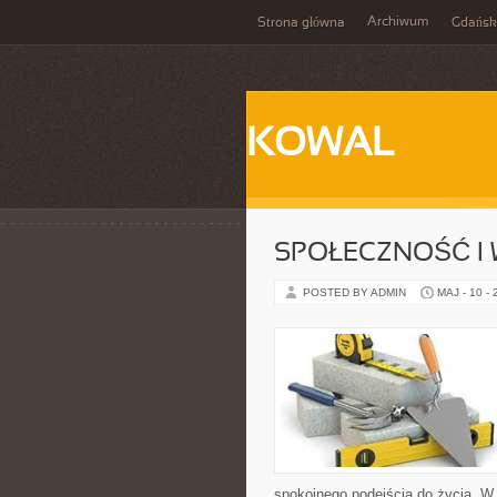
Archiwum
Strona główna
Gdańsk
KOWAL
SPOŁECZNOŚĆ I 
POSTED BY ADMIN
MAJ - 10 -
spokojnego podejścia do życia. W