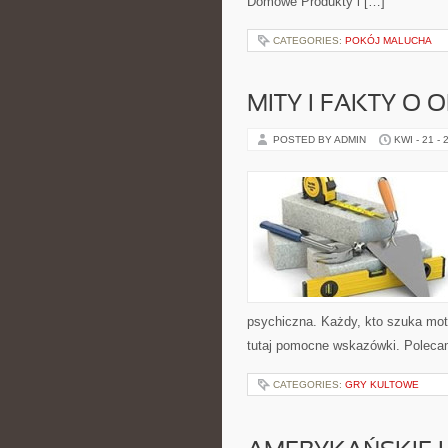
Domowe Produkty i […]
CATEGORIES:
POKÓJ MALUCHA
MITY I FAKTY O
POSTED BY ADMIN
KWI - 21 - 
psychiczna. Każdy, kto szuka motyw
tutaj pomocne wskazówki. Poleca
CATEGORIES:
GRY KULTOWE