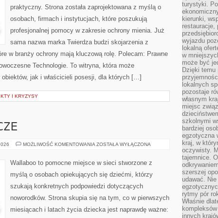
turystyki. 
praktyczny. Strona została zaprojektowana z myślą o
ekonomiczny
osobach, firmach i instytucjach, które poszukują
kierunki, ws
restauracje,
profesjonalnej pomocy w zakresie ochrony mienia. Już
przedsiębio
wyjazdu pozo
sama nazwa marka Twierdza budzi skojarzenia z
lokalną ofer
tóre w branży ochrony mają kluczową rolę. Polecam: Prawne
w mniejszyc
może być je
woczesne Technologie. To witryna, która może
Dzięki temu 
iektów, jak i właścicieli posesji, dla których […]
przyjemności
lokalnych sp
pozostaje r
KTY I KRYZYSY
własnym kra
miejsc związ
dzieciństwe
szkolnymi w
CZE
bardziej oso
egzotyczna 
kraj, w któr
CHUSTY
2026
MOŻLIWOŚĆ KOMENTOWANIA
ZOSTAŁA WYŁĄCZONA
I
oczywisty. M
OTULACZE
tajemnice. 
Wallaboo to pomocne miejsce w sieci stworzone z
odkrywaniem
szerszej opo
myślą o osobach opiekujących się dziećmi, którzy
udawać. Nie 
szukają konkretnych podpowiedzi dotyczących
egzotycznyc
rytmy pór rok
noworodków. Strona skupia się na tym, co w pierwszych
Właśnie dlat
kompleksów 
miesiącach i latach życia dziecka jest naprawdę ważne:
innych kraj