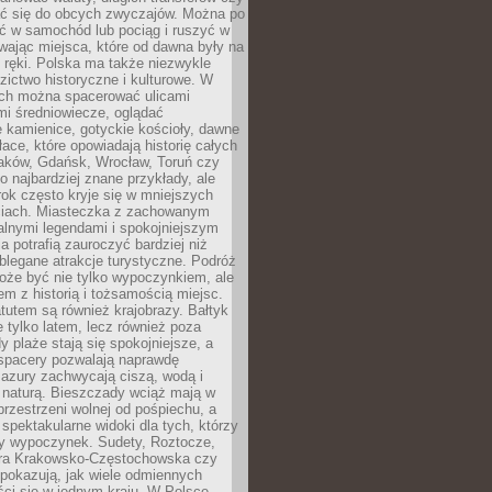
 się do obcych zwyczajów. Można po
ć w samochód lub pociąg i ruszyć w
wając miejsca, które od dawna były na
 ręki. Polska ma także niezwykle
zictwo historyczne i kulturowe. W
ach można spacerować ulicami
mi średniowiecze, oglądać
 kamienice, gotyckie kościoły, dawne
łace, które opowiadają historię całych
raków, Gdańsk, Wrocław, Toruń czy
ko najbardziej znane przykłady, ale
ok często kryje się w mniejszych
iach. Miasteczka z zachowanym
alnymi legendami i spokojniejszym
 potrafią zauroczyć bardziej niż
oblegane atrakcje turystyczne. Podróż
oże być nie tylko wypoczynkiem, ale
em z historią i tożsamością miejsc.
utem są również krajobrazy. Bałtyk
e tylko latem, lecz również poza
 plaże stają się spokojniejsze, a
spacery pozwalają naprawdę
azury zachwycają ciszą, wodą i
 naturą. Bieszczady wciąż mają w
przestrzeni wolnej od pośpiechu, a
ą spektakularne widoki dla tych, którzy
ny wypoczynek. Sudety, Roztocze,
ura Krakowsko-Częstochowska czy
pokazują, jak wiele odmiennych
ci się w jednym kraju. W Polsce