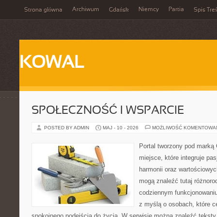
Archiwum
Niemcy
Partia
Strona główna
Gdańsk
Spis Treś
KOWAL
SPOŁECZNOŚĆ I WSPARCIE
POSTED BY ADMIN
MAJ - 10 - 2026
MOŻLIWOŚĆ KOMENTOWA
Portal tworzony pod marką
miejsce, które integruje pasj
harmonii oraz wartościowy
mogą znaleźć tutaj różnoro
codziennym funkcjonowaniu
z myślą o osobach, które ce
spokojnego podejścia do życia. W serwisie można znaleźć teksty