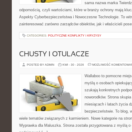
sama nazwa marka Twierdza
odpornością, czyli wartościami, które w branży ochrony mają klu
Aspekty Cyberbezpieczeństwa i Nowoczesne Technologie. To witr
zainteresować zarówno zarządców obiektów, jak i właścicieli poses
CATEGORIES:
POLITYCZNE KONFLIKTY I KRYZYSY
CHUSTY I OTULACZE
POSTED BY ADMIN
KWI - 30 - 2026
MOŻLIWOŚĆ KOMENTOWA
Wallaboo to pomocne miejs
myślą o osobach opiekujący
szukają konkretnych podpo
noworodków. Strona skupia 
miesiącach i latach życia 
bezpieczeństwie. To blog,
wiele tematów związanych z karmieniem. Nowe kategorie na stronie
Wyprawka dla Maluszka. Strona została przygotowana z myślą o 