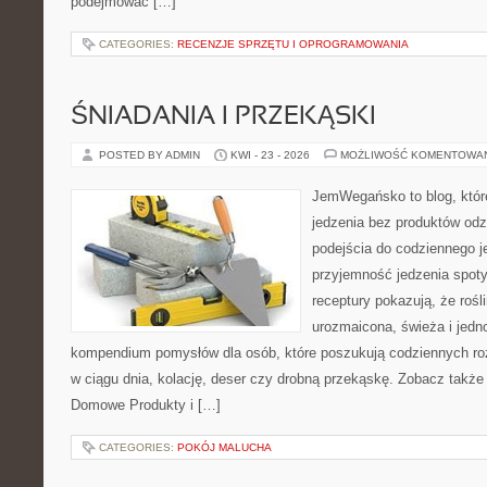
podejmować […]
CATEGORIES:
RECENZJE SPRZĘTU I OPROGRAMOWANIA
ŚNIADANIA I PRZEKĄSKI
POSTED BY ADMIN
KWI - 23 - 2026
MOŻLIWOŚĆ KOMENTOWA
JemWegańsko to blog, które 
jedzenia bez produktów od
podejścia do codziennego je
przyjemność jedzenia spotyk
receptury pokazują, że roś
urozmaicona, świeża i jedn
kompendium pomysłów dla osób, które poszukują codziennych roz
w ciągu dnia, kolację, deser czy drobną przekąskę. Zobacz także
Domowe Produkty i […]
CATEGORIES:
POKÓJ MALUCHA