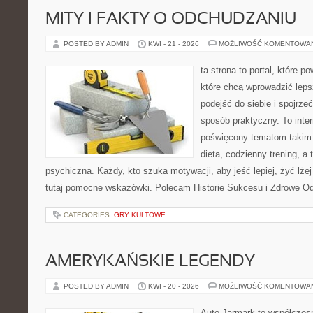
MITY I FAKTY O ODCHUDZANIU
POSTED BY ADMIN
KWI - 21 - 2026
MOŻLIWOŚĆ KOMENTOWA
ta strona to portal, które 
które chcą wprowadzić lep
podejść do siebie i spojrze
sposób praktyczny. To inte
poświęcony tematom takim 
dieta, codzienny trening, a
psychiczna. Każdy, kto szuka motywacji, aby jeść lepiej, żyć lżej 
tutaj pomocne wskazówki. Polecam Historie Sukcesu i Zdrowe O
CATEGORIES:
GRY KULTOWE
AMERYKAŃSKIE LEGENDY
POSTED BY ADMIN
KWI - 20 - 2026
MOŻLIWOŚĆ KOMENTOWA
Auto Jarmark to współczesn