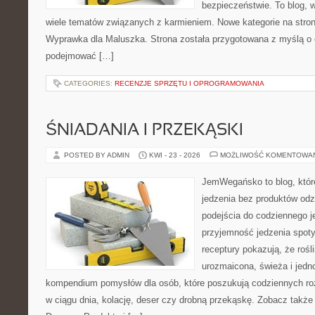
bezpieczeństwie. To blog,
wiele tematów związanych z karmieniem. Nowe kategorie na stronie
Wyprawka dla Maluszka. Strona została przygotowana z myślą o 
podejmować […]
CATEGORIES:
RECENZJE SPRZĘTU I OPROGRAMOWANIA
ŚNIADANIA I PRZEKĄSKI
POSTED BY ADMIN
KWI - 23 - 2026
MOŻLIWOŚĆ KOMENTOWA
JemWegańsko to blog, które 
jedzenia bez produktów od
podejścia do codziennego je
przyjemność jedzenia spotyk
receptury pokazują, że roś
urozmaicona, świeża i jedn
kompendium pomysłów dla osób, które poszukują codziennych roz
w ciągu dnia, kolację, deser czy drobną przekąskę. Zobacz także