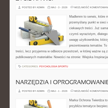
POSTED BY ADMIN
MAJ - 3 - 2026
MOŻLIWOŚĆ KOMENTOWAN
Madlennn to serwis, które 
przemyślany punkt w sieci 
ciekawych treści. Już sama
czymś wyrazistym, dlatego
uwagę użytkowników, którzy
prezentowania tematów. To 
treści, lecz przyjemna w odbiorze przestrzeń, w której ważne są z
publikowanych materiałów. Nowości na stronie: Wiejska Inspiracja
CATEGORIES:
PSYCHOLOGIA SPORTU
NARZĘDZIA I OPROGRAMOWANI
POSTED BY ADMIN
MAJ - 1 - 2026
MOŻLIWOŚĆ KOMENTOWAN
Marka Ochrona Twierdza to 
przybliża tematyce bezpie