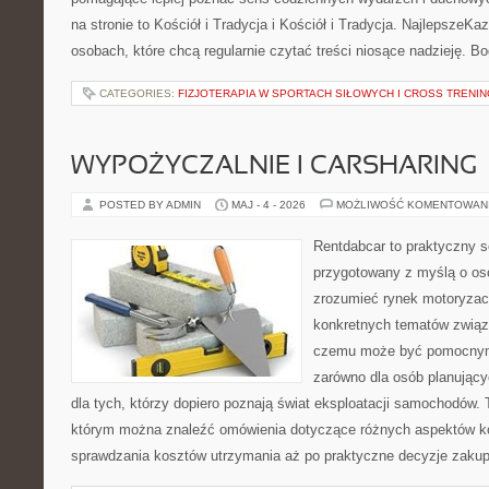
na stronie to Kościół i Tradycja i Kościół i Tradycja. NajlepszeKa
osobach, które chcą regularnie czytać treści niosące nadzieję. B
CATEGORIES:
FIZJOTERAPIA W SPORTACH SIŁOWYCH I CROSS TRENI
WYPOŻYCZALNIE I CARSHARING
POSTED BY ADMIN
MAJ - 4 - 2026
MOŻLIWOŚĆ KOMENTOWAN
Rentdabcar to praktyczny s
przygotowany z myślą o oso
zrozumieć rynek motoryzacy
konkretnych tematów związ
czemu może być pomocnym
zarówno dla osób planując
dla tych, którzy dopiero poznają świat eksploatacji samochodów.
którym można znaleźć omówienia dotyczące różnych aspektów ko
sprawdzania kosztów utrzymania aż po praktyczne decyzje zaku