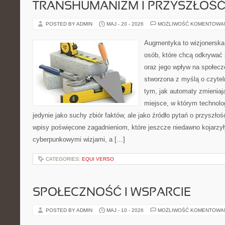
TRANSHUMANIZM I PRZYSZŁOŚĆ
POSTED BY ADMIN
MAJ - 20 - 2026
MOŻLIWOŚĆ KOMENTOWA
Augmentyka to wizjonerska 
osób, które chcą odkrywać ś
oraz jego wpływ na społecz
stworzona z myślą o czyteln
tym, jak automaty zmieniaj
miejsce, w którym technolog
jedynie jako suchy zbiór faktów, ale jako źródło pytań o przyszło
wpisy poświęcone zagadnieniom, które jeszcze niedawno kojarzyły
cyberpunkowymi wizjami, a […]
CATEGORIES:
EQUI VERSO
SPOŁECZNOŚĆ I WSPARCIE
POSTED BY ADMIN
MAJ - 10 - 2026
MOŻLIWOŚĆ KOMENTOWA