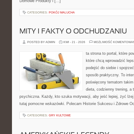
Domowe Produkty i […]
CATEGORIES:
POKÓJ MALUCHA
MITY I FAKTY O ODCHUDZANIU
POSTED BY ADMIN
KWI - 21 - 2026
MOŻLIWOŚĆ KOMENTOWA
ta strona to portal, które 
które chcą wprowadzić lep
podejść do siebie i spojrze
sposób praktyczny. To inte
poświęcony tematom takim 
dieta, codzienny trening, a
psychiczna. Każdy, kto szuka motywacji, aby jeść lepiej, żyć lżej 
tutaj pomocne wskazówki. Polecam Historie Sukcesu i Zdrowe O
CATEGORIES:
GRY KULTOWE