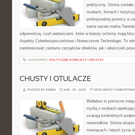
praktyczny. Strona została
osobach, firmach i instytuc
profesjonalnej pomocy w za
sama nazwa marka Twierdza
odpornością, czyli wartościami, które w branży ochrony mają klu
Aspekty Cyberbezpieczeństwa i Nowoczesne Technologie. To witr
zainteresować zarówno zarządców obiektów, jak i właścicieli poses
CATEGORIES:
POLITYCZNE KONFLIKTY I KRYZYSY
CHUSTY I OTULACZE
POSTED BY ADMIN
KWI - 30 - 2026
MOŻLIWOŚĆ KOMENTOWA
Wallaboo to pomocne miejs
myślą o osobach opiekujący
szukają konkretnych podpo
noworodków. Strona skupia 
miesiącach i latach życia 