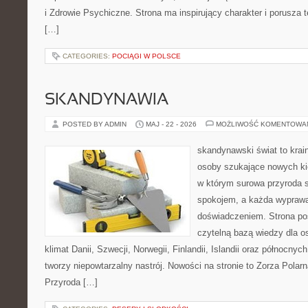
i Zdrowie Psychiczne. Strona ma inspirujący charakter i porusza
[…]
CATEGORIES:
POCIĄGI W POLSCE
SKANDYNAWIA
POSTED BY ADMIN
MAJ - 22 - 2026
MOŻLIWOŚĆ KOMENTOWA
skandynawski świat to krai
osoby szukające nowych kie
w którym surowa przyroda 
spokojem, a każda wypraw
doświadczeniem. Strona poś
czytelną bazą wiedzy dla o
klimat Danii, Szwecji, Norwegii, Finlandii, Islandii oraz północnyc
tworzy niepowtarzalny nastrój. Nowości na stronie to Zorza Polarn
Przyroda […]