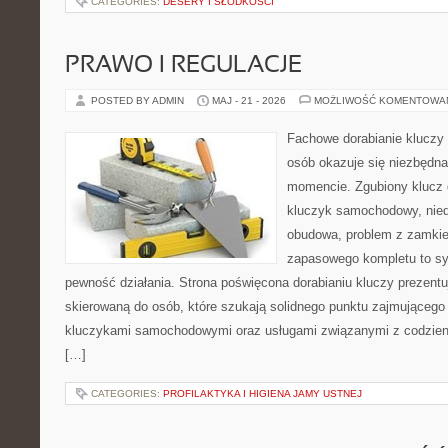
CATEGORIES:
DESERY I SŁODKOŚCI
PRAWO I REGULACJE
POSTED BY ADMIN
MAJ - 21 - 2026
MOŻLIWOŚĆ KOMENTOWA
Fachowe dorabianie kluczy t
osób okazuje się niezbędn
momencie. Zgubiony klucz 
kluczyk samochodowy, niedz
obudowa, problem z zamkie
zapasowego kompletu to syt
pewność działania. Strona poświęcona dorabianiu kluczy prezentu
skierowaną do osób, które szukają solidnego punktu zajmującego
kluczykami samochodowymi oraz usługami związanymi z codzie
[…]
CATEGORIES:
PROFILAKTYKA I HIGIENA JAMY USTNEJ