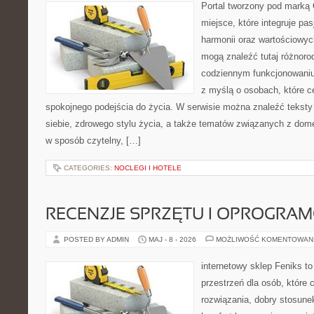
Portal tworzony pod marką
miejsce, które integruje pasj
harmonii oraz wartościowy
mogą znaleźć tutaj różnoro
codziennym funkcjonowaniu
z myślą o osobach, które ce
spokojnego podejścia do życia. W serwisie można znaleźć teksty
siebie, zdrowego stylu życia, a także tematów związanych z do
w sposób czytelny, […]
CATEGORIES:
NOCLEGI I HOTELE
RECENZJE SPRZĘTU I OPROGRA
POSTED BY ADMIN
MAJ - 8 - 2026
MOŻLIWOŚĆ KOMENTOWAN
internetowy sklep Feniks to
przestrzeń dla osób, które
rozwiązania, dobry stosune