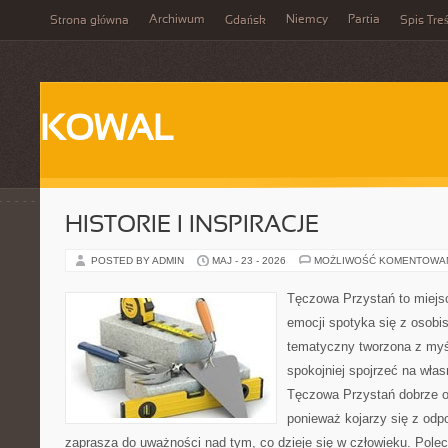
Archiwum
Niemcy
Partia
Strona główna
Gdańsk
Spis Treś
KOWAL
HISTORIE I INSPIRACJE
POSTED BY ADMIN
MAJ - 23 - 2026
MOŻLIWOŚĆ KOMENTOWA
Tęczowa Przystań to miejs
emocji spotyka się z osobis
tematyczny tworzona z myś
spokojniej spojrzeć na wła
Tęczowa Przystań dobrze od
ponieważ kojarzy się z odp
zaprasza do uważności nad tym, co dzieje się w człowieku. Pole