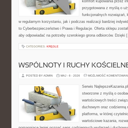
komfort kupowania przez int
przygotowana z myślą o uż
funkcjonalnych rozwiązań, 
w regularnym korzystaniu, jak i podczas realizacji bardziej indy
to Cyberbezpieczeństwo i Prawa i Regulacje. Oferta sklepu zosta
aby odpowiadać na potrzeby szerokiego grona odbiorców. Dzięki 
CATEGORIES:
KRĘGLE
WSPÓLNOTY I RUCHY KOŚCIELN
POSTED BY ADMIN
MAJ - 6 - 2026
MOŻLIWOŚĆ KOMENTOWAN
Serwis NajlepszeKazania.pl
stworzone z myślą o osobac
wartościowych treści związ
duchowym oraz codzienną re
platforma, w której czyteln
wartościowe kazania, rozwa
pomagające lepiej poznać sens codziennych wydarzeń i duchowy